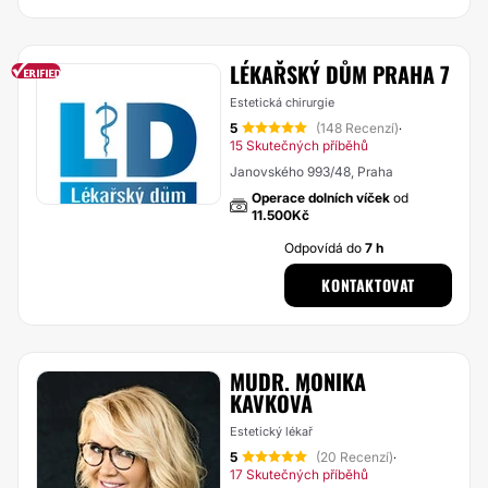
LÉKAŘSKÝ DŮM PRAHA 7
Estetická chirurgie
5
(148 Recenzí)
·
15 Skutečných příběhů
Janovského 993/48, Praha
Operace dolních víček
od
11.500Kč
Odpovídá do
7 h
KONTAKTOVAT
MUDR. MONIKA
KAVKOVÁ
Estetický lékař
5
(20 Recenzí)
·
17 Skutečných příběhů