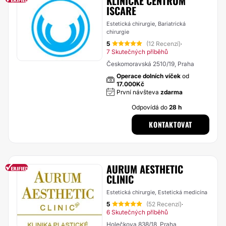
KLINICKÉ CENTRUM
ISCARE
Estetická chirurgie, Bariatrická
chirurgie
5
(12 Recenzí)
·
7 Skutečných příběhů
Českomoravská 2510/19, Praha
Operace dolních víček
od
17.000Kč
První návšteva
zdarma
Odpovídá do
28 h
KONTAKTOVAT
AURUM AESTHETIC
CLINIC
Estetická chirurgie, Estetická medicína
5
(52 Recenzí)
·
6 Skutečných příběhů
Holečkova 838/18, Praha