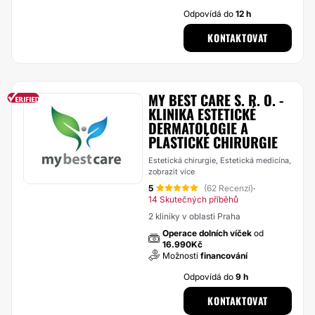
Odpovídá do
12 h
KONTAKTOVAT
MY BEST CARE S. R. O. -
KLINIKA ESTETICKÉ
DERMATOLOGIE A
PLASTICKÉ CHIRURGIE
Estetická chirurgie, Estetická medicína,
zobrazit více
5
(62 Recenzí)
·
14 Skutečných příběhů
2 kliniky v oblasti Praha
Operace dolních víček
od
16.990Kč
Možnosti
financování
Odpovídá do
9 h
KONTAKTOVAT