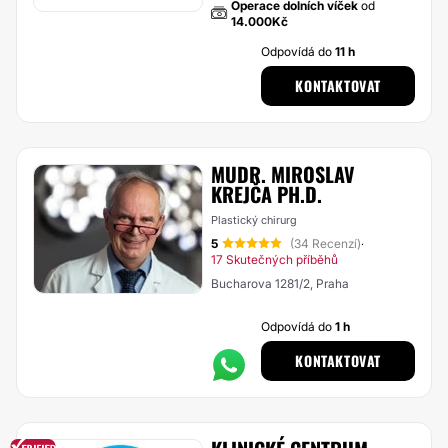
Operace dolních víček
od
14.000Kč
Odpovídá do
11 h
KONTAKTOVAT
MUDR. MIROSLAV
KREJČA PH.D.
Plastický chirurg
5
(34 Recenzí)
·
17 Skutečných příběhů
Bucharova 1281/2, Praha
Odpovídá do
1 h
KONTAKTOVAT