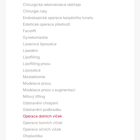
Chirurgická rekonstrukce obličeje
Chirurgie ruky
Endoskopická operace karpálního tunelu
Estetické operace přednoží
Facelift
Gynekomastie
Laserová liposukce
Lipedém
Lipofilling
Lipofilling prsou
Liposukce
Mastektomie
Modelace prsou
Modelace prsou s augmentací
Niťový lifting
Odstranění chrápání
Odstranění podbradku
Operace dolních víček
Operace horních víček
Operace očních víček
Otoplastika