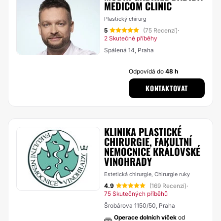
MEDICOM CLINIC
Plastický chirurg
5
(75 Recenzí)
·
2 Skutečné příběhy
Spálená 14, Praha
Odpovídá do
48 h
KONTAKTOVAT
KLINIKA PLASTICKÉ
CHIRURGIE, FAKULTNÍ
NEMOCNICE KRÁLOVSKÉ
VINOHRADY
Estetická chirurgie, Chirurgie ruky
4.9
(169 Recenzí)
·
75 Skutečných příběhů
Šrobárova 1150/50, Praha
Operace dolních víček
od