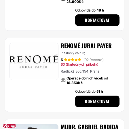
23.900Kč
Odpovídá do
48 h
KONTAKTOVAT
RENOMÉ JURAJ PAYER
Plastický chirurg
5
(92 Recenzí)
·
60 Skutečných příběhů
Radlická 365/154, Praha
Operace dolních víček
od
16.350Kč
Odpovídá do
51 h
KONTAKTOVAT
MUDR. GABRIEL BADIDA