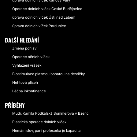
úprava dolních víček Karlovy Vary
Operace dolních víček České Budějovice
úprava dolních víček Ústí nad Labem
úprava dolních víček Pardubice
DALŠÍ HLEDÁNÍ
Změna pohlaví
Operace očních víček
Vyhlazení vrásek
Biostimulace plazmou bohatou na destičky
Nehtová plíseň
Léčba inkontinence
PŘÍBĚHY
Mudr. Kamila Podkalská Sommerová v Bzenci
Plastická operace dolních víček
Nemám slov, paní profesorka je kapacita