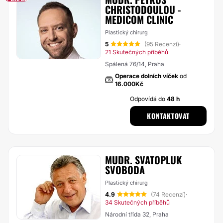
CHRISTODOULOU -
MEDICOM CLINIC
Plastický chirurg
5
(95 Recenzí)
·
21 Skutečných příběhů
Spálená 76/14, Praha
Operace dolních víček
od
16.000Kč
Odpovídá do
48 h
KONTAKTOVAT
MUDR. SVATOPLUK
SVOBODA
Plastický chirurg
4.9
(74 Recenzí)
·
34 Skutečných příběhů
Národní třída 32, Praha