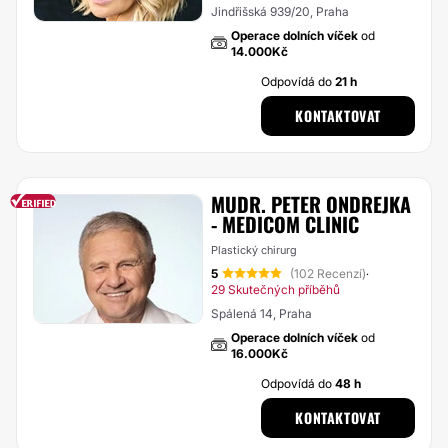
Jindřišská 939/20, Praha
Operace dolních víček
od
14.000Kč
Odpovídá do
21 h
KONTAKTOVAT
MUDR. PETER ONDREJKA
- MEDICOM CLINIC
Plastický chirurg
5
(102 Recenzí)
·
29 Skutečných příběhů
Spálená 14, Praha
Operace dolních víček
od
16.000Kč
Odpovídá do
48 h
KONTAKTOVAT