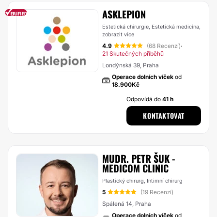
ASKLEPION
Estetická chirurgie, Estetická medicína,
zobrazit více
4.9
(68 Recenzí)
·
21 Skutečných příběhů
Londýnská 39, Praha
Operace dolních víček
od
18.900Kč
Odpovídá do
41 h
KONTAKTOVAT
MUDR. PETR ŠUK -
MEDICOM CLINIC
Plastický chirurg, Intimní chirurg
5
(19 Recenzí)
Spálená 14, Praha
Operace dolních víček
od