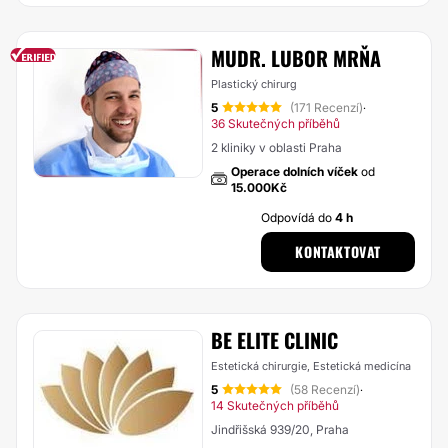
MUDR. LUBOR MRŇA
Plastický chirurg
5
(171 Recenzí)
·
36 Skutečných příběhů
2 kliniky v oblasti Praha
Operace dolních víček
od
15.000Kč
Odpovídá do
4 h
KONTAKTOVAT
BE ELITE CLINIC
Estetická chirurgie, Estetická medicína
5
(58 Recenzí)
·
14 Skutečných příběhů
Jindřišská 939/20, Praha