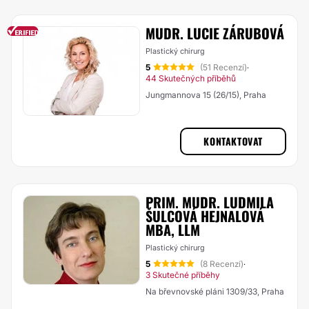
MUDR. LUCIE ZÁRUBOVÁ
Plastický chirurg
5
(51 Recenzí)
·
44 Skutečných příběhů
Jungmannova 15 (26/15), Praha
KONTAKTOVAT
PRIM. MUDR. LUDMILA
ŠULCOVÁ HEJNALOVÁ
MBA, LLM
Plastický chirurg
5
(8 Recenzí)
·
3 Skutečné příběhy
Na břevnovské pláni 1309/33, Praha