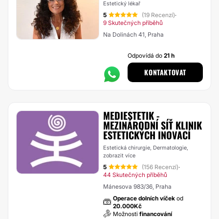
Estetický lékař
5
(19 Recenzí)
·
9 Skutečných příběhů
Na Dolinách 41, Praha
Odpovídá do
21 h
KONTAKTOVAT
MEDIESTETIK -
MEZINÁRODNÍ SÍŤ KLINIK
ESTETICKÝCH INOVACÍ
Estetická chirurgie, Dermatologie,
zobrazit více
5
(156 Recenzí)
·
44 Skutečných příběhů
Mánesova 983/36, Praha
Operace dolních víček
od
20.000Kč
Možnosti
financování