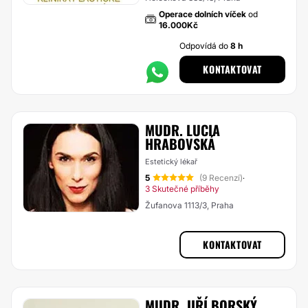
Operace dolních víček
od
16.000Kč
Odpovídá do
8 h
KONTAKTOVAT
MUDR. LUCIA
HRABOVSKÁ
Estetický lékař
5
(9 Recenzí)
·
3 Skutečné příběhy
Žufanova 1113/3, Praha
KONTAKTOVAT
MUDR. JIŘÍ BORSKÝ