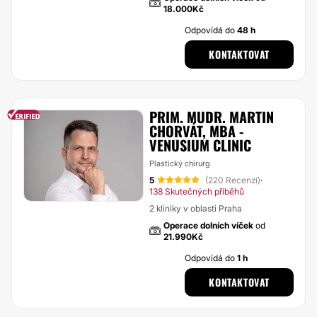
18.000Kč
Odpovídá do
48 h
KONTAKTOVAT
PRIM. MUDR. MARTIN
CHORVÁT, MBA -
VENUSIUM CLINIC
Plastický chirurg
5
(220 Recenzí)
·
138 Skutečných příběhů
2 kliniky v oblasti Praha
Operace dolních víček
od
21.990Kč
Odpovídá do
1 h
KONTAKTOVAT