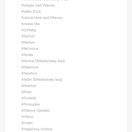
Kralupy nad Vltavou
Králův Dvůr
Krásná Hora nad Vltavou
Krásná Ves
Krchleby
Křečhoř
Křečkov
Křečovice
Křenek
Křenice (Středočeský kraj)
Křepenice
Křesetice
Křešín (Středočeský kraj)
Krhanice
Křinec
Křivoklát
Křivsoudov
Křížkový Újezdec
Krňany
Krnsko
Kropáčova Vrutice