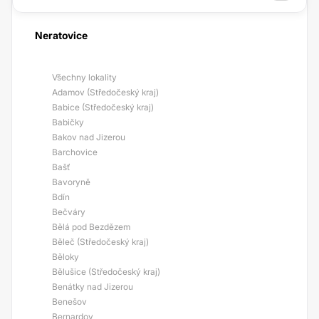
Neratovice
Všechny lokality
Adamov (Středočeský kraj)
Babice (Středočeský kraj)
Babičky
Bakov nad Jizerou
Barchovice
Bašť
Bavoryně
Bdín
Bečváry
Bělá pod Bezdězem
Běleč (Středočeský kraj)
Běloky
Bělušice (Středočeský kraj)
Benátky nad Jizerou
Benešov
Bernardov