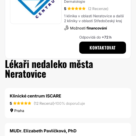
Dermatologie
5
(2 Recenze)
1 klinika v oblasti Neratovice a další
2 kliniky v oblasti Středočeský kraj
Možnosti
financování
Odpovídá do
+72 h
KONTAKTOVAT
Lékaři nedaleko města
Neratovice
Klinické centrum ISCARE
5
(12 Recenzí)
·
100% doporučuje
Praha
MUDr. Elizabeth Pavlíčková, PhD