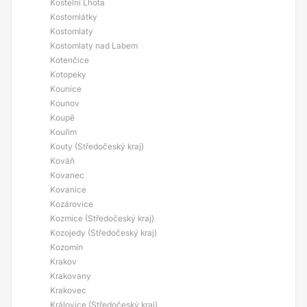
Kostelní Lhota
Kostomlátky
Kostomlaty
Kostomlaty nad Labem
Kotenčice
Kotopeky
Kounice
Kounov
Koupě
Kouřim
Kouty (Středočeský kraj)
Kováň
Kovanec
Kovanice
Kozárovice
Kozmice (Středočeský kraj)
Kozojedy (Středočeský kraj)
Kozomín
Krakov
Krakovany
Krakovec
Královice (Středočeský kraj)