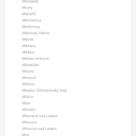
Masojedy
Mcely
Mečeříž
Měchenice
Medonosy
Mělnické Vtelno
Mělník
Měňany
Měšice
Městec Králové
Městečko
Mezno
Mezouň
Milčice
Milešov (Středočeský kraj)
Miličín
Milín
Milostín
Milovece nad Labem
Milovice
Milovice nad Labem
Milý