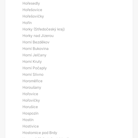
Hořesedly
Hořešovice
Hořešovičky
Hořín
Horky (Středočeský kraj)
Horky nad Jizerou
Horní Bezděkov
Horní Bukovina
Horní Jelčany
Horní Kruty
Horní Počaply
Horní Slivno
Horoměřice
Horoušany
Hořovice
Hořovičky
Horušice
Hospozín
Hostín
Hostivice
Hostomice pod Brdy