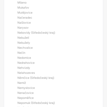
Mšeno
Mukařov
Mutějovice
Načeradec
Nalžovice
Narysov
Nebovidy (Středočeský kraj)
Nebuželí
Nebužely
Nechvalice
Nečín
Nedomice
Nedrahovice
Nehvizdy
Nelahozeves
Němčice (Středočeský kraj)
Nemíž
Nemyslovice
Nenačovice
Nepoměřice
Nepomuk (Středočeský kraj)