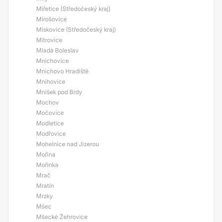
Miřetice (Středočeský kraj)
Mirošovice
Miskovice (Středočeský kraj)
Mitrovice
Mladá Boleslav
Mnichovice
Mnichovo Hradiště
Mnihovice
Mníšek pod Brdy
Mochov
Močovice
Modletice
Modřovice
Mohelnice nad Jizerou
Mořina
Mořinka
Mrač
Mratín
Mrzky
Mšec
Mšecké Žehrovice