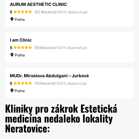
AURUM AESTHETIC CLINIC
5
(52 Recenzí)
·
100% doporučuje
Praha
I am Clinic
5
(18 Recenzí)
·
100% doporučuje
Praha
MUDr. Miroslava Abdulgani – Jurková
5
(19 Recenzí)
·
100% doporučuje
Praha
Kliniky pro zákrok Estetická
medicína nedaleko lokality
Neratovice: