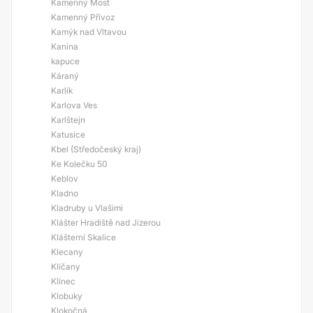
Kamenný Most
Kamenný Přívoz
Kamýk nad Vltavou
Kanina
kapuce
Káraný
Karlík
Karlova Ves
Karlštejn
Katusice
Kbel (Středočeský kraj)
Ke Kolečku 50
Keblov
Kladno
Kladruby u Vlašimi
Klášter Hradiště nad Jizerou
Klášterní Skalice
Klecany
Klíčany
Klínec
Klobuky
Klokočná