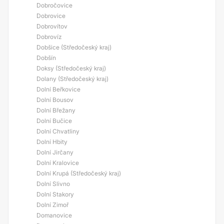
Dobročovice
Dobrovice
Dobrovítov
Dobrovíz
Dobšice (Středočeský kraj)
Dobšín
Doksy (Středočeský kraj)
Dolany (Středočeský kraj)
Dolní Beřkovice
Dolní Bousov
Dolní Břežany
Dolní Bučice
Dolní Chvatliny
Dolní Hbity
Dolní Jirčany
Dolní Kralovice
Dolní Krupá (Středočeský kraj)
Dolní Slivno
Dolní Stakory
Dolní Zimoř
Domanovice