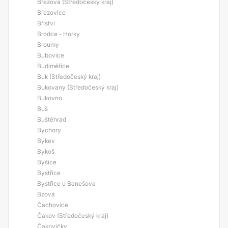
Březová (Středočeský kraj)
Březovice
Bříství
Brodce - Horky
Broumy
Bubovice
Budiměřice
Buk (Středočeský kraj)
Bukovany (Středočeský kraj)
Bukovno
Buš
Buštěhrad
Býchory
Býkev
Bykoš
Byšice
Bystřice
Bystřice u Benešova
Bzová
Čachovice
Čakov (Středočeský kraj)
Čakovičky