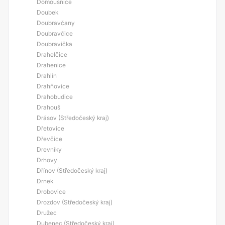
Domousnice
Doubek
Doubravčany
Doubravčice
Doubravička
Drahelčice
Drahenice
Drahlín
Drahňovice
Drahobudice
Drahouš
Drásov (Středočeský kraj)
Dřetovice
Dřevčice
Drevníky
Drhovy
Dřínov (Středočeský kraj)
Drnek
Drobovice
Drozdov (Středočeský kraj)
Družec
Dubenec (Středočeský kraj)