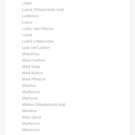
Lštění
Lubná (Středočeský kraj)
Luštěnice
Lužce
Lužec nad Vltavou
Lužná
Lužná u Rakovníka
Lysá nad Labem
Makotřasy
Malá Hraštice
Malá Víska
Malé Kyšice
Malé Přítočno
Malešov
Malíkovice
Malinová
Málkov (Středočeský kraj)
Malotice
Malý Újezd
Maršovice
Máslovice