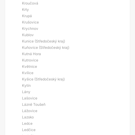
Kroučová
Krty
Krupá
Krušovice
Krychnov
Kublov
Kunice (Středočeský kraj)
Kuňovice (Středočeský kraj)
Kutná Hora
Kutrovice
Květnice
Kvílice
Kyšice (Středočeský kraj)
Kytín
Lány
Lašovice
Lázně Toušeň
Lážovice
Lazsko
Ledce
Ledčice