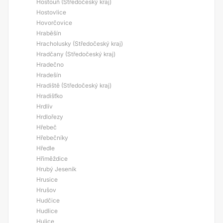
Hostouň (Středočeský kraj)
Hostovlice
Hovorčovice
Hraběšín
Hracholusky (Středočeský kraj)
Hradčany (Středočeský kraj)
Hradečno
Hradešín
Hradiště (Středočeský kraj)
Hradišťko
Hrdlív
Hrdlořezy
Hřebeč
Hřebečníky
Hředle
Hřiměždice
Hrubý Jeseník
Hrusice
Hrušov
Hudčice
Hudlice
Hulice