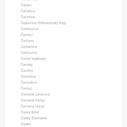
Čáslav
Čečelice
Čechtice
Čejkovice (Středočeský kraj)
Čelákovice
Čenkov
Čerčany
Cerhenice
Cerhovice
Černé Voděrady
Černíky
Černíny
Černolice
Černošice
Černuc
Červené Janovice
Červené Pečky
Červený Újezd
Český Brod
Český Šternberk
Čestín