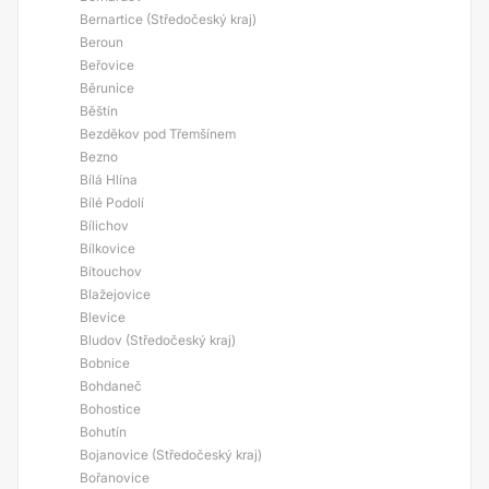
Bernartice (Středočeský kraj)
Beroun
Beřovice
Běrunice
Běštín
Bezděkov pod Třemšínem
Bezno
Bílá Hlína
Bílé Podolí
Bílichov
Bílkovice
Bítouchov
Blažejovice
Blevice
Bludov (Středočeský kraj)
Bobnice
Bohdaneč
Bohostice
Bohutín
Bojanovice (Středočeský kraj)
Bořanovice