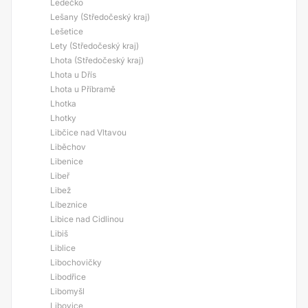
Ledečko
Lešany (Středočeský kraj)
Lešetice
Lety (Středočeský kraj)
Lhota (Středočeský kraj)
Lhota u Dřís
Lhota u Příbramě
Lhotka
Lhotky
Libčice nad Vltavou
Liběchov
Libenice
Libeř
Libež
Líbeznice
Libice nad Cidlinou
Libiš
Liblice
Libochovičky
Libodřice
Libomyšl
Libovice