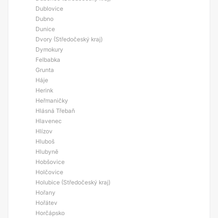
Dublovice
Dubno
Dunice
Dvory (Středočeský kraj)
Dymokury
Felbabka
Grunta
Háje
Herink
Heřmaničky
Hlásná Třebaň
Hlavenec
Hlízov
Hluboš
Hlubyně
Hobšovice
Holčovice
Holubice (Středočeský kraj)
Hořany
Hořátev
Horčápsko