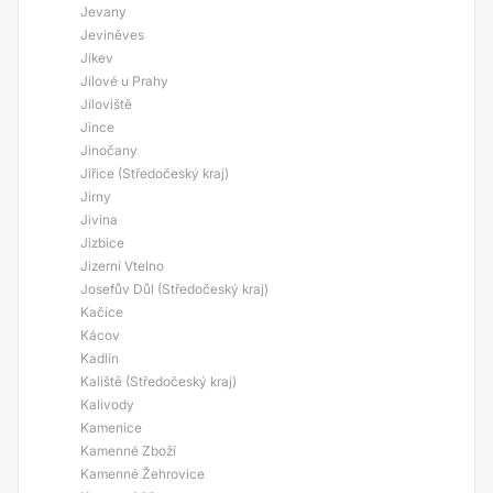
Jevany
Jeviněves
Jíkev
Jílové u Prahy
Jíloviště
Jince
Jinočany
Jiřice (Středočeský kraj)
Jirny
Jivina
Jizbice
Jizerní Vtelno
Josefův Důl (Středočeský kraj)
Kačice
Kácov
Kadlín
Kaliště (Středočeský kraj)
Kalivody
Kamenice
Kamenné Zboží
Kamenné Žehrovice