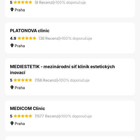
5
(8 Recenzí)
·
100% doporučuje
Praha
PLATONOVA clinic
4.9
(36 Recenzí)
·
100% doporučuje
Praha
MEDIESTETIK - mezinárodní síť klinik estetických
inovací
5
(156 Recenzí)
·
100% doporučuje
Praha
MEDICOM Clinic
5
(1577 Recenzí)
·
100% doporučuje
Praha