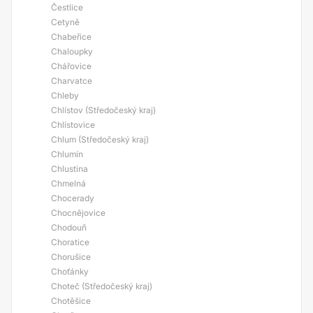
Čestlice
Cetyně
Chabeřice
Chaloupky
Chářovice
Charvatce
Chleby
Chlístov (Středočeský kraj)
Chlístovice
Chlum (Středočeský kraj)
Chlumín
Chlustina
Chmelná
Chocerady
Chocnějovice
Chodouň
Choratice
Chorušice
Choťánky
Choteč (Středočeský kraj)
Chotěšice