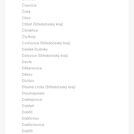
Čisovice
Čistá
Cítov
Ctiboř (Středočeský kraj)
Ctiměřice
Čtyřkoly
Cvrčovice (Středočeský kraj)
Daleké Dušníky
Dalovice (Středočeský kraj)
Davle
Děkanovice
Děkov
Divišov
Dlouhá Lhota (Středočeský kraj)
Dlouhopolsko
Dobřejovice
Dobřeň
Dobříč
Dobřichov
Dobřichovice
Dobříš