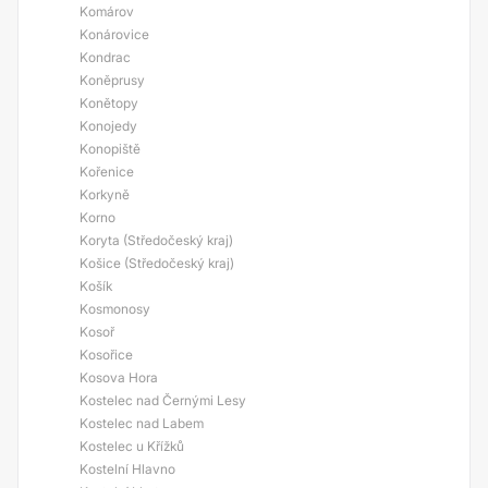
Komárov
Konárovice
Kondrac
Koněprusy
Konětopy
Konojedy
Konopiště
Kořenice
Korkyně
Korno
Koryta (Středočeský kraj)
Košice (Středočeský kraj)
Košík
Kosmonosy
Kosoř
Kosořice
Kosova Hora
Kostelec nad Černými Lesy
Kostelec nad Labem
Kostelec u Křížků
Kostelní Hlavno