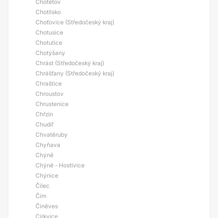
Chotětov
Chotilsko
Choťovice (Středočeský kraj)
Chotusice
Chotutice
Chotýšany
Chrást (Středočeský kraj)
Chrášťany (Středočeský kraj)
Chraštice
Chroustov
Chrustenice
Chřzín
Chudíř
Chvatěruby
Chyňava
Chýně
Chýně - Hostivice
Chýnice
Čilec
Čím
Činěves
Církvice