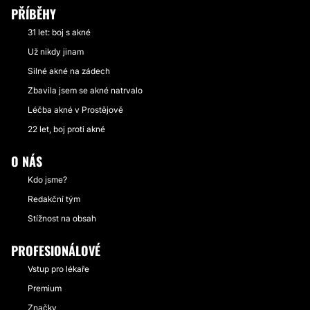
PŘÍBĚHY
31 let: boj s akné
Už nikdy jinam
Silné akné na zádech
Zbavila jsem se akné natrvalo
Léčba akné v Prostějově
22 let, boj proti akné
O NÁS
Kdo jsme?
Redakční tým
Stížnost na obsah
PROFESIONÁLOVÉ
Vstup pro lékaře
Premium
Značky