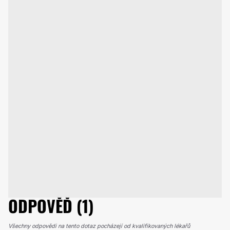
ODPOVĚĎ (1)
Všechny odpovědi na tento dotaz pocházejí od kvalifikovaných lékařů