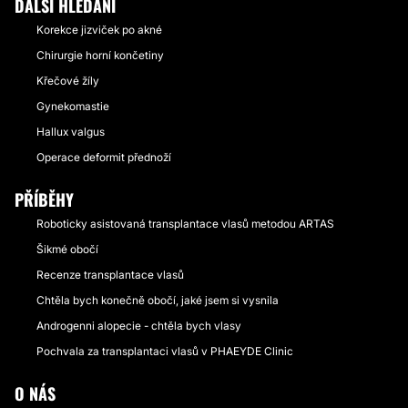
DALŠÍ HLEDÁNÍ
Korekce jizviček po akné
Chirurgie horní končetiny
Křečové žíly
Gynekomastie
Hallux valgus
Operace deformit přednoží
PŘÍBĚHY
Roboticky asistovaná transplantace vlasů metodou ARTAS
Šikmé obočí
Recenze transplantace vlasů
Chtěla bych konečně obočí, jaké jsem si vysnila
Androgenni alopecie - chtěla bych vlasy
Pochvala za transplantaci vlasů v PHAEYDE Clinic
O NÁS