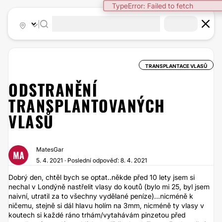
TypeError: Failed to fetch
|
TRANSPLANTACE VLASŮ
ODSTRANĚNÍ
TRANSPLANTOVANÝCH
VLASŮ
MatesGar
MA
5. 4. 2021 · Poslední odpověď: 8. 4. 2021
Dobrý den, chtěl bych se optat..někde před 10 lety jsem si
nechal v Londýně nastřelit vlasy do koutů (bylo mi 25, byl jsem
naivní, utratil za to všechny vydělané peníze)...nicméně k
ničemu, stejně si dál hlavu holím na 3mm, nicméně ty vlasy v
koutech si každé ráno trhám/vytahávám pinzetou před