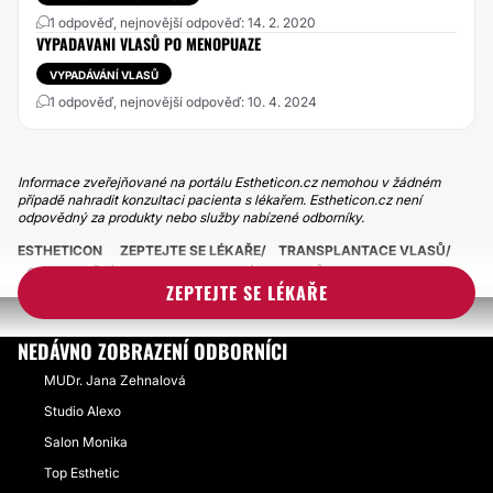
1 odpověď, nejnovější odpověď: 14. 2. 2020
VYPADAVANI VLASŮ PO MENOPUAZE
VYPADÁVÁNÍ VLASŮ
1 odpověď, nejnovější odpověď: 10. 4. 2024
Informace zveřejňované na portálu Estheticon.cz nemohou v žádném
případě nahradit konzultaci pacienta s lékařem. Estheticon.cz není
odpovědný za produkty nebo služby nabízené odborníky.
ESTHETICON
ZEPTEJTE SE LÉKAŘE
TRANSPLANTACE VLASŮ
ODSTRANĚNÍ TRANSPLANTOVANÝCH VLASŮ
ZEPTEJTE SE LÉKAŘE
NEDÁVNO ZOBRAZENÍ ODBORNÍCI
MUDr. Jana Zehnalová
Studio Alexo
Salon Monika
Top Esthetic