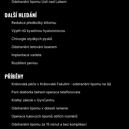
Odstranění lipomu Ústí nad Labem
DALŠÍ HLEDÁNÍ
Redukce předkožky klitorisu
Výplň rtů kyselinou hyaluronovou
Chirurgie stydkých pysků
Odstranění tetování laserem
Implantace varlete
Rozšíření penisu
PŘÍBĚHY
Královská péče v Královské Fakultní - odstranění lipomu na šíji
Pani doktorka behem operace telefonovala
Krátký zákrok v GynCentru
Odstranění lipomu v oblasti ramene
Operace tukových lipomů obřích rozměrů
Odstranění lipomu za 15 minut a bez komplikací