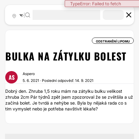
TypeError: Failed to fetch
|
ODSTRANĚNÍ LIPOMU
BULKA NA ZÁTYLKU BOLEST
Aspero
AS
5. 6. 2021 · Poslední odpověď: 14. 9. 2021
Dobrý den. Zhruba 1,5 roku mám na zátylku bulku velikost
zhruba 2cm Pár týdnů zpět jsem zpozoroval že se zvětšila a už
začíná bolet. Je tvrdá a nehýbe se. Byla by nějaká rada co s
tím vymyslet nebo je potřeba navštívit lékaře?