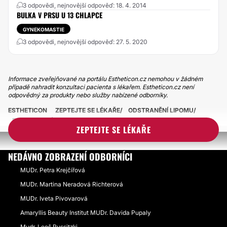
3 odpovědi, nejnovější odpověď: 18. 4. 2014
BULKA V PRSU U 13 CHLAPCE
GYNEKOMASTIE
3 odpovědi, nejnovější odpověď: 27. 5. 2020
Informace zveřejňované na portálu Estheticon.cz nemohou v žádném
případě nahradit konzultaci pacienta s lékařem. Estheticon.cz není
odpovědný za produkty nebo služby nabízené odborníky.
ESTHETICON
ZEPTEJTE SE LÉKAŘE
ODSTRANĚNÍ LIPOMU
BULKA NA ZÁTYLKU BOLEST
ZEPTEJTE SE LÉKAŘE
NEDÁVNO ZOBRAZENÍ ODBORNÍCI
MUDr. Petra Krejčířová
MUDr. Martina Neradová Richterová
MUDr. Iveta Pivovarová
Amaryllis Beauty Institut MUDr. Davida Pupaly
Mudr. Leoš Russitzki