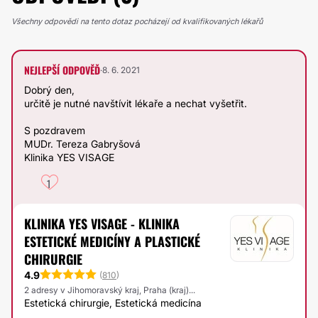
Všechny odpovědi na tento dotaz pocházejí od kvalifikovaných lékařů
NEJLEPŠÍ ODPOVĚĎ
·
8. 6. 2021
Dobrý den,
určitě je nutné navštívit lékaře a nechat vyšetřit.
S pozdravem
MUDr. Tereza Gabryšová
Klinika YES VISAGE
1
KLINIKA YES VISAGE - KLINIKA
ESTETICKÉ MEDICÍNY A PLASTICKÉ
CHIRURGIE
4.9
(
810
)
2 adresy v Jihomoravský kraj, Praha (kraj)...
Estetická chirurgie, Estetická medicína