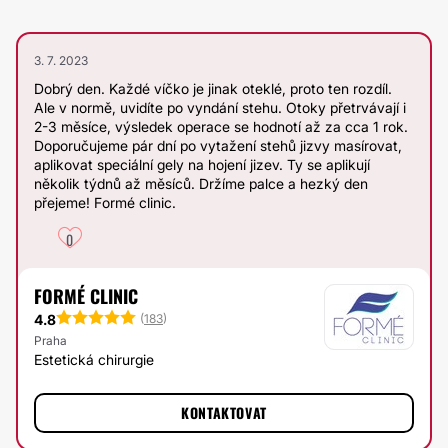
3. 7. 2023
Dobrý den. Každé víčko je jinak oteklé, proto ten rozdíl.
Ale v normě, uvidíte po vyndání stehu. Otoky přetrvávají i
2-3 měsíce, výsledek operace se hodnotí až za cca 1 rok.
Doporučujeme pár dní po vytažení stehů jizvy masírovat,
aplikovat speciální gely na hojení jizev. Ty se aplikují
několik týdnů až měsíců. Držíme palce a hezký den
přejeme! Formé clinic.
0
FORMÉ CLINIC
4.8
(
183
)
Praha
Estetická chirurgie
KONTAKTOVAT