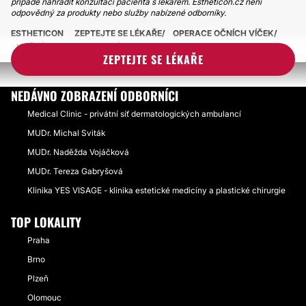
případě nahradit konzultaci pacienta s lékařem. Estheticon.cz není
odpovědný za produkty nebo služby nabízené odborníky.
ESTHETICON
ZEPTEJTE SE LÉKAŘE
OPERACE OČNÍCH VÍČEK
KAŽDÉ OKO JINAK VELKÉ
ZEPTEJTE SE LÉKAŘE
NEDÁVNO ZOBRAZENÍ ODBORNÍCI
Medical Clinic - privátní síť dermatologických ambulancí
MUDr. Michal Sviták
MUDr. Naděžda Vojáčková
MUDr. Tereza Gabryšová
Klinika YES VISAGE - klinika estetické medicíny a plastické chirurgie
TOP LOKALITY
Praha
Brno
Plzeň
Olomouc