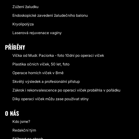
Zúžení žaludku
Endoskopické zavedení žaludečního balonu
Kryolipolýza
Laserová rejuvenace vagíny
PŘÍBĚHY
Víčka od Mudr. Paciorka - foto 10dní po operaci víček
Plastika očních víček, 50 let, foto
Operace horních víček v Brně
Skvělý výsledek a profesionální přístup
Zákrok i rekonvalescence po operaci víček proběhla v pořádku
Díky operaci víček můžu zase používat stíny
O NÁS
Kdo jsme?
Redakční tým
Stížnost na obsah