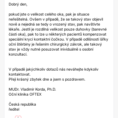
Dobrý den,
pokud jste o velikost celého oka, pak je situace
neřešitelná. Ovšem v případě, že se takový stav objevil
nově a nejedná se tedy o vrozený stav, pak navštivte
lékaře. Jestli je rozdílná velikost pouze duhovky (barevné
části oka), pak to lze u některých pacientů kompenzovat
speciální krycí kontaktní čočkou. V případě odlišností šířky
oční štěrbiny je řešením chirurgický zákrok, ale takový
stav je vždy nutné posuzovat inividuálně s osobní
konzultací.
V případě jakýchkoliv dotazů nás neváhejte kdykoliv
kontaktovat.
Přeji krásný zbytek dne a jsem s pozdravem.
MUDr. Vladimír Korda, Ph.D.
Oční klinika OFTEX
Česká republika
ředitel