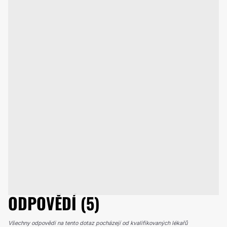
ODPOVĚDÍ (5)
Všechny odpovědi na tento dotaz pocházejí od kvalifikovaných lékařů