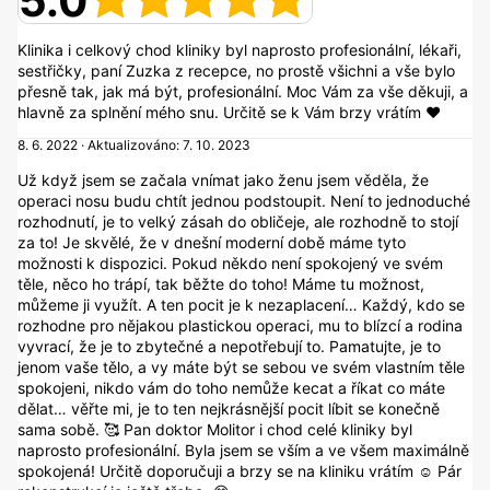
5.0
Klinika i celkový chod kliniky byl naprosto profesionální, lékaři,
sestřičky, paní Zuzka z recepce, no prostě všichni a vše bylo
přesně tak, jak má být, profesionální. Moc Vám za vše děkuji, a
hlavně za splnění mého snu. Určitě se k Vám brzy vrátím ❤️
8. 6. 2022 · Aktualizováno: 7. 10. 2023
Už když jsem se začala vnímat jako ženu jsem věděla, že
operaci nosu budu chtít jednou podstoupit. Není to jednoduché
rozhodnutí, je to velký zásah do obličeje, ale rozhodně to stojí
za to! Je skvělé, že v dnešní moderní době máme tyto
možnosti k dispozici. Pokud někdo není spokojený ve svém
těle, něco ho trápí, tak běžte do toho! Máme tu možnost,
můžeme ji využít. A ten pocit je k nezaplacení… Každý, kdo se
rozhodne pro nějakou plastickou operaci, mu to blízcí a rodina
vyvrací, že je to zbytečné a nepotřebují to. Pamatujte, je to
jenom vaše tělo, a vy máte být se sebou ve svém vlastním těle
spokojeni, nikdo vám do toho nemůže kecat a říkat co máte
dělat… věřte mi, je to ten nejkrásnější pocit líbit se konečně
sama sobě. 🥰 Pan doktor Molitor i chod celé kliniky byl
naprosto profesionální. Byla jsem se vším a ve všem maximálně
spokojená! Určitě doporučuji a brzy se na kliniku vrátím ☺️ Pár