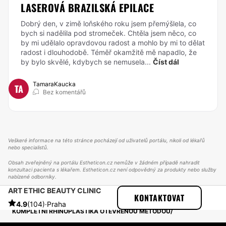
LASEROVÁ BRAZILSKÁ EPILACE
Dobrý den, v zimě loňského roku jsem přemýšlela, co
bych si nadělila pod stromeček. Chtěla jsem něco, co
by mi udělalo opravdovou radost a mohlo by mi to dělat
radost i dlouhodobě. Téměř okamžitě mě napadlo, že
by bylo skvělé, kdybych se nemusela...
Číst dál
TamaraKaucka
TA
Bez komentářů
Veškeré informace na této stránce pocházejí od uživatelů portálu, nikoli od lékařů
nebo specialistů.
Obsah zveřejněný na portálu Estheticon.cz nemůže v žádném případě nahradit
konzultaci pacienta s lékařem. Estheticon.cz není odpovědný za produkty nebo služby
nabízené odborníky.
ART ETHIC BEAUTY CLINIC
ESTHETICON
PŘÍBĚHY
KONTAKTOVAT
PŘÍBĚHY TÝKAJÍCÍ SE ZÁKROKU RHINOPLASTIKA
4.9
(104)
·
Praha
KOMPLETNÍ RHINOPLASTIKA OTEVŘENOU METODOU