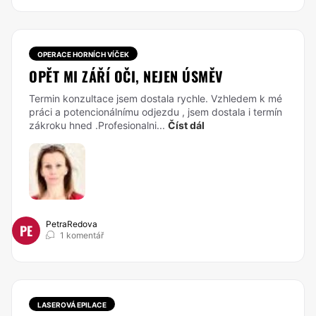
OPERACE HORNÍCH VÍČEK
OPĚT MI ZÁŘÍ OČI, NEJEN ÚSMĚV
Termin konzultace jsem dostala rychle. Vzhledem k mé
práci a potencionálnímu odjezdu , jsem dostala i termín
zákroku hned .Profesionalni...
Číst dál
PetraRedova
PE
1 komentář
LASEROVÁ EPILACE