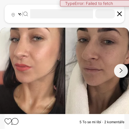
TypeError: Failed to fetch
|
1
/
2
5
To se mi líbí
2 komentáře
RHINOPLASTIKA