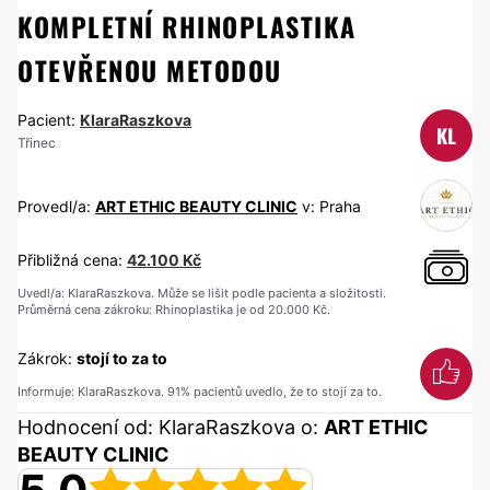
KOMPLETNÍ RHINOPLASTIKA
OTEVŘENOU METODOU
Pacient:
KlaraRaszkova
KL
Třinec
Provedl/a:
ART ETHIC BEAUTY CLINIC
v: Praha
Přibližná cena:
42.100 Kč
Uvedl/a: KlaraRaszkova. Může se lišit podle pacienta a složitosti.
Průměrná cena zákroku: Rhinoplastika je od 20.000 Kč.
Zákrok:
stojí to za to
Informuje: KlaraRaszkova. 91% pacientů uvedlo, že to stojí za to.
Hodnocení od: KlaraRaszkova o:
ART ETHIC
BEAUTY CLINIC