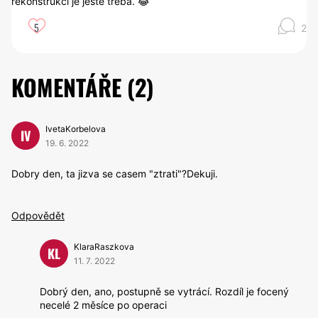
rekonstrukcí je ještě třeba. 😂
5
2
KOMENTÁŘE (
2
)
IvetaKorbelova
IV
19. 6. 2022
Dobry den, ta jizva se casem "ztrati"?Dekuji.
Odpovědět
KlaraRaszkova
KL
11. 7. 2022
Dobrý den, ano, postupně se vytrácí. Rozdíl je focený
necelé 2 měsíce po operaci