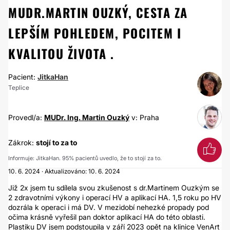
MUDR.MARTIN OUZKÝ, CESTA ZA
LEPŠÍM POHLEDEM, POCITEM I
KVALITOU ŽIVOTA .
Pacient:
JitkaHan
Teplice
Provedl/a:
MUDr. Ing. Martin Ouzký
v: Praha
Zákrok:
stojí to za to
Informuje: JitkaHan. 95% pacientů uvedlo, že to stojí za to.
10. 6. 2024 · Aktualizováno: 10. 6. 2024
Již 2x jsem tu sdílela svou zkušenost s dr.Martinem Ouzkým se
2 zdravotními výkony i operací HV a aplikací HA. 1,5 roku po HV
dozrála k operaci i má DV. V mezidobí nehezké propady pod
očima krásně vyřešil pan doktor aplikací HA do této oblasti.
Plastiku DV jsem podstoupila v září 2023 opět na klinice VenArt