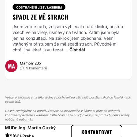
ODSTRANĚNÍ JIZEV LASEREM
SPADL ZE MĚ STRACH
Jsem velice ráda, že jsem vyhledala tuto kliniku, přístup
všech velmi vřelý, úsměvy na tvářích. Zatím jsem byla
jen na konzultaci. Na zákrok jsem objednaná. Velmi
vstřícným přístupem že mě spadl strach. Původně mi
chtěl jiný lékař jizvu řezat....
Číst dál
Marhon1235
MA
9 komentářů
Veškeré informace na této stránce pocházejí od uživatelů portálu, nikoli od lékařů nebo
specialistů.
Obsah zveřejněný na portálu Estheticon.cz nemůže v žádném případě nahradit
konzultaci pacienta s lékařem. Estheticon.cz není odpovědný za produkty nebo služby
nabízené odborníky.
MUDr. Ing. Martin Ouzký
ESTHETICON
PŘÍBĚHY
KONTAKTOVAT
PŘÍBĚHY TÝKAJÍCÍ SE ZÁKROKU OPERACE DOLNÍCH VÍČEK
5
(66)
·
Praha