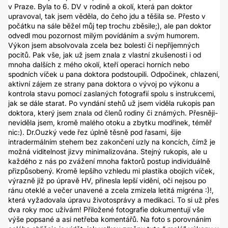
v Praze. Byla to 6. DV v rodině a okolí, která pan doktor
upravoval, tak jsem věděla, do čeho jdu a těšila se. Přesto v
počátku na sále běžel můj tep trochu zběsile;), ale pan doktor
odvedl mou pozornost milým povídáním a svým humorem.
Výkon jsem absolvovala zcela bez bolesti či nepříjemných
pocitů. Pak vše, jak už jsem znala z vlastní zkušenosti i od
mnoha dalších z mého okolí, kteří operaci horních nebo
spodních víček u pana doktora podstoupili. Odpočinek, chlazení,
aktivní zájem ze strany pana doktora o vývoj po výkonu a
kontrola stavu pomocí zaslaných fotografií spolu s instrukcemi,
jak se dále starat. Po vyndání stehů už jsem viděla rukopis pan
doktora, který jsem znala od členů rodiny či známých. Přesněji-
neviděla jsem, kromě malého otoku a zbytku modřinek, téměř
nic:). Dr.Ouzký vede řez úplně těsně pod řasami, šije
intradermálním stehem bez zakončení uzly na koncích, čímž je
možná viditelnost jizvy minimalizována. Stejný rukopis, ale u
každého z nás po zvážení mnoha faktorů postup individuálně
přizpůsobený. Kromě lepšího vzhledu mi plastika obojích víček,
výrazně již po úpravě HV, přinesla lepší vidění, oči nejsou po
ránu oteklé a večer unavené a zcela zmizela letitá migréna :)!,
která vyžadovala úpravu životosprávy a medikaci. To si už přes
dva roky moc užívám! Přiložené fotografie dokumentují vše
výše popsané a asi netřeba komentářů. Na foto s porovnáním