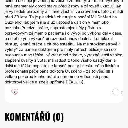
celého obličeje je vidět, jak velkou změnu tyto “ malé” výkony u
mně znamenaly oproti stavu před 2 roky a zároveň ukazují, jak
je výsledek přirozený a “ mně vlastní” ve srovnání s foto z mládí
před 33 lety. To je plastická chirurgie v podání MUDr.Martina
Ouzkého, jak jsem ji já a už i spousta dalších v mém okolí
poznala. Precizní práce, naprosto ojedinělý přístup s
opravdovým zájmem o pacienta i o vývoj po výkonu dál v čase,
u estetických výkonů přirozenost, individuální a komplexní
přístup, jemná práce a cit pro estetiku. Na mé stokilometrové “
výlety” za panem doktorem pro malý refresh obličeje se i do
budoucna moc těším. Návrat mezi zdravé, výrazně lepší vzhled,
zlepšení kvality života, má radost z toho všeho každý den a
další mé těžko popsatelné krásné pocity i neskutečná lidská a
profesionální péče pana doktora Ouzkého - za to vše:)!!!! s
velkou pokorou k jeho práci a ohromnou vděčností panu
doktorovi velice a zcela upřímně DĚKUJI :)!
8
0
KOMENTÁŘŮ (
0
)