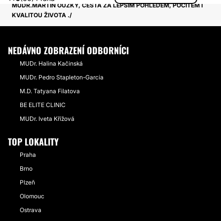
MUDR.MARTIN OUZKÝ, CESTA ZA LEPŠÍM POHLEDEM, POCITEM I
KVALITOU ŽIVOTA .
NEDÁVNO ZOBRAZENÍ ODBORNÍCI
MUDr. Halina Kačinská
MUDr. Pedro Stapleton-Garcia
M.D. Tatyana Filatova
BE ELITE CLINIC
MUDr. Iveta Křížová
TOP LOKALITY
Praha
Brno
Plzeň
Olomouc
Ostrava