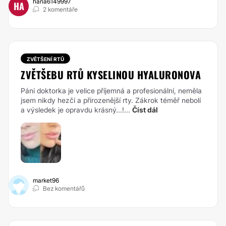
hana6149997
HA
2 komentáře
ZVĚTŠENÍ RTŮ
ZVĚTŠEBU RTŮ KYSELINOU HYALURONOVA
Páni doktorka je velice příjemná a profesionální, neměla
jsem nikdy hezčí a přirozenější rty. Zákrok téměř nebolí
a výsledek je opravdu krásný...!...
Číst dál
market96
Bez komentářů