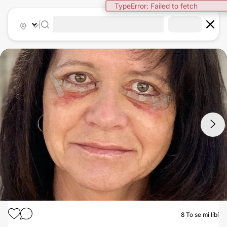
TypeError: Failed to fetch
|
1
/
6
8
To se mi líbí
OPERACE DOLNÍCH VÍČEK