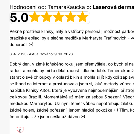
Hodnocení od: TamaraKaucka o:
Laserová derma
5.0
Pěkné prostředí kliniky, milý a vstřícný personál, možnost parko
brazilské epilaci byla slečna medička Marharyta Trafimovich - v
doporučit :-)
3. 4. 2023 · Aktualizováno: 9. 10. 2023
Dobrý den, v zimě loňského roku jsem přemýšlela, co bych si na
radost a mohlo by mi to dělat radost i dlouhodobě. Téměř okam
starat o své chloupky v oblasti bikin a mohla si jít kdykoli zapla
se ihned na internet a prostudovala jsem si, jaké metody vůbec ex
nabídka Kliniky Altos, která je vybavena nejmodernějšími přistro
celkovou Brazílii. Momentálně už mám za sebou 5 sezení. Všech
medičkou Marharytou. Už nyní téměř vůbec nepotřebuju žiletku.
žádné holení, žádné pořezání, jenom hladká pokožka :-) Těm, kdo 
čeho lituju... že jsem nešla už dávno :-)
0