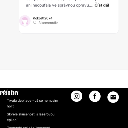
ani nedoufala ve správnou opravu....
Číst dál
Koko912074
3 komentáře
PŘÍBĚHY
Trvalá depilace - už se nemusím
holit
Skvělé zkušenosti s laserovou
epilací
Zastaralé epilační laserové