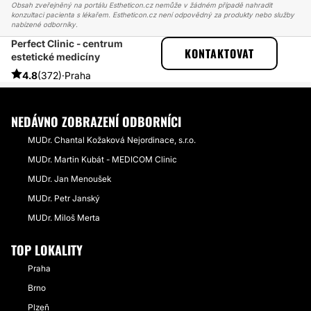
Obsah zveřejněný na portálu Estheticon.cz nemůže v žádném případě nahradit
konzultaci pacienta s lékařem. Estheticon.cz není odpovědný za produkty nebo služby
nabízené odborníky.
Perfect Clinic - centrum
ESTHETICON
PŘÍBĚHY
KONTAKTOVAT
estetické medicíny
PŘÍBĚHY TÝKAJÍCÍ SE ZÁKROKU OPERACE OČNÍCH VÍČEK
PROBLÉM S HORNÍMI VÍČKY
4.8
(372)
·
Praha
NEDÁVNO ZOBRAZENÍ ODBORNÍCI
MUDr. Chantal Kožaková Nejordinace, s.r.o.
MUDr. Martin Kubát - MEDICOM Clinic
MUDr. Jan Menoušek
MUDr. Petr Janský
MUDr. Miloš Merta
TOP LOKALITY
Praha
Brno
Plzeň