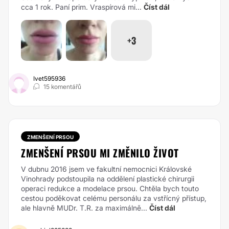
cca 1 rok. Paní prim. Vraspírová mi...
Číst dál
+3
Ivet595936
15 komentářů
ZMENŠENÍ PRSOU
ZMENŠENÍ PRSOU MI ZMĚNILO ŽIVOT
V dubnu 2016 jsem ve fakultní nemocnici Královské
Vinohrady podstoupila na oddělení plastické chirurgii
operaci redukce a modelace prsou. Chtěla bych touto
cestou poděkovat celému personálu za vstřícný přístup,
ale hlavně MUDr. T.R. za maximálně...
Číst dál