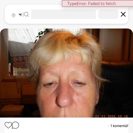
TypeError: Failed to fetch
|
1 komentář
OPERACE OČNÍCH VÍČEK