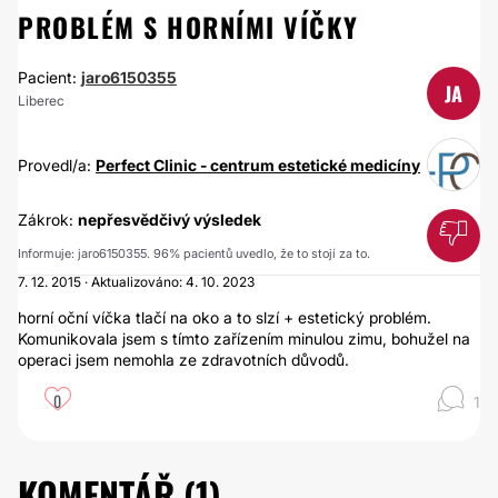
PROBLÉM S HORNÍMI VÍČKY
Pacient:
jaro6150355
JA
Liberec
Provedl/a:
Perfect Clinic - centrum estetické medicíny
Zákrok:
nepřesvědčivý výsledek
Informuje: jaro6150355. 96% pacientů uvedlo, že to stojí za to.
7. 12. 2015 · Aktualizováno: 4. 10. 2023
horní oční víčka tlačí na oko a to slzí + estetický problém.
Komunikovala jsem s tímto zařízením minulou zimu, bohužel na
operaci jsem nemohla ze zdravotních důvodů.
0
1
KOMENTÁŘ (
1
)