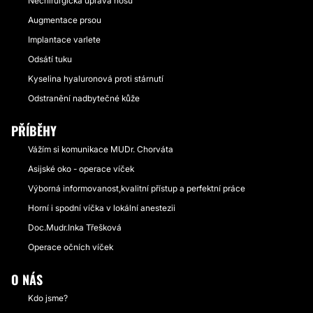
Nechirurgická úprava nosu
Augmentace prsou
Implantace varlete
Odsátí tuku
Kyselina hyaluronová proti stárnutí
Odstranění nadbytečné kůže
PŘÍBĚHY
Vážím si komunikace MUDr. Chorváta
Asijské oko - operace víček
Výborná informovanost,kvalitní přístup a perfektní práce
Horní i spodní víčka v lokální anestezii
Doc.Mudr.Inka Třešková
Operace očních víček
O NÁS
Kdo jsme?