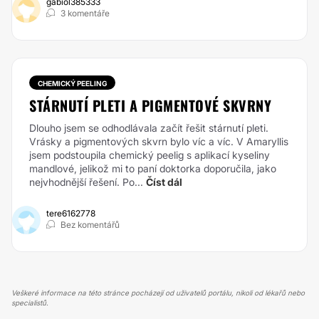
gabiol385333
3 komentáře
CHEMICKÝ PEELING
STÁRNUTÍ PLETI A PIGMENTOVÉ SKVRNY
Dlouho jsem se odhodlávala začít řešit stárnutí pleti.
Vrásky a pigmentových skvrn bylo víc a víc. V Amaryllis
jsem podstoupila chemický peelig s aplikací kyseliny
mandlové, jelikož mi to paní doktorka doporučila, jako
nejvhodnější řešení. Po...
Číst dál
tere6162778
Bez komentářů
Veškeré informace na této stránce pocházejí od uživatelů portálu, nikoli od lékařů nebo
specialistů.