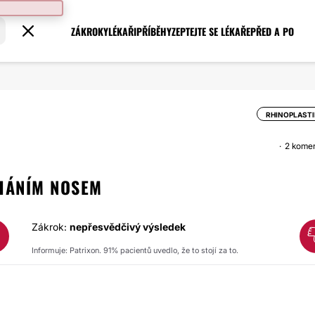
ZÁKROKY
LÉKAŘI
PŘÍBĚHY
ZEPTEJTE SE LÉKAŘE
PŘED A PO
RHINOPLAST
2 kome
HÁNÍM NOSEM
Zákrok:
nepřesvědčivý výsledek
Informuje: Patrixon. 91% pacientů uvedlo, že to stojí za to.