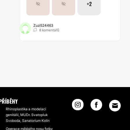
+2
Zuzi524463
8 komentářů
PŘÍBĚHY
Rhinoplastika a modelací
genitálií, MUDr. Svatopluk
Svoboda, Sanatorium Kolín
Operace měkkého nosu fotky