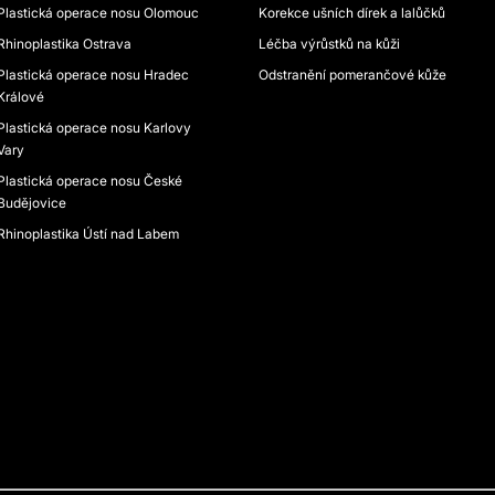
Plastická operace nosu Olomouc
Korekce ušních dírek a lalůčků
Rhinoplastika Ostrava
Léčba výrůstků na kůži
Plastická operace nosu Hradec
Odstranění pomerančové kůže
Králové
Plastická operace nosu Karlovy
Vary
Plastická operace nosu České
Budějovice
Rhinoplastika Ústí nad Labem