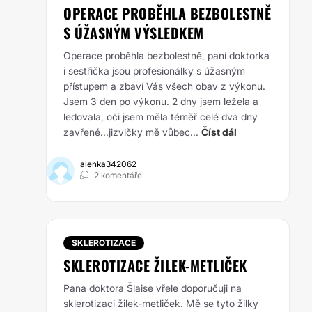
OPERACE PROBĚHLA BEZBOLESTNĚ
S ÚŽASNÝM VÝSLEDKEM
Operace proběhla bezbolestně, paní doktorka
i sestřička jsou profesionálky s úžasným
přístupem a zbaví Vás všech obav z výkonu.
Jsem 3 den po výkonu. 2 dny jsem ležela a
ledovala, oči jsem měla téměř celé dva dny
zavřené...jizvičky mě vůbec...
Číst dál
alenka342062
2 komentáře
SKLEROTIZACE
SKLEROTIZACE ŽILEK-METLIČEK
Pana doktora Šlaise vřele doporučuji na
sklerotizaci žilek-metliček. Mě se tyto žilky