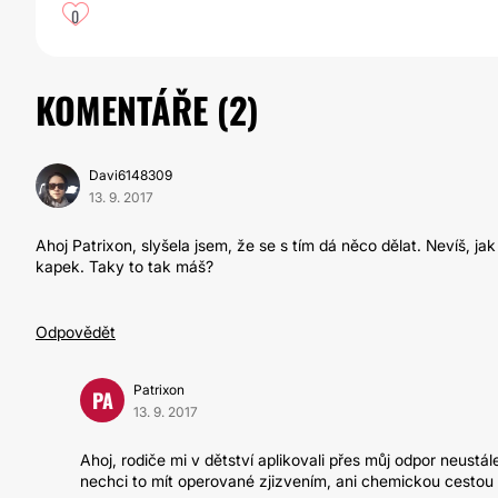
0
KOMENTÁŘE (
2
)
Davi6148309
13. 9. 2017
Ahoj Patrixon, slyšela jsem, že se s tím dá něco dělat. Nevíš, j
kapek. Taky to tak máš?
Odpovědět
Patrixon
PA
13. 9. 2017
Ahoj, rodiče mi v dětství aplikovali přes můj odpor neustá
nechci to mít operované zjizvením, ani chemickou cestou 