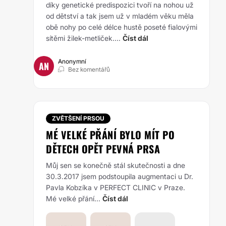
díky genetické predispozici tvoří na nohou už
od dětství a tak jsem už v mladém věku měla
obě nohy po celé délce hustě poseté fialovými
sítěmi žilek-metliček....
Číst dál
Anonymní
AN
Bez komentářů
ZVĚTŠENÍ PRSOU
MÉ VELKÉ PŘÁNÍ BYLO MÍT PO
DĚTECH OPĚT PEVNÁ PRSA
Můj sen se konečně stál skutečnosti a dne
30.3.2017 jsem podstoupila augmentaci u Dr.
Pavla Kobzíka v PERFECT CLINIC v Praze.
Mé velké přání...
Číst dál