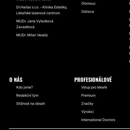
Olomouc
Dr.Harlas s.r.o. - Klinika Estetiky,
Ostrava
Lékařské laserové centrum
MUDr. Jana Vybulková
Zavadilová
MUDr. Milan Veselý
O NÁS
PROFESIONÁLOVÉ
Kdo jsme?
Vstup pro lékaře
Redakční tým
Premium
Stížnost na obsah
Značky
Výrobci
International Doctors