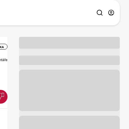
IKA
ntáře