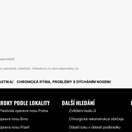
pecialistů.
ci pacienta s lékařem. Estheticon.cz není odpovědný za
ASTIKA
CHRONICKÁ RÝMA, PROBLÉMY S DÝCHÁNÍM NOSEM
KROKY PODLE LOKALITY
DALŠÍ HLEDÁNÍ
Plastická operace nosu Praha
Zvětšení bodu G
úprava nosu Brno
Chirurgická rekonstrukce obličeje
úprava nosu Plzeň
Odsátí tuku v oblasti podbradku