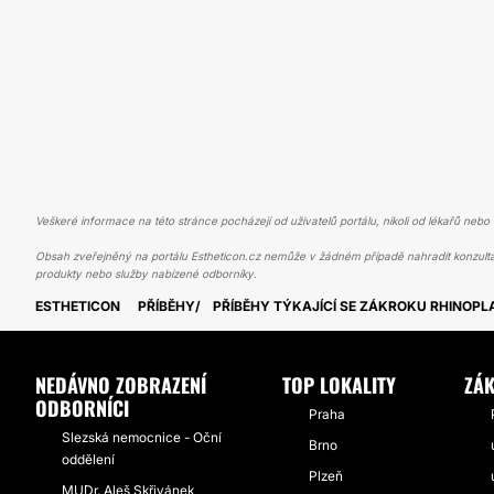
Veškeré informace na této stránce pocházejí od uživatelů portálu, nikoli od lékařů nebo s
Obsah zveřejněný na portálu Estheticon.cz nemůže v žádném případě nahradit konzulta
produkty nebo služby nabízené odborníky.
ESTHETICON
PŘÍBĚHY
PŘÍBĚHY TÝKAJÍCÍ SE ZÁKROKU RHINOPL
NEDÁVNO ZOBRAZENÍ
TOP LOKALITY
ZÁ
ODBORNÍCI
Praha
Slezská nemocnice - Oční
Brno
oddělení
Plzeň
MUDr. Aleš Skřivánek