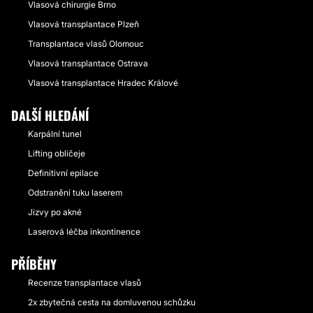
Vlasová chirurgie Brno
Vlasová transplantace Plzeň
Transplantace vlasů Olomouc
Vlasová transplantace Ostrava
Vlasová transplantace Hradec Králové
DALŠÍ HLEDÁNÍ
Karpální tunel
Lifting obličeje
Definitivní epilace
Odstranění tuku laserem
Jizvy po akné
Laserová léčba inkontinence
PŘÍBĚHY
Recenze transplantace vlasů
2x zbytečná cesta na domluvenou schůzku