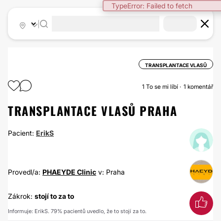
TypeError: Failed to fetch
|
TRANSPLANTACE VLASŮ
1
To se mi líbí
1 komentář
TRANSPLANTACE VLASŮ PRAHA
Pacient:
ErikS
Provedl/a:
PHAEYDE Clinic
v: Praha
Zákrok:
stojí to za to
Informuje: ErikS. 79% pacientů uvedlo, že to stojí za to.