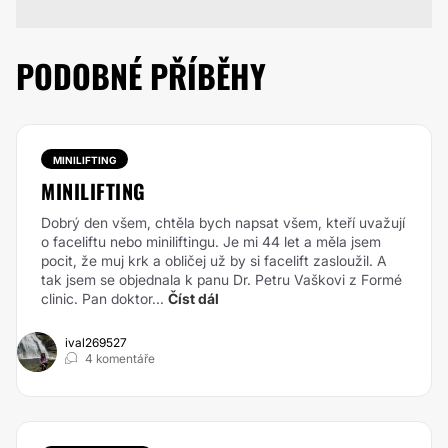
PODOBNÉ PŘÍBĚHY
MINILIFTING
MINILIFTING
Dobrý den všem, chtěla bych napsat všem, kteří uvažují
o faceliftu nebo miniliftingu. Je mi 44 let a měla jsem
pocit, že muj krk a obličej už by si facelift zasloužil. A
tak jsem se objednala k panu Dr. Petru Vaškovi z Formé
clinic. Pan doktor...
Číst dál
ival269527
4 komentáře