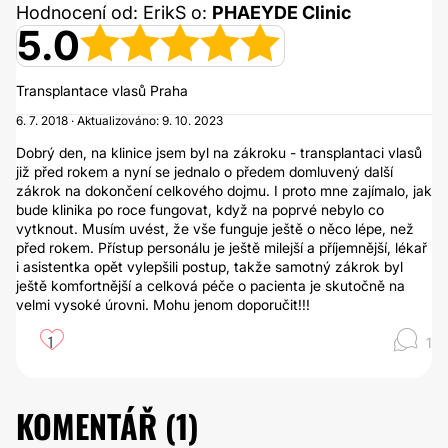
Hodnocení od: ErikS o:
PHAEYDE Clinic
5.0
Transplantace vlasů Praha
6. 7. 2018 · Aktualizováno: 9. 10. 2023
Dobrý den, na klinice jsem byl na zákroku - transplantaci vlasů
již před rokem a nyní se jednalo o předem domluvený další
zákrok na dokončení celkového dojmu. I proto mne zajímalo, jak
bude klinika po roce fungovat, když na poprvé nebylo co
vytknout. Musím uvést, že vše funguje ještě o něco lépe, než
před rokem. Přístup personálu je ještě milejší a příjemnější, lékař
i asistentka opět vylepšili postup, takže samotný zákrok byl
ještě komfortnější a celková péče o pacienta je skutočně na
velmi vysoké úrovni. Mohu jenom doporučit!!!
1
1
KOMENTÁŘ (
1
)