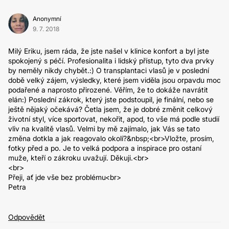
Anonymní
9. 7. 2018
Milý Eriku, jsem ráda, že jste našel v klinice konfort a byl jste
spokojený s péčí. Profesionalita i lidský přístup, tyto dva prvky
by neměly nikdy chybět.:) O transplantaci vlasů je v poslední
době velký zájem, výsledky, které jsem viděla jsou orpavdu moc
podařené a naprosto přirozené. Věřím, že to dokáže navrátit
elán:) Poslední zákrok, který jste podstoupil, je finální, nebo se
ještě nějaký očekává? Četla jsem, že je dobré změnit celkový
životní styl, více sportovat, nekořit, apod, to vše má podle studií
vliv na kvalitě vlasů. Velmi by mě zajímalo, jak Vás se tato
změna dotkla a jak reagovalo okolí?&nbsp;<br>Vložte, prosím,
fotky před a po. Je to velká podpora a inspirace pro ostaní
muže, kteří o zákroku uvažují. Děkuji.<br>
<br>
Přeji, ať jde vše bez problému<br>
Petra
Odpovědět