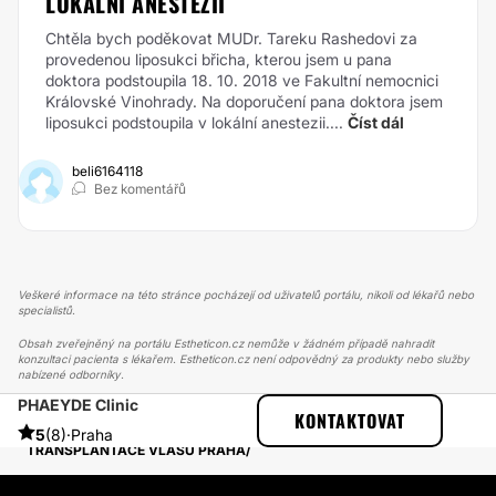
LOKÁLNÍ ANESTEZII
Chtěla bych poděkovat MUDr. Tareku Rashedovi za
provedenou liposukci břicha, kterou jsem u pana
doktora podstoupila 18. 10. 2018 ve Fakultní nemocnici
Královské Vinohrady. Na doporučení pana doktora jsem
liposukci podstoupila v lokální anestezii....
Číst dál
beli6164118
Bez komentářů
Veškeré informace na této stránce pocházejí od uživatelů portálu, nikoli od lékařů nebo
specialistů.
Obsah zveřejněný na portálu Estheticon.cz nemůže v žádném případě nahradit
konzultaci pacienta s lékařem. Estheticon.cz není odpovědný za produkty nebo služby
nabízené odborníky.
PHAEYDE Clinic
ESTHETICON
PŘÍBĚHY
KONTAKTOVAT
PŘÍBĚHY TÝKAJÍCÍ SE ZÁKROKU TRANSPLANTACE VLASŮ
5
(8)
·
Praha
TRANSPLANTACE VLASŮ PRAHA