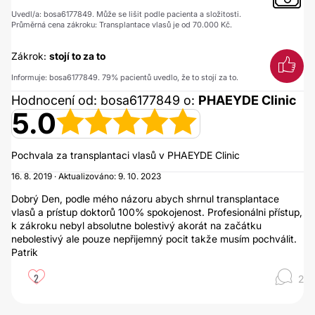
Uvedl/a: bosa6177849. Může se lišit podle pacienta a složitosti.
Průměrná cena zákroku: Transplantace vlasů je od 70.000 Kč.
Zákrok:
stojí to za to
Informuje: bosa6177849. 79% pacientů uvedlo, že to stojí za to.
Hodnocení od: bosa6177849 o:
PHAEYDE Clinic
5.0
Pochvala za transplantaci vlasů v PHAEYDE Clinic
16. 8. 2019 · Aktualizováno: 9. 10. 2023
Dobrý Den, podle mého názoru abych shrnul transplantace
vlasů a prístup doktorů 100% spokojenost. Profesionálni přístup,
k zákroku nebyl absolutne bolestivý akorát na začátku
nebolestivý ale pouze nepřijemný pocit takže musím pochválit.
Patrik
2
2