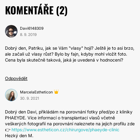
KOMENTÁŘE (
2
)
Davi6148309
8. 9. 2019
Dobrý den, Patriku, jak se Vám "vlasy" hojí? Ještě je to asi brzo,
ale začali už vlasy růst? Bylo by fajn, kdyby mohl vložit foto.
Cena byla skutečně taková, jaká je uvedená v hodnocení?
Odpovědět
MarcelaEstheticon
30. 9. 2021
Dobrý den Davi, přikládám na porovnání fotky před/po z kliniky
PHAEYDE. Více informací o transplantaci vlasů včetně
veškerých fotografií na porovnání naleznete na jejich profilu zde
👉
https://www.estheticon.cz/chirurgove/phaeyde-clinic
Hezký den M.