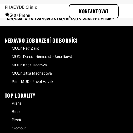
PHAEYDE Clinic
ESTHETICON
PŘÍBĚHY
KONTAKTOVAT
PŘÍBĚHY TÝKAJÍCÍ SE ZÁKROKU TRANSPLANTACE VLASŮ
5
(8)
·
Praha
POCHVALA ZA TRANSPLANTACI VLASŮ V PHAEYDE CLINIC
NEDÁVNO ZOBRAZENÍ ODBORNÍCI
MUDr. Petr Zajíc
MUDr. Dorota Němcová - Seuniková
MUDr. Katja Hadrová
MUDr. Jitka Macháčová
Prim. MUDr. Pavel Havlík
TOP LOKALITY
Praha
Brno
Plzeň
Olomouc