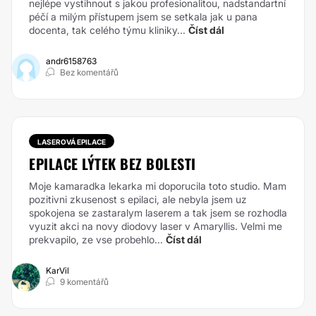
nejlépe vystihnout s jakou profesionalitou, nadstandartní
péčí a milým přístupem jsem se setkala jak u pana
docenta, tak celého týmu kliniky...
Číst dál
andr6158763
Bez komentářů
LASEROVÁ EPILACE
EPILACE LÝTEK BEZ BOLESTI
Moje kamaradka lekarka mi doporucila toto studio. Mam
pozitivni zkusenost s epilaci, ale nebyla jsem uz
spokojena se zastaralym laserem a tak jsem se rozhodla
vyuzit akci na novy diodovy laser v Amaryllis. Velmi me
prekvapilo, ze vse probehlo...
Číst dál
KarVil
9 komentářů