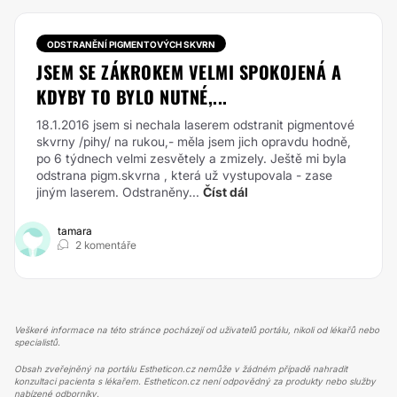
ODSTRANĚNÍ PIGMENTOVÝCH SKVRN
JSEM SE ZÁKROKEM VELMI SPOKOJENÁ A
KDYBY TO BYLO NUTNÉ,...
18.1.2016 jsem si nechala laserem odstranit pigmentové
skvrny /pihy/ na rukou,- měla jsem jich opravdu hodně,
po 6 týdnech velmi zesvětely a zmizely. Ještě mi byla
odstrana pigm.skvrna , která už vystupovala - zase
jiným laserem. Odstraněny...
Číst dál
tamara
2 komentáře
Veškeré informace na této stránce pocházejí od uživatelů portálu, nikoli od lékařů nebo
specialistů.
Obsah zveřejněný na portálu Estheticon.cz nemůže v žádném případě nahradit
konzultaci pacienta s lékařem. Estheticon.cz není odpovědný za produkty nebo služby
nabízené odborníky.