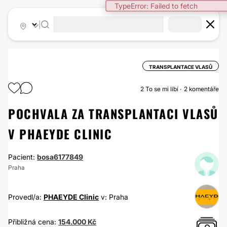
TypeError: Failed to fetch
|
TRANSPLANTACE VLASŮ
2
To se mi líbí
2 komentáře
POCHVALA ZA TRANSPLANTACI VLASŮ
V PHAEYDE CLINIC
Pacient:
bosa6177849
Praha
Provedl/a:
PHAEYDE Clinic
v: Praha
Přibližná cena:
154.000 Kč