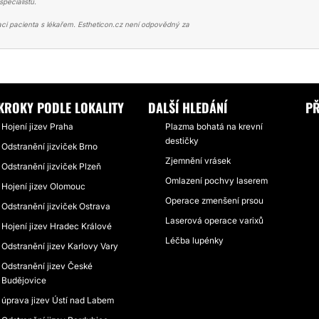
pecialistů.
ci pacienta s lékařem. Estheticon.cz není odpovědný za
JIZEV
ÚŽASNÁ CHARISMATICKÁ LÉKAŘKA MUDR. ŠILHÁNKOVÁ
KROKY PODLE LOKALITY
DALŠÍ HLEDÁNÍ
PŘ
Hojení jizev Praha
Plazma bohatá na krevní
destičky
Odstranění jizviček Brno
Zjemnění vrásek
Odstranění jizviček Plzeň
Omlazení pochvy laserem
Hojení jizev Olomouc
Operace zmenšení prsou
Odstranění jizviček Ostrava
Laserová operace varixů
Hojení jizev Hradec Králové
Léčba lupénky
Odstranění jizev Karlovy Vary
Odstranění jizev České
Budějovice
úprava jizev Ústí nad Labem