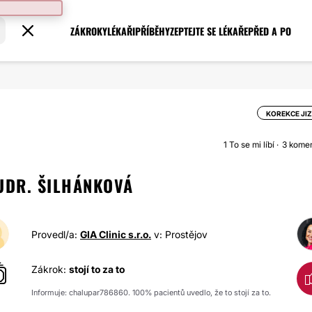
ZÁKROKY
LÉKAŘI
PŘÍBĚHY
ZEPTEJTE SE LÉKAŘE
PŘED A PO
KOREKCE JI
1
To se mi líbí
3 kome
UDR. ŠILHÁNKOVÁ
Provedl/a:
GIA Clinic s.r.o.
v: Prostějov
Zákrok:
stojí to za to
Informuje: chalupar786860. 100% pacientů uvedlo, že to stojí za to.