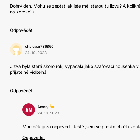
Dobrý den. Mohu se zeptat jak jste měl starou tu jizvu? A koli
na korekci:)
Odpovědět
chalupar786860
24. 10. 2023
Jizva byla stará skoro rok, vypadala jako svařovací housenka v d
přijatelně viditelná.
Odpovědět
Amary
AM
24. 10. 2023
Moc děkuji za odpověď. Ještě jsem se prosím chtěla zeptat
Odpovědět