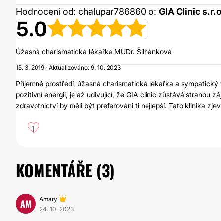
Hodnocení od: chalupar786860 o:
GIA Clinic s.r.o
5.0
Úžasná charismatická lékařka MUDr. Šilhánková
15. 3. 2019 · Aktualizováno: 9. 10. 2023
Příjemné prostředí, úžasná charismatická lékařka a sympatický
pozitivní energii, je až udivující, že GIA clinic zůstává stranou z
zdravotnictví by měli být preferováni ti nejlepší. Tato klinika z
1
KOMENTÁŘE (
3
)
Amary
AM
24. 10. 2023