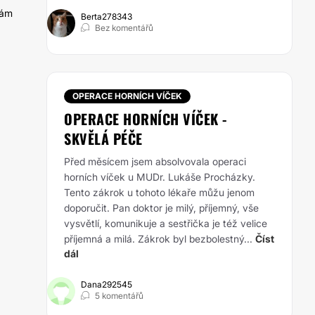
tám
Berta278343
Bez komentářů
OPERACE HORNÍCH VÍČEK
OPERACE HORNÍCH VÍČEK -
SKVĚLÁ PÉČE
Před měsícem jsem absolvovala operaci
horních víček u MUDr. Lukáše Procházky.
Tento zákrok u tohoto lékaře můžu jenom
doporučit. Pan doktor je milý, příjemný, vše
vysvětlí, komunikuje a sestřička je též velice
příjemná a milá. Zákrok byl bezbolestný...
Číst
dál
Dana292545
5 komentářů