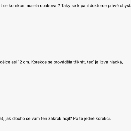
krát se korekce musela opakovat? Taky se k paní doktorce právě chys
élce asi 12 cm. Korekce se prováděla třikrát, teď je jizva hladká,
, jak dlouho se vám ten zákrok hojil? Po té jedné korekci.