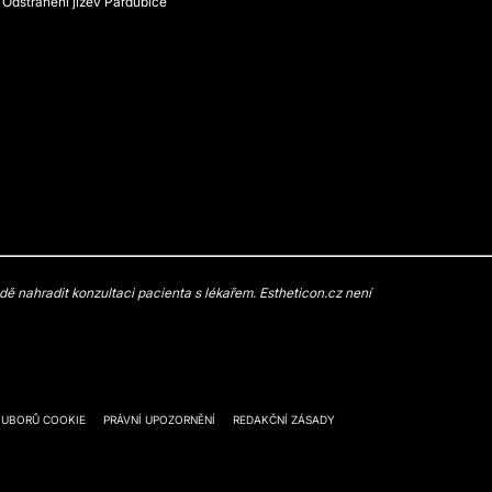
Odstranění jizev Pardubice
 nahradit konzultaci pacienta s lékařem. Estheticon.cz není
OUBORŮ COOKIE
PRÁVNÍ UPOZORNĚNÍ
REDAKČNÍ ZÁSADY