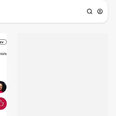
ZEV
ntáře