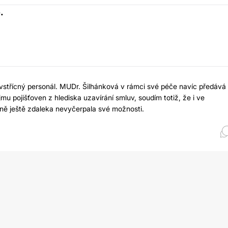
.
 vstřícný personál. MUDr. Šilhánková v rámci své péče navíc předává
ájmu pojišťoven z hlediska uzavírání smluv, soudím totiž, že i ve
jevně ještě zdaleka nevyčerpala své možnosti.