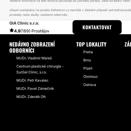
Veškeré informace na této stránce pocházejí od uživatelů portálu, nikoli od lékařů nebo s
Obsah zveřejněný na portálu Estheticon.cz nemůže v žádném případě nahradit konzulta
produkty nebo služby nabízené odborníky.
GIA Clinic s.r.o.
ESTHETICON
PŘÍBĚHY
PŘÍBĚHY TÝKAJÍCÍ SE ZÁKROKU KOREKCE 
KONTAKTOVAT
4.9
(189)
·
Prostějov
NEDÁVNO ZOBRAZENÍ
TOP LOKALITY
ZÁ
ODBORNÍCI
Praha
MUDr. Vladimír Mareš
Brno
Centrum plastické chirurgie -
Plzeň
SurGal Clinic, s.r.o.
Olomouc
MUDr. Petr Kavalec
Ostrava
MUDr. Pavel Zámečník
MUDr. Zdeněk Ott