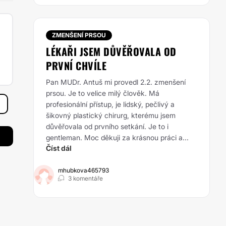
ZMENŠENÍ PRSOU
LÉKAŘI JSEM DŮVĚŘOVALA OD
PRVNÍ CHVÍLE
Pan MUDr. Antuš mi provedl 2.2. zmenšení
prsou. Je to velice milý člověk. Má
profesionální přístup, je lidský, pečlivý a
šikovný plastický chirurg, kterému jsem
důvěřovala od prvního setkání. Je to i
gentleman. Moc děkuji za krásnou práci a...
Číst dál
mhubkova465793
3 komentáře