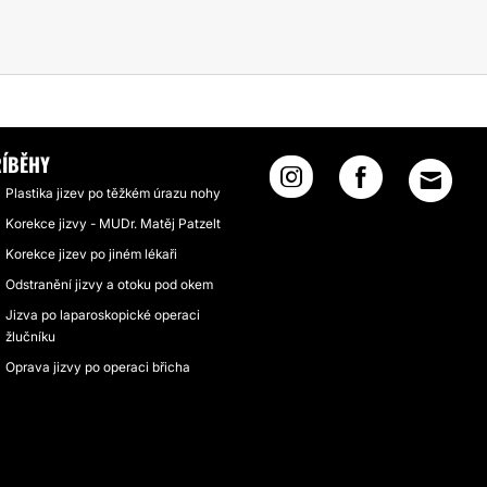
ÍBĚHY
Plastika jizev po těžkém úrazu nohy
Korekce jizvy - MUDr. Matěj Patzelt
Korekce jizev po jiném lékaři
Odstranění jizvy a otoku pod okem
Jizva po laparoskopické operaci
žlučníku
Oprava jizvy po operaci břicha