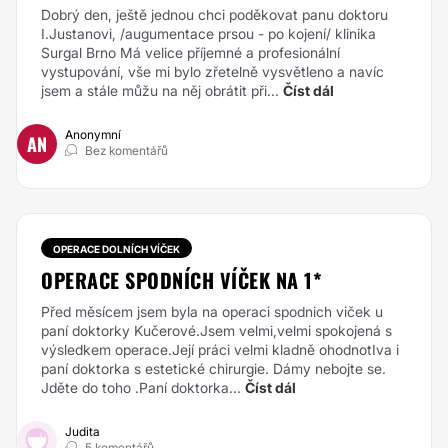
Dobrý den, ještě jednou chci poděkovat panu doktoru
I.Justanovi, /augumentace prsou - po kojení/ klinika
Surgal Brno Má velice příjemné a profesionální
vystupování, vše mi bylo zřetelně vysvětleno a navíc
jsem a stále můžu na něj obrátit při...
Číst dál
Anonymní
AN
Bez komentářů
OPERACE DOLNÍCH VÍČEK
OPERACE SPODNÍCH VÍČEK NA 1*
Před měsícem jsem byla na operaci spodnich viček u
paní doktorky Kučerové.Jsem velmi,velmi spokojená s
výsledkem operace.Její práci velmi kladně ohodnotIva i
paní doktorka s estetické chirurgie. Dámy nebojte se.
Jděte do toho .Paní doktorka...
Číst dál
Judita
5 komentářů