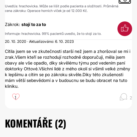
Uvedl/a: hrachovicka. Může se lišit podle pacienta a složitosti. Průměrná
cena zákroku: Operace horních víček je od 12.000 Kč.
Zákrok:
stojí to za to
Informuje: hrachovicka. 99% pacientů uvedlo, že to stojí za to.
20. 10. 2020 · Aktualizováno: 6. 10. 2023
Cítila jsem se ve zkutečnosti starší než jsem a zhoršoval se mi i
zrak.Všem kteří se rozhodují rozhodně doporučuji, měla jsem
obavy ale vše opadlo, díky skvělému týmu pod vedením paní
doktorky Ottové.Všichni lidé z mého okolí si všimli velké změny
k lepšímu a cítím se po zákroku skvěle.Diky této zkušenosti
mám větší sebevědomí a v budoucnu se budu obracet na tuto
kliniku.
1
2
KOMENTÁŘE (
2
)