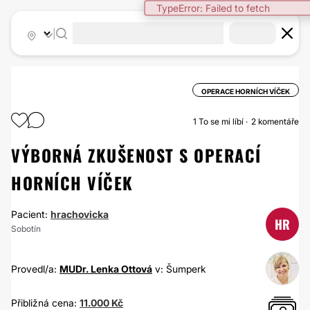
TypeError: Failed to fetch
|
OPERACE HORNÍCH VÍČEK
1
To se mi líbí
2 komentáře
VÝBORNÁ ZKUŠENOST S OPERACÍ
HORNÍCH VÍČEK
Pacient:
hrachovicka
HR
Sobotín
Provedl/a:
MUDr. Lenka Ottová
v: Šumperk
Přibližná cena:
11.000 Kč