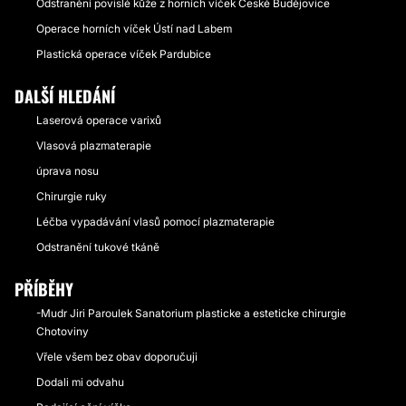
Odstranění povislé kůže z horních víček České Budějovice
Operace horních víček Ústí nad Labem
Plastická operace víček Pardubice
DALŠÍ HLEDÁNÍ
Laserová operace varixů
Vlasová plazmaterapie
úprava nosu
Chirurgie ruky
Léčba vypadávání vlasů pomocí plazmaterapie
Odstranění tukové tkáně
PŘÍBĚHY
-Mudr Jiri Paroulek Sanatorium plasticke a esteticke chirurgie
Chotoviny
Vřele všem bez obav doporučuji
Dodali mi odvahu