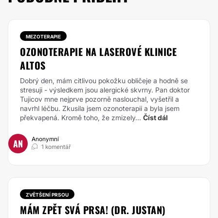
MEZOTERAPIE
OZONOTERAPIE NA LASEROVÉ KLINICE
ALTOS
Dobrý den, mám citlivou pokožku obličeje a hodně se
stresuji - výsledkem jsou alergické skvrny. Pan doktor
Tujicov mne nejprve pozorně naslouchal, vyšetřil a
navrhl léčbu. Zkusila jsem ozonoterapii a byla jsem
překvapená. Kromě toho, že zmizely...
Číst dál
Anonymní
AN
1 komentář
ZVĚTŠENÍ PRSOU
MÁM ZPĚT SVÁ PRSA! (DR. JUSTAN)