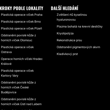
KROKY PODLE LOKALITY
DALŠÍ HLEDÁNÍ
Plastická operace víček Praha
Zvětšení rtů kyselinou
hyaluronovou
Plastická operace víček Brno
Plazma bohatá na krevní destičky
Plastická operace víček Plzeň
Kryolipolýza
Odstranění povislé kůže z
horních víček Olomouc
Rekonstrukce prsu
Plastická operace víček
Odstranění pigmentových skvrn
Ostrava
Kladívkový prst
Operace horních víček Hradec
Králové
Plastická operace víček
Karlovy Vary
Odstranění povislé kůže z
horních víček České
Budějovice
Odstranění povislé kůže z
horních víček Ústí nad Labem