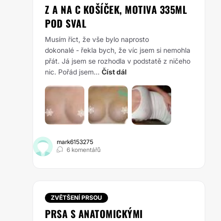
Z A NA C KOŠÍČEK, MOTIVA 335ML
POD SVAL
Musím říct, že vše bylo naprosto
dokonalé - řekla bych, že víc jsem si nemohla
přát. Já jsem se rozhodla v podstatě z ničeho
nic. Pořád jsem...
Číst dál
mark6153275
6 komentářů
ZVĚTŠENÍ PRSOU
PRSA S ANATOMICKÝMI