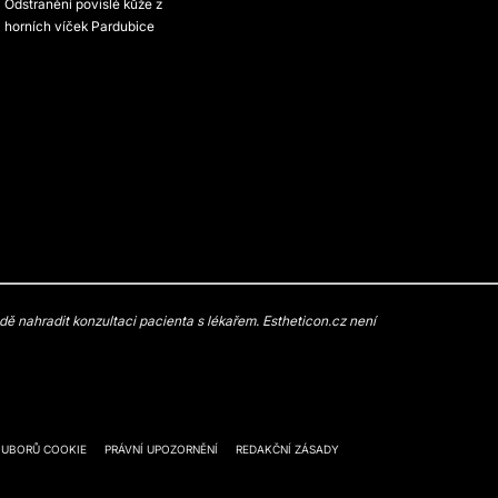
Odstranění povislé kůže z
horních víček Pardubice
 nahradit konzultaci pacienta s lékařem. Estheticon.cz není
OUBORŮ COOKIE
PRÁVNÍ UPOZORNĚNÍ
REDAKČNÍ ZÁSADY