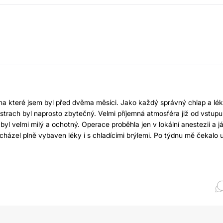
 na které jsem byl před dvěma měsíci. Jako každý správný chlap a lék
strach byl naprosto zbytečný. Velmi příjemná atmosféra již od vstupu
yl velmi milý a ochotný. Operace proběhla jen v lokální anestezii a já
házel plně vybaven léky i s chladícími brýlemi. Po týdnu mě čekalo 