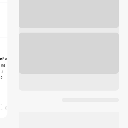
ař v
 na
 si
už
0