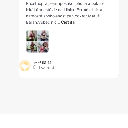
Podstoupila jsem liposukci břicha a boku v
lokální anestézie na klinice Formé clinik a
naprostá spokojenost pan doktor Matúš
Baran.Vubec nic...
Číst dál
kras6161114
1 komentář