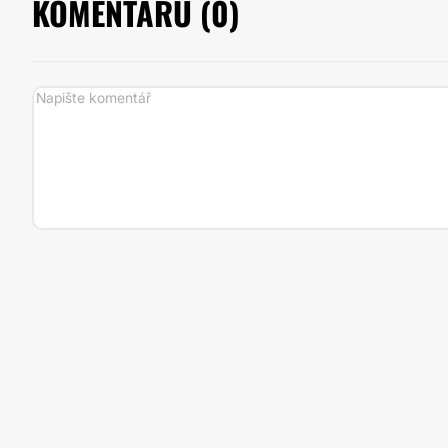
KOMENTÁŘŮ (
0
)