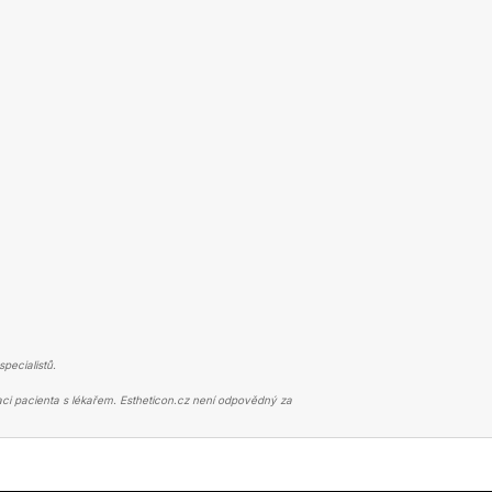
pecialistů.
ci pacienta s lékařem. Estheticon.cz není odpovědný za
 HORNÍCH VÍČEK
PŘÍJEMNÝ, ALE PROFESIONÁLNÍ PERSONÁL