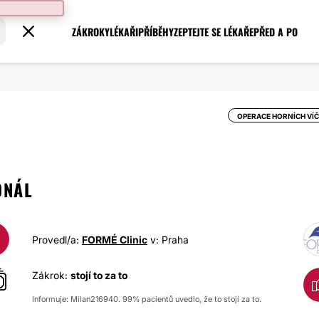
ZÁKROKY
LÉKAŘI
PŘÍBĚHY
ZEPTEJTE SE LÉKAŘE
PŘED A PO
OPERACE HORNÍCH VÍ
ONÁL
Provedl/a:
FORMÉ Clinic
v: Praha
Zákrok:
stojí to za to
Informuje: Milan216940. 99% pacientů uvedlo, že to stojí za to.