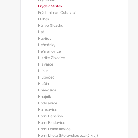
Frýdek-Místek
Frýdlant nad Ostravicí
Fulnek
Háj ve Slezsku
Hať
Havířov
Heřmánky
Heřmanovice
Hladké Životice
Hlavnice
Hlinka
Hlubočec
Hlučín
Hněvošice
Hnojník
Hodslavice
Holasovice
Horní Benešov
Horní Bludovice
Horní Domaslavice
Horní Lhota (Moravskoslezský kraj)