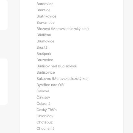
Bordovice
Brantice
Bratříkovice
Bravantice
Březová (Moravskoslezský kraj)
Břidličná
Brumovice
Bruntál
Brušperk
Bruzovice
Budišov nad Budišovkou
Budišovice
Bukovec (Moravskoslezský kraj)
Bystřice nad Olší
Čaková
Čavisov
Čeladná
Český Těšín
Chlebičov
Chotěbuz
Chuchelná