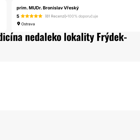
prim. MUDr. Bronislav Vřeský
5
·
(61 Recenzí)
100% doporučuje
Ostrava
dicína nedaleko lokality Frýdek-