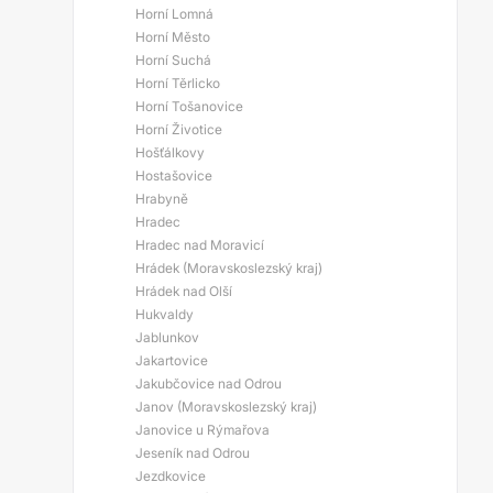
Horní Lomná
Horní Město
Horní Suchá
Horní Těrlicko
Horní Tošanovice
Horní Životice
Hošťálkovy
Hostašovice
Hrabyně
Hradec
Hradec nad Moravicí
Hrádek (Moravskoslezský kraj)
Hrádek nad Olší
Hukvaldy
Jablunkov
Jakartovice
Jakubčovice nad Odrou
Janov (Moravskoslezský kraj)
Janovice u Rýmařova
Jeseník nad Odrou
Jezdkovice