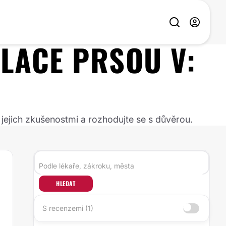
LACE PRSOU
V:
 jejich zkušenostmi a rozhodujte se s důvěrou.
HLEDAT
S recenzemi (1)