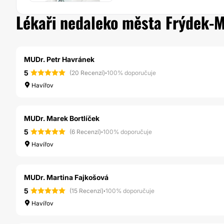
Lékaři nedaleko města Frýdek-M
MUDr. Petr Havránek
5
·
(20 Recenzí)
100% doporučuje
Havířov
MUDr. Marek Bortlíček
5
·
(6 Recenzí)
100% doporučuje
Havířov
MUDr. Martina Fajkošová
5
·
(15 Recenzí)
100% doporučuje
Havířov