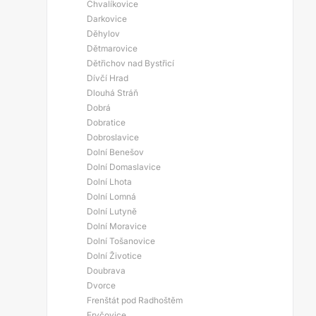
Chvalíkovice
Darkovice
Děhylov
Dětmarovice
Dětřichov nad Bystřicí
Dívčí Hrad
Dlouhá Stráň
Dobrá
Dobratice
Dobroslavice
Dolní Benešov
Dolní Domaslavice
Dolní Lhota
Dolní Lomná
Dolní Lutyně
Dolní Moravice
Dolní Tošanovice
Dolní Životice
Doubrava
Dvorce
Frenštát pod Radhoštěm
Fryčovice