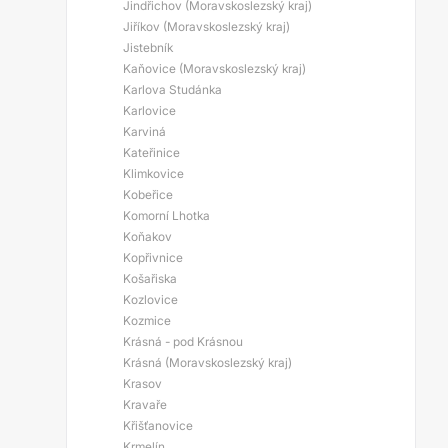
Jindřichov (Moravskoslezský kraj)
Jiříkov (Moravskoslezský kraj)
Jistebník
Kaňovice (Moravskoslezský kraj)
Karlova Studánka
Karlovice
Karviná
Kateřinice
Klimkovice
Kobeřice
Komorní Lhotka
Koňakov
Kopřivnice
Košařiska
Kozlovice
Kozmice
Krásná - pod Krásnou
Krásná (Moravskoslezský kraj)
Krasov
Kravaře
Křišťanovice
Krmelín