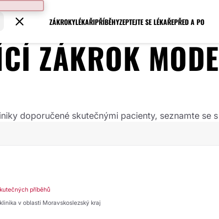
ZÁKROKY
LÉKAŘI
PŘÍBĚHY
ZEPTEJTE SE LÉKAŘE
PŘED A PO
JÍCÍ ZÁKROK
MODE
 kliniky doporučené skutečnými pacienty, seznamte se s
kutečných příběhů
 klinika v oblasti Moravskoslezský kraj