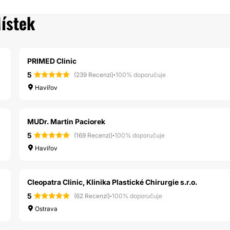
ístek
PRIMED Clinic
5
·
(239 Recenzí)
100% doporučuje
Havířov
MUDr. Martin Paciorek
5
·
(169 Recenzí)
100% doporučuje
Havířov
Cleopatra Clinic, Klinika Plastické Chirurgie s.r.o.
5
·
(62 Recenzí)
100% doporučuje
Ostrava