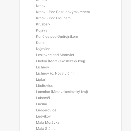
Krnov
Krnov - Pod Bezručovým vrchem
Krnov - Pod Cvilínem
Kružberk
Kujavy
Kunčice pod Ondřejníkem
Kunín
Kyjovice
Leskovec nad Moravicí
Lhotka (Moravskoslezský kraj)
Lichnov
Lichnov (o. Nový Jičín)
Liptaň
Litultovice
Lomnice (Moravskoslezský kraj)
Luboměř
Lučina
Ludgeřovice
Ludvíkov
Malá Morávka
Malá Štáhle