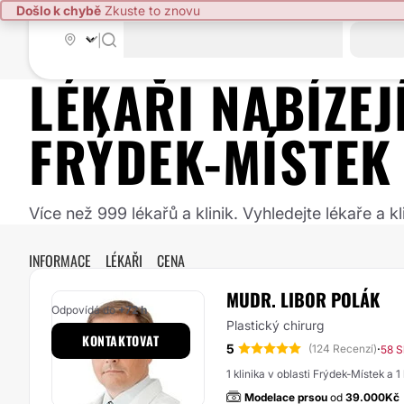
Došlo k chybě
Zkuste to znovu
|
LÉKAŘI NABÍZE
FRÝDEK-MÍSTEK
Více než 999 lékařů a klinik. Vyhledejte lékaře a
INFORMACE
LÉKAŘI
CENA
MUDR. LIBOR POLÁK
Odpovídá do
+72 h
Plastický chirurg
KONTAKTOVAT
5
·
(124 Recenzí)
58 S
1 klinika v oblasti Frýdek-Místek a 1
Modelace prsou
od
39.000Kč