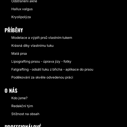
Odstranění akné
Hallux valgus
Kryolipolýza
PŘÍBĚHY
Modelace a výplň prsů vlastním tukem
Krásná díky vlastnímu tuku
Malá prsa
Lipografting prsou - úprava jizy - fotky
Fatgrafting - odsátí tuku z břicha - aplikace do prsou
Poděkování za skvěle odvedenou práci
O NÁS
Kdo jsme?
Redakční tým
Stížnost na obsah