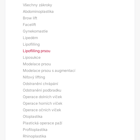
Všechny zákroky
Abdominoplastika
Brow lift
Facelift
Gynekomastie
Lipedém
Lipofilling
Lipofilling prsou
Liposukce
Modelace prsou
Modelace prsou s augmentací
Niťový lifting
Odstranění chrápání
Odstranění podbradku
Operace dolních víček
Operace horních víček
Operace očních víček
Otoplastika
Plastická operace paží
Profiloplastika
Rhinoplastika