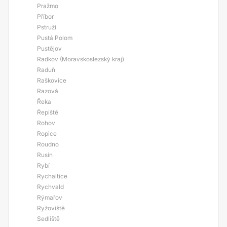
Pražmo
Příbor
Pstruží
Pustá Polom
Pustějov
Radkov (Moravskoslezský kraj)
Raduň
Raškovice
Razová
Řeka
Řepiště
Rohov
Ropice
Roudno
Rusín
Rybí
Rychaltice
Rychvald
Rýmařov
Ryžoviště
Sedliště