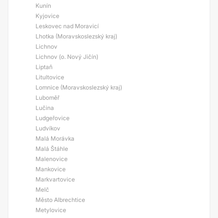
Kunín
Kyjovice
Leskovec nad Moravicí
Lhotka (Moravskoslezský kraj)
Lichnov
Lichnov (o. Nový Jičín)
Liptaň
Litultovice
Lomnice (Moravskoslezský kraj)
Luboměř
Lučina
Ludgeřovice
Ludvíkov
Malá Morávka
Malá Štáhle
Malenovice
Mankovice
Markvartovice
Melč
Město Albrechtice
Metylovice