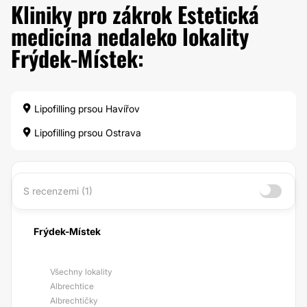
Kliniky pro zákrok Estetická
medicína nedaleko lokality
Frýdek-Místek:
Lipofilling prsou Havířov
Lipofilling prsou Ostrava
S recenzemi (1)
Frýdek-Místek
Všechny lokality
Albrechtice
Albrechtičky