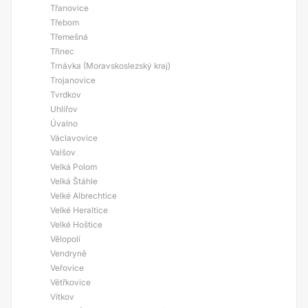
Třanovice
Třebom
Třemešná
Třinec
Trnávka (Moravskoslezský kraj)
Trojanovice
Tvrdkov
Uhlířov
Úvalno
Václavovice
Valšov
Velká Polom
Velká Štáhle
Velké Albrechtice
Velké Heraltice
Velké Hoštice
Vělopolí
Vendryně
Veřovice
Větřkovice
Vítkov