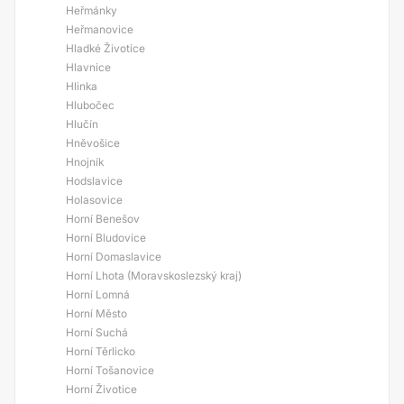
Heřmánky
Heřmanovice
Hladké Životice
Hlavnice
Hlinka
Hlubočec
Hlučín
Hněvošice
Hnojník
Hodslavice
Holasovice
Horní Benešov
Horní Bludovice
Horní Domaslavice
Horní Lhota (Moravskoslezský kraj)
Horní Lomná
Horní Město
Horní Suchá
Horní Těrlicko
Horní Tošanovice
Horní Životice