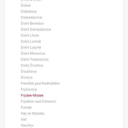
Dobrá
Dobratice
Dobroslavice
Dolní Benešov
Dolní Domaslavice
Dolní Lhota
Dolní Lomná
Dolní Lutyně
Dolní Moravice
Dolní Tošanovice
Dolní Životice
Doubrava
Dvorce
Frenštát pod Radhoštěm
Fryčovice
Frýdek-Místek
Frýdlant nad Ostravicí
Fulnek
Háj ve Slezsku
Hať
Havířov