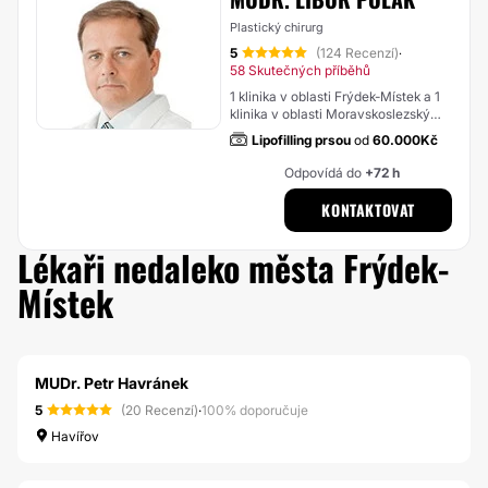
Plastický chirurg
5
(124 Recenzí)
·
58 Skutečných příběhů
1 klinika v oblasti Frýdek-Místek a 1
klinika v oblasti Moravskoslezský
kraj
Lipofilling prsou
od
60.000Kč
Odpovídá do
+72 h
KONTAKTOVAT
Lékaři nedaleko města Frýdek-
Místek
MUDr. Petr Havránek
5
(20 Recenzí)
·
100% doporučuje
Havířov