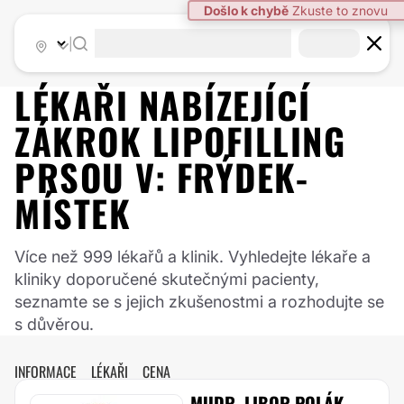
Došlo k chybě
Zkuste to znovu
|
LÉKAŘI NABÍZEJÍCÍ
ZÁKROK
LIPOFILLING
PRSOU
V:
FRÝDEK-
MÍSTEK
Více než 999 lékařů a klinik. Vyhledejte lékaře a
kliniky doporučené skutečnými pacienty,
seznamte se s jejich zkušenostmi a rozhodujte se
s důvěrou.
INFORMACE
LÉKAŘI
CENA
MUDR. LIBOR POLÁK