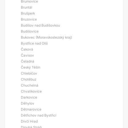
Brumovice
Bruntál
Brušperk
Bruzovice
Budišov nad Budišovkou
Budišovice
Bukovec (Moravskoslezský kraj)
Bystřice nad Olší
Čaková
Čavisov
Čeladná
Český Těšín
Chlebičov
Chotěbuz
Chuchelná
Chvalíkovice
Darkovice
Děhylov
Dětmarovice
Dětřichov nad Bystřicí
Dívčí Hrad
Dlouhá Stráň