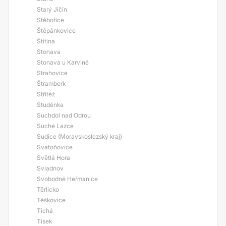
Starý Jičín
Stěbořice
Štěpánkovice
Štítina
Stonava
Stonava u Karviné
Strahovice
Štramberk
Střítěž
Studénka
Suchdol nad Odrou
Suché Lazce
Sudice (Moravskoslezský kraj)
Svatoňovice
Světlá Hora
Sviadnov
Svobodné Heřmanice
Těrlicko
Těškovice
Tichá
Tísek