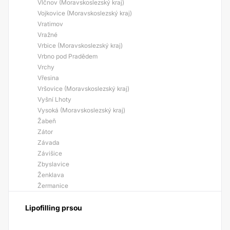
Vlčnov (Moravskoslezský kraj)
Vojkovice (Moravskoslezský kraj)
Vratimov
Vražné
Vrbice (Moravskoslezský kraj)
Vrbno pod Pradědem
Vrchy
Vřesina
Vršovice (Moravskoslezský kraj)
Vyšní Lhoty
Vysoká (Moravskoslezský kraj)
Žabeň
Zátor
Závada
Závišice
Zbyslavice
Ženklava
Žermanice
Lipofilling prsou