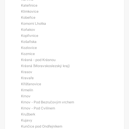
Kateřinice
Klimkovice
Kobeřice
Komorní Lhotka
Koňakov
Kopřivnice
Košařiska
Kozlovice
Kozmice
Krásná - pod Krásnou
Krásná (Moravskoslezský kraj)
Krasov
Kravaře
Křišťanovice
Krmelín
Krnov
Krnov - Pod Bezručovým vrchem
Krnov - Pod Cvilínem
Kružberk
Kujavy
Kunčice pod Ondřejníkem