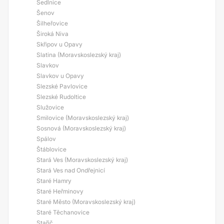
Sedlnice
Šenov
Šilheřovice
Široká Niva
Skřipov u Opavy
Slatina (Moravskoslezský kraj)
Slavkov
Slavkov u Opavy
Slezské Pavlovice
Slezské Rudoltice
Služovice
Smilovice (Moravskoslezský kraj)
Sosnová (Moravskoslezský kraj)
Spálov
Štáblovice
Stará Ves (Moravskoslezský kraj)
Stará Ves nad Ondřejnicí
Staré Hamry
Staré Heřminovy
Staré Město (Moravskoslezský kraj)
Staré Těchanovice
Stařič