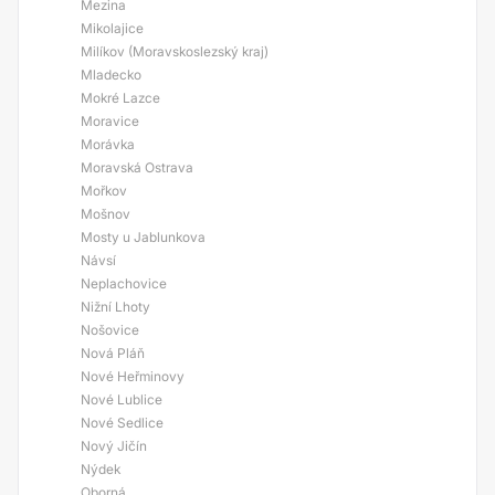
Mezina
Mikolajice
Milíkov (Moravskoslezský kraj)
Mladecko
Mokré Lazce
Moravice
Morávka
Moravská Ostrava
Mořkov
Mošnov
Mosty u Jablunkova
Návsí
Neplachovice
Nižní Lhoty
Nošovice
Nová Pláň
Nové Heřminovy
Nové Lublice
Nové Sedlice
Nový Jičín
Nýdek
Oborná