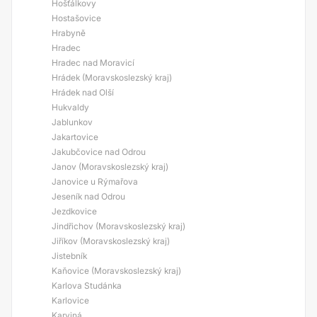
Hošťálkovy
Hostašovice
Hrabyně
Hradec
Hradec nad Moravicí
Hrádek (Moravskoslezský kraj)
Hrádek nad Olší
Hukvaldy
Jablunkov
Jakartovice
Jakubčovice nad Odrou
Janov (Moravskoslezský kraj)
Janovice u Rýmařova
Jeseník nad Odrou
Jezdkovice
Jindřichov (Moravskoslezský kraj)
Jiříkov (Moravskoslezský kraj)
Jistebník
Kaňovice (Moravskoslezský kraj)
Karlova Studánka
Karlovice
Karviná