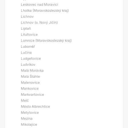
Leskovec nad Moravicí
Lhotka (Moravskoslezský kraj)
Lichnov
Lichnov (o. Nový Jičín)
Liptaň
Litultovice
Lomnice (Moravskoslezský kraj)
Luboměř
Lučina
Ludgeřovice
Ludvíkov
Malá Morávka
Malá Štáhle
Malenovice
Mankovice
Markvartovice
Melč
Město Albrechtice
Metylovice
Mezina
Mikolajice