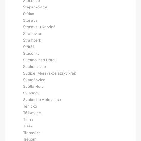
Stěbořice
Štěpánkovice
Štítina
Stonava
Stonava u Karviné
Strahovice
Štramberk
Střítěž
Studénka
Suchdol nad Odrou
Suché Lazce
Sudice (Moravskoslezský kraj)
Svatoňovice
Světlá Hora
Sviadnov
Svobodné Heřmanice
Těrlicko
Těškovice
Tichá
Tísek
Třanovice
Třebom