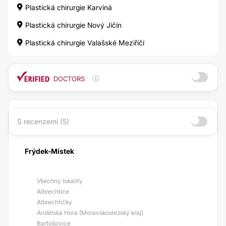
Plastická chirurgie Karviná
Plastická chirurgie Nový Jičín
Plastická chirurgie Valašské Meziříčí
DOCTORS
S recenzemi (5)
Frýdek-Místek
Všechny lokality
Albrechtice
Albrechtičky
Andělská Hora (Moravskoslezský kraj)
Bartošovice