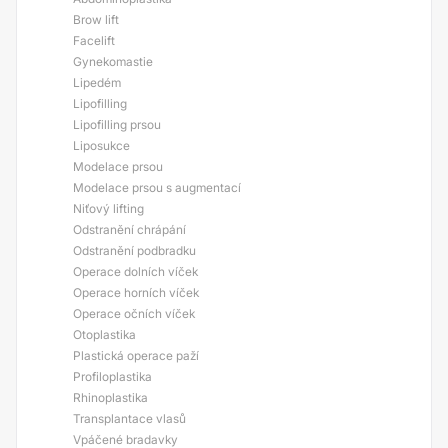
Brow lift
Facelift
Gynekomastie
Lipedém
Lipofilling
Lipofilling prsou
Liposukce
Modelace prsou
Modelace prsou s augmentací
Niťový lifting
Odstranění chrápání
Odstranění podbradku
Operace dolních víček
Operace horních víček
Operace očních víček
Otoplastika
Plastická operace paží
Profiloplastika
Rhinoplastika
Transplantace vlasů
Vpáčené bradavky