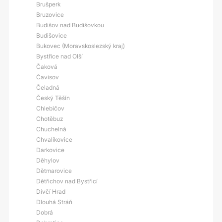
Brušperk
Bruzovice
Budišov nad Budišovkou
Budišovice
Bukovec (Moravskoslezský kraj)
Bystřice nad Olší
Čaková
Čavisov
Čeladná
Český Těšín
Chlebičov
Chotěbuz
Chuchelná
Chvalíkovice
Darkovice
Děhylov
Dětmarovice
Dětřichov nad Bystřicí
Dívčí Hrad
Dlouhá Stráň
Dobrá