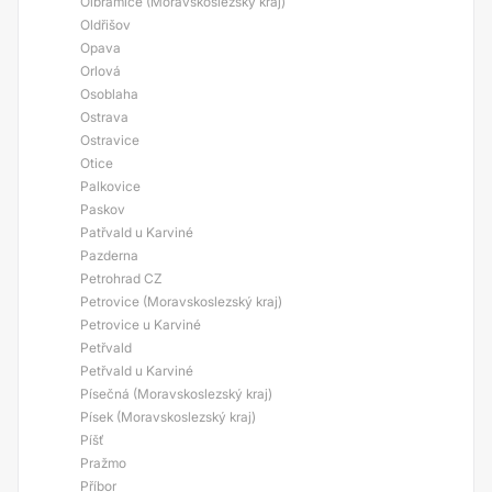
Olbramice (Moravskoslezský kraj)
Oldřišov
Opava
Orlová
Osoblaha
Ostrava
Ostravice
Otice
Palkovice
Paskov
Patřvald u Karviné
Pazderna
Petrohrad CZ
Petrovice (Moravskoslezský kraj)
Petrovice u Karviné
Petřvald
Petřvald u Karviné
Písečná (Moravskoslezský kraj)
Písek (Moravskoslezský kraj)
Píšť
Pražmo
Příbor