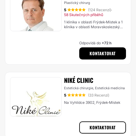
Plastický chirurg
5
(124 Recenzí)
·
58 Skutečných příběhů
1 klinika v oblasti Frýdek-Místek a 1
klinika v oblasti Moravskoslezský
kraj
Odpovídá do
+72 h
KONTAKTOVAT
NIKÉ CLINIC
Estetická chirurgie, Estetická medicína
5
(33 Recenzí)
Na Vyhlídce 3902, Frýdek-Místek
KONTAKTOVAT