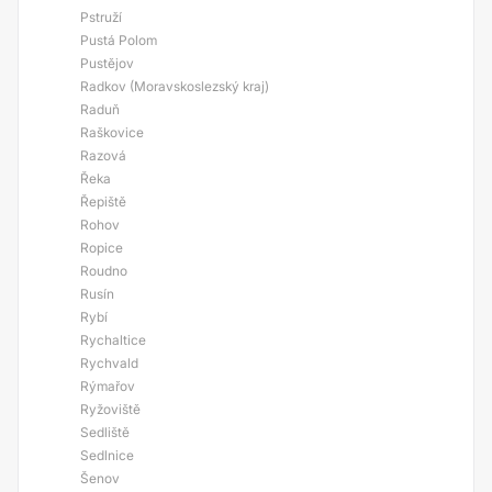
Pstruží
Pustá Polom
Pustějov
Radkov (Moravskoslezský kraj)
Raduň
Raškovice
Razová
Řeka
Řepiště
Rohov
Ropice
Roudno
Rusín
Rybí
Rychaltice
Rychvald
Rýmařov
Ryžoviště
Sedliště
Sedlnice
Šenov