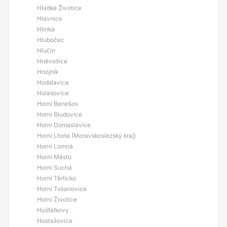
Hladké Životice
Hlavnice
Hlinka
Hlubočec
Hlučín
Hněvošice
Hnojník
Hodslavice
Holasovice
Horní Benešov
Horní Bludovice
Horní Domaslavice
Horní Lhota (Moravskoslezský kraj)
Horní Lomná
Horní Město
Horní Suchá
Horní Těrlicko
Horní Tošanovice
Horní Životice
Hošťálkovy
Hostašovice