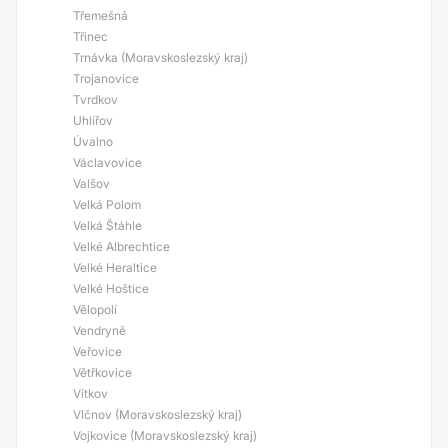
Třemešná
Třinec
Trnávka (Moravskoslezský kraj)
Trojanovice
Tvrdkov
Uhlířov
Úvalno
Václavovice
Valšov
Velká Polom
Velká Štáhle
Velké Albrechtice
Velké Heraltice
Velké Hoštice
Vělopolí
Vendryně
Veřovice
Větřkovice
Vítkov
Vlčnov (Moravskoslezský kraj)
Vojkovice (Moravskoslezský kraj)