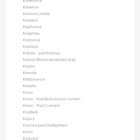
Klimkovice
Kobeřice
Komorní Lhotka
Koňakov
Kopřivnice
Košařiska
Kozlovice
Kozmice
Krásná - pod Krásnou
Krásná (Moravskoslezský kraj)
Krasov
Kravaře
Křišťanovice
Krmelín
Krnov
Krnov - Pod Bezručovým vrchem
Krnov - Pod Cvilínem
Kružberk
Kujavy
Kunčice pod Ondřejníkem
Kunín
Kyjovice