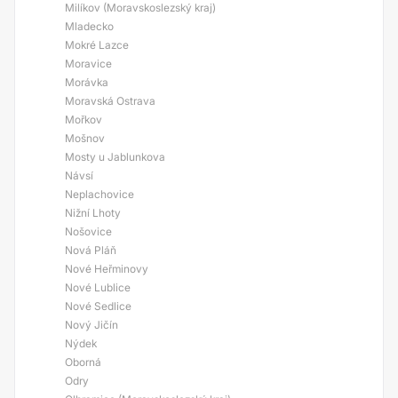
Milíkov (Moravskoslezský kraj)
Mladecko
Mokré Lazce
Moravice
Morávka
Moravská Ostrava
Mořkov
Mošnov
Mosty u Jablunkova
Návsí
Neplachovice
Nižní Lhoty
Nošovice
Nová Pláň
Nové Heřminovy
Nové Lublice
Nové Sedlice
Nový Jičín
Nýdek
Oborná
Odry