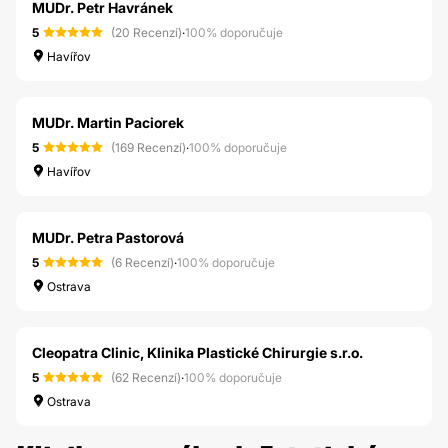
MUDr. Petr Havránek
5
(20 Recenzí)
·
100% doporučuje
Havířov
MUDr. Martin Paciorek
5
(169 Recenzí)
·
100% doporučuje
Havířov
MUDr. Petra Pastorová
5
(6 Recenzí)
·
100% doporučuje
Ostrava
Cleopatra Clinic, Klinika Plastické Chirurgie s.r.o.
5
(62 Recenzí)
·
100% doporučuje
Ostrava