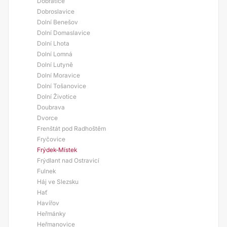
Dobratice
Dobroslavice
Dolní Benešov
Dolní Domaslavice
Dolní Lhota
Dolní Lomná
Dolní Lutyně
Dolní Moravice
Dolní Tošanovice
Dolní Životice
Doubrava
Dvorce
Frenštát pod Radhoštěm
Fryčovice
Frýdek-Místek
Frýdlant nad Ostravicí
Fulnek
Háj ve Slezsku
Hať
Havířov
Heřmánky
Heřmanovice