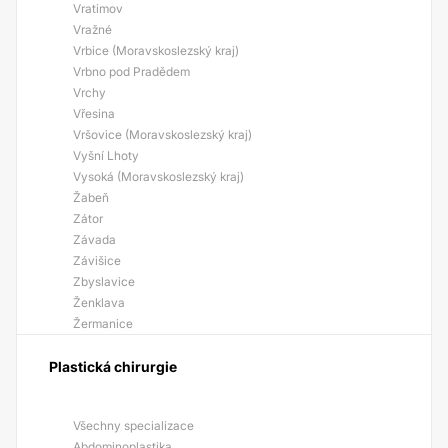
Vratimov
Vražné
Vrbice (Moravskoslezský kraj)
Vrbno pod Pradědem
Vrchy
Vřesina
Vršovice (Moravskoslezský kraj)
Vyšní Lhoty
Vysoká (Moravskoslezský kraj)
Žabeň
Zátor
Závada
Závišice
Zbyslavice
Ženklava
Žermanice
Plastická chirurgie
Všechny specializace
Abdominoplastika