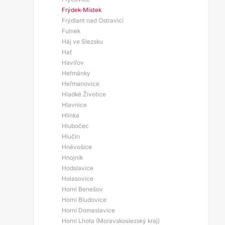
Frýdek-Místek
Frýdlant nad Ostravicí
Fulnek
Háj ve Slezsku
Hať
Havířov
Heřmánky
Heřmanovice
Hladké Životice
Hlavnice
Hlinka
Hlubočec
Hlučín
Hněvošice
Hnojník
Hodslavice
Holasovice
Horní Benešov
Horní Bludovice
Horní Domaslavice
Horní Lhota (Moravskoslezský kraj)