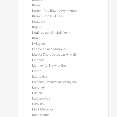
Krnov
Krnov - Pod Bezručovým vrchem
Krnov - Pod Cvilínem
Kružberk
Kujavy
Kunčice pod Ondřejníkem
Kunín
Kyjovice
Leskovec nad Moravicí
Lhotka (Moravskoslezský kraj)
Lichnov
Lichnov (o. Nový Jičín)
Liptaň
Litultovice
Lomnice (Moravskoslezský kraj)
Luboměř
Lučina
Ludgeřovice
Ludvíkov
Malá Morávka
Malá Štáhle