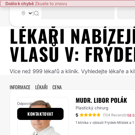
Došlo k chybě
Zkuste to znovu
|
LÉKAŘI NABÍZE
VLASŮ
V:
FRÝDE
Více než 999 lékařů a klinik. Vyhledejte lékaře a
INFORMACE
LÉKAŘI
CENA
MUDR. LIBOR POLÁK
Odpovídá do
+72 h
Plastický chirurg
KONTAKTOVAT
5
·
(124 Recenzí)
58 S
1 klinika v oblasti Frýdek-Místek a 1