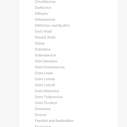
Chvalíkovice
Darkovice
Děhylov
Dětmarovice
Dětřichov nad Bystřicí
Dívčí Hrad
Dlouhá Stráň
Dobrá
Dobratice
Dobroslavice
Dolní Benešov
Dolní Domaslavice
Dolní Lhota
Dolní Lomná
Dolní Lutyně
Dolní Moravice
Dolní Tošanovice
Dolní Životice
Doubrava
Dvorce
Frenštát pod Radhoštěm
Fryčovice