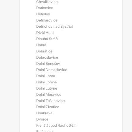
Chvalíkovice
Darkovice
Děhylov
Dětmarovice
Dětřichov nad Bystřicí
Dívčí Hrad
Dlouhá Stráň
Dobrá
Dobratice
Dobroslavice
Dolní Benešov
Dolní Domaslavice
Dolní Lhota
Dolní Lomná
Dolní Lutyně
Dolní Moravice
Dolní Tošanovice
Dolní Životice
Doubrava
Dvorce
Frenštát pod Radhoštěm
Fryčovice