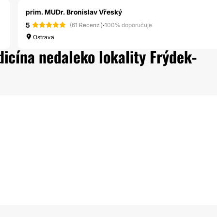
prim. MUDr. Bronislav Vřeský
5
·
(61 Recenzí)
100% doporučuje
Ostrava
dicína nedaleko lokality Frýdek-