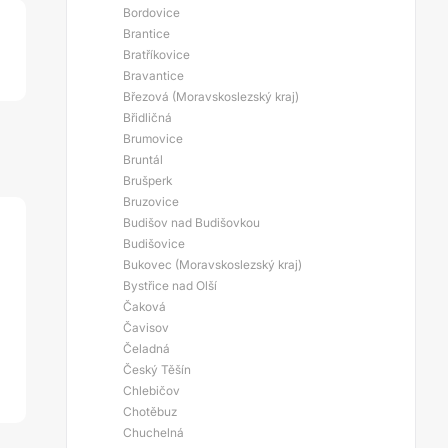
Bordovice
Brantice
Bratříkovice
Bravantice
Březová (Moravskoslezský kraj)
Břidličná
Brumovice
Bruntál
Brušperk
Bruzovice
Budišov nad Budišovkou
Budišovice
Bukovec (Moravskoslezský kraj)
Bystřice nad Olší
Čaková
Čavisov
Čeladná
Český Těšín
Chlebičov
Chotěbuz
Chuchelná