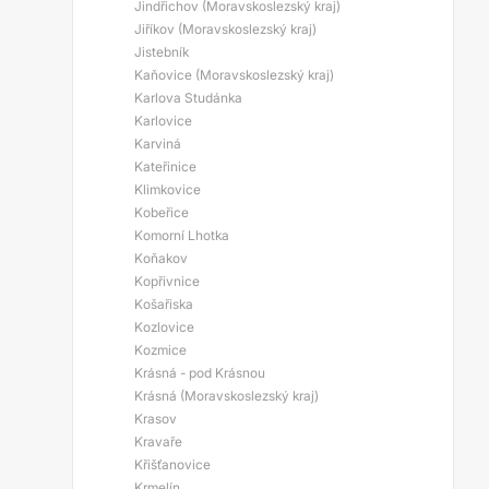
Jindřichov (Moravskoslezský kraj)
Jiříkov (Moravskoslezský kraj)
Jistebník
Kaňovice (Moravskoslezský kraj)
Karlova Studánka
Karlovice
Karviná
Kateřinice
Klimkovice
Kobeřice
Komorní Lhotka
Koňakov
Kopřivnice
Košařiska
Kozlovice
Kozmice
Krásná - pod Krásnou
Krásná (Moravskoslezský kraj)
Krasov
Kravaře
Křišťanovice
Krmelín