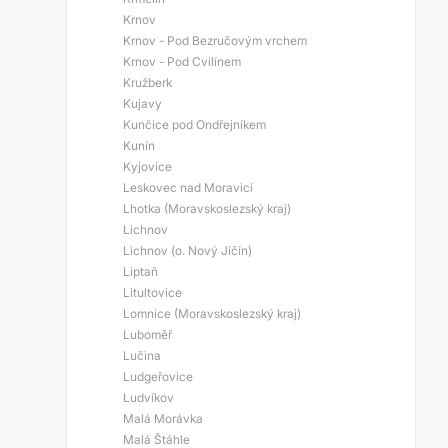
Krnov
Krnov - Pod Bezručovým vrchem
Krnov - Pod Cvilínem
Kružberk
Kujavy
Kunčice pod Ondřejníkem
Kunín
Kyjovice
Leskovec nad Moravicí
Lhotka (Moravskoslezský kraj)
Lichnov
Lichnov (o. Nový Jičín)
Liptaň
Litultovice
Lomnice (Moravskoslezský kraj)
Luboměř
Lučina
Ludgeřovice
Ludvíkov
Malá Morávka
Malá Štáhle