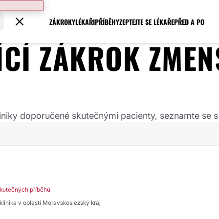
ZÁKROKY
LÉKAŘI
PŘÍBĚHY
ZEPTEJTE SE LÉKAŘE
PŘED A PO
JÍCÍ ZÁKROK
ZMEN
 kliniky doporučené skutečnými pacienty, seznamte se s
kutečných příběhů
 klinika v oblasti Moravskoslezský kraj