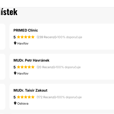
ístek
PRIMED Clinic
5
·
(239 Recenzí)
100% doporučuje
Havířov
MUDr. Petr Havránek
5
·
(20 Recenzí)
100% doporučuje
Havířov
MUDr. Taisir Zakout
5
·
(172 Recenzí)
100% doporučuje
Ostrava