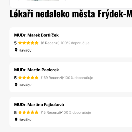
Lékaři nedaleko města Frýdek-M
MUDr. Marek Bortlíček
5
·
(6 Recenzí)
100% doporučuje
Havířov
MUDr. Martin Paciorek
5
·
(169 Recenzí)
100% doporučuje
Havířov
MUDr. Martina Fajkošová
5
·
(15 Recenzí)
100% doporučuje
Havířov