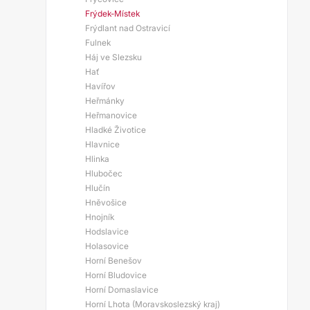
Frýdek-Místek
Frýdlant nad Ostravicí
Fulnek
Háj ve Slezsku
Hať
Havířov
Heřmánky
Heřmanovice
Hladké Životice
Hlavnice
Hlinka
Hlubočec
Hlučín
Hněvošice
Hnojník
Hodslavice
Holasovice
Horní Benešov
Horní Bludovice
Horní Domaslavice
Horní Lhota (Moravskoslezský kraj)