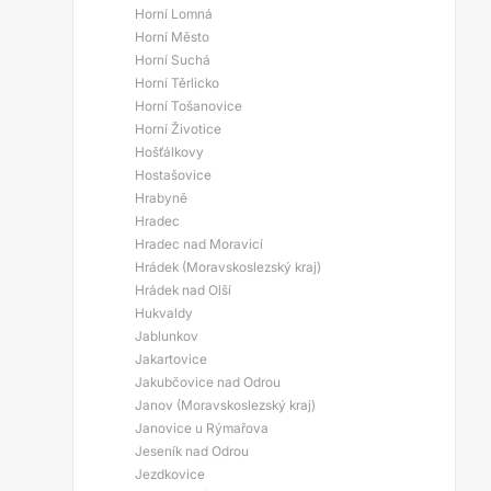
Horní Lomná
Horní Město
Horní Suchá
Horní Těrlicko
Horní Tošanovice
Horní Životice
Hošťálkovy
Hostašovice
Hrabyně
Hradec
Hradec nad Moravicí
Hrádek (Moravskoslezský kraj)
Hrádek nad Olší
Hukvaldy
Jablunkov
Jakartovice
Jakubčovice nad Odrou
Janov (Moravskoslezský kraj)
Janovice u Rýmařova
Jeseník nad Odrou
Jezdkovice