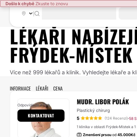
Došlo k chybě
Zkuste to znovu
|
LÉKAŘI NABÍZE
FRÝDEK-MÍSTEK
Více než 999 lékařů a klinik. Vyhledejte lékaře a
INFORMACE
LÉKAŘI
CENA
MUDR. LIBOR POLÁK
Odpovídá do
+72 h
Plastický chirurg
KONTAKTOVAT
5
·
(124 Recenzí)
58 S
1 klinika v oblasti Frýdek-Místek a 1
Zmenšení prsou
od
45.000Kč