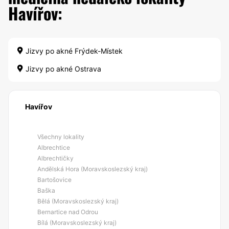
Havířov:
Jizvy po akné Frýdek-Místek
Jizvy po akné Ostrava
Havířov
Všechny lokality
Albrechtice
Albrechtičky
Andělská Hora (Moravskoslezský kraj)
Bartošovice
Baška
Bělá (Moravskoslezský kraj)
Bernartice nad Odrou
Bílá (Moravskoslezský kraj)