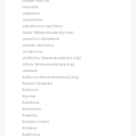
Hrádek nad Olší
Hukvaldy
Jablunkov
Jakartovice
Jakubčovice nad Odrou
Janov (Moravskoslezský kraj)
Janovice u Rýmařova
Jeseník nad Odrou
Jezdkovice
Jindřichov (Moravskoslezský kraj)
Jiříkov (Moravskoslezský kraj)
Jistebník
Kaňovice (Moravskoslezský kraj)
Karlova Studánka
Karlovice
Karviná
Kateřinice
Klimkovice
Kobeřice
Komorní Lhotka
Koňakov
Kopřivnice