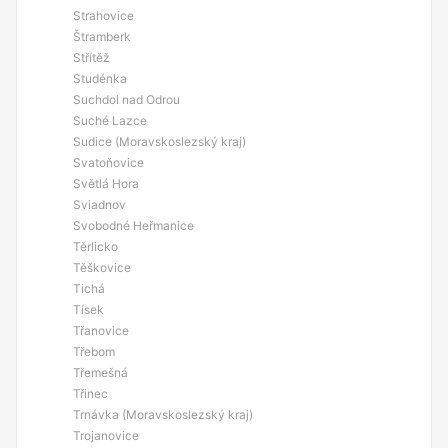
Strahovice
Štramberk
Střítěž
Studénka
Suchdol nad Odrou
Suché Lazce
Sudice (Moravskoslezský kraj)
Svatoňovice
Světlá Hora
Sviadnov
Svobodné Heřmanice
Těrlicko
Těškovice
Tichá
Tísek
Třanovice
Třebom
Třemešná
Třinec
Trnávka (Moravskoslezský kraj)
Trojanovice