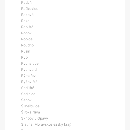
Raduň
Raškovice
Razová
Řeka
Řepiště
Rohov
Ropice
Roudno
Rusín
Rybí
Rychaltice
Rychvald
Rýmařov
Ryžoviště
Sedliště
Sedlnice
Šenov
Šilheřovice
Široká Niva
Skřipov u Opavy
Slatina (Moravskoslezský kraj)