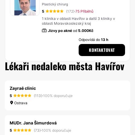
Plastický chirurg
5
(172)
75 Příběhů
·
1 klinika v oblasti Havířov a další 3 kliniky v
oblasti Moravskoslezský kraj
Jizvy po akné
od
5.000Kč
Odpovídá do
13 h
KONTAKTOVAT
Lékaři nedaleko města Havířov
Zayraē clinic
5
(113)
·
100% doporučuje
Ostrava
MUDr. Jana Šimurdová
5
(73)
·
100% doporučuje