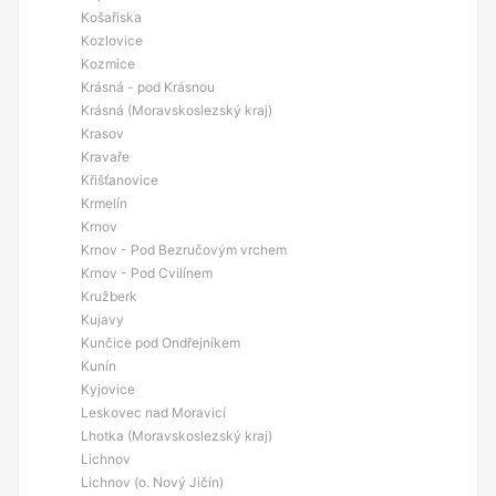
Košařiska
Kozlovice
Kozmice
Krásná - pod Krásnou
Krásná (Moravskoslezský kraj)
Krasov
Kravaře
Křišťanovice
Krmelín
Krnov
Krnov - Pod Bezručovým vrchem
Krnov - Pod Cvilínem
Kružberk
Kujavy
Kunčice pod Ondřejníkem
Kunín
Kyjovice
Leskovec nad Moravicí
Lhotka (Moravskoslezský kraj)
Lichnov
Lichnov (o. Nový Jičín)