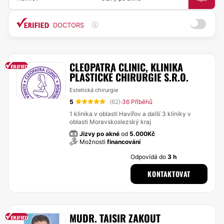
DOCTORS
CLEOPATRA CLINIC, KLINIKA
PLASTICKÉ CHIRURGIE S.R.O.
Estetická chirurgie
5
(62)
36 Příběhů
·
1 klinika v oblasti Havířov a další 3 kliniky v
oblasti Moravskoslezský kraj
Jizvy po akné
od
5.000Kč
Možnosti
financování
Odpovídá do
3 h
KONTAKTOVAT
MUDR. TAISIR ZAKOUT