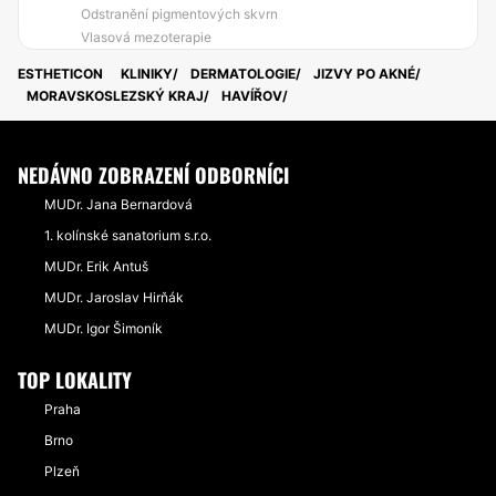
Odstranění pigmentových skvrn
Vlasová mezoterapie
ESTHETICON
KLINIKY
DERMATOLOGIE
JIZVY PO AKNÉ
MORAVSKOSLEZSKÝ KRAJ
HAVÍŘOV
NEDÁVNO ZOBRAZENÍ ODBORNÍCI
MUDr. Jana Bernardová
1. kolínské sanatorium s.r.o.
MUDr. Erik Antuš
MUDr. Jaroslav Hirňák
MUDr. Igor Šimoník
TOP LOKALITY
Praha
Brno
Plzeň