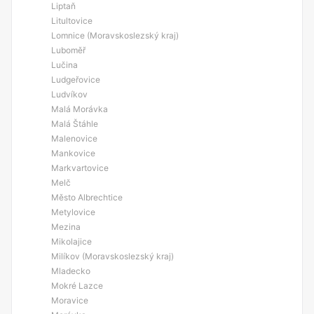
Liptaň
Litultovice
Lomnice (Moravskoslezský kraj)
Luboměř
Lučina
Ludgeřovice
Ludvíkov
Malá Morávka
Malá Štáhle
Malenovice
Mankovice
Markvartovice
Melč
Město Albrechtice
Metylovice
Mezina
Mikolajice
Milíkov (Moravskoslezský kraj)
Mladecko
Mokré Lazce
Moravice