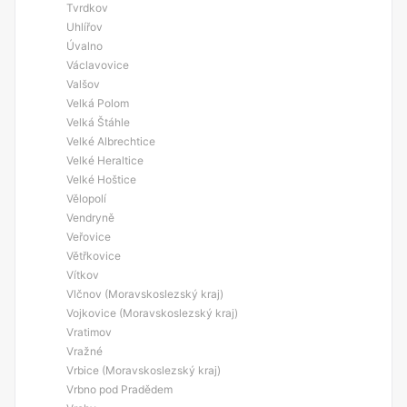
Tvrdkov
Uhlířov
Úvalno
Václavovice
Valšov
Velká Polom
Velká Štáhle
Velké Albrechtice
Velké Heraltice
Velké Hoštice
Vělopolí
Vendryně
Veřovice
Větřkovice
Vítkov
Vlčnov (Moravskoslezský kraj)
Vojkovice (Moravskoslezský kraj)
Vratimov
Vražné
Vrbice (Moravskoslezský kraj)
Vrbno pod Pradědem