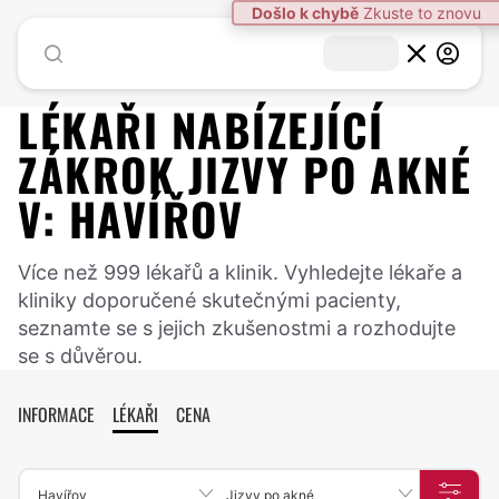
Došlo k chybě
Zkuste to znovu
LÉKAŘI NABÍZEJÍCÍ
ZÁKROK
JIZVY PO AKNÉ
V:
HAVÍŘOV
Více než 999 lékařů a klinik. Vyhledejte lékaře a
kliniky doporučené skutečnými pacienty,
seznamte se s jejich zkušenostmi a rozhodujte
se s důvěrou.
INFORMACE
LÉKAŘI
CENA
Havířov
Jizvy po akné