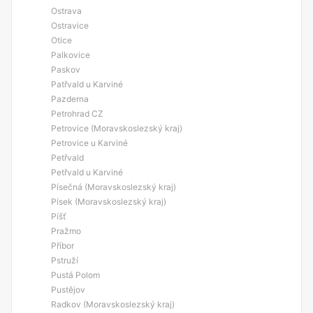
Ostrava
Ostravice
Otice
Palkovice
Paskov
Patřvald u Karviné
Pazderna
Petrohrad CZ
Petrovice (Moravskoslezský kraj)
Petrovice u Karviné
Petřvald
Petřvald u Karviné
Písečná (Moravskoslezský kraj)
Písek (Moravskoslezský kraj)
Píšť
Pražmo
Příbor
Pstruží
Pustá Polom
Pustějov
Radkov (Moravskoslezský kraj)