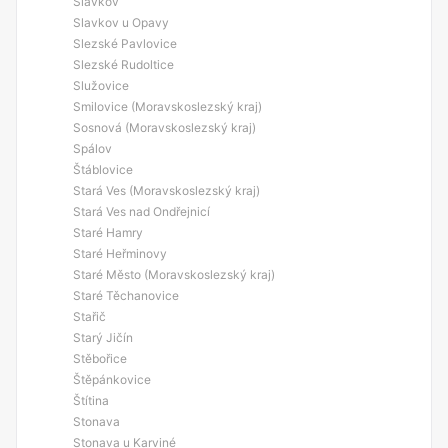
Slavkov
Slavkov u Opavy
Slezské Pavlovice
Slezské Rudoltice
Služovice
Smilovice (Moravskoslezský kraj)
Sosnová (Moravskoslezský kraj)
Spálov
Štáblovice
Stará Ves (Moravskoslezský kraj)
Stará Ves nad Ondřejnicí
Staré Hamry
Staré Heřminovy
Staré Město (Moravskoslezský kraj)
Staré Těchanovice
Stařič
Starý Jičín
Stěbořice
Štěpánkovice
Štítina
Stonava
Stonava u Karviné