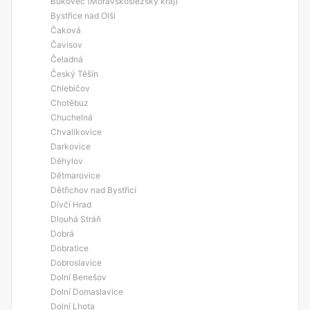
Bukovec (Moravskoslezský kraj)
Bystřice nad Olší
Čaková
Čavisov
Čeladná
Český Těšín
Chlebičov
Chotěbuz
Chuchelná
Chvalíkovice
Darkovice
Děhylov
Dětmarovice
Dětřichov nad Bystřicí
Dívčí Hrad
Dlouhá Stráň
Dobrá
Dobratice
Dobroslavice
Dolní Benešov
Dolní Domaslavice
Dolní Lhota