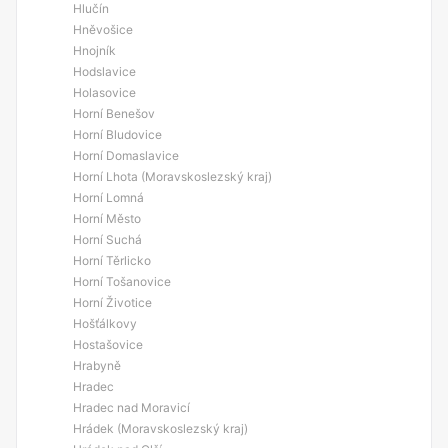
Hlučín
Hněvošice
Hnojník
Hodslavice
Holasovice
Horní Benešov
Horní Bludovice
Horní Domaslavice
Horní Lhota (Moravskoslezský kraj)
Horní Lomná
Horní Město
Horní Suchá
Horní Těrlicko
Horní Tošanovice
Horní Životice
Hošťálkovy
Hostašovice
Hrabyně
Hradec
Hradec nad Moravicí
Hrádek (Moravskoslezský kraj)