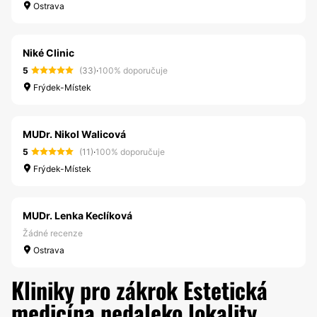
Ostrava
Niké Clinic
5
(33)
·
100% doporučuje
Frýdek-Místek
MUDr. Nikol Walicová
5
(11)
·
100% doporučuje
Frýdek-Místek
MUDr. Lenka Keclíková
Žádné recenze
Ostrava
Kliniky pro zákrok Estetická
medicína nedaleko lokality