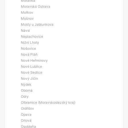
Morávka
Moravská Ostrava
Mořkov
Mošnov
Mosty u Jablunkova
Návsí
Neplachovice
Nižní Lhoty
Nošovice
Nová Pláň
Nové Heřminovy
Nové Lublice
Nové Sedlice
Nový Jičín
Nýdek
Oborná
Odry
Olbramice (Moravskoslezský kraj)
Oldřišov
Opava
Orlová
Osoblaha