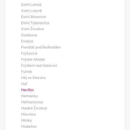
Dolní Lomná
Dolní Lutyně
Dolní Moravice
Dolní Tošanovice
Dolní Životice
Doubrava
Dvorce
Frenštát pod Radhoštěm
Fryčovice
Frýdek-Místek
Frýdlant nad Ostravicí
Fulnek
Háj ve Slezsku
Hať
Havířov
Heřmánky
Heřmanovice
Hladké Životice
Hlavnice
Hlinka
Hlubočec