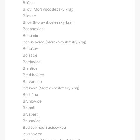
Bílčice
Bílov (Moravskoslezský kraj)
Bílovec
Bítov (Moravskoslezský kraj)
Bocanovice
Bohumín
Bohuslavice (Moravskoslezský kraj)
Bohušov
Bolatice
Bordovice
Brantice
Bratříkovice
Bravantice
Březová (Moravskoslezský kraj)
Břidličná
Brumovice
Bruntál
Brušperk
Bruzovice
Budišov nad Budišovkou
Budišovice