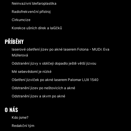
Neinvazivní blefaroplastika
Radiofrekvenční přístroj
Cirkumcize
Korekce ušních dírek a lalůčků
PŘÍBĚHY
laserové ošetření jizev po akné laserem Fotona - MUDr. Eva
Müllerová
Odstranění jizvy v obličeji dopadlo ještě větší jizvou
Mé sebevědomí je nízké
Ošetření jizviček po akné laserem Palomar LUX 1540
Odstranění jizev po neštovicích a akné
Odstranění jizev a skvrn po akné
O NÁS
Kdo jsme?
Redakční tým