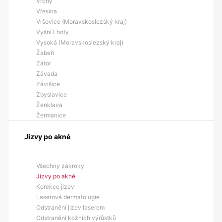
Vrchy
Vřesina
Vršovice (Moravskoslezský kraj)
Vyšní Lhoty
Vysoká (Moravskoslezský kraj)
Žabeň
Zátor
Závada
Závišice
Zbyslavice
Ženklava
Žermanice
Jizvy po akné
Všechny zákroky
Jizvy po akné
Korekce jizev
Laserová dermatologie
Odstranění jizev laserem
Odstranění kožních výrůstků