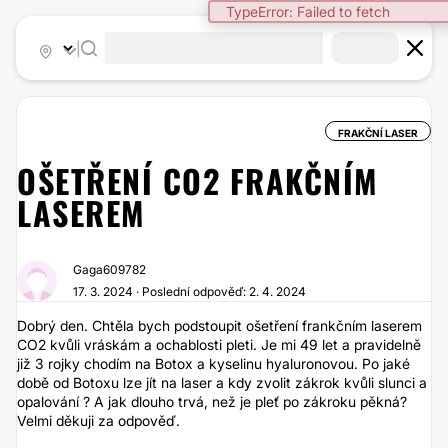
TypeError: Failed to fetch
|
FRAKČNÍ LASER
OŠETŘENÍ CO2 FRAKČNÍM
LASEREM
Gaga609782
17. 3. 2024 · Poslední odpověď: 2. 4. 2024
Dobrý den. Chtěla bych podstoupit ošetření frankčním laserem
CO2 kvůli vráskám a ochablosti pleti. Je mi 49 let a pravidelně
již 3 rojky chodím na Botox a kyselinu hyaluronovou. Po jaké
době od Botoxu lze jít na laser a kdy zvolit zákrok kvůli slunci a
opalování ? A jak dlouho trvá, než je pleť po zákroku pěkná?
Velmi děkuji za odpověď.