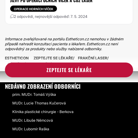
JIZVY PO OPERACI OČNÍCH VÍČEK A CO2 LASER
OPERACE HORNÍCH VÍČEK
2 odpovědi, nejnovější odpověď: 7. 5. 2024
Informace zveřejňované na portálu Estheticon.cz nemohou v žádném
případě nahradit konzultaci pacienta s lékařem. Estheticon.cz není
odpovědný za produkty nebo služby nabízené odborníky.
ESTHETICON
ZEPTEJTE SE LÉKAŘE
FRAKČNÍ LASER
OŠETŘENÍ CO2 FRAKČNÍM LASEREM
ZEPTEJTE SE LÉKAŘE
NEDÁVNO ZOBRAZENÍ ODBORNÍCI
prim. MUDr. Tomáš Výška
MUDr. Lucie Thomas Kučerová
Klinika plastické chirurgie - Berkova
MUDr. Libuše Němcová
MUDr. Lubomír Raška