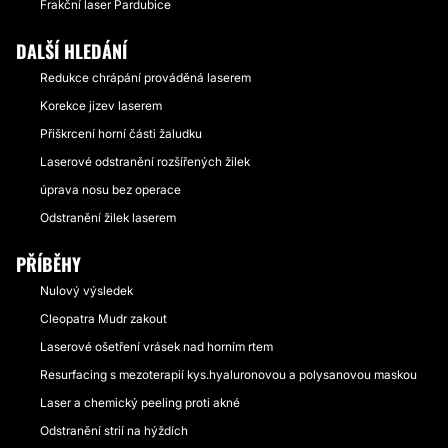
Frakční laser Pardubice
DALŠÍ HLEDÁNÍ
Redukce chrápání prováděná laserem
Korekce jizev laserem
Přiškrcení horní části žaludku
Laserové odstranění rozšířených žilek
úprava nosu bez operace
Odstranění žilek laserem
PŘÍBĚHY
Nulový výsledek
Cleopatra Mudr zakout
Laserové ošetření vrásek nad horním rtem
Resurfacing s mezoterapií kys.hyaluronovou a polysanovou maskou
Laser a chemický peeling proti akné
Odstranění strií na hýždích