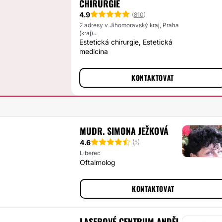
CHIRURGIE
4.9
(
810
)
2 adresy v Jihomoravský kraj, Praha
(kraj)...
Estetická chirurgie, Estetická
medicína
KONTAKTOVAT
MUDR. SIMONA JEŽKOVÁ
4.6
(
5
)
Liberec
Oftalmolog
KONTAKTOVAT
LASEROVÉ CENTRUM ANDĚL