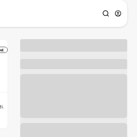
NÉ
í.