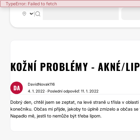
TypeError: Failed to fetch
|
KOŽNÍ PROBLÉMY - AKNÉ/LI
DavidNovak116
DA
4. 1. 2022 · Poslední odpověď: 11. 1. 2022
Dobrý den, chtěl jsem se zeptat, na levé straně u třísla v obla
konečníku. Občas mi přijde, jakoby to úplně zmizelo a občas se t
Napadlo mě, jestli to nemůže být třeba lipom.