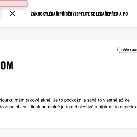
ZÁKROKY
LÉKAŘI
PŘÍBĚHY
ZEPTEJTE SE LÉKAŘE
PŘED A PO
LÉČBA AK
POM
sti šourku mám takové akné. Je to podkožní a sahá to vlastně až ke
o zase objeví. Jinak normálně je to nebolestivé a nijak mi to nepřekáž