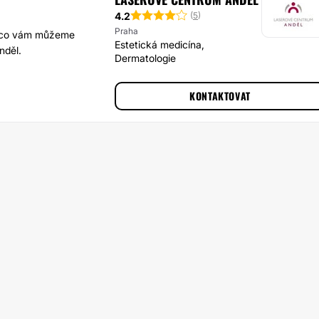
4.2
(
5
)
Praha
né co vám můžeme
Estetická medicína,
nděl.
Dermatologie
KONTAKTOVAT