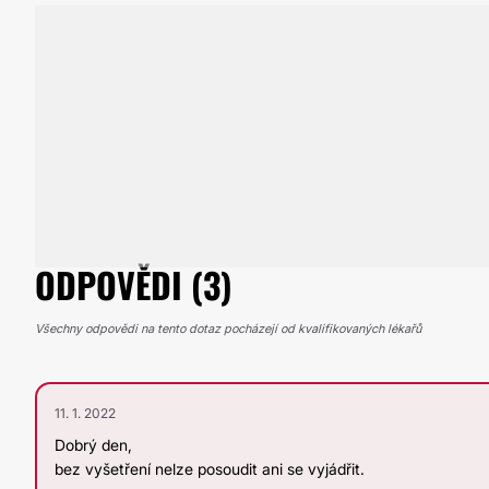
ODPOVĚDI (3)
Všechny odpovědi na tento dotaz pocházejí od kvalifikovaných lékařů
11. 1. 2022
Dobrý den,
bez vyšetření nelze posoudit ani se vyjádřit.