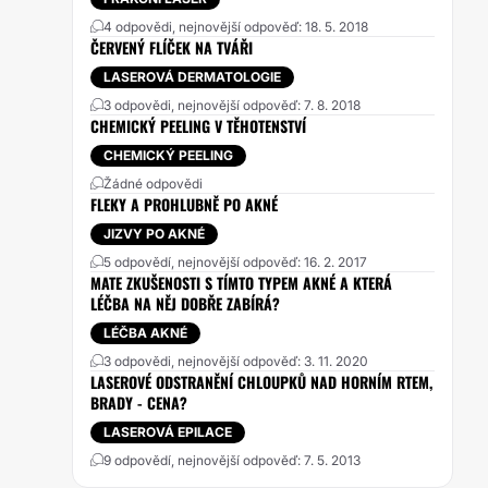
4 odpovědi, nejnovější odpověď: 18. 5. 2018
ČERVENÝ FLÍČEK NA TVÁŘI
LASEROVÁ DERMATOLOGIE
3 odpovědi, nejnovější odpověď: 7. 8. 2018
CHEMICKÝ PEELING V TĚHOTENSTVÍ
CHEMICKÝ PEELING
Žádné odpovědi
FLEKY A PROHLUBNĚ PO AKNÉ
JIZVY PO AKNÉ
5 odpovědí, nejnovější odpověď: 16. 2. 2017
MATE ZKUŠENOSTI S TÍMTO TYPEM AKNÉ A KTERÁ
LÉČBA NA NĚJ DOBŘE ZABÍRÁ?
LÉČBA AKNÉ
3 odpovědi, nejnovější odpověď: 3. 11. 2020
LASEROVÉ ODSTRANĚNÍ CHLOUPKŮ NAD HORNÍM RTEM,
BRADY - CENA?
LASEROVÁ EPILACE
9 odpovědí, nejnovější odpověď: 7. 5. 2013