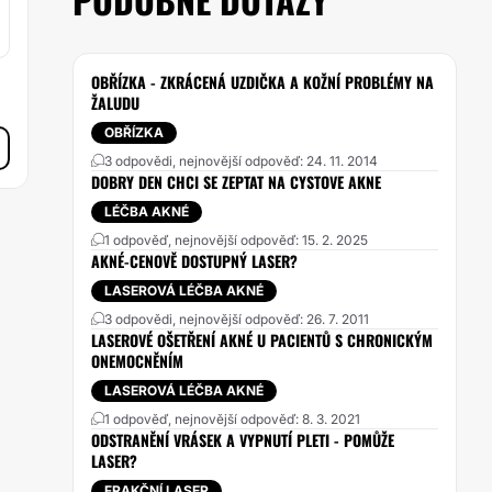
OBŘÍZKA - ZKRÁCENÁ UZDIČKA A KOŽNÍ PROBLÉMY NA
ŽALUDU
OBŘÍZKA
3 odpovědi, nejnovější odpověď: 24. 11. 2014
DOBRY DEN CHCI SE ZEPTAT NA CYSTOVE AKNE
LÉČBA AKNÉ
1 odpověď, nejnovější odpověď: 15. 2. 2025
AKNÉ-CENOVĚ DOSTUPNÝ LASER?
LASEROVÁ LÉČBA AKNÉ
3 odpovědi, nejnovější odpověď: 26. 7. 2011
LASEROVÉ OŠETŘENÍ AKNÉ U PACIENTŮ S CHRONICKÝM
ONEMOCNĚNÍM
LASEROVÁ LÉČBA AKNÉ
1 odpověď, nejnovější odpověď: 8. 3. 2021
ODSTRANĚNÍ VRÁSEK A VYPNUTÍ PLETI - POMŮŽE
LASER?
FRAKČNÍ LASER