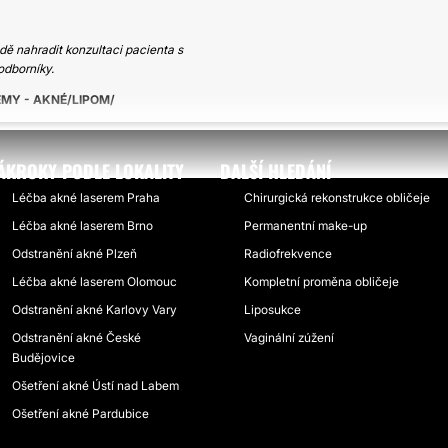
ě nahradit konzultaci pacienta s
odborníky.
ÉMY - AKNÉ/LIPOM
ÁKROKY PODLE LOKALITY
DALŠÍ HLEDÁNÍ
Léčba akné laserem Praha
Chirurgická rekonstrukce obličeje
Léčba akné laserem Brno
Permanentní make-up
Odstranění akné Plzeň
Radiofrekvence
Léčba akné laserem Olomouc
Kompletní proměna obličeje
Odstranění akné Karlovy Vary
Liposukce
Odstranění akné České
Vaginální zúžení
Budějovice
Ošetření akné Ústí nad Labem
Ošetření akné Pardubice