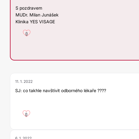
S pozdravem
MUDr. Milan Junášek
Klinika YES VISAGE
0
11. 1. 2022
SJ: co takhle navštívit odborného lékaře ????
0
6. 1. 2022