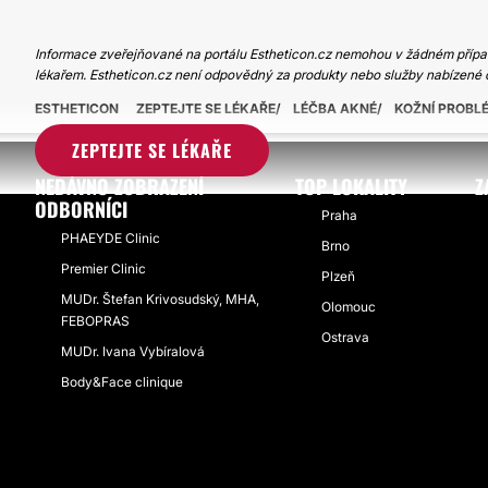
Informace zveřejňované na portálu Estheticon.cz nemohou v žádném případ
lékařem. Estheticon.cz není odpovědný za produkty nebo služby nabízené 
ESTHETICON
ZEPTEJTE SE LÉKAŘE
LÉČBA AKNÉ
KOŽNÍ PROBL
ZEPTEJTE SE LÉKAŘE
NEDÁVNO ZOBRAZENÍ
TOP LOKALITY
Z
ODBORNÍCI
Praha
PHAEYDE Clinic
Brno
Premier Clinic
Plzeň
MUDr. Štefan Krivosudský, MHA,
Olomouc
FEBOPRAS
Ostrava
MUDr. Ivana Vybíralová
Body&Face clinique