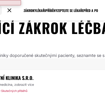
ZÁKROKY
LÉKAŘI
PŘÍBĚHY
ZEPTEJTE SE LÉKAŘE
PŘED A PO
JÍCÍ ZÁKROK
LÉČB
 kliniky doporučené skutečnými pacienty, seznamte se s
Í KLINIKA S.R.O.
 medicína,
zobrazit více
 Skutečných příběhů