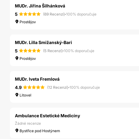
MUDr. Jiřina Šilhánková
5
·
(69 Recenzí)
100% doporučuje
Prostějov
MUDr. Lilla Smižanský-Bari
5
·
(5 Recenzí)
100% doporučuje
Prostějov
MUDr. Iveta Fremlová
4.9
·
(12 Recenzí)
100% doporučuje
Litovel
Ambulance Estetické Medicíny
Žádné recenze
Bystřice pod Hostýnem