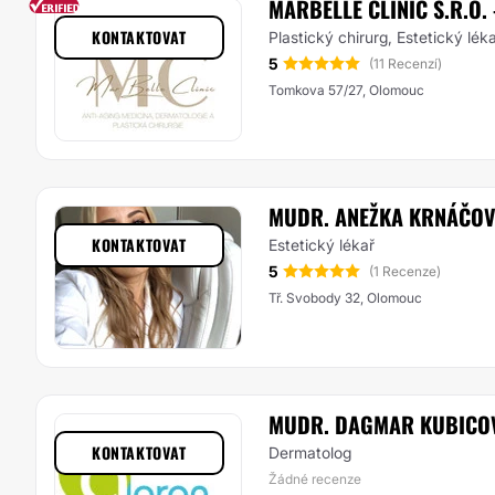
MARBELLE CLINIC S.R.O
KONTAKTOVAT
Plastický chirurg, Estetický lék
5
(11 Recenzí)
Tomkova 57/27, Olomouc
MUDR. ANEŽKA KRNÁČO
KONTAKTOVAT
Estetický lékař
5
(1 Recenze)
Tř. Svobody 32, Olomouc
MUDR. DAGMAR KUBICO
KONTAKTOVAT
Dermatolog
Žádné recenze