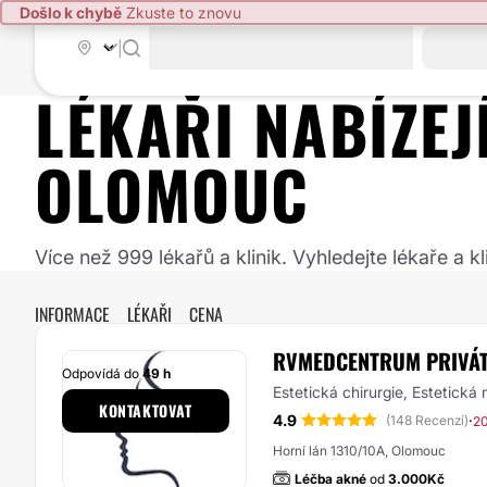
Došlo k chybě
Zkuste to znovu
|
LÉKAŘI NABÍZE
OLOMOUC
Více než 999 lékařů a klinik. Vyhledejte lékaře a
INFORMACE
LÉKAŘI
CENA
RVMEDCENTRUM PRIVÁTN
Odpovídá do
49 h
Estetická chirurgie, Estetická
KONTAKTOVAT
4.9
·
(148 Recenzí)
20
Horní lán 1310/10A, Olomouc
Léčba akné
od
3.000Kč