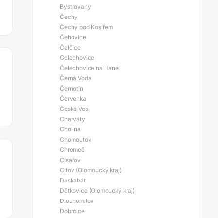
Bystrovany
Čechy
Čechy pod Kosířem
Čehovice
Čelčice
Čelechovice
Čelechovice na Hané
Černá Voda
Černotín
Červenka
Česká Ves
Charváty
Cholina
Chomoutov
Chromeč
Císařov
Citov (Olomoucký kraj)
Daskabát
Dětkovice (Olomoucký kraj)
Dlouhomilov
Dobrčice