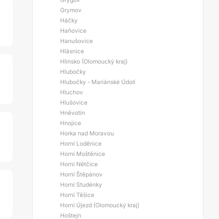
Grymov
Háčky
Haňovice
Hanušovice
Hlásnice
Hlinsko (Olomoucký kraj)
Hlubočky
Hlubočky - Mariánské Údolí
Hluchov
Hlušovice
Hněvotín
Hnojice
Horka nad Moravou
Horní Loděnice
Horní Moštěnice
Horní Nětčice
Horní Štěpánov
Horní Studénky
Horní Těšice
Horní Újezd (Olomoucký kraj)
Hoštejn