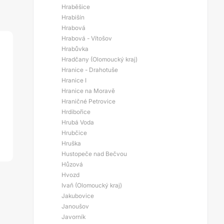
Hraběšice
Hrabišín
Hrabová
Hrabová - Vítošov
Hrabůvka
Hradčany (Olomoucký kraj)
Hranice - Drahotuše
Hranice I
Hranice na Moravě
Hraničné Petrovice
Hrdibořice
Hrubá Voda
Hrubčice
Hruška
Hustopeče nad Bečvou
Hůzová
Hvozd
Ivaň (Olomoucký kraj)
Jakubovice
Janoušov
Javorník