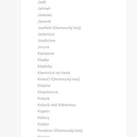
Jedlí
Jeřmaň
Jesenec
Jeseník
Jestřebí (Olomoucký kraj)
Jezernice
Jindřichov
Jívová
Kamenná
Kladky
Kladníky
Klenovice na Hané
Klokočí (Olomoucký kraj)
Klopina
Klopotovice
Kobylá
Kobylá nad Vidnavkou
Kojetín
Kokory
Kolšov
Komárov (Olomoucký kraj)
Konice