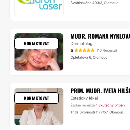
Švabinského 403/3, Olomouc
MUDR. ROMANA NYKLOV
KONTAKTOVAT
Dermatolog
5
(10 Recenzí)
Opletalova 6, Olomouc
PRIM. MUDR. IVETA HIL
KONTAKTOVAT
Estetický lékař
·
Žádné recenze
1 Skutečný příběh
Třída Svornosti 1177/57, Olomouc