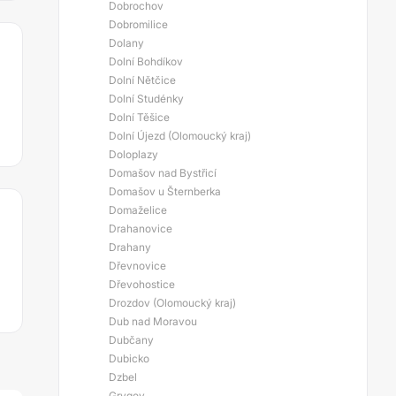
Dobrochov
Dobromilice
Dolany
Dolní Bohdíkov
Dolní Nětčice
Dolní Studénky
Dolní Těšice
Dolní Újezd (Olomoucký kraj)
Doloplazy
Domašov nad Bystřicí
Domašov u Šternberka
Domaželice
Drahanovice
Drahany
Dřevnovice
Dřevohostice
Drozdov (Olomoucký kraj)
Dub nad Moravou
Dubčany
Dubicko
Dzbel
Grygov