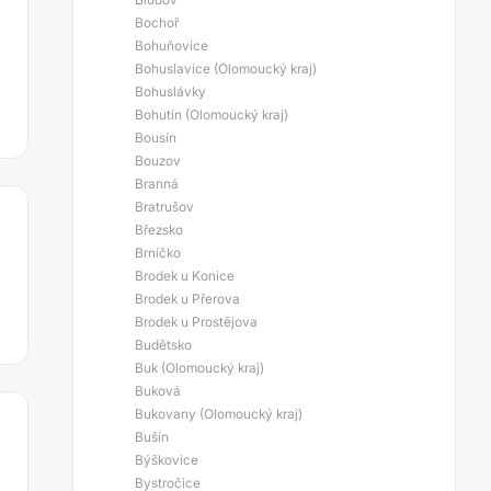
Bochoř
Bohuňovice
Bohuslavice (Olomoucký kraj)
Bohuslávky
Bohutín (Olomoucký kraj)
Bousín
Bouzov
Branná
Bratrušov
Březsko
Brníčko
Brodek u Konice
Brodek u Přerova
Brodek u Prostějova
Budětsko
Buk (Olomoucký kraj)
Buková
Bukovany (Olomoucký kraj)
Bušín
Býškovice
Bystročice