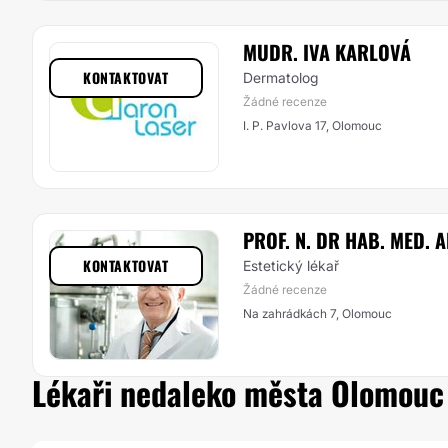
MUDR. IVA KARLOVÁ
KONTAKTOVAT
Dermatolog
Žádné recenze
I. P. Pavlova 17, Olomouc
PROF. N. DR HAB. MED.
KONTAKTOVAT
Estetický lékař
Žádné recenze
Na zahrádkách 7, Olomouc
Lékaři nedaleko města Olomouc