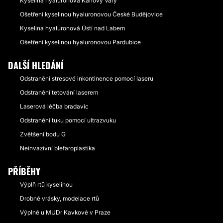
Kyselina hyaluronová Karlovy Vary
Ošetření kyselinou hyaluronovou České Budějovice
Kyselina hyaluronová Ústí nad Labem
Ošetření kyselinou hyaluronovou Pardubice
DALŠÍ HLEDÁNÍ
Odstranění stresové inkontinence pomocí laseru
Odstranění tetování laserem
Laserová léčba bradavic
Odstranění tuku pomocí ultrazvuku
Zvětšení bodu G
Neinvazivní blefaroplastika
PŘÍBĚHY
Výplň rtů kyselinou
Drobné vrásky, modelace rtů
Výplně u MUDr Kavkové v Praze