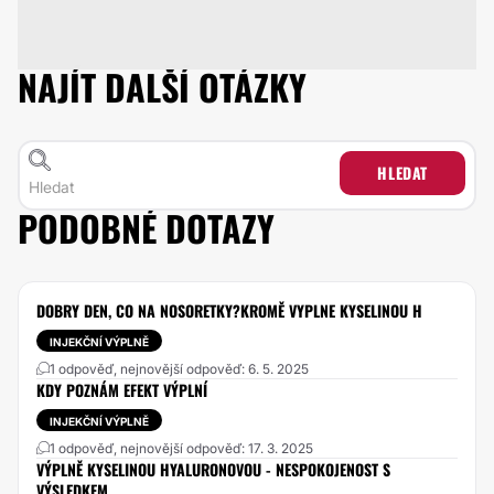
NAJÍT DALŠÍ OTÁZKY
HLEDAT
PODOBNÉ DOTAZY
DOBRY DEN, CO NA NOSORETKY?KROMĚ VYPLNE KYSELINOU H
INJEKČNÍ VÝPLNĚ
1 odpověď, nejnovější odpověď: 6. 5. 2025
KDY POZNÁM EFEKT VÝPLNÍ
INJEKČNÍ VÝPLNĚ
1 odpověď, nejnovější odpověď: 17. 3. 2025
VÝPLNĚ KYSELINOU HYALURONOVOU - NESPOKOJENOST S
VÝSLEDKEM