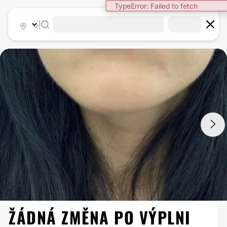
TypeError: Failed to fetch
|
1
/
2
ŽÁDNÁ ZMĚNA PO VÝPLNI
KYSELINA HYALURONOVÁ