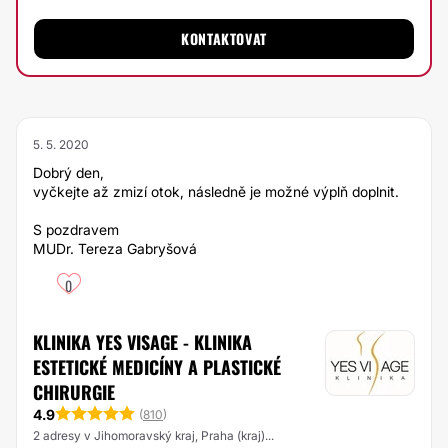
KONTAKTOVAT
5. 5. 2020
Dobrý den,
vyčkejte až zmizí otok, následně je možné výplň doplnit.
S pozdravem
MUDr. Tereza Gabryšová
0
KLINIKA YES VISAGE - KLINIKA
ESTETICKÉ MEDICÍNY A PLASTICKÉ
CHIRURGIE
4.9
(
810
)
2 adresy v Jihomoravský kraj, Praha (kraj)...