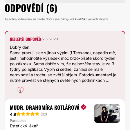
ODPOVĚDÍ (6)
Všechny odpovědi na tento dotaz pocházejí od kvalifikovaných lékařů
NEJLEPŠÍ ODPOVĚĎ
·
5. 5. 2020
Dobrý den.
Sama pracuji sice s jinou výplní (f.Teoxane), napadlo mě,
jestli nehodnotíte výsledek moc brzo-píšete skoro týden
po zákroku. Sama dobře vím, že nejhezčím stav je za 3
týdny po aplikaci. Výplň si sedne, zahladí se malé
nerovnosti a trochu se zvětší objem. Fotodokumentaci je
nutné provést ve stejných světelných podmínkách ...
3
MUDR. DRAHOMÍRA KOTLÁŘOVÁ
4.9
(
62
)
Pardubice
Estetický lékař