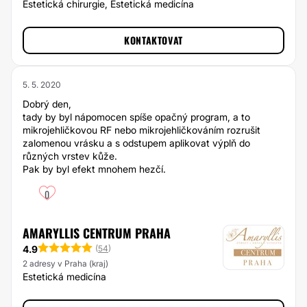
Estetická chirurgie, Estetická medicína
KONTAKTOVAT
5. 5. 2020
Dobrý den,
tady by byl nápomocen spíše opačný program, a to
mikrojehličkovou RF nebo mikrojehličkováním rozrušit
zalomenou vrásku a s odstupem aplikovat výplň do
různých vrstev kůže.
Pak by byl efekt mnohem hezčí.
0
AMARYLLIS CENTRUM PRAHA
4.9
(
54
)
2 adresy v Praha (kraj)
Estetická medicína