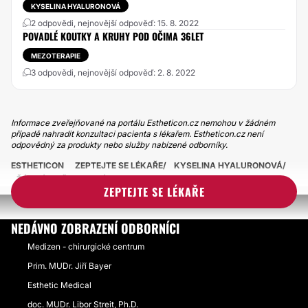
KYSELINA HYALURONOVÁ
2 odpovědi, nejnovější odpověď: 15. 8. 2022
POVADLÉ KOUTKY A KRUHY POD OČIMA 36LET
MEZOTERAPIE
3 odpovědi, nejnovější odpověď: 2. 8. 2022
Informace zveřejňované na portálu Estheticon.cz nemohou v žádném
případě nahradit konzultaci pacienta s lékařem. Estheticon.cz není
odpovědný za produkty nebo služby nabízené odborníky.
ESTHETICON
ZEPTEJTE SE LÉKAŘE
KYSELINA HYALURONOVÁ
ŽÁDNÁ ZMĚNA PO VÝPLNI NOSORETEK
ZEPTEJTE SE LÉKAŘE
NEDÁVNO ZOBRAZENÍ ODBORNÍCI
Medizen - chirurgické centrum
Prim. MUDr. Jiří Bayer
Esthetic Medical
doc. MUDr. Libor Streit, Ph.D.