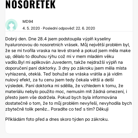
NOSORETEK
MD94
4. 5. 2020 · Poslední odpověď: 22. 6. 2020
Dobrý den. Dne 28.4 jsem podstoupila výplň kyseliny
hyaluronovou do nosoretních vrásek. Můj největší problém byl,
že se mi tvořila vraska na levé straně a pokud jsem měla make
up, dělalo to dlouhou rýhu což mi v mem mladém věku
vadilo.Byl mi aplikován Juvederm, takže nejdražší výplň na
doporučení paní doktorky. 3 dny po zákroku jsem měla místa
vyhlazená, oteklá. Teď bohužel se vráska vrátila a já vidím
nulový efekt, za tu cenu jsem tedy čekala větší a delší
výsledek. Paní doktorka mi sdělila, že vzhledem k tomu, že
materiálu nebylo použito moc, nemusím mít žádná omezení, i
přesto jsem vše dodržela. Pokud bych byla informována
dostatečně o tom, že to můj problém nevyřeší, nevyhodila bych
zbytečně tolik peněz.. Poradíte co teď s tím? Děkuji
Přikládám foto před a dnes skoro týden po zákroku.