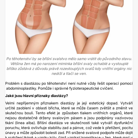
Po těhotenství by se břišní svalstvo mělo samo vrátit do původního stavu.
Většina žen má po narození miminka břišní svaly ochablé a vystouplé
bříško zůstává z důvodu právě rozestouplých svalů kdy vnitřní orgány nic
nedrží a tlačí se ven.
Problém s diastázou po těhotenství není nutné vždy řešit operací pomocí
abdominoplastiky
. Pomůže i správné fyzioterapeutické cvičení.
Jaké jsou hlavní příznaky diastázy?
Velmi nepříjemným příznakem diastázy je její estetický dopad. Vytváří
určité zaoblení v oblasti břicha, které se může časem zvětšit a změnit ve
skutečnou bouli. Tento efekt je způsoben tlakem vnitřních orgánů, které
nejsou dostatečně drženy svalovým pásem a jsou podpírány vazivovou
tkání (linea alba). Břišní diastáza ve skutečnosti také vytváří dysfunkční
poruchu, která ovlivňuje stabilitu zad a pánve, což vede k přetížení, pocitu
únavy a může způsobit bolesti zad. Při snížené svalové podpoře může dojít
k roztržení tkáně a vzniku kýly, čímž vznikají komplikace u žen, které mají v