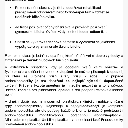
Pro odstranění diastázy je třeba dodržovat rehabilitaci
předepsanou odborníkem nebo fyzioterapeutem a zdržet se
tradičních břišních cviků.
Je třeba posilovat příčný břišní sval a provádět posilovací
gymnastiku břicha. Ovšem vždy pod dohledem odborníka.
Snažit se vyvarovat dechové námaze a vyvarovat se jakéhokoli
vypětí, které by znamenalo tlak na břicho.
Elektrostimulace je jedním z opatření, které přináší velmi dobré výsledky a
zintenzivňuje trénink hlubokých břišních svalů.
V extrémních případech, kdy je oddělení svalů velmi výrazné a
fyzioterapie a cvičení nevedou k zlepšení, je možné přistoupit k operaci,
při které se uvolněné břišní svaly přišijí k sobě. I v případě
abdominoplastiky je pro dosažení co nejlepší výsledků doporučené
cvičení. Práce s fyzioterapeutem je i nadále nezbytná a to z důvodu
udržení kondice pro plánovanou operaci a pro podporu rekonvalescence
po ní.
V dnešní době jsou na moderních plastických klinikách nabízeny různé
typy abdominoplastiky. Nejčastější a nejvyhledávanější je kompletní
abdominoplastika, ale dle potřeby každého klienta je možné podstoupit i
abdominoplastiku modifikovanou, obrácenou abdominoplastiku,
Miniabdominoplastiku, Umbilikoplastiku a v neposlední řadě Endoskopicky
prováděnou abdominoplastiku.