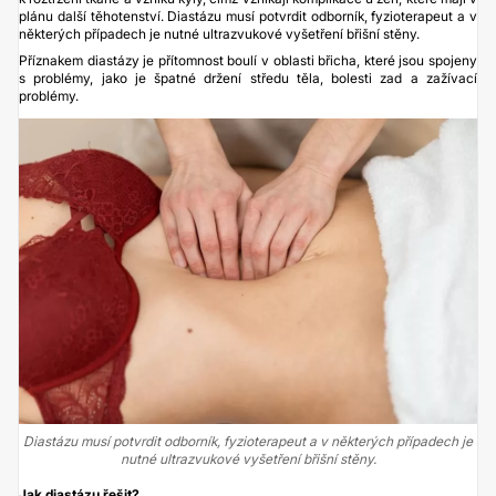
plánu další těhotenství. Diastázu musí potvrdit odborník, fyzioterapeut a v
některých případech je nutné ultrazvukové vyšetření břišní stěny.
Příznakem diastázy je přítomnost boulí v oblasti břicha, které jsou spojeny
s problémy, jako je špatné držení středu těla, bolesti zad a zažívací
problémy.
Diastázu musí potvrdit odborník, fyzioterapeut a v některých případech je
nutné ultrazvukové vyšetření břišní stěny.
Jak diastázu řešit?