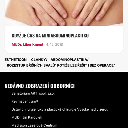
KDYŽ JE ČAS NA MINIABDOMINOPLASTIKU
MUDr. Libor Kment
· 4. 12. 2018
ESTHETICON
ČLÁNKY
ABDOMINOPLASTIKA
ROZESTUP BŘIŠNÍCH SVALŮ: POTÍŽE LZE ŘEŠIT I BEZ OPERACE
NEDÁVNO ZOBRAZENÍ ODBORNÍCI
Sanatorium ART, spol. s.r.o.
Revmacentrum®
Ústav chirurgie ruky a plastické chirurgie Vysoké nad Jizerou
MUDr. Jiří Paroulek
Madisson Laserové Centrum