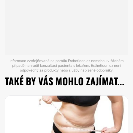
Informace zveřejňované na portálu Estheticon.cz nemohou v žádném
případě nahradit konzultaci pacienta s lékařem. Estheticon.cz není
odpovědný za produkty nebo služby nabízené odborníky.
TAKÉ BY VÁS MOHLO ZAJÍMAT...