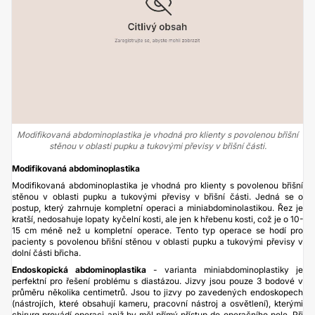
Modifikovaná abdominoplastika je vhodná pro klienty s povolenou břišní
stěnou v oblasti pupku a tukovými převisy v břišní části.
Modifikovaná abdominoplastika
Modifikovaná abdominoplastika je vhodná pro klienty s povolenou břišní
stěnou v oblasti pupku a tukovými převisy v břišní části. Jedná se o
postup, který zahrnuje kompletní operaci a miniabdominolastikou. Řez je
kratší, nedosahuje lopaty kyčelní kosti, ale jen k hřebenu kosti, což je o 10-
15 cm méně než u kompletní operace. Tento typ operace se hodí pro
pacienty s povolenou břišní stěnou v oblasti pupku a tukovými převisy v
dolní části břicha.
Endoskopická
abdominoplastika
- varianta miniabdominoplastiky je
perfektní pro řešení problému s diastázou. Jizvy jsou pouze 3 bodové v
průměru několika centimetrů. Jsou to jizvy po zavedených endoskopech
(nástrojích, které obsahují kameru, pracovní nástroj a osvětlení), kterými
chirurg provádí operaci aniž by měl přímý přístup do operačního pole. Při