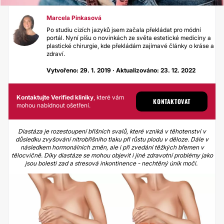
Marcela Pinkasová
Po studiu cizích jazyků jsem začala překládat pro módní
portál. Nyní píšu o novinkách ze světa estetické medicíny a
plastické chirurgie, kde překládám zajímavé články o kráse a
zdraví.
Vytvořeno: 29. 1. 2019 · Aktualizováno: 23. 12. 2022
Kontaktujte Verified kliniky
, které vám
KONTAKTOVAT
mohou nabídnout ošetření.
Diastáza je rozestoupení břišních svalů, které vzniká v těhotenství v
důsledku
zvyšování nitrobřišního tlaku při růstu plodu v děloze. Dále
v
následkem hormonálních změn, ale i při zvedání těžkých břemen v
tělocvičně. Díky diastáze se mohou objevit i jiné zdravotní problé
my jako
jsou bolesti zad a
stresová inkontinence
- nechtěný únik moči.