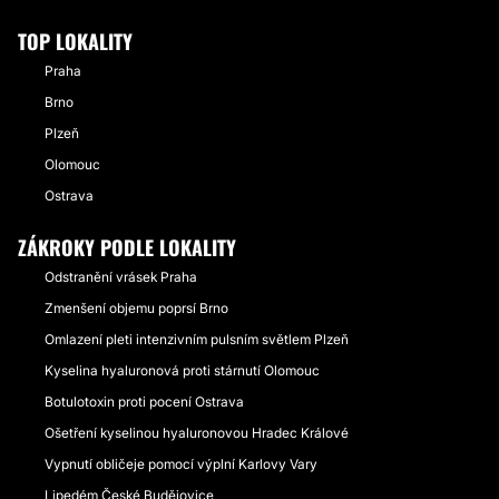
TOP LOKALITY
Praha
Brno
Plzeň
Olomouc
Ostrava
ZÁKROKY PODLE LOKALITY
Odstranění vrásek Praha
Zmenšení objemu poprsí Brno
Omlazení pleti intenzivním pulsním světlem Plzeň
Kyselina hyaluronová proti stárnutí Olomouc
Botulotoxin proti pocení Ostrava
Ošetření kyselinou hyaluronovou Hradec Králové
Vypnutí obličeje pomocí výplní Karlovy Vary
Lipedém České Budějovice