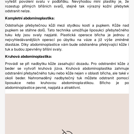
vyřešit povolení svalu v podbřišku. Nevýhodou mini plastiky je, že
rozestup přímých břišních svalů, stejně tak výrazný kožní přebytek
odstranit nelze.
Kompletní abdominoplastika:
Odstraňuje přebytečnou kůži mezi stydkou kostí a pupkem. Kůže nad
pupkem se stáhne dolů. Tato technika umožňuje liposukci přebytečného
tuku kdy jsou svaly napjaté. Plastická operace břicha je jednou z
nejvyhledávanějších operací po úbytku na váze a již výše zmíněné
diastáze. Díky abdominoplastice vám bude odstraněna přebývající kůže i
tuk a budou zpevněny břišní svaly.
Kruhová abdominoplastika:
Provádí se při nadbytku kůže zasahující dozadu. Pro odstranění kůže z
beder se vytvoří kruhová jizva. Kruhová abdominoplastika zahrnuje
odstranění přebytečného tuku nebo kůže nejen v oblasti břicha, ale také v
okolí beder. Nahromaděný nadbytečný tuk můžete odstranit pomocí
liposukce nebo kruhovou abdominoplastikou. Břicho je po
abdominoplastice pevné, napjatá a atraktivní.