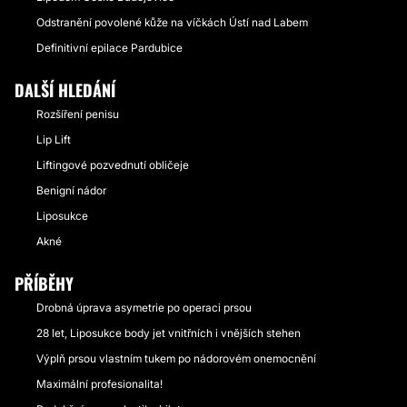
Odstranění povolené kůže na víčkách Ústí nad Labem
Definitivní epilace Pardubice
DALŠÍ HLEDÁNÍ
Rozšíření penisu
Lip Lift
Liftingové pozvednutí obličeje
Benigní nádor
Liposukce
Akné
PŘÍBĚHY
Drobná úprava asymetrie po operaci prsou
28 let, Liposukce body jet vnitřních i vnějších stehen
Výplň prsou vlastním tukem po nádorovém onemocnění
Maximální profesionalita!