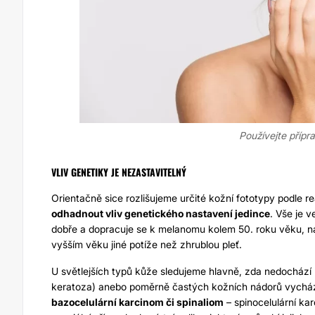
Používejte přípr
VLIV GENETIKY JE NEZASTAVITELNÝ
Orientačně sice rozlišujeme určité kožní fototypy podle r
odhadnout vliv genetického nastavení jedince
. Vše je v
dobře a dopracuje se k melanomu kolem 50. roku věku, na
vyšším věku jiné potíže než zhrublou pleť.
U světlejších typů kůže sledujeme hlavně, zda nedochází 
keratoza) anebo poměrně častých kožních nádorů vycháze
bazocelulární karcinom či spinaliom
– spinocelulární kar