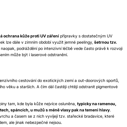
á ochrana kůže proti UV záření
přípravky s dostatečným UV
ek lze dále v zimním období využít jemné peelingy,
šetrnou tzv.
e, naopak, podráždění po intenzivní léčbě vede často právě k rozvoji
šením může být i
laserové odstranění
.
enzivního cestování do exotických zemí a out-doorových sportů,
ho věku a starších. A čím dál častěji chtějí
odstranit pigmentové
iny tam, kde byla kůže nejvíce osluněna,
typicky na ramenou,
kostech, spáncích, u mužů s méně vlasy pak na temeni hlavy
.
rchu a časem se z nich vyvíjejí tzv. stařecké bradavice, které
m, ale jinak nebezpečné nejsou.