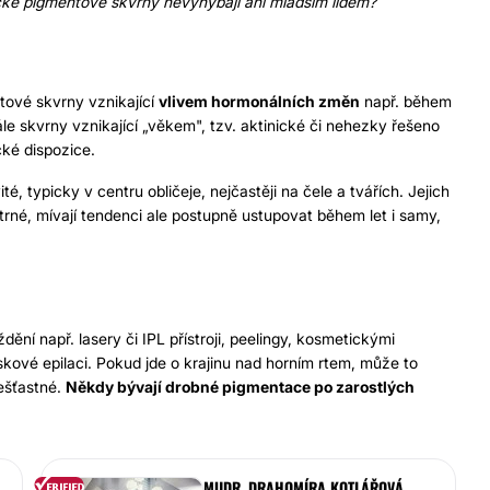
řecké pigmentové skvrny nevyhýbají ani mladším lidem?
ové skvrny vznikající
vlivem hormonálních změn
např. během
le skvrny vznikající „věkem", tzv. aktinické či nehezky řešeno
cké dispozice.
typicky v centru obličeje, nejčastěji na čele a tvářích. Jejich
atrné, mívají tendenci ale postupně ustupovat během let i samy,
ní např. lasery či IPL přístroji, peelingy, kosmetickými
skové epilaci. Pokud jde o krajinu nad horním rtem, může to
nešťastné.
Někdy bývají drobné pigmentace po zarostlých
MUDR. DRAHOMÍRA KOTLÁŘOVÁ