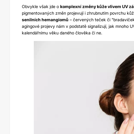
Obvykle však jde o
komplexní změny kůže vlivem UV zá
pigmentovaných změn projevují i zhrubnutím povrchu kůže,
senilních hemangiomů
– červených teček či "bradaviček"
agingové projevy nám v podstatě signalizují, jak mnoho UV
kalendářnímu věku daného člověka či ne.