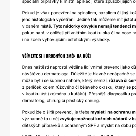
speciální přípravky k místní aplikaci, které způsobí jejich o
Pokud je však podezření na spinaliom, bazaliom či jiný kož
jeho histologické vyšetření. Jedině tak můžeme mít jistotu
v daném místě.
Tyto nádorky obvykle nemají tendenci 
pokud např. v obličeji při vnitřním koutku oka či na nose
i ne zcela vyhovujícími estetickými výsledky.
VŠÍMEJTE SI I DROBNÝCH ZMĚN NA KŮŽI
Dnes naštěstí naprostá většina lidí vnímá prevenci jako dů
návštěvou dermatologa. Důležité je hlavně nenápadně se ro
může být i se šupinou nahoře, který nemizí,
růžová či čer
z perliček kolem růžového či bělavého okrsku, který se p
v koutku úst (zejména u kuřáků). Přesnější diagnostiku p
dermatolog, chirurg či plastický chirurg.
Pokud jde o širší prevenci, je třeba
myslet i na ochranu m
významně to u něj
zvyšuje možnost kožních nádorů v 
dětských přípravků s ochranným SPF a myslet na dobu po