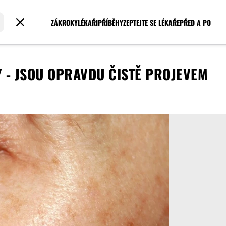
ZÁKROKY
LÉKAŘI
PŘÍBĚHY
ZEPTEJTE SE LÉKAŘE
PŘED A PO
 - JSOU OPRAVDU ČISTĚ PROJEVEM