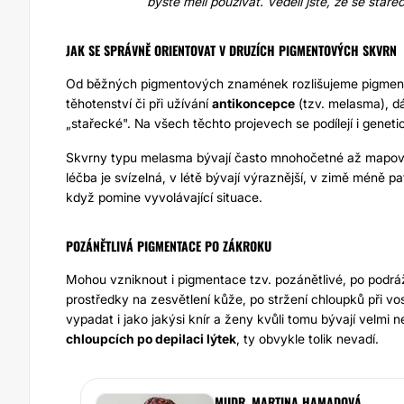
byste měli používat. Věděli jste, že se sta
JAK SE SPRÁVNĚ ORIENTOVAT V DRUZÍCH PIGMENTOVÝCH SKVRN
Od běžných pigmentových znamének rozlišujeme pigment
těhotenství či při užívání
antikoncepce
(tzv. melasma), dá
„stařecké". Na všech těchto projevech se podílejí i geneti
Skvrny typu melasma bývají často mnohočetné až mapovité, 
léčba je svízelná, v létě bývají výraznější, v zimě méně p
když pomine vyvolávající situace.
POZÁNĚTLIVÁ PIGMENTACE PO ZÁKROKU
Mohou vzniknout i pigmentace tzv. pozánětlivé, po podráždě
prostředky na zesvětlení kůže, po stržení chloupků při vo
vypadat i jako jakýsi knír a ženy kvůli tomu bývají velmi 
chloupcích po depilaci lýtek
, ty obvykle tolik nevadí.
MUDR. MARTINA HAMADOVÁ