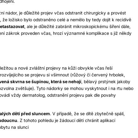
dhojení.
ní nádor, je důležité projev včas odstranit chirurgicky a provést
, že ložisko bylo odstraněno celé a nemělo by tedy dojít k recidivě
metastazovat
, ale je důležité zabránit mikroskopickému šíření dále,
 není zákrok proveden včas, hrozí významné komplikace s již někdy
ležitou a nové zvláštní projevy na kůži obvykle včas řeší
zvíjejícího se projevu si všimnout (růžový či červený hrbolek,
vená skvrna se šupinou, která se nehojí
, bělavý prstýnek jakoby
ozvolna zvětšuje). Tyto nádorky se mohou vyskytnout i na rtu nebo
rovádí vždy dermatolog, odstranění projevu pak dle povahy
alých dětí před sluncem
. V případě, že se dítě zbytečně spálí,
budoucnu
. Z tohoto pohledu je žádoucí děti chránit aplikací
bytu na slunci