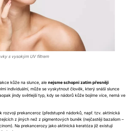
avky s vysokým UV filtrem
eakce kůže na slunce, ale
nejsme schopni zatím přesněji
elmi individuální, může se vyskytnout člověk, který snáší slunce
opak jindy světlejší typ, kdy se nádorů kůže bojíme více, nemá ve
k rozvoji prekanceroz (předstupně nádorků, např. tzv. aktinická
jících z jiných než z pigmentových buněk (nejčastěji bazaliom –
cinom). Na prekancerozy jako aktinická keratóza již existují