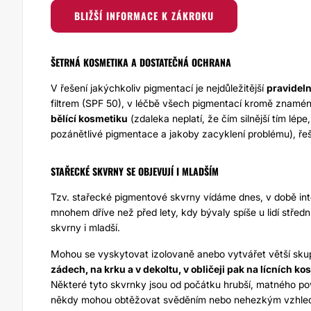
BLIŽŠÍ INFORMACE K ZÁKROKU
ŠETRNÁ KOSMETIKA A DOSTATEČNÁ OCHRANA
V řešení jakýchkoliv pigmentací je nejdůležitější
pravideln
filtrem (SPF 50), v léčbě všech pigmentací kromě znamén
bělící kosmetiku
(zdaleka neplatí, že čím silnější tím lép
pozánětlivé pigmentace a jakoby zacyklení problému), ře
STAŘECKÉ SKVRNY SE OBJEVUJÍ I MLADŠÍM
Tzv. stařecké pigmentové skvrny vídáme dnes, v době int
mnohem dříve než před lety, kdy bývaly spíše u lidí střední
skvrny
i mladší.
Mohou se vyskytovat izolovaně anebo vytvářet větší skup
zádech, na krku a v dekoltu, v obličeji pak na lícních 
Některé tyto skvrnky jsou od počátku hrubší, matného pov
někdy mohou obtěžovat svěděním nebo nehezkým vzhlede