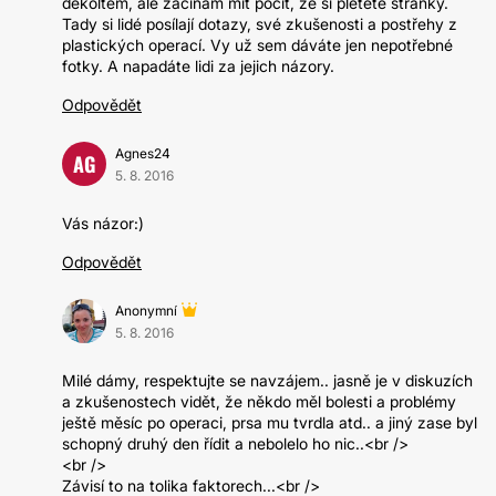
dekoltem, ale začínám mít pocit, že si pletete stránky.
Tady si lidé posílají dotazy, své zkušenosti a postřehy z
plastických operací. Vy už sem dáváte jen nepotřebné
fotky. A napadáte lidi za jejich názory.
Odpovědět
Agnes24
AG
5. 8. 2016
Vás názor:)
Odpovědět
Anonymní
5. 8. 2016
Milé dámy, respektujte se navzájem.. jasně je v diskuzích
a zkušenostech vidět, že někdo měl bolesti a problémy
ještě měsíc po operaci, prsa mu tvrdla atd.. a jiný zase byl
schopný druhý den řídit a nebolelo ho nic..<br />
<br />
Závisí to na tolika faktorech...<br />