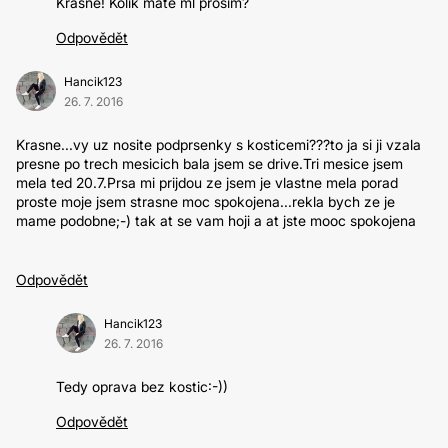
Krasne! Kolik mate ml prosim?
Odpovědět
Hancik123
26. 7. 2016
Krasne...vy uz nosite podprsenky s kosticemi???to ja si ji vzala
presne po trech mesicich bala jsem se drive.Tri mesice jsem
mela ted 20.7.Prsa mi prijdou ze jsem je vlastne mela porad
proste moje jsem strasne moc spokojena...rekla bych ze je
mame podobne;-) tak at se vam hoji a at jste mooc spokojena
Odpovědět
Hancik123
26. 7. 2016
Tedy oprava bez kostic:-))
Odpovědět