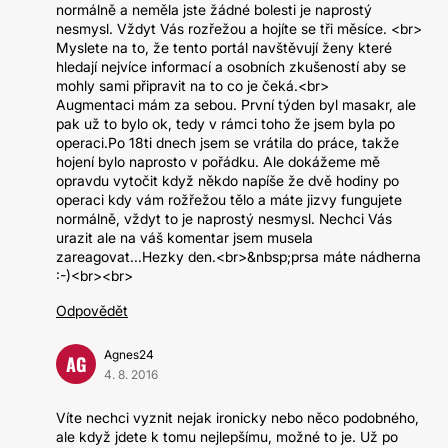
normálně a neměla jste žádné bolesti je naprostý
nesmysl. Vždyt Vás rozřežou a hojíte se tři měsíce. <br>
Myslete na to, že tento portál navštěvují ženy které
hledají nejvíce informací a osobních zkušeností aby se
mohly sami připravit na to co je čeká.<br>
Augmentaci mám za sebou. První týden byl masakr, ale
pak už to bylo ok, tedy v rámci toho že jsem byla po
operaci.Po 18ti dnech jsem se vrátila do práce, takže
hojení bylo naprosto v pořádku. Ale dokážeme mě
opravdu vytočit když někdo napíše že dvě hodiny po
operaci kdy vám rožřežou tělo a máte jizvy fungujete
normálně, vždyt to je naprostý nesmysl. Nechci Vás
urazit ale na váš komentar jsem musela
zareagovat...Hezky den.<br>&nbsp;prsa máte nádherna
:-)<br><br>
Odpovědět
Agnes24
AG
4. 8. 2016
Víte nechci vyznit nejak ironicky nebo něco podobného,
ale když jdete k tomu nejlepšímu, možné to je. Už po