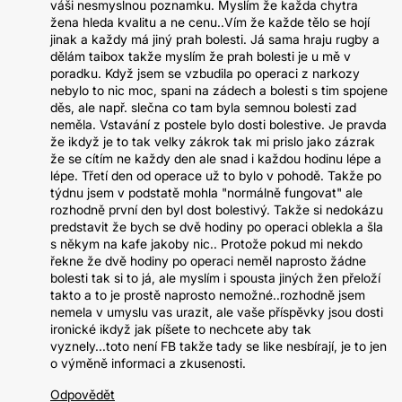
váši nesmyslnou poznamku. Myslím že každa chytra
žena hleda kvalitu a ne cenu..Vím že každe tělo se hojí
jinak a každy má jiný prah bolesti. Já sama hraju rugby a
dělám taibox takže myslím že prah bolesti je u mě v
poradku. Když jsem se vzbudila po operaci z narkozy
nebylo to nic moc, spani na zádech a bolesti s tim spojene
děs, ale např. slečna co tam byla semnou bolesti zad
neměla. Vstavání z postele bylo dosti bolestive. Je pravda
že ikdyž je to tak velky zákrok tak mi prislo jako zázrak
že se cítím ne každy den ale snad i každou hodinu lépe a
lépe. Třetí den od operace už to bylo v pohodě. Takže po
týdnu jsem v podstatě mohla "normálně fungovat" ale
rozhodně první den byl dost bolestivý. Takže si nedokázu
predstavit že bych se dvě hodiny po operaci oblekla a šla
s někym na kafe jakoby nic.. Protože pokud mi nekdo
řekne že dvě hodiny po operaci neměl naprosto žádne
bolesti tak si to já, ale myslím i spousta jiných žen přeloží
takto a to je prostě naprosto nemožné..rozhodně jsem
nemela v umyslu vas urazit, ale vaše příspěvky jsou dosti
ironické ikdyž jak píšete to nechcete aby tak
vyznely...toto není FB takže tady se like nesbírají, je to jen
o výměně informaci a zkusenosti.
Odpovědět