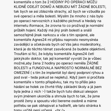
komentáře o tom že 2 HODINY PO OPERACI MŮŽU
KLIDNĚ ODEJÍT DOMŮ A NEBUDU MÍT ŽÁDNÉ BOLESTI,
tak bych se asi zblaznila strachy, až bych se vzbudila po
své operaci a měla bolesti. Mýslím že mnoho z nás bylo
po operaci nervozních z každého pichnutí a hledaly na
internetu iformace, že zrovna to co prožívají je normální
průběh hojení. Každý má jiný práh bolesti a snáší
samozřejmě jinak narkozu a vše s tím spojené, ale
komentáře Agnes24 mi příjdou naprosto nesmyslnéa
zavádějící a očekávala bych od Vás jako moderátorky,
která je do těchto témat zasvěcená že budete objektivní.
Troufám si říci, že kdyby komentáře Agnes24 četl
jakkýkoliv doktor, tak její komentář vyvrátí že je vůbec
možné,aby žena 2 hodiny po operaci neměla ŽÁDNÉ
BOLESTI a FUNGOVALA NAPROSTO NORMÁLNĚ BEZ
OMEZENÍ ( s tím že implantát byl daný podprsní rýhou a
pod sval - teda pokud se nepletu). Když jsem si pročítala
komentáře v tomto příspěvku, tak my to přišlo jako
hádání se holek ze čtvrté třídy základní školy a já jsem
byla jedna z nich :-) takže bych tuto diskuzi alespon
svým jménem ukončila a shrnula bych to tak, že jsme
prostě ženy a spoustu věcí bereme osobně a máme
potřebu se pak obhajovat a hašteřít, ale tato stránka k
tomu určitě není určená...<br />