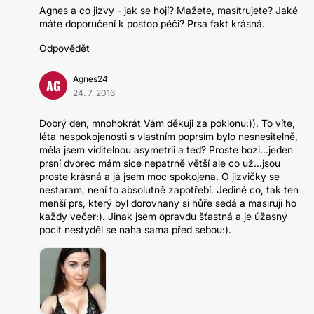
Agnes a co jizvy - jak se hojí? Mažete, masítrujete? Jaké
máte doporučení k postop péči? Prsa fakt krásná.
Odpovědět
Agnes24
AG
24. 7. 2016
Dobrý den, mnohokrát Vám děkuji za poklonu:)). To víte,
léta nespokojenosti s vlastním poprsím bylo nesnesitelně,
měla jsem viditelnou asymetrii a ted? Proste bozi...jeden
prsní dvorec mám sice nepatrně větší ale co už...jsou
proste krásná a já jsem moc spokojena. O jizvičky se
nestaram, není to absolutně zapotřebí. Jediné co, tak ten
menší prs, který byl dorovnany si hůře sedá a masiruji ho
každy večer:). Jinak jsem opravdu šťastná a je úžasný
pocit nestyděl se naha sama před sebou:).