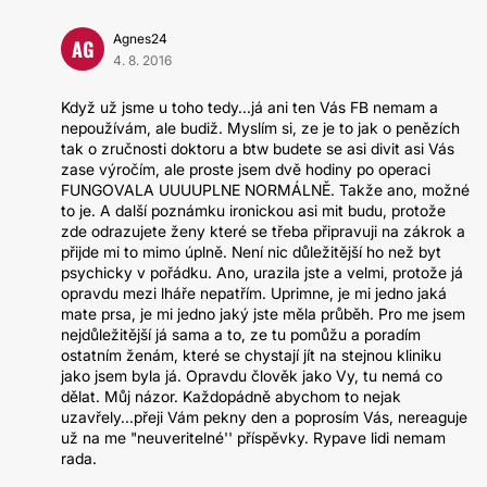
Agnes24
AG
4. 8. 2016
Když už jsme u toho tedy...já ani ten Vás FB nemam a
nepoužívám, ale budiž. Myslím si, ze je to jak o penězích
tak o zručnosti doktoru a btw budete se asi divit asi Vás
zase výročím, ale proste jsem dvě hodiny po operaci
FUNGOVALA UUUUPLNE NORMÁLNĚ. Takže ano, možné
to je. A další poznámku ironickou asi mit budu, protože
zde odrazujete ženy které se třeba připravuji na zákrok a
přijde mi to mimo úplně. Není nic důležitější ho než byt
psychicky v pořádku. Ano, urazila jste a velmi, protože já
opravdu mezi lháře nepatřím. Uprimne, je mi jedno jaká
mate prsa, je mi jedno jaký jste měla průběh. Pro me jsem
nejdůležitější já sama a to, ze tu pomůžu a poradím
ostatním ženám, které se chystají jít na stejnou kliniku
jako jsem byla já. Opravdu člověk jako Vy, tu nemá co
dělat. Můj názor. Každopádně abychom to nejak
uzavřely...přeji Vám pekny den a poprosím Vás, nereaguje
už na me "neuveritelné'' příspěvky. Rypave lidi nemam
rada.