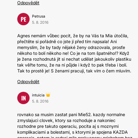
Odpovědět
Petrusa
PE
5. 8. 2016
Agnes nemám vůbec pocit, že by na Vás ta Mia útočila,
přečtěte si pořádně co jste jí před tím napsala! Ani
memyslim, že by tady nějaké ženy odrazovala, prosťe
někoho to bolí někoho ne! Co je na tom špatného!? Když
je žena rozhodnutá jít si nechat udělat jakoukoliv plastiku
tak věřte tomu, že na ni půjde i když to pak třeba i bolí.
Tak to prostě je! S ženami pracuji, tak vím o čem mluvím.
Odpovědět
intuicia
IN
5. 8. 2016
rovnako sa musim zastat pani Mie52. kazdy normalne
zmyslajuci clovek, ktory sa rozhoduje a nakoniec
rozhodne pre takuto operaciu, pocita aj s moznymi
komplikaciami a bolestami, s ktorymi je spojena KAZDA
operacia. potom je radsej milo prekvapeny priebehom bez