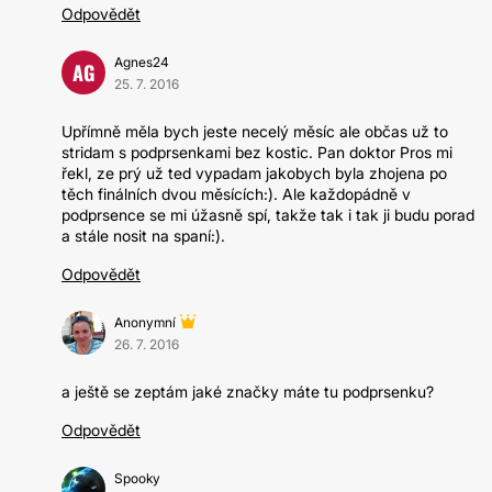
Odpovědět
Agnes24
AG
25. 7. 2016
Upřímně měla bych jeste necelý měsíc ale občas už to
stridam s podprsenkami bez kostic. Pan doktor Pros mi
řekl, ze prý už ted vypadam jakobych byla zhojena po
těch finálních dvou měsících:). Ale každopádně v
podprsence se mi úžasně spí, takže tak i tak ji budu porad
a stále nosit na spaní:).
Odpovědět
Anonymní
26. 7. 2016
a ještě se zeptám jaké značky máte tu podprsenku?
Odpovědět
Spooky