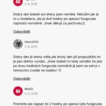
AG
2. 8. 2016
Dobrý den bolesti ani dreny jsem neměla. Netuším jak je
to u modelace, ale já dvě hodiny po operaci fungovala
naprosto normálně. Jinak děkuji za pochvalu:))
Odpovědět
Hancik123
3. 8. 2016
Dobry den já dreny měla,ale druhý den při propouštění mi
je pan doktor vyndal...Jinak bolesti to tedy závidím že jste
po dvou hodinách fungovala normálně já jsem se sotva v
nemocnici zvedla na toaletu:-))
Odpovědět
Mia52
MI
4. 8. 2016
Prominte ale napsat že 2 hodiny po operaci jste fungovala