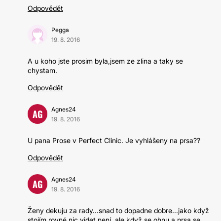
Odpovědět
Pegga
19. 8. 2016
A u koho jste prosim byla,jsem ze zlina a taky se
chystam.
Odpovědět
Agnes24
AG
19. 8. 2016
U pana Prose v Perfect Clinic. Je vyhlášeny na prsa??
Odpovědět
Agnes24
AG
19. 8. 2016
Ženy dekuju za rady...snad to dopadne dobre...jako když
stojím rovné nic videt není, ale když se ohnu a prsa se