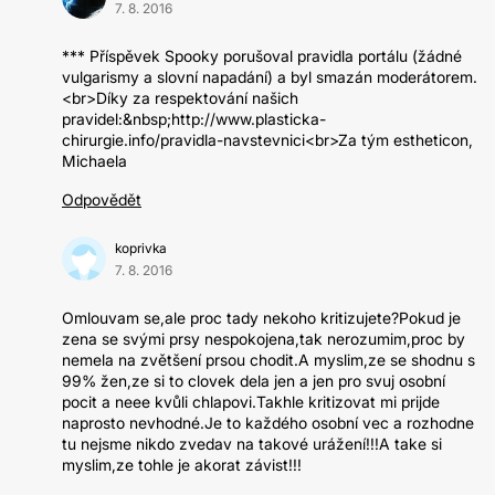
7. 8. 2016
*** Příspěvek Spooky porušoval pravidla portálu (žádné
vulgarismy a slovní napadání) a byl smazán moderátorem.
<br>Díky za respektování našich
pravidel:&nbsp;http://www.plasticka-
chirurgie.info/pravidla-navstevnici<br>Za tým estheticon,
Michaela
Odpovědět
koprivka
7. 8. 2016
Omlouvam se,ale proc tady nekoho kritizujete?Pokud je
zena se svými prsy nespokojena,tak nerozumim,proc by
nemela na zvětšení prsou chodit.A myslim,ze se shodnu s
99% žen,ze si to clovek dela jen a jen pro svuj osobní
pocit a neee kvůli chlapovi.Takhle kritizovat mi prijde
naprosto nevhodné.Je to každého osobní vec a rozhodne
tu nejsme nikdo zvedav na takové urážení!!!A take si
myslim,ze tohle je akorat závist!!!