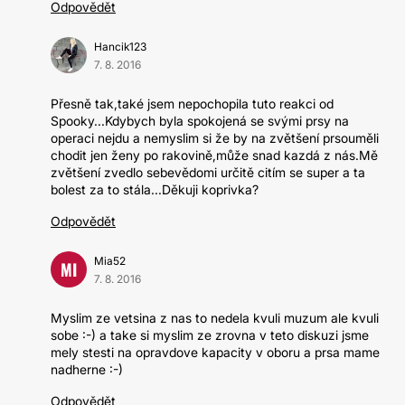
Odpovědět
Hancik123
7. 8. 2016
Přesně tak,také jsem nepochopila tuto reakci od
Spooky...Kdybych byla spokojená se svými prsy na
operaci nejdu a nemyslim si že by na zvětšení prsouměli
chodit jen ženy po rakovině,může snad kazdá z nás.Mě
zvětšení zvedlo sebevědomi určitě citím se super a ta
bolest za to stála...Děkuji koprivka?
Odpovědět
Mia52
MI
7. 8. 2016
Myslim ze vetsina z nas to nedela kvuli muzum ale kvuli
sobe :-) a take si myslim ze zrovna v teto diskuzi jsme
mely stesti na opravdove kapacity v oboru a prsa mame
nadherne :-)
Odpovědět