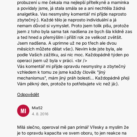
probuzení u me čekala ma nejlepší přítelkyně a maminka
a povídaly jsme, já stala smála se a ani nechtěla žádná
analgetika. Vas nesmyslny komentář mi přijde naprosto
zbytečný:). Každé tělo je naprosto individuální a já
nemam důvod si vymyslet. Proto jsem tolik píšu, protože
jsem z toho byla sama tak nadšena ze bych šla klidně zas
a ted hned a přemýšlím i příští rok ze velikost zvětšit.
Jsem nadšena. A uprimne už ne po třech ale dvou
měsících můžete dělat vše:). Nevim kde jste byla, ale
podle Vašich zážitku, asi nic moc. Každopádně týden po
operaci jsem už byla v práci. <br />
Vás komentář mi přijde opravdu nesmyslny a zbytečný
vzhledem k tomu ze jsme každy člověk "jiný
mechanismus", mám jiný práh bolesti... Každopádně přeji
Vám pěkný den, protože to potřebujete víc než já:).
Odpovědět
Mia52
MI
4. 8. 2016
Milá slečno, operoval mě pan primář Vřesky a myslím že
je to opravdu kapacita ve svem oboru, to jen reakce na