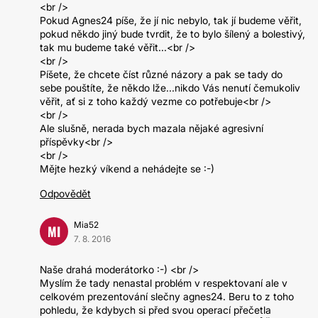
<br />
Pokud Agnes24 píše, že jí nic nebylo, tak jí budeme věřit,
pokud někdo jiný bude tvrdit, že to bylo šílený a bolestivý,
tak mu budeme také věřit...<br />
<br />
Píšete, že chcete číst různé názory a pak se tady do
sebe pouštíte, že někdo lže...nikdo Vás nenutí čemukoliv
věřit, ať si z toho každý vezme co potřebuje<br />
<br />
Ale slušně, nerada bych mazala nějaké agresivní
příspěvky<br />
<br />
Mějte hezký víkend a nehádejte se :-)
Odpovědět
Mia52
MI
7. 8. 2016
Naše drahá moderátorko :-) <br />
Myslím že tady nenastal problém v respektovaní ale v
celkovém prezentování slečny agnes24. Beru to z toho
pohledu, že kdybych si před svou operací přečetla