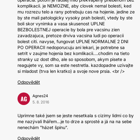
komplikacii. je NEMOZNE, aby clovek nemal bolesti, ked
mu rozrezu telo a rany potrebuju cas na hojenie. jedine ze
by ste mali patologicky vysoky prah bolesti, vtedy by ste
boli skor vynimka a vasa skusenost UPLNE
BEZBOLESTNEJ operacie by bola pre vacsinu zien
zavadzajuca, pretoze drviva vacsina ludi po operacii
bolest citi. navyse, fungovat UPLNE NORMALNE 2 DNI
PO OPERACII nedoporucuju ani lekari, je potrebne sa
setrit v zaujme hojenia bez komlikacii....chodim na tieto
stranky uz dost dlho, ale so sposobom, akym pisete a
reagujete vy, som sa este nestretla. kazdopadne uzivajte
si mladost (trva len kratko) a svoje nove prsia. <br />
Odpovědět
Agnes24
AG
5. 8. 2016
Uprimne také jsem se jeste nesetkala s cizimy lidmi co by
me nazývali lhářem...je to drze a sprosté a já na na sebe
nenechám "házet špínu".
Odpovědět