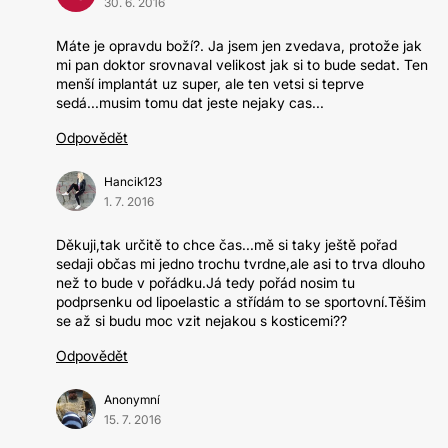
30. 6. 2016
Máte je opravdu boží?. Ja jsem jen zvedava, protože jak
mi pan doktor srovnaval velikost jak si to bude sedat. Ten
menší implantát uz super, ale ten vetsi si teprve
sedá...musim tomu dat jeste nejaky cas...
Odpovědět
Hancik123
1. 7. 2016
Děkuji,tak určitě to chce čas...mě si taky ještě pořad
sedaji občas mi jedno trochu tvrdne,ale asi to trva dlouho
než to bude v pořádku.Já tedy pořád nosim tu
podprsenku od lipoelastic a střídám to se sportovní.Těšim
se až si budu moc vzit nejakou s kosticemi??
Odpovědět
Anonymní
15. 7. 2016