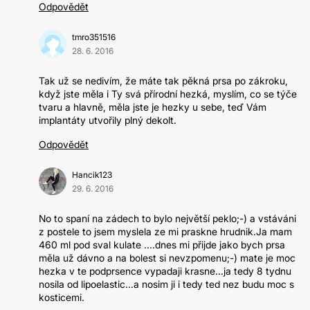
Odpovědět
tmro351516
28. 6. 2016
Tak už se nedivím, že máte tak pěkná prsa po zákroku,
když jste měla i Ty svá přírodní hezká, myslím, co se týče
tvaru a hlavně, měla jste je hezky u sebe, teď Vám
implantáty utvořily plný dekolt.
Odpovědět
Hancik123
29. 6. 2016
No to spaní na zádech to bylo největší peklo;-) a vstáváni
z postele to jsem myslela ze mi praskne hrudnik.Ja mam
460 ml pod sval kulate ....dnes mi přijde jako bych prsa
měla už dávno a na bolest si nevzpomenu;-) mate je moc
hezka v te podprsence vypadaji krasne...ja tedy 8 tydnu
nosila od lipoelastic...a nosim ji i tedy ted nez budu moc s
kosticemi.