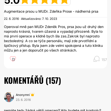
5.0
Augmentace prsou u MUDr. Zdeňka Prose - nádherná prsa
22. 6. 2016 · Aktualizováno: 7. 10. 2023
Operoval mně pan MUDr Zdeněk Pros, prsa jsou už druhý den
naprosto krásná, tvarem úžasná a vypadají přirozeně. Byla to
má první operace a klidně bych šla zas.Zakrok byl naprosto
bezbolestný. A co se týče personálu, mají zde prvotřídní a
špičkový přístup. Byla jsem zde velmi spokojená a tuto kliniku
můžu jen a jen doporučit po všech stránkách.
13
157
KOMENTÁŘŮ (
157
)
Anonymní
23. 6. 2016
nemáte tedy žádná větší omezení? Kdy budete mít kontrolu?