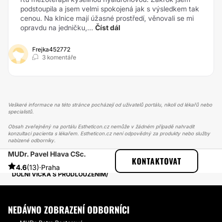
podstoupila a jsem velmi spokojená jak s výsledkem tak
cenou. Na klnice mají úžasné prostředí, věnovali se mi
opravdu na jedničku,...
Číst dál
Frejka452772
3 komentáře
Veškeré informace na této stránce pocházejí od uživatelů portálu, nikoli od lékařů nebo
specialistů.
Obsah zveřejněný na portálu Estheticon.cz nemůže v žádném případě nahradit
konzultaci pacienta s lékařem. Estheticon.cz není odpovědný za produkty nebo služby
nabízené odborníky.
MUDr. Pavel Hlava CSc.
ESTHETICON
PŘÍBĚHY
KONTAKTOVAT
PŘÍBĚHY TÝKAJÍCÍ SE ZÁKROKU OPERACE DOLNÍCH VÍČEK
4.6
(13)
·
Praha
DOLNÍ VÍČKA S PRODLOUŽENÍM
NEDÁVNO ZOBRAZENÍ ODBORNÍCI