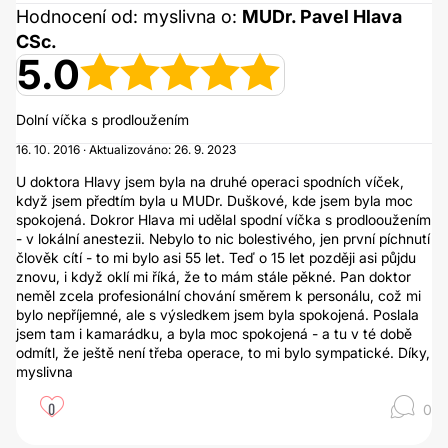
Hodnocení od: myslivna o:
MUDr. Pavel Hlava
CSc.
5.0
Dolní víčka s prodloužením
16. 10. 2016 · Aktualizováno: 26. 9. 2023
U doktora Hlavy jsem byla na druhé operaci spodních víček,
když jsem předtím byla u MUDr. Duškové, kde jsem byla moc
spokojená. Dokror Hlava mi udělal spodní víčka s prodlooužením
- v lokální anestezii. Nebylo to nic bolestivého, jen první píchnutí
člověk cítí - to mi bylo asi 55 let. Teď o 15 let později asi půjdu
znovu, i když oklí mi říká, že to mám stále pěkné. Pan doktor
neměl zcela profesionální chování směrem k personálu, což mi
bylo nepříjemné, ale s výsledkem jsem byla spokojená. Poslala
jsem tam i kamarádku, a byla moc spokojená - a tu v té době
odmítl, že ještě není třeba operace, to mi bylo sympatické. Díky,
myslivna
0
0