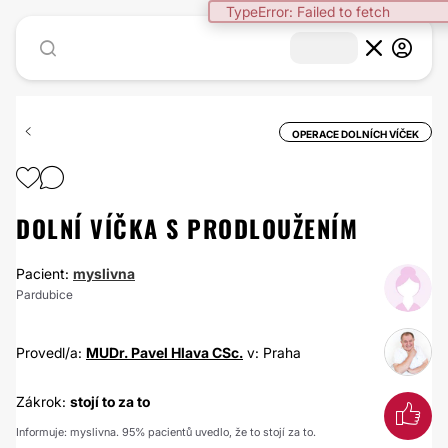
TypeError: Failed to fetch
OPERACE DOLNÍCH VÍČEK
DOLNÍ VÍČKA S PRODLOUŽENÍM
Pacient:
myslivna
Pardubice
Provedl/a:
MUDr. Pavel Hlava CSc.
v: Praha
Zákrok:
stojí to za to
Informuje: myslivna. 95% pacientů uvedlo, že to stojí za to.