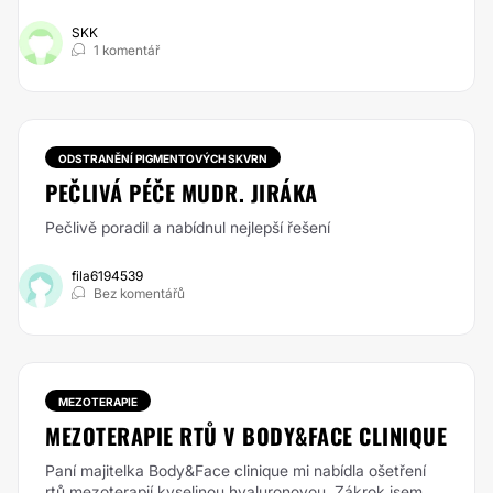
SKK
1 komentář
ODSTRANĚNÍ PIGMENTOVÝCH SKVRN
PEČLIVÁ PÉČE MUDR. JIRÁKA
Pečlivě poradil a nabídnul nejlepší řešení
fila6194539
Bez komentářů
MEZOTERAPIE
MEZOTERAPIE RTŮ V BODY&FACE CLINIQUE
Paní majitelka Body&Face clinique mi nabídla ošetření
rtů mezoterapií kyselinou hyaluronovou. Zákrok jsem