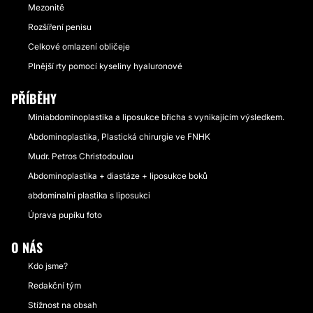
Mezonitě
Rozšíření penisu
Celkové omlazení obličeje
Plnější rty pomocí kyseliny hyaluronové
PŘÍBĚHY
Miniabdominoplastika a liposukce břicha s vynikajícím výsledkem.
Abdominoplastika, Plastická chirurgie ve FNHK
Mudr. Petros Christodoulou
Abdominoplastika + diastáze + liposukce boků
abdominalni plastika s liposukci
Úprava pupíku foto
O NÁS
Kdo jsme?
Redakční tým
Stížnost na obsah