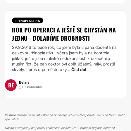
RHINOPLASTIKA
ROK PO OPERACI A JEŠTĚ SE CHYSTÁM NA
JEDNU - DOLADÍME DROBNOSTI
29.9.2016 to bude rok, co jsem byla u pana docenta na
celkovou rhinoplastiku. Včera jsem byla na kontrole,
jelikož ještě jsou malinké nedokonalosti k doladění a
musím říct, že pan doktor byl opět úžasný, milý, prostě
skvělý. I přes urputné dotazy...
Číst dál
Belara
BE
1 komentář
Veškeré informace na této stránce pocházejí od uživatelů portálu, nikoli od lékařů nebo
specialistů.
Obsah zveřejněný na portálu Estheticon.cz nemůže v žádném případě nahradit