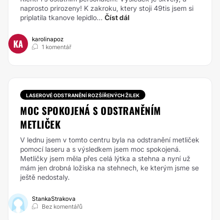
naprosto prirozeny! K zakroku, ktery stoji 49tis jsem si
priplatila tkanove lepidlo...
Číst dál
karolinapoz
KA
1 komentář
LASEROVÉ ODSTRANĚNÍ ROZŠÍŘENÝCH ŽILEK
MOC SPOKOJENÁ S ODSTRANĚNÍM
METLIČEK
V lednu jsem v tomto centru byla na odstranění metliček
pomocí laseru a s výsledkem jsem moc spokojená.
Metličky jsem měla přes celá lýtka a stehna a nyní už
mám jen drobná ložiska na stehnech, ke kterým jsme se
ještě nedostaly.
StankaStrakova
Bez komentářů