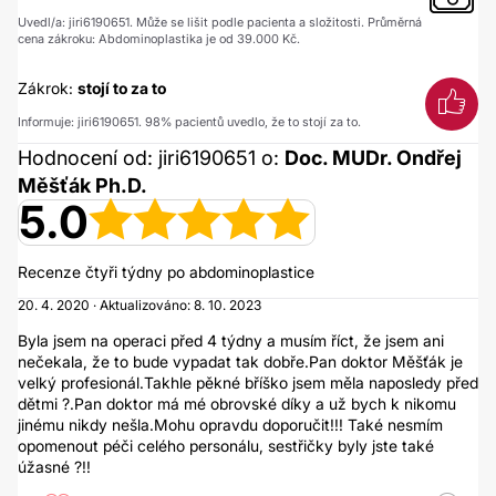
Uvedl/a: jiri6190651. Může se lišit podle pacienta a složitosti. Průměrná
cena zákroku: Abdominoplastika je od 39.000 Kč.
Zákrok:
stojí to za to
Informuje: jiri6190651. 98% pacientů uvedlo, že to stojí za to.
Hodnocení od: jiri6190651 o:
Doc. MUDr. Ondřej
Měšťák Ph.D.
5.0
Recenze čtyři týdny po abdominoplastice
20. 4. 2020 · Aktualizováno: 8. 10. 2023
Byla jsem na operaci před 4 týdny a musím říct, že jsem ani
nečekala, že to bude vypadat tak dobře.Pan doktor Měšťák je
velký profesionál.Takhle pěkné bříško jsem měla naposledy před
dětmi ?.Pan doktor má mé obrovské díky a už bych k nikomu
jinému nikdy nešla.Mohu opravdu doporučit!!! Také nesmím
opomenout péči celého personálu, sestřičky byly jste také
úžasné ?!!