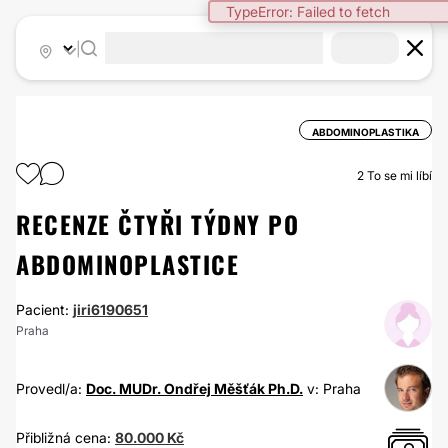
TypeError: Failed to fetch
|
ABDOMINOPLASTIKA
2
To se mi líbí
RECENZE ČTYŘI TÝDNY PO
ABDOMINOPLASTICE
Pacient:
jiri6190651
Praha
Provedl/a:
Doc. MUDr. Ondřej Měšťák Ph.D.
v: Praha
Přibližná cena:
80.000 Kč