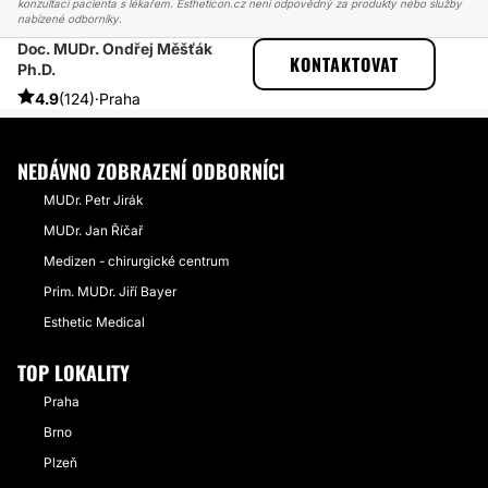
konzultaci pacienta s lékařem. Estheticon.cz není odpovědný za produkty nebo služby
nabízené odborníky.
Doc. MUDr. Ondřej Měšťák
ESTHETICON
PŘÍBĚHY
KONTAKTOVAT
Ph.D.
PŘÍBĚHY TÝKAJÍCÍ SE ZÁKROKU ABDOMINOPLASTIKA
RECENZE ČTYŘI TÝDNY PO ABDOMINOPLASTICE
4.9
(124)
·
Praha
NEDÁVNO ZOBRAZENÍ ODBORNÍCI
MUDr. Petr Jirák
MUDr. Jan Říčař
Medizen - chirurgické centrum
Prim. MUDr. Jiří Bayer
Esthetic Medical
TOP LOKALITY
Praha
Brno
Plzeň