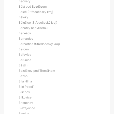
Bečváry
Bělá pod Bezdězem
Běleč (Středočeský kraj)
Běloky
Bělušice (Středočeský kraj)
Benátky nad Jizerou
Benešov
Bernardov
Bernartice (Středočeský kraj)
Beroun
Beřovice
Běrunice
Běštín
Bezděkov pod Třemšínem
Bezno
Bílá Hlína
Bílé Podolí
Bílichov
Bílkovice
Bítouchov
Blažejovice
Blevice