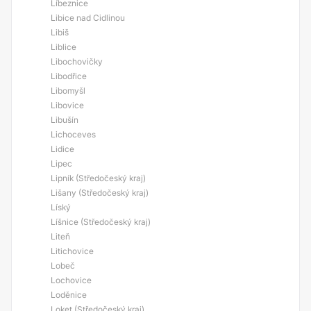
Líbeznice
Libice nad Cidlinou
Libiš
Liblice
Libochovičky
Libodřice
Libomyšl
Libovice
Libušín
Lichoceves
Lidice
Lipec
Lipník (Středočeský kraj)
Lišany (Středočeský kraj)
Líský
Líšnice (Středočeský kraj)
Liteň
Litichovice
Lobeč
Lochovice
Loděnice
Loket (Středočeský kraj)