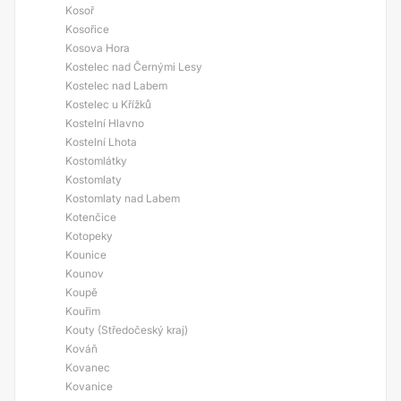
Kosoř
Kosořice
Kosova Hora
Kostelec nad Černými Lesy
Kostelec nad Labem
Kostelec u Křížků
Kostelní Hlavno
Kostelní Lhota
Kostomlátky
Kostomlaty
Kostomlaty nad Labem
Kotenčice
Kotopeky
Kounice
Kounov
Koupě
Kouřim
Kouty (Středočeský kraj)
Kováň
Kovanec
Kovanice