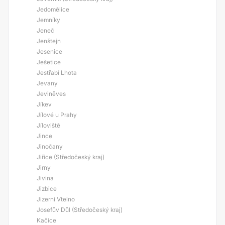
Jedomělice
Jemníky
Jeneč
Jenštejn
Jesenice
Ješetice
Jestřabí Lhota
Jevany
Jeviněves
Jíkev
Jílové u Prahy
Jíloviště
Jince
Jinočany
Jiřice (Středočeský kraj)
Jirny
Jivina
Jizbice
Jizerní Vtelno
Josefův Důl (Středočeský kraj)
Kačice