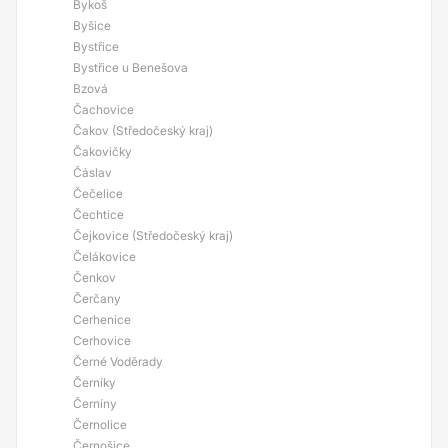
Bykoš
Byšice
Bystřice
Bystřice u Benešova
Bzová
Čachovice
Čakov (Středočeský kraj)
Čakovičky
Čáslav
Čečelice
Čechtice
Čejkovice (Středočeský kraj)
Čelákovice
Čenkov
Čerčany
Cerhenice
Cerhovice
Černé Voděrady
Černíky
Černíny
Černolice
Černošice