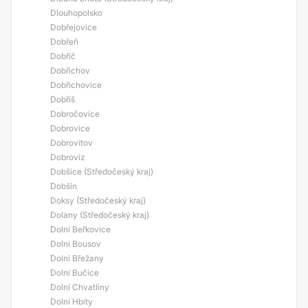
Dlouhopolsko
Dobřejovice
Dobřeň
Dobříč
Dobřichov
Dobřichovice
Dobříš
Dobročovice
Dobrovice
Dobrovítov
Dobrovíz
Dobšice (Středočeský kraj)
Dobšín
Doksy (Středočeský kraj)
Dolany (Středočeský kraj)
Dolní Beřkovice
Dolní Bousov
Dolní Břežany
Dolní Bučice
Dolní Chvatliny
Dolní Hbity