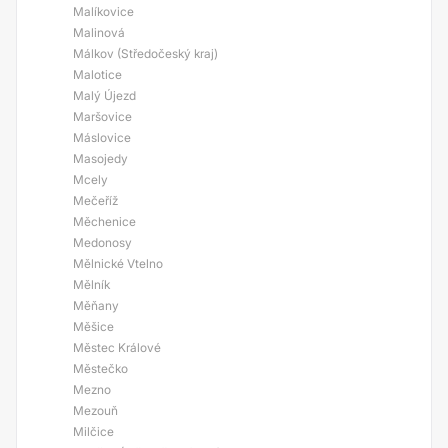
Malíkovice
Malinová
Málkov (Středočeský kraj)
Malotice
Malý Újezd
Maršovice
Máslovice
Masojedy
Mcely
Mečeříž
Měchenice
Medonosy
Mělnické Vtelno
Mělník
Měňany
Měšice
Městec Králové
Městečko
Mezno
Mezouň
Milčice