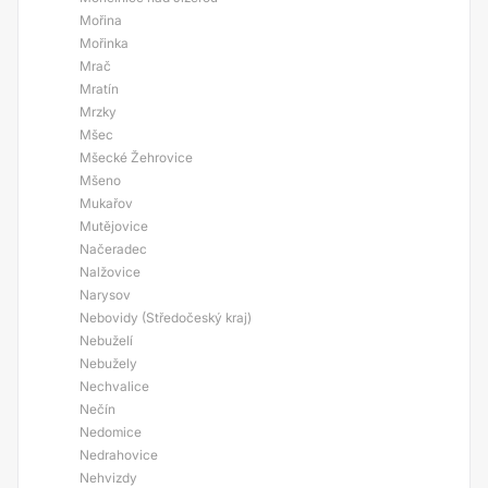
Mořina
Mořinka
Mrač
Mratín
Mrzky
Mšec
Mšecké Žehrovice
Mšeno
Mukařov
Mutějovice
Načeradec
Nalžovice
Narysov
Nebovidy (Středočeský kraj)
Nebuželí
Nebužely
Nechvalice
Nečín
Nedomice
Nedrahovice
Nehvizdy