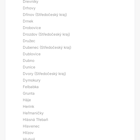
Drevníky
Drhovy
Dřínov (Středočeský kraj)
Drnek
Drobovice
Drozdov (Středočeský kraj)
Družec
Dubenec (Středočeský kraj)
Dublovice
Dubno
Dunice
Dvory (Středočeský kraj)
Dymokury
Felbabka
Grunta
Háje
Herink
Heřmaničky
Hlásná Třebaň
Hlavenec
Hlízov
Hluboš