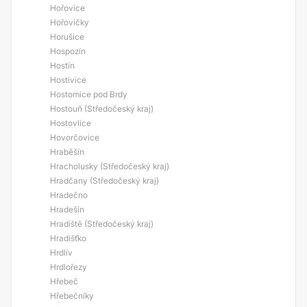
Hořovice
Hořovičky
Horušice
Hospozín
Hostín
Hostivice
Hostomice pod Brdy
Hostouň (Středočeský kraj)
Hostovlice
Hovorčovice
Hraběšín
Hracholusky (Středočeský kraj)
Hradčany (Středočeský kraj)
Hradečno
Hradešín
Hradiště (Středočeský kraj)
Hradišťko
Hrdlív
Hrdlořezy
Hřebeč
Hřebečníky