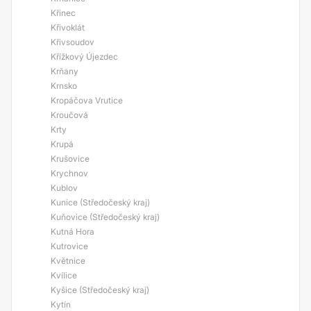
Křinec
Křivoklát
Křivsoudov
Křížkový Újezdec
Krňany
Krnsko
Kropáčova Vrutice
Kroučová
Krty
Krupá
Krušovice
Krychnov
Kublov
Kunice (Středočeský kraj)
Kuňovice (Středočeský kraj)
Kutná Hora
Kutrovice
Květnice
Kvílice
Kyšice (Středočeský kraj)
Kytín