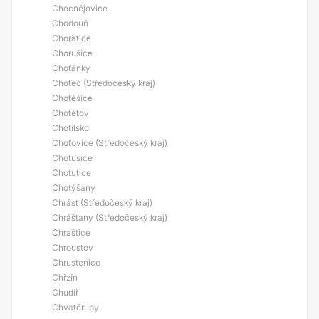
Chocnějovice
Chodouň
Choratice
Chorušice
Choťánky
Choteč (Středočeský kraj)
Chotěšice
Chotětov
Chotilsko
Choťovice (Středočeský kraj)
Chotusice
Chotutice
Chotýšany
Chrást (Středočeský kraj)
Chrášťany (Středočeský kraj)
Chraštice
Chroustov
Chrustenice
Chřzín
Chudíř
Chvatěruby