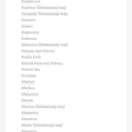
Kozárovice
Kozmice (Středočeský kraj)
Kozojedy (Středočeský kraj)
Kozomín
Krakov
Krakovany
Krakovec
Královice (Středočeský kraj)
Kralupy nad Vltavou
Králův Dvůr
Krásná Hora nad Vltavou
Krásná Ves
Krchleby
Křečhoř
Křečkov
Křečovice
Křenek
Křenice (Středočeský kraj)
Křepenice
Křesetice
Křešín (Středočeský kraj)
Krhanice