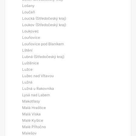
Lošany
Loučeň
Loucká (Středočeský kraj)
Loukov (Středočeský kraj)
Loukovec
Louňovice
Louňovice pod Blaníkem
Lštění
Lubná (Středočeský kraj)
Luštěnice
Lužce
Lužec nad Vltavou
Lužná
Lužná u Rakovníka
Lysá nad Labem
Makotřasy
Malá Hraštice
Malá Víska
Malé Kyšice
Malé Přítočno
Malešov