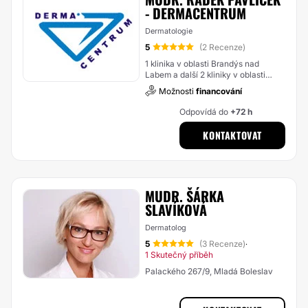
- DERMACENTRUM
Dermatologie
5
(2 Recenze)
1 klinika v oblasti Brandýs nad
Labem a další 2 kliniky v oblasti
Středočeský kraj
Možnosti
financování
Odpovídá do
+72 h
KONTAKTOVAT
MUDR. ŠÁRKA
SLAVÍKOVÁ
Dermatolog
5
(3 Recenze)
·
1 Skutečný příběh
Palackého 267/9, Mladá Boleslav