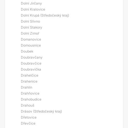
Dolní Jirčany
Dolní Kralovice
Dolní Krupá (Středočeský kraj)
Dolní Slivno
Dolní Stakory
Dolní Zimoř
Domanovice
Domousnice
Doubek
Doubravčany
Doubravčice
Doubravička
Drahelčice
Drahenice
Drahlín
Drahňovice
Drahobudice
Drahouš
Drásov (Středočeský kraj)
Dřetovice
Dřevčice