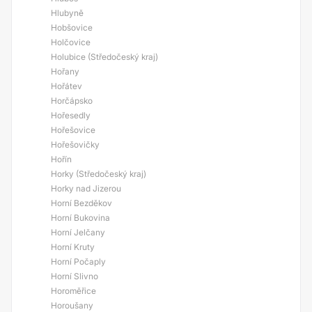
Hlubyně
Hobšovice
Holčovice
Holubice (Středočeský kraj)
Hořany
Hořátev
Horčápsko
Hořesedly
Hořešovice
Hořešovičky
Hořín
Horky (Středočeský kraj)
Horky nad Jizerou
Horní Bezděkov
Horní Bukovina
Horní Jelčany
Horní Kruty
Horní Počaply
Horní Slivno
Horoměřice
Horoušany