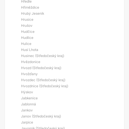
Hředle
Hřiměždice
Hrubý Jeseník
Hrusice
Hrušov
Hudčice
Hudlice
Hulice
Husí Lhota
Husinec (Středočeský kraj)
Hvězdonice
Hvozd (Středočeský kraj)
Hvožďany
Hvozdec (Středočeský kraj)
Hvozdnice (Středočeský kraj)
Hýskov
Jabkenice
Jablonná
Jankov
Janov (Středočeský kraj)
Jarpice
Javorník (Středočeský kraj)