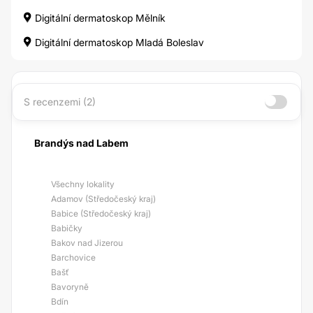
Digitální dermatoskop Mělník
Digitální dermatoskop Mladá Boleslav
S recenzemi (2)
Brandýs nad Labem
Všechny lokality
Adamov (Středočeský kraj)
Babice (Středočeský kraj)
Babičky
Bakov nad Jizerou
Barchovice
Bašť
Bavoryně
Bdín