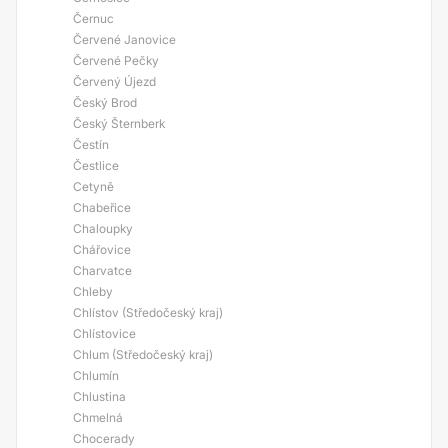
Černuc
Červené Janovice
Červené Pečky
Červený Újezd
Český Brod
Český Šternberk
Čestín
Čestlice
Cetyně
Chabeřice
Chaloupky
Chářovice
Charvatce
Chleby
Chlístov (Středočeský kraj)
Chlístovice
Chlum (Středočeský kraj)
Chlumín
Chlustina
Chmelná
Chocerady