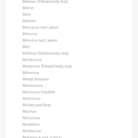
Milešov (Středočeský kraj)
Miličín
Milín
Milostín
Milovece nad Labem
Milovice
Milovice nad Labem
Milý
Miřetice (Středočeský kraj)
Mirošovice
Miskovice (Středočeský kraj)
Mitrovice
Mladá Boleslav
Mnichovice
Mnichovo Hradiště
Mnihovice
Mníšek pod Brdy
Mochov
Močovice
Modletice
Modřovice
Mohelnice nad Jizerou