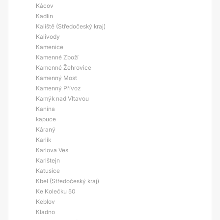
Kácov
Kadlín
Kaliště (Středočeský kraj)
Kalivody
Kamenice
Kamenné Zboží
Kamenné Žehrovice
Kamenný Most
Kamenný Přívoz
Kamýk nad Vltavou
Kanina
kapuce
Káraný
Karlík
Karlova Ves
Karlštejn
Katusice
Kbel (Středočeský kraj)
Ke Kolečku 50
Keblov
Kladno