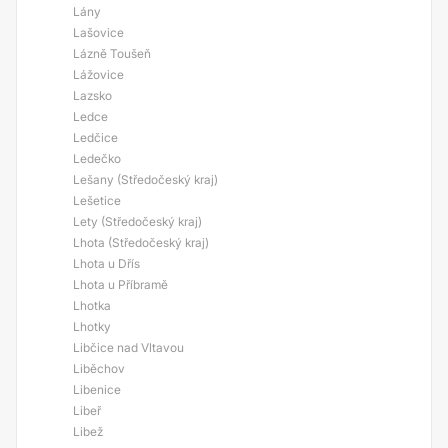
Lány
Lašovice
Lázně Toušeň
Lážovice
Lazsko
Ledce
Ledčice
Ledečko
Lešany (Středočeský kraj)
Lešetice
Lety (Středočeský kraj)
Lhota (Středočeský kraj)
Lhota u Dřís
Lhota u Příbramě
Lhotka
Lhotky
Libčice nad Vltavou
Liběchov
Libenice
Libeř
Libež