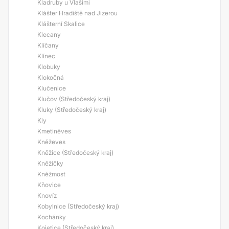
Kladruby u Vlašimi
Klášter Hradiště nad Jizerou
Klášterní Skalice
Klecany
Klíčany
Klínec
Klobuky
Klokočná
Klučenice
Klučov (Středočeský kraj)
Kluky (Středočeský kraj)
Kly
Kmetiněves
Kněževes
Kněžice (Středočeský kraj)
Kněžičky
Kněžmost
Kňovice
Knovíz
Kobylnice (Středočeský kraj)
Kochánky
Kojetice (Středočeský kraj)