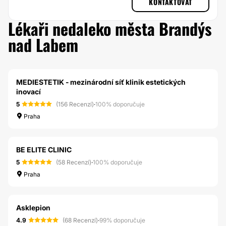
KONTAKTOVAT
Lékaři nedaleko města Brandýs
nad Labem
MEDIESTETIK - mezinárodní síť klinik estetických
inovací
5
(156 Recenzí)
·
100% doporučuje
Praha
BE ELITE CLINIC
5
(58 Recenzí)
·
100% doporučuje
Praha
Asklepion
4.9
(68 Recenzí)
·
99% doporučuje