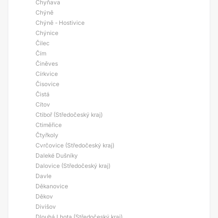
Chyňava
Chýně
Chýně - Hostivice
Chýnice
Čilec
Čím
Činěves
Církvice
Čisovice
Čistá
Cítov
Ctiboř (Středočeský kraj)
Ctiměřice
Čtyřkoly
Cvrčovice (Středočeský kraj)
Daleké Dušníky
Dalovice (Středočeský kraj)
Davle
Děkanovice
Děkov
Divišov
Dlouhá Lhota (Středočeský kraj)