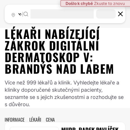
|
LÉKAŘI NABÍZEJÍCÍ
ZÁKROK
DIGITÁLNÍ
DERMATOSKOP
V:
BRANDÝS NAD LABEM
Více než 999 lékařů a klinik. Vyhledejte lékaře a
kliniky doporučené skutečnými pacienty,
seznamte se s jejich zkušenostmi a rozhodujte se
s důvěrou.
INFORMACE
LÉKAŘI
CENA
MUDR. RADEK PAVLÍČEK