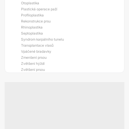
Otoplastika
Plastická operace paží
Profiloplastika
Rekonstrukce prsu
Rhinoplastika
Septoplastika
Syndrom karpálního tunelu
Transplantace vlasů
Vpáčené bradavky
Zmenšení prsou
Zvětšení hýždí
Zvětšení prsou