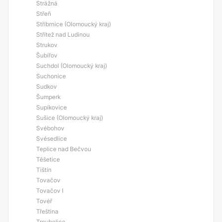
Strážná
Střeň
Stříbrnice (Olomoucký kraj)
Střítež nad Ludinou
Strukov
Šubířov
Suchdol (Olomoucký kraj)
Suchonice
Sudkov
Šumperk
Supíkovice
Sušice (Olomoucký kraj)
Svébohov
Svésedlice
Teplice nad Bečvou
Těšetice
Tištín
Tovačov
Tovačov I
Tovéř
Třeština
Troubelice