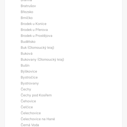
Bratrušov
Březsko
Brníčko
Brodek u Konice
Brodek u Přerova
Brodek u Prostějova
Budětsko
Buk (Olomoucký kraj)
Buková
Bukovany (Olomoucký kraj)
Bušín
Býškovice
Bystročice
Bystrovany
Čechy
Čechy pod Kosířem
Čehovice
Čelčice
Čelechovice
Čelechovice na Hané
Černá Voda