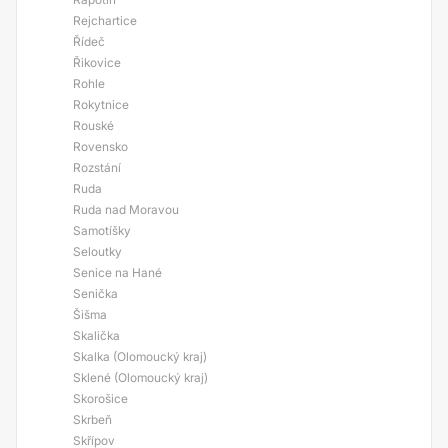
Rejchartice
Řídeč
Řikovice
Rohle
Rokytnice
Rouské
Rovensko
Rozstání
Ruda
Ruda nad Moravou
Samotíšky
Seloutky
Senice na Hané
Senička
Šišma
Skalička
Skalka (Olomoucký kraj)
Sklené (Olomoucký kraj)
Skorošice
Skrbeň
Skřípov