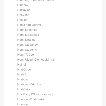
Hluchov
Hlušovice
Hněvotín
Hnojice
Horka nad Moravou
Horní Loděnice
Horní Moštěnice
Horní Nětčice
Horní Štěpánov
Horní Studénky
Horní Těšice
Horní Újezd (Olomoucký kraj)
Hoštejn
Hraběšice
Hrabišín
Hrabová
Hrabová - Vítošov
Hrabůvka
Hradčany (Olomoucký kraj)
Hranice - Drahotuše
Hranice I