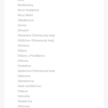
Norberčany
Nová Hradečná
Nový Malín
Obědkovice
Ochoz
Ohrozim
Olbramice (Olomoucký kraj)
Oldřichov (Olomoucký kraj)
Olomouc
Olšany
Olšany u Prostějova
Olšovec
Ondratice
Opatovice (Olomoucký kraj)
Oplocany
Oprostovice
Osek nad Bečvou
Oskava
Ostružná
Otaslavice
Otinoves