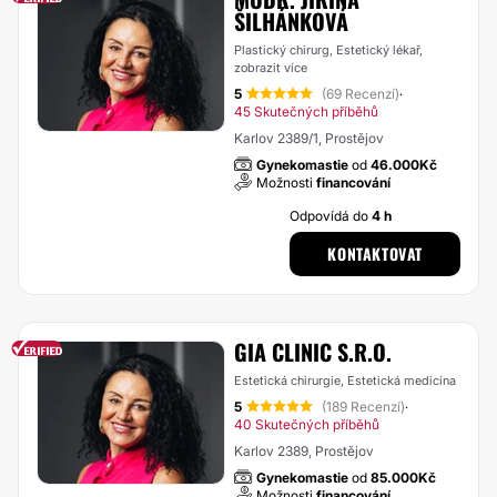
ŠILHÁNKOVÁ
Plastický chirurg, Estetický lékař,
zobrazit více
5
(69 Recenzí)
·
45 Skutečných příběhů
Karlov 2389/1, Prostějov
Gynekomastie
od
46.000Kč
Možnosti
financování
Odpovídá do
4 h
KONTAKTOVAT
GIA CLINIC S.R.O.
Estetická chirurgie, Estetická medicína
5
(189 Recenzí)
·
40 Skutečných příběhů
Karlov 2389, Prostějov
Gynekomastie
od
85.000Kč
Možnosti
financování