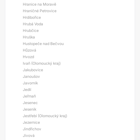
Hranice na Moravě
Hraničné Petrovice
Hrdibořice
Hrubá Voda
Hrubčice
Hruška
Hustopeče nad Bečvou
Hůzová
Hvozd
Ivaň (Olomoucký kraj)
Jakubovice
Janoušov
Javorník
Jedlí
Jeřmaň
Jesenec
Jeseník
Jestřebí (Olomoucký kraj)
Jezernice
Jindřichov
Jívová