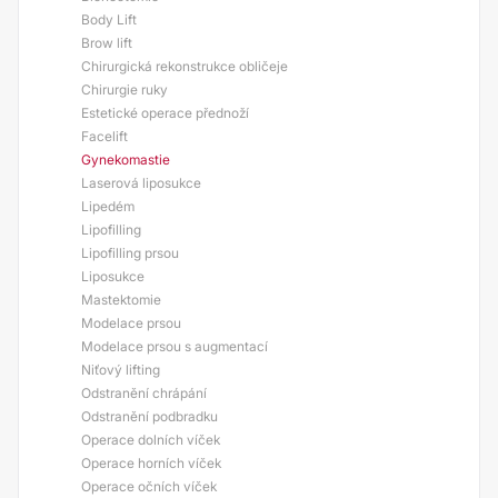
Body Lift
Brow lift
Chirurgická rekonstrukce obličeje
Chirurgie ruky
Estetické operace přednoží
Facelift
Gynekomastie
Laserová liposukce
Lipedém
Lipofilling
Lipofilling prsou
Liposukce
Mastektomie
Modelace prsou
Modelace prsou s augmentací
Niťový lifting
Odstranění chrápání
Odstranění podbradku
Operace dolních víček
Operace horních víček
Operace očních víček