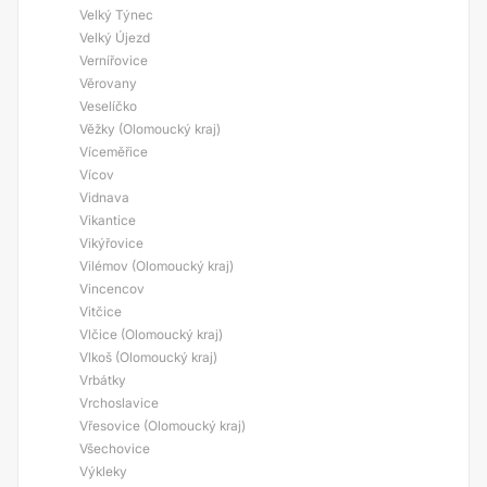
Velký Týnec
Velký Újezd
Vernířovice
Věrovany
Veselíčko
Věžky (Olomoucký kraj)
Víceměřice
Vícov
Vidnava
Vikantice
Vikýřovice
Vilémov (Olomoucký kraj)
Vincencov
Vitčice
Vlčice (Olomoucký kraj)
Vlkoš (Olomoucký kraj)
Vrbátky
Vrchoslavice
Vřesovice (Olomoucký kraj)
Všechovice
Výkleky