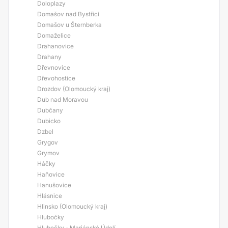
Doloplazy
Domašov nad Bystřicí
Domašov u Šternberka
Domaželice
Drahanovice
Drahany
Dřevnovice
Dřevohostice
Drozdov (Olomoucký kraj)
Dub nad Moravou
Dubčany
Dubicko
Dzbel
Grygov
Grymov
Háčky
Haňovice
Hanušovice
Hlásnice
Hlinsko (Olomoucký kraj)
Hlubočky
Hlubočky - Mariánské Údolí