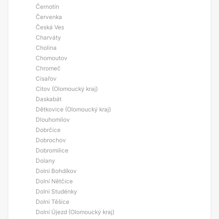
Černotín
Červenka
Česká Ves
Charváty
Cholina
Chomoutov
Chromeč
Císařov
Citov (Olomoucký kraj)
Daskabát
Dětkovice (Olomoucký kraj)
Dlouhomilov
Dobrčice
Dobrochov
Dobromilice
Dolany
Dolní Bohdíkov
Dolní Nětčice
Dolní Studénky
Dolní Těšice
Dolní Újezd (Olomoucký kraj)