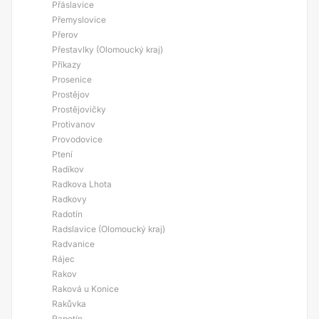
Přáslavice
Přemyslovice
Přerov
Přestavlky (Olomoucký kraj)
Příkazy
Prosenice
Prostějov
Prostějovičky
Protivanov
Provodovice
Ptení
Radíkov
Radkova Lhota
Radkovy
Radotín
Radslavice (Olomoucký kraj)
Radvanice
Rájec
Rakov
Raková u Konice
Rakůvka
Rapotín