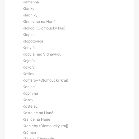
Kamenná
Kladky
Kladníky
Klenovice na Hané
Klokočí (Olomoucký kraj)
Klopina
Klopotovice
Kobylá
Kobylá nad Vidnavkou
Kojetín
Kokory
Kolšov
Komárov (Olomoucký kraj)
Konice
Kopřivná
Kosov
Kostelec
Kostelec na Hané
Kralice na Hané
Krchleby (Olomoucký kraj)
Krčmaň
Křelov - Břuchotín