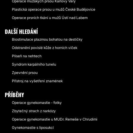
Operace mužských prsou Karlovy Vary
Plastická operace prsou u mužů České Budějovice
Operace prsních tkání u mužů Ústí nad Labem
DALŠÍ HLEDÁNÍ
Biostimulace plazmou bohatou na destičky
Odstranění povislé kůže z horních víček
Plíseň na nehtech
Syndrom karpálního tunelu
Zpevnění prsou
Přístroj na vyšetření znamének
PŘÍBĚHY
Operace gynekomastie - fotky
Zbytečný strach z narkózy
Operace gynekomastie u MUDr. Remeše v Chrudimi
Gynekomastie s liposukcí