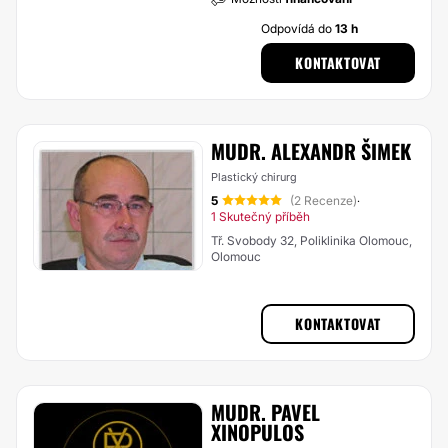
Odpovídá do
13 h
KONTAKTOVAT
MUDR. ALEXANDR ŠIMEK
Plastický chirurg
5
(2 Recenze)
·
1 Skutečný příběh
Tř. Svobody 32, Poliklinika Olomouc,
Olomouc
KONTAKTOVAT
MUDR. PAVEL
XINOPULOS