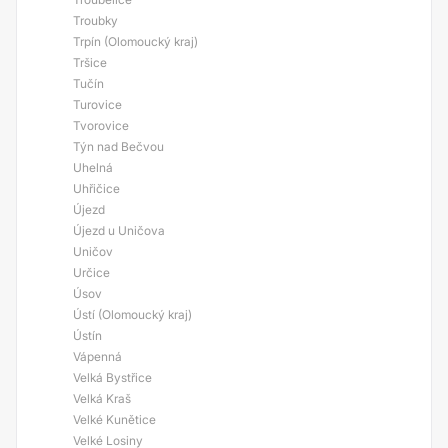
Troubky
Trpín (Olomoucký kraj)
Tršice
Tučín
Turovice
Tvorovice
Týn nad Bečvou
Uhelná
Uhřičice
Újezd
Újezd u Uničova
Uničov
Určice
Úsov
Ústí (Olomoucký kraj)
Ústín
Vápenná
Velká Bystřice
Velká Kraš
Velké Kunětice
Velké Losiny