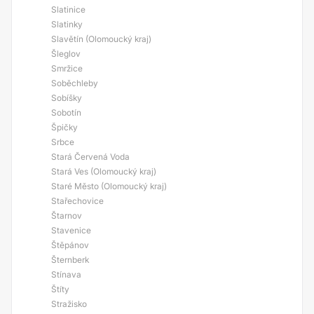
Slatinice
Slatinky
Slavětín (Olomoucký kraj)
Šleglov
Smržice
Soběchleby
Sobíšky
Sobotín
Špičky
Srbce
Stará Červená Voda
Stará Ves (Olomoucký kraj)
Staré Město (Olomoucký kraj)
Stařechovice
Štarnov
Stavenice
Štěpánov
Šternberk
Stínava
Štíty
Stražisko