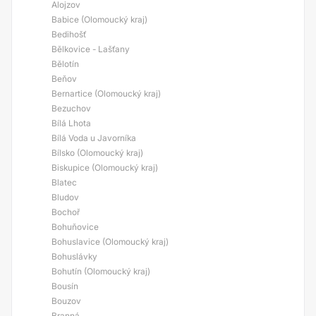
Alojzov
Babice (Olomoucký kraj)
Bedihošť
Bělkovice - Lašťany
Bělotín
Beňov
Bernartice (Olomoucký kraj)
Bezuchov
Bílá Lhota
Bílá Voda u Javorníka
Bílsko (Olomoucký kraj)
Biskupice (Olomoucký kraj)
Blatec
Bludov
Bochoř
Bohuňovice
Bohuslavice (Olomoucký kraj)
Bohuslávky
Bohutín (Olomoucký kraj)
Bousín
Bouzov
Branná