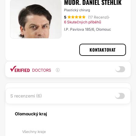
MUDR. DANIEL STEHLÍK
Plastický chirurg
5
(17 Recenzí)
·
6 Skutečných příběhů
I.P. Pavlova 185/6, Olomouc
KONTAKTOVAT
DOCTORS
S recenzemi (6)
Olomoucký kraj
Všechny kraje