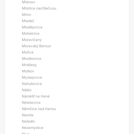
Milenov
Milotice nad Bečvou
Mírov
Mladeč
Mladějovice
Mohelnice
Moravičany
Moravský Beroun
Mořice
Mostkovice
Mrsklesy
Mutkov
Myslejovice
Nahošovice
Náklo
Náměšť na Hané
Nelešovice
Němčice nad Hanou
Nemile
Neředín
Nezamyslice
Niva