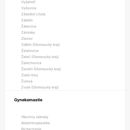
Vyšehoří
Výšovice
Zábeštní Lhota
Zábřeh
Žákovice
Zámrsky
Zborov
Zdětín (Olomoucký kraj)
Želatovice
Želeč (Olomoucký kraj)
Želechovice
Žerotín (Olomoucký kraj)
Zlaté Hory
Žulová
Zvole (Olomoucký kraj)
Gynekomastie
Všechny zákroky
Abdominoplastika
Bichectomie