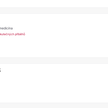
 medicína
kutečných příběhů
S