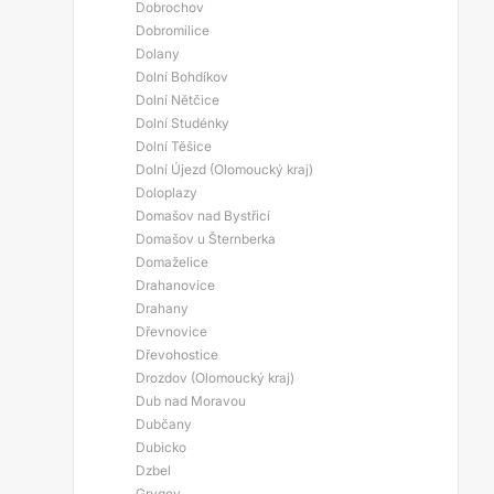
Dobrochov
Dobromilice
Dolany
Dolní Bohdíkov
Dolní Nětčice
Dolní Studénky
Dolní Těšice
Dolní Újezd (Olomoucký kraj)
Doloplazy
Domašov nad Bystřicí
Domašov u Šternberka
Domaželice
Drahanovice
Drahany
Dřevnovice
Dřevohostice
Drozdov (Olomoucký kraj)
Dub nad Moravou
Dubčany
Dubicko
Dzbel
Grygov