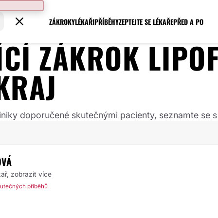
ZÁKROKY
LÉKAŘI
PŘÍBĚHY
ZEPTEJTE SE LÉKAŘE
PŘED A PO
JÍCÍ ZÁKROK
LIPO
KRAJ
 kliniky doporučené skutečnými pacienty, seznamte se s
OVÁ
kař,
zobrazit více
utečných příběhů