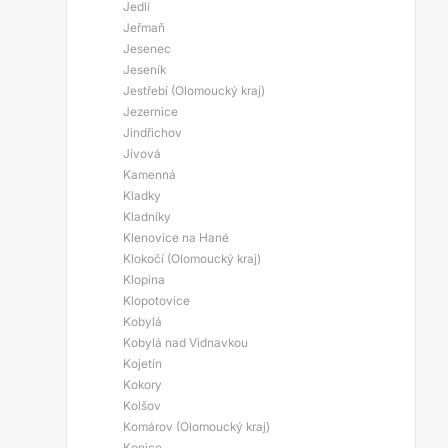
Jedlí
Jeřmaň
Jesenec
Jeseník
Jestřebí (Olomoucký kraj)
Jezernice
Jindřichov
Jívová
Kamenná
Kladky
Kladníky
Klenovice na Hané
Klokočí (Olomoucký kraj)
Klopina
Klopotovice
Kobylá
Kobylá nad Vidnavkou
Kojetín
Kokory
Kolšov
Komárov (Olomoucký kraj)
Konice