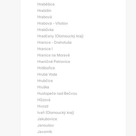
Hraběšice
Hrabišín
Hrabová
Hrabová - Vítošov
Hrabůvka
Hradčany (Olomoucký kraj)
Hranice - Drahotuše
Hranice I
Hranice na Moravě
Hraničné Petrovice
Hrdibořice
Hrubá Voda
Hrubčice
Hruška
Hustopeče nad Bečvou
Hůzová
Hvozd
Ivaň (Olomoucký kraj)
Jakubovice
Janoušov
Javorník