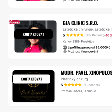
GIA CLINIC S.R.O.
Odpovídá do
13 h
Estetická chirurgie, Estetická
KONTAKTOVAT
5
·
(189 Recenzí)
40 S
Karlov 2389, Prostějov
Lipofilling prsou
od
85.000Kč
Možnosti
financování
MUDR. PAVEL XINOPULO
KONTAKTOVAT
Plastický chirurg
5
(1 Recenze)
Pražská 255/41, Olomouc