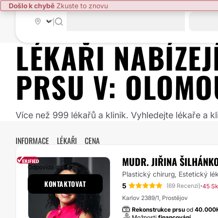
Došlo k chybě
Zkuste to znovu
|
LÉKAŘI NABÍZE
PRSU
V:
OLOMO
Více než 999 lékařů a klinik. Vyhledejte lékaře a
INFORMACE
LÉKAŘI
CENA
MUDR. JIŘINA ŠILHÁNK
Odpovídá do
4 h
Plastický chirurg, Estetický lé
KONTAKTOVAT
5
·
(69 Recenzí)
45 Sk
Karlov 2389/1, Prostějov
Rekonstrukce prsu
od
40.000
Možnosti
financování