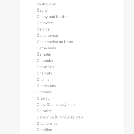
Bystrovany
Čechy
Čechy pod Kosířem
Čehovice
Čelčice
Čelechovice
Čelechovice na Hané
Černá Voda
Černotín
Červenka
Česká Ves
Charváty
Cholina
Chomoutov
Chromeč
Císařov
Citov (Olomoucký kraj)
Daskabát
Dětkovice (Olomoucký kraj)
Dlouhomilov
Dobrčice