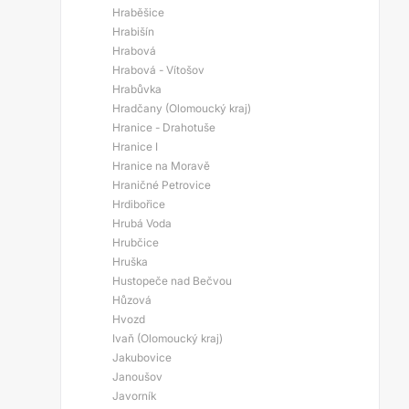
Hraběšice
Hrabišín
Hrabová
Hrabová - Vítošov
Hrabůvka
Hradčany (Olomoucký kraj)
Hranice - Drahotuše
Hranice I
Hranice na Moravě
Hraničné Petrovice
Hrdibořice
Hrubá Voda
Hrubčice
Hruška
Hustopeče nad Bečvou
Hůzová
Hvozd
Ivaň (Olomoucký kraj)
Jakubovice
Janoušov
Javorník