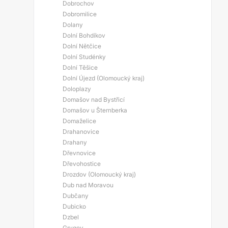
Dobrochov
Dobromilice
Dolany
Dolní Bohdíkov
Dolní Nětčice
Dolní Studénky
Dolní Těšice
Dolní Újezd (Olomoucký kraj)
Doloplazy
Domašov nad Bystřicí
Domašov u Šternberka
Domaželice
Drahanovice
Drahany
Dřevnovice
Dřevohostice
Drozdov (Olomoucký kraj)
Dub nad Moravou
Dubčany
Dubicko
Dzbel
Grygov