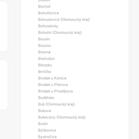
Bochoř
Bohuňovice
Bohuslavice (Olomoucký kraj)
Bohuslávky
Bohutín (Olomoucký kraj)
Bousín
Bouzov
Branná
Bratrušov
Březsko
Brníčko
Brodek u Konice
Brodek u Přerova
Brodek u Prostějova
Budětsko
Buk (Olomoucký kraj)
Buková
Bukovany (Olomoucký kraj)
Bušín
Býškovice
Bystročice