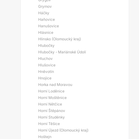
Grymov
Háčky
Haňovice
Hanušovice
Hlásnice
Hlinsko (Olomoucký kraj)
Hlubočky
Hlubočky - Mariánské Údolí
Hluchov
Hlušovice
Hněvotín
Hnojice
Horka nad Moravou
Horní Loděnice
Horní Moštěnice
Horní Nětčice
Horní Štěpánov
Horní Studénky
Horní Těšice
Horní Újezd (Olomoucký kraj)
Hoštejn