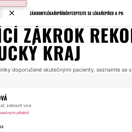
ZÁKROKY
LÉKAŘI
PŘÍBĚHY
ZEPTEJTE SE LÉKAŘE
PŘED A PO
JÍCÍ ZÁKROK
REKO
UCKÝ KRAJ
 kliniky doporučené skutečnými pacienty, seznamte se s
OVÁ
kař,
zobrazit více
utečných příběhů
Kč