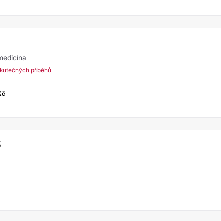
 medicína
kutečných příběhů
Kč
S