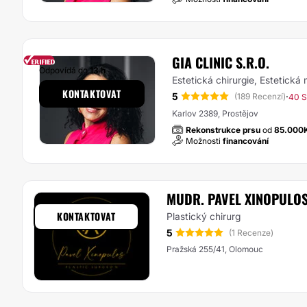
GIA CLINIC S.R.O.
Odpovídá do
13 h
Estetická chirurgie, Estetická
KONTAKTOVAT
5
·
(189 Recenzí)
40 S
Karlov 2389, Prostějov
Rekonstrukce prsu
od
85.000
Možnosti
financování
MUDR. PAVEL XINOPULO
KONTAKTOVAT
Plastický chirurg
5
(1 Recenze)
Pražská 255/41, Olomouc