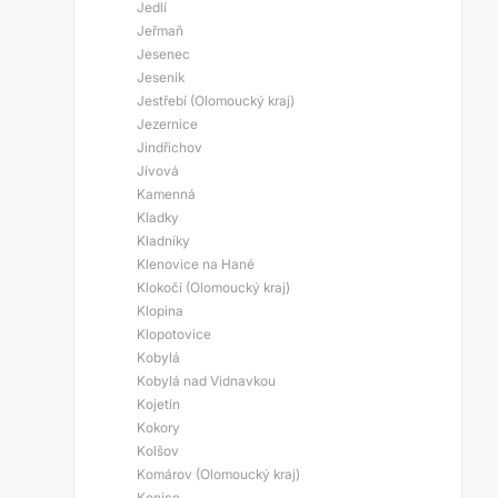
Jedlí
Jeřmaň
Jesenec
Jeseník
Jestřebí (Olomoucký kraj)
Jezernice
Jindřichov
Jívová
Kamenná
Kladky
Kladníky
Klenovice na Hané
Klokočí (Olomoucký kraj)
Klopina
Klopotovice
Kobylá
Kobylá nad Vidnavkou
Kojetín
Kokory
Kolšov
Komárov (Olomoucký kraj)
Konice