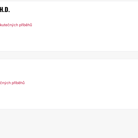
H.D.
kutečných příběhů
ečných příběhů