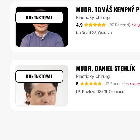
MUDR. TOMÁŠ KEMPNÝ P
KONTAKTOVAT
Plastický chirurg
4.9
·
(87 Recenzí)
44 S
Na čtvrti 22, Ostrava
MUDR. DANIEL STEHLÍK
KONTAKTOVAT
Plastický chirurg
5
·
(17 Recenzí)
6 Skut
I.P. Pavlova 185/6, Olomouc