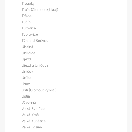
Troubky
Trpín (Olomoucký kraj)
Tršice
Tučín
Turovice
Tvorovice
Týn nad Bečvou
Uhelná
Uhřičice
Újezd
Újezd u Uničova
Uničov
Určice
Úsov
Ústí (Olomoucký kraj)
Ústín
Vápenná
Velká Bystřice
Velká Kraš
Velké Kunětice
Velké Losiny