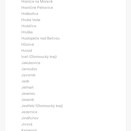
Hranice na Moravě
Hraničné Petrovice
Hrdibořice
Hrubá Voda
Hrubčice
Hruška
Hustopeče nad Bečvou
Hůzová
Hvozd
Ivaň (Olomoucký kraj)
Jakubovice
Janoušov
Javorník
Jedlí
Jeřmaň
Jesenec
Jeseník
Jestřebí (Olomoucký kraj)
Jezernice
Jindřichov
Jívová
Kamenná