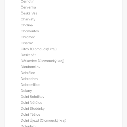
Černotín
Červenka
Česká Ves
Charváty
Cholina
Chomoutov
Chromeč
Císařov
Citov (Olomoucký kraj)
Daskabát
Dětkovice (Olomoucký kraj)
Dlouhomilov
Dobrčice
Dobrochov
Dobromilice
Dolany
Dolní Bohdíkov
Dolní Nětčice
Dolní Studénky
Dolní Těšice
Dolní Újezd (Olomoucký kraj)
Doloplazy