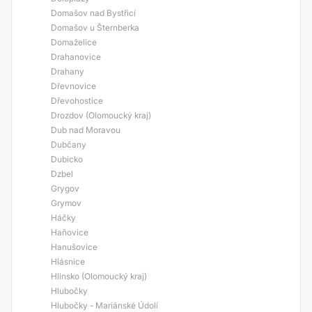
Domašov nad Bystřicí
Domašov u Šternberka
Domaželice
Drahanovice
Drahany
Dřevnovice
Dřevohostice
Drozdov (Olomoucký kraj)
Dub nad Moravou
Dubčany
Dubicko
Dzbel
Grygov
Grymov
Háčky
Haňovice
Hanušovice
Hlásnice
Hlinsko (Olomoucký kraj)
Hlubočky
Hlubočky - Mariánské Údolí