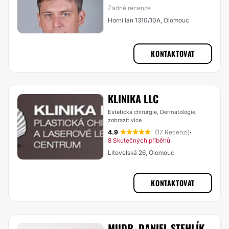
Žádné recenze
Horní lán 1310/10A, Olomouc
KONTAKTOVAT
KLINIKA LLC
Estetická chirurgie, Dermatologie,
zobrazit více
4.9
(17 Recenzí)
·
8 Skutečných příběhů
Litovelská 26, Olomouc
KONTAKTOVAT
MUDR. DANIEL STEHLÍK