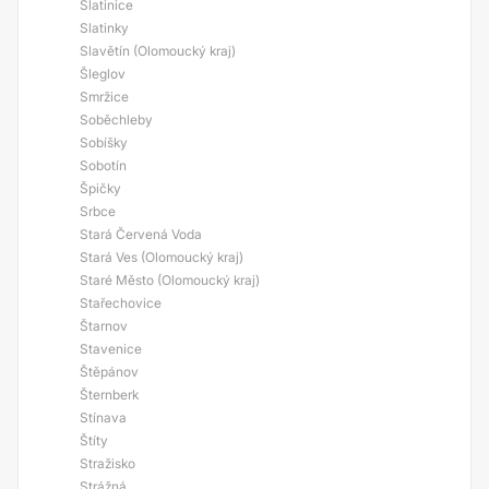
Slatinice
Slatinky
Slavětín (Olomoucký kraj)
Šleglov
Smržice
Soběchleby
Sobíšky
Sobotín
Špičky
Srbce
Stará Červená Voda
Stará Ves (Olomoucký kraj)
Staré Město (Olomoucký kraj)
Stařechovice
Štarnov
Stavenice
Štěpánov
Šternberk
Stínava
Štíty
Stražisko
Strážná