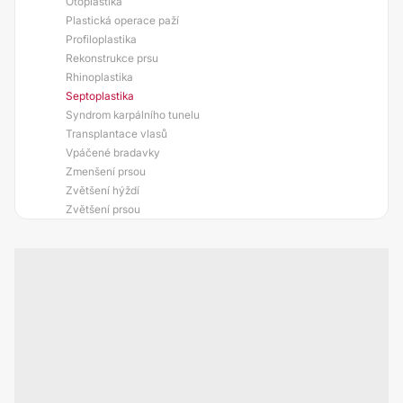
Otoplastika
Plastická operace paží
Profiloplastika
Rekonstrukce prsu
Rhinoplastika
Septoplastika
Syndrom karpálního tunelu
Transplantace vlasů
Vpáčené bradavky
Zmenšení prsou
Zvětšení hýždí
Zvětšení prsou