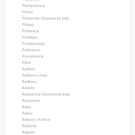
Přemyslovice
Přerov
Přestavlky (Olomoucký kraj)
Příkazy
Prosenice
Prostějov
Prostějovičky
Protivanov
Provodovice
Ptení
Radíkov
Radkova Lhota
Radkovy
Radotín
Radslavice (Olomoucký kraj)
Radvanice
Rájec
Rakov
Raková u Konice
Rakůvka
Rapotín