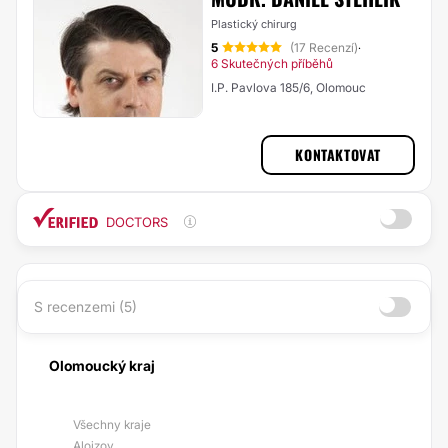
Plastický chirurg
5
(17 Recenzí)
·
6 Skutečných příběhů
I.P. Pavlova 185/6, Olomouc
KONTAKTOVAT
DOCTORS
S recenzemi (5)
Olomoucký kraj
Všechny kraje
Alojzov