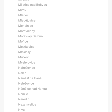
Milotice nad Bečvou
Mírov
Mladeč
Mladějovice
Mohelnice
Moravičany
Moravský Beroun
Mořice
Mostkovice
Mrsklesy
Mutkov
Myslejovice
Nahošovice
Náklo
Náměšť na Hané
Nelešovice
Němčice nad Hanou
Nemile
Neředín
Nezamyslice
Niva