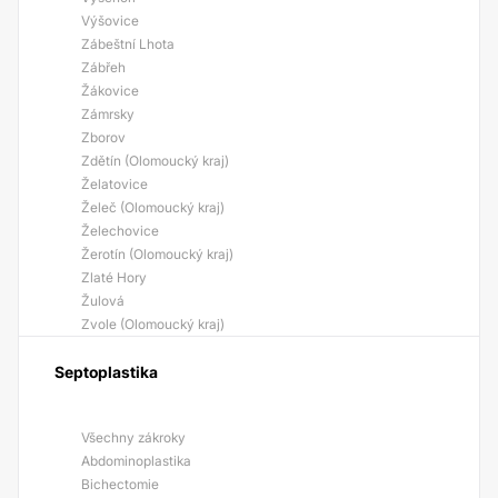
Výšovice
Zábeštní Lhota
Zábřeh
Žákovice
Zámrsky
Zborov
Zdětín (Olomoucký kraj)
Želatovice
Želeč (Olomoucký kraj)
Želechovice
Žerotín (Olomoucký kraj)
Zlaté Hory
Žulová
Zvole (Olomoucký kraj)
Septoplastika
Všechny zákroky
Abdominoplastika
Bichectomie