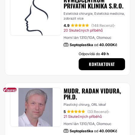
PRIVÁTNÍ KLINIKA S.R.O.
Estetická chirurgie, Estetická medicína,
zobrazit více
4.9
(148 Recenzí)
·
20 Skutečných příběhů
Horní lán 1310/10A, Olomouc
Septoplastika
od
40.000Kč
Odpovídá do
49 h
KONTAKTOVAT
MUDR. RADAN VIDURA,
PH.D.
Plastický chirurg, ORL lékař
5
(33 Recenzí)
·
21 Skutečných příběhů
Horní lán 1310/10A, Olomouc
Septoplastika
od
40.000Kč