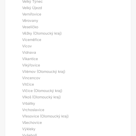
Velký Týnec
Velký Újezd
Vernířovice
Věrovany
Veselíčko
Věžky (Olomoucký kraj)
Víceměřice
Vícov
Vidnava
Vikantice
Vikýřovice
Vilémov (Olomoucký kraj)
Vincencov
Vitčice
Vlčice (Olomoucký kraj)
Vlkoš (Olomoucký kraj)
Vrbátky
Vrchoslavice
Vřesovice (Olomoucký kraj)
Všechovice
Výkleky
Vyšehoří