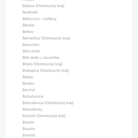
Babice (Olomoucký kraj)
Bedihošť
Bělkovice - Lašťany
Bělotín
Beňov
Bernartice (Olomoucký kraj)
Bezuchov
Bílá Lhota
Bílá Voda u Javorníka
Bílsko (Olomoucký kraj)
Biskupice (Olomoucký kraj)
Blatec
Bludov
Bochoř
Bohuňovice
Bohuslavice (Olomoucký kraj)
Bohuslávky
Bohutín (Olomoucký kraj)
Bousín
Bouzov
Branná