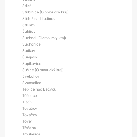
Střeň
Stříbrnice (Olomoucký kraj)
Střítež nad Ludinou
Strukov
Šubířov
Suchdol (Olomoucký kraj)
Suchonice
Sudkov
Šumperk
Supíkovice
Sušice (Olomoucký kraj)
Svébohov
Svésedlice
Teplice nad Bečvou
Těšetice
Tištín
Tovačov
Tovačov I
Tovéř
Třeština
Troubelice