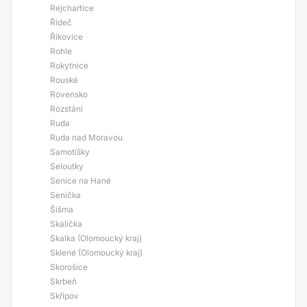
Rejchartice
Řídeč
Řikovice
Rohle
Rokytnice
Rouské
Rovensko
Rozstání
Ruda
Ruda nad Moravou
Samotíšky
Seloutky
Senice na Hané
Senička
Šišma
Skalička
Skalka (Olomoucký kraj)
Sklené (Olomoucký kraj)
Skorošice
Skrbeň
Skřípov