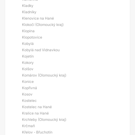
Kladky
Kladníky
Klenovice na Hané
Klokočí (Olomoucký kraj)
Klopina
Klopotovice
Kobylá
Kobylá nad Vidnavkou
Kojetín
Kokory
Kolšov
Komárov (Olomoucký kraj)
Konice
Kopřivná
Kosov
Kostelec
Kostelec na Hané
Kralice na Hané
Krchleby (Olomoucký kraj)
Krčmaň
Křelov - Břuchotín