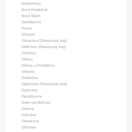
Norberčany
Nová Hradečná
Nový Malín
Obědkovice
Ochoz
Ohrozim
Olbramice (Olomoucký kraj)
Oldřichov (Olomoucký kraj)
Olomouc
Olšany
Olšany u Prostějova
Olšovec
Ondratice
Opatovice (Olomoucký kraj)
Oplocany
Oprostovice
Osek nad Bečvou
Oskava
Ostružná
Otaslavice
Otinoves