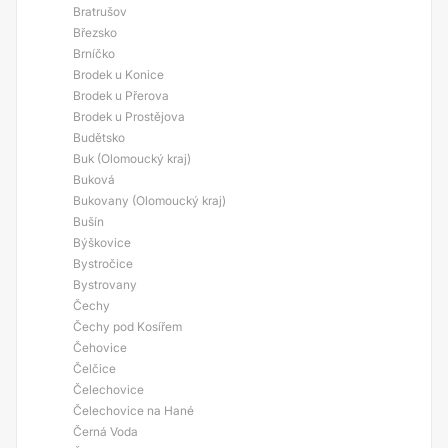
Bratrušov
Březsko
Brníčko
Brodek u Konice
Brodek u Přerova
Brodek u Prostějova
Budětsko
Buk (Olomoucký kraj)
Buková
Bukovany (Olomoucký kraj)
Bušín
Býškovice
Bystročice
Bystrovany
Čechy
Čechy pod Kosířem
Čehovice
Čelčice
Čelechovice
Čelechovice na Hané
Černá Voda