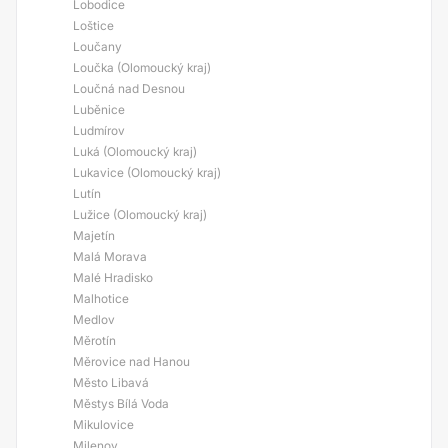
Lobodice
Loštice
Loučany
Loučka (Olomoucký kraj)
Loučná nad Desnou
Luběnice
Ludmírov
Luká (Olomoucký kraj)
Lukavice (Olomoucký kraj)
Lutín
Lužice (Olomoucký kraj)
Majetín
Malá Morava
Malé Hradisko
Malhotice
Medlov
Měrotín
Měrovice nad Hanou
Město Libavá
Městys Bílá Voda
Mikulovice
Milenov