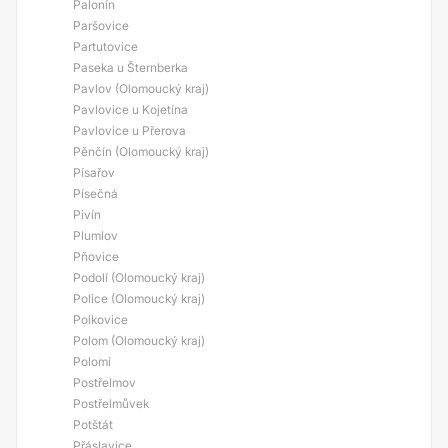
Palonín
Paršovice
Partutovice
Paseka u Šternberka
Pavlov (Olomoucký kraj)
Pavlovice u Kojetína
Pavlovice u Přerova
Pěnčín (Olomoucký kraj)
Písařov
Písečná
Pivín
Plumlov
Pňovice
Podolí (Olomoucký kraj)
Police (Olomoucký kraj)
Polkovice
Polom (Olomoucký kraj)
Polomí
Postřelmov
Postřelmůvek
Potštát
Přáslavice