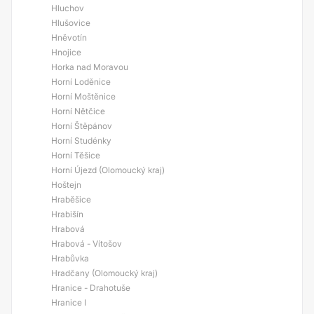
Hluchov
Hlušovice
Hněvotín
Hnojice
Horka nad Moravou
Horní Loděnice
Horní Moštěnice
Horní Nětčice
Horní Štěpánov
Horní Studénky
Horní Těšice
Horní Újezd (Olomoucký kraj)
Hoštejn
Hraběšice
Hrabišín
Hrabová
Hrabová - Vítošov
Hrabůvka
Hradčany (Olomoucký kraj)
Hranice - Drahotuše
Hranice I