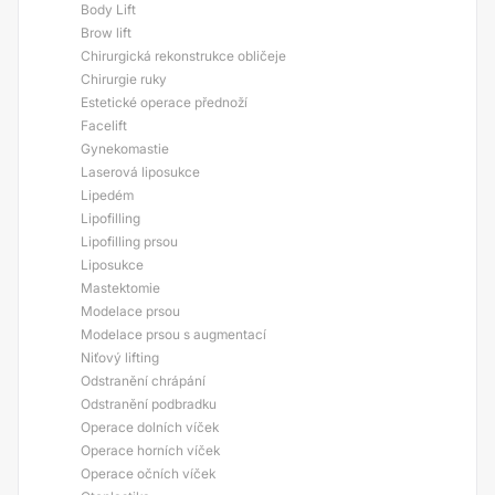
Body Lift
Brow lift
Chirurgická rekonstrukce obličeje
Chirurgie ruky
Estetické operace přednoží
Facelift
Gynekomastie
Laserová liposukce
Lipedém
Lipofilling
Lipofilling prsou
Liposukce
Mastektomie
Modelace prsou
Modelace prsou s augmentací
Niťový lifting
Odstranění chrápání
Odstranění podbradku
Operace dolních víček
Operace horních víček
Operace očních víček