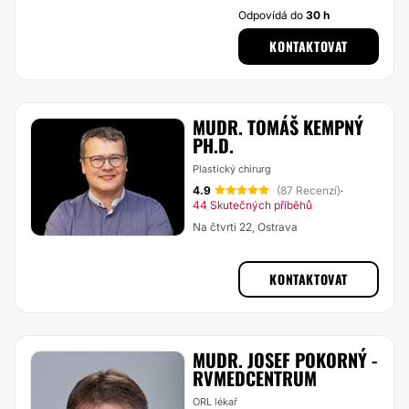
Odpovídá do
30 h
KONTAKTOVAT
MUDR. TOMÁŠ KEMPNÝ
PH.D.
Plastický chirurg
4.9
(87 Recenzí)
·
44 Skutečných příběhů
Na čtvrti 22, Ostrava
KONTAKTOVAT
MUDR. JOSEF POKORNÝ -
RVMEDCENTRUM
ORL lékař