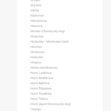
Grymov
Háčky
Haňovice
Hanušovice
Hlásnice
Hlinsko (Olomoucký kraj)
Hlubočky
Hlubočky - Mariánské Údolí
Hluchov
Hlušovice
Hněvotín
Hnojice
Horka nad Moravou
Horní Loděnice
Horní Moštěnice
Horní Nětčice
Horní Štěpánov
Horní Studénky
Horní Těšice
Horní Újezd (Olomoucký kraj)
Hoštejn