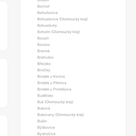
Bochoř
Bohuňovice
Bohuslavice (Olomoucký kraj)
Bohuslávky
Bohutín (Olomoucký kraj)
Bousín
Bouzov
Branná
Bratrušov
Březsko
Brníčko
Brodek u Konice
Brodek u Přerova
Brodek u Prostějova
Budětsko
Buk (Olomoucký kraj)
Buková
Bukovany (Olomoucký kraj)
Bušín
Býškovice
Bystročice