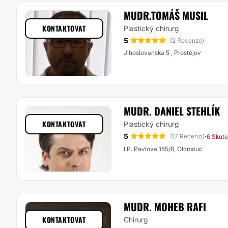
MUDR.TOMÁŠ MUSIL
KONTAKTOVAT
Plastický chirurg
5
(2 Recenze)
Jihoslovanska 5 , Prostějov
MUDR. DANIEL STEHLÍK
KONTAKTOVAT
Plastický chirurg
5
·
(17 Recenzí)
6 Skut
I.P. Pavlova 185/6, Olomouc
MUDR. MOHEB RAFI
KONTAKTOVAT
Chirurg