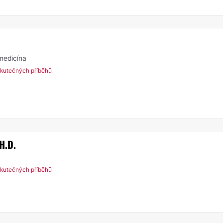
 medicína
kutečných příběhů
H.D.
kutečných příběhů