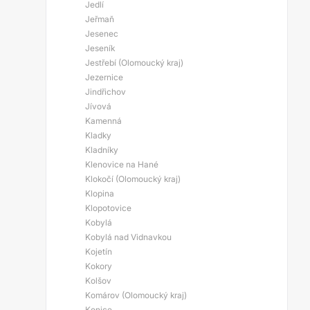
Jedlí
Jeřmaň
Jesenec
Jeseník
Jestřebí (Olomoucký kraj)
Jezernice
Jindřichov
Jívová
Kamenná
Kladky
Kladníky
Klenovice na Hané
Klokočí (Olomoucký kraj)
Klopina
Klopotovice
Kobylá
Kobylá nad Vidnavkou
Kojetín
Kokory
Kolšov
Komárov (Olomoucký kraj)
Konice