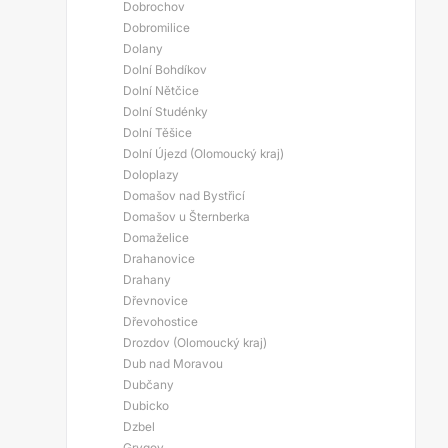
Dobrochov
Dobromilice
Dolany
Dolní Bohdíkov
Dolní Nětčice
Dolní Studénky
Dolní Těšice
Dolní Újezd (Olomoucký kraj)
Doloplazy
Domašov nad Bystřicí
Domašov u Šternberka
Domaželice
Drahanovice
Drahany
Dřevnovice
Dřevohostice
Drozdov (Olomoucký kraj)
Dub nad Moravou
Dubčany
Dubicko
Dzbel
Grygov