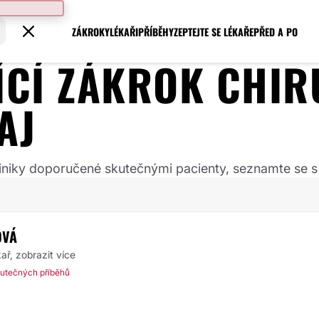
ZÁKROKY
LÉKAŘI
PŘÍBĚHY
ZEPTEJTE SE LÉKAŘE
PŘED A PO
JÍCÍ ZÁKROK
CHIR
AJ
 kliniky doporučené skutečnými pacienty, seznamte se s
OVÁ
kař,
zobrazit více
utečných příběhů