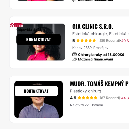
GIA CLINIC S.R.O.
Odpovídá do
13 h
Estetická chirurgie, Estetická
KONTAKTOVAT
5
·
(189 Recenzí)
40 S
Karlov 2389, Prostějov
Chirurgie ruky
od
13.000Kč
Možnosti
financování
MUDR. TOMÁŠ KEMPNÝ P
KONTAKTOVAT
Plastický chirurg
4.9
·
(87 Recenzí)
44 S
Na čtvrti 22, Ostrava