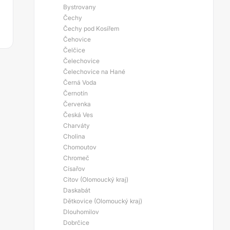
Bystrovany
Čechy
Čechy pod Kosířem
Čehovice
Čelčice
Čelechovice
Čelechovice na Hané
Černá Voda
Černotín
Červenka
Česká Ves
Charváty
Cholina
Chomoutov
Chromeč
Císařov
Citov (Olomoucký kraj)
Daskabát
Dětkovice (Olomoucký kraj)
Dlouhomilov
Dobrčice