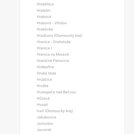
Hraběšice
Hrabišín
Hrabová
Hrabová - Vítošov
Hrabůvka
Hradčany (Olomoucký kraj)
Hranice - Drahotuše
Hranice I
Hranice na Moravě
Hraničné Petrovice
Hrdibořice
Hrubá Voda
Hrubčice
Hruška
Hustopeče nad Bečvou
Hůzová
Hvozd
Ivaň (Olomoucký kraj)
Jakubovice
Janoušov
Javorník