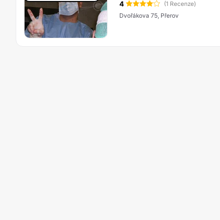
4
(1 Recenze)
Dvořákova 75, Přerov