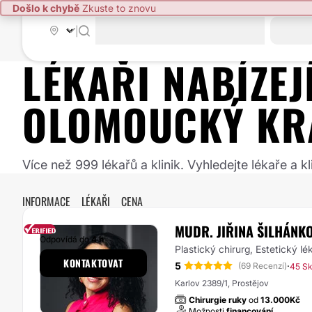
Došlo k chybě
Zkuste to znovu
|
LÉKAŘI NABÍZE
OLOMOUCKÝ KR
Více než 999 lékařů a klinik. Vyhledejte lékaře a
INFORMACE
LÉKAŘI
CENA
MUDR. JIŘINA ŠILHÁNK
Odpovídá do
4 h
Plastický chirurg, Estetický lé
KONTAKTOVAT
5
·
(69 Recenzí)
45 Sk
Karlov 2389/1, Prostějov
Chirurgie ruky
od
13.000Kč
Možnosti
financování