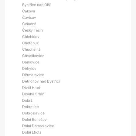
Bystřice nad Olší
Čaková
Čavisov
Čeladná
Český Těšín
Chlebičov
Chotěbuz
Chuchelná
Chvalíkovice
Darkovice
Děhylov
Dětmarovice
Dětřichov nad Bystřicí
Dívčí Hrad
Dlouhá Stráň
Dobrá
Dobratice
Dobroslavice
Dolní Benešov
Dolní Domaslavice
Dolní Lhota