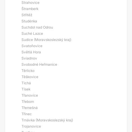
Strahovice
Štramberk
Střítěž
Studénka
Suchdol nad Odrou
Suché Lazce
Sudice (Moravskoslezský kraj)
Svatoňovice
Světlá Hora
Sviadnov
Svobodné Heřmanice
Těrlicko
Těškovice
Tichá
Tísek
Třanovice
Třebom
Třemešná
Třinec
Trnávka (Moravskoslezský kraj)
Trojanovice