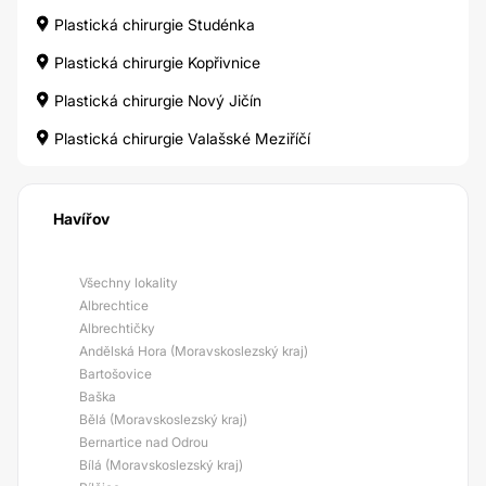
Plastická chirurgie Studénka
Plastická chirurgie Kopřivnice
Plastická chirurgie Nový Jičín
Plastická chirurgie Valašské Meziříčí
Havířov
Všechny lokality
Albrechtice
Albrechtičky
Andělská Hora (Moravskoslezský kraj)
Bartošovice
Baška
Bělá (Moravskoslezský kraj)
Bernartice nad Odrou
Bílá (Moravskoslezský kraj)