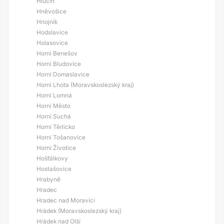
Hlučín
Hněvošice
Hnojník
Hodslavice
Holasovice
Horní Benešov
Horní Bludovice
Horní Domaslavice
Horní Lhota (Moravskoslezský kraj)
Horní Lomná
Horní Město
Horní Suchá
Horní Těrlicko
Horní Tošanovice
Horní Životice
Hošťálkovy
Hostašovice
Hrabyně
Hradec
Hradec nad Moravicí
Hrádek (Moravskoslezský kraj)
Hrádek nad Olší