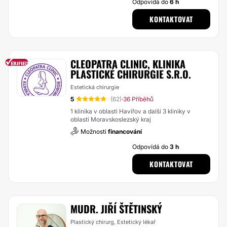
Odpovídá do
6 h
KONTAKTOVAT
CLEOPATRA CLINIC, KLINIKA
PLASTICKÉ CHIRURGIE S.R.O.
Estetická chirurgie
5
(62)
36 Příběhů
·
1 klinika v oblasti Havířov a další 3 kliniky v
oblasti Moravskoslezský kraj
Možnosti
financování
Odpovídá do
3 h
KONTAKTOVAT
MUDR. JIŘÍ ŠTĚTINSKÝ
Plastický chirurg, Estetický lékař