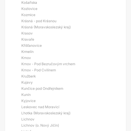
Košařiska
Kozlovice
Kozmice
Krásná - pod Krásnou
Krásná (Moravskoslezský kraj)
Krasov
Kravaře
Křišťanovice
Krmelín
Krnov
Krnov - Pod Bezručovým vrchem
Krnov - Pod Cvilínem
Kružberk
Kujavy
Kunčice pod Ondřejníkem
Kunín
Kyjovice
Leskovec nad Moravicí
Lhotka (Moravskoslezský kraj)
Lichnov
Lichnov (o. Nový Jičín)