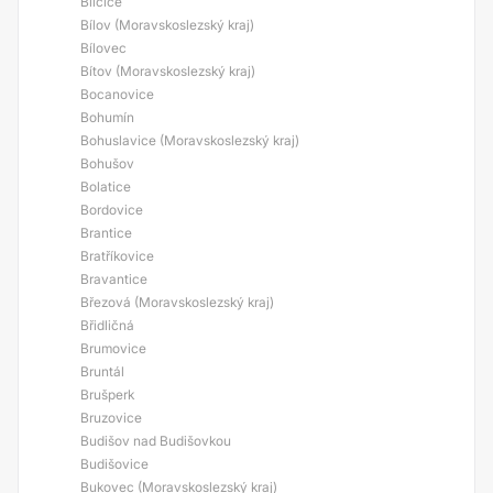
Bílčice
Bílov (Moravskoslezský kraj)
Bílovec
Bítov (Moravskoslezský kraj)
Bocanovice
Bohumín
Bohuslavice (Moravskoslezský kraj)
Bohušov
Bolatice
Bordovice
Brantice
Bratříkovice
Bravantice
Březová (Moravskoslezský kraj)
Břidličná
Brumovice
Bruntál
Brušperk
Bruzovice
Budišov nad Budišovkou
Budišovice
Bukovec (Moravskoslezský kraj)