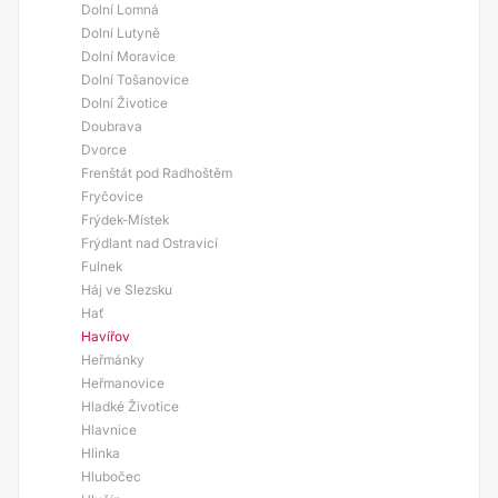
Dolní Lomná
Dolní Lutyně
Dolní Moravice
Dolní Tošanovice
Dolní Životice
Doubrava
Dvorce
Frenštát pod Radhoštěm
Fryčovice
Frýdek-Místek
Frýdlant nad Ostravicí
Fulnek
Háj ve Slezsku
Hať
Havířov
Heřmánky
Heřmanovice
Hladké Životice
Hlavnice
Hlinka
Hlubočec