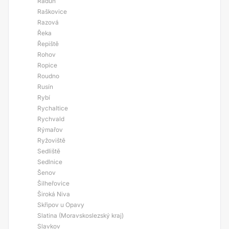
Raduň
Raškovice
Razová
Řeka
Řepiště
Rohov
Ropice
Roudno
Rusín
Rybí
Rychaltice
Rychvald
Rýmařov
Ryžoviště
Sedliště
Sedlnice
Šenov
Šilheřovice
Široká Niva
Skřipov u Opavy
Slatina (Moravskoslezský kraj)
Slavkov