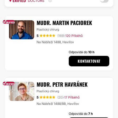
DOCTORS
MUDR. MARTIN PACIOREK
Plastický chirurg
5
(169)
120 Příběhů
·
Na Nábřeží 1488, Havířov
Odpovídá do
10 h
KONTAKTOVAT
MUDR. PETR HAVRÁNEK
Plastický chirurg
5
(20)
17 Příběhů
·
Na Nábřeží 1488/8B, Havířov
Odpovídá do
7 h