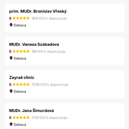
prim. MUDr. Bronislav Vřeský
5
(61)
·
100% doporučuje
Ostrava
MUDr. Vanesa Szabadova
5
(8)
·
100% doporučuje
Ostrava
Zayraē clinic
5
(113)
·
100% doporučuje
Ostrava
MUDr. Jana Šimurdová
5
(73)
·
100% doporučuje
Ostrava