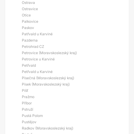
Ostrava
Ostravice
Otice
Palkovice
Paskov
Patřvald u Karviné
Pazderna
Petrohrad CZ
Petrovice (Moravskoslezský kraj)
Petrovice u Karviné
Petřvald
Petřvald u Karviné
Písečná (Moravskoslezský kraj)
Písek (Moravskoslezský kraj)
Píšť
Pražmo
Příbor
Pstruží
Pustá Polom
Pustějov
Radkov (Moravskoslezský kraj)