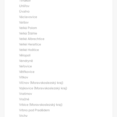
Tvrdkov
Uhlířov
Úvalno
Václavovice
Valšov
Velká Polom
Velká Štáhle
Velké Albrechtice
Velké Heraltice
Velké Hoštice
Vělopolí
Vendryně
Veřovice
Větřkovice
Vítkov
Vlčnov (Moravskoslezský kraj)
Vojkovice (Moravskoslezský kraj)
Vratimov
Vražné
Vrbice (Moravskoslezský kraj)
Vrbno pod Pradědem
Vrchy