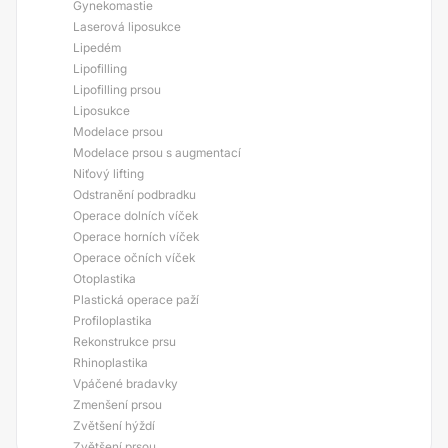
Gynekomastie
Laserová liposukce
Lipedém
Lipofilling
Lipofilling prsou
Liposukce
Modelace prsou
Modelace prsou s augmentací
Niťový lifting
Odstranění podbradku
Operace dolních víček
Operace horních víček
Operace očních víček
Otoplastika
Plastická operace paží
Profiloplastika
Rekonstrukce prsu
Rhinoplastika
Vpáčené bradavky
Zmenšení prsou
Zvětšení hýždí
Zvětšení prsou