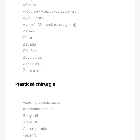
Vřesina
Vršovice (Moravskoslezský kraj)
Vyšní Lhoty
Vysoká (Moravskoslezský kraj)
Žabeň
Zátor
Závada
Závišice
Zbyslavice
Ženklava
Žermanice
Plastická chirurgie
Všechny specializace
Abdominoplastika
Body Lift
Brow lift
Chirurgie ruky
Facelift