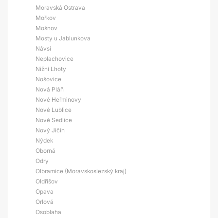
Moravská Ostrava
Mořkov
Mošnov
Mosty u Jablunkova
Návsí
Neplachovice
Nižní Lhoty
Nošovice
Nová Pláň
Nové Heřminovy
Nové Lublice
Nové Sedlice
Nový Jičín
Nýdek
Oborná
Odry
Olbramice (Moravskoslezský kraj)
Oldřišov
Opava
Orlová
Osoblaha