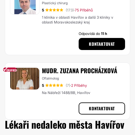
Plastický chirurg
5
(173)
75 Příběhů
·
1 klinika v oblasti Havířov a další 3 kliniky v
oblasti Moravskoslezský kraj
Odpovídá do
11 h
KONTAKTOVAT
MUDR. ZUZANA PROCHÁZKOVÁ
Oftalmolog
5
(7)
2 Příběhy
·
Na Nábřeží 1488/8B, Havířov
KONTAKTOVAT
Lékaři nedaleko města Havířov