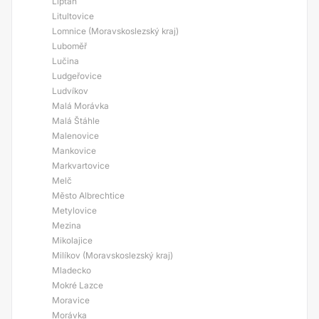
Liptaň
Litultovice
Lomnice (Moravskoslezský kraj)
Luboměř
Lučina
Ludgeřovice
Ludvíkov
Malá Morávka
Malá Štáhle
Malenovice
Mankovice
Markvartovice
Melč
Město Albrechtice
Metylovice
Mezina
Mikolajice
Milíkov (Moravskoslezský kraj)
Mladecko
Mokré Lazce
Moravice
Morávka