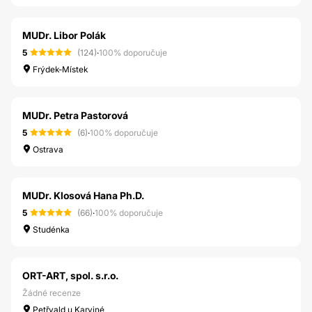
MUDr. Libor Polák
5
(124)
·
100% doporučuje
Frýdek-Místek
MUDr. Petra Pastorová
5
(6)
·
100% doporučuje
Ostrava
MUDr. Klosová Hana Ph.D.
5
(66)
·
100% doporučuje
Studénka
ORT-ART, spol. s.r.o.
Žádné recenze
Petřvald u Karviné