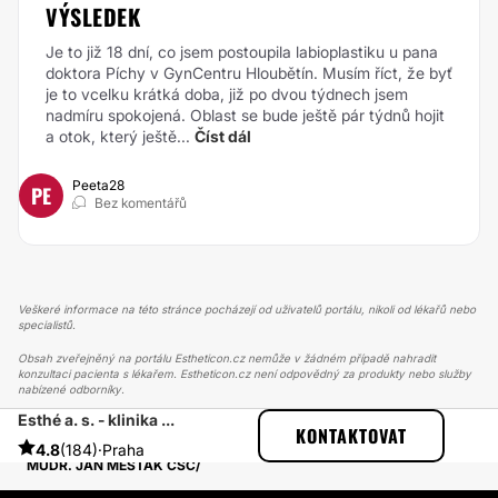
VÝSLEDEK
Je to již 18 dní, co jsem postoupila labioplastiku u pana
doktora Píchy v GynCentru Hloubětín. Musím říct, že byť
je to vcelku krátká doba, již po dvou týdnech jsem
nadmíru spokojená. Oblast se bude ještě pár týdnů hojit
a otok, který ještě...
Číst dál
Peeta28
PE
Bez komentářů
Veškeré informace na této stránce pocházejí od uživatelů portálu, nikoli od lékařů nebo
specialistů.
Obsah zveřejněný na portálu Estheticon.cz nemůže v žádném případě nahradit
konzultaci pacienta s lékařem. Estheticon.cz není odpovědný za produkty nebo služby
nabízené odborníky.
Esthé a. s. - klinika ...
ESTHETICON
PŘÍBĚHY
KONTAKTOVAT
PŘÍBĚHY TÝKAJÍCÍ SE ZÁKROKU RHINOPLASTIKA
4.8
(184)
·
Praha
MUDR. JAN MĚŠŤÁK CSC