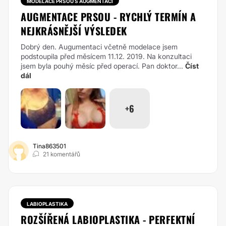
MODELACE PRSOU S AUGMENTACÍ
AUGMENTACE PRSOU - RYCHLÝ TERMÍN A
NEJKRÁSNĚJŠÍ VÝSLEDEK
Dobrý den. Augumentaci včetně modelace jsem
podstoupila před měsícem 11.12. 2019. Na konzultaci
jsem byla pouhý měsíc před operací. Pan doktor...
Číst
dál
+6
Tina863501
21 komentářů
LABIOPLASTIKA
ROZŠÍŘENÁ LABIOPLASTIKA - PERFEKTNÍ