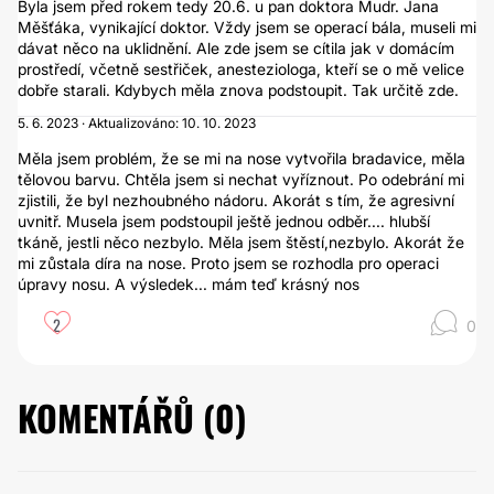
Byla jsem před rokem tedy 20.6. u pan doktora Mudr. Jana
Měšťáka, vynikající doktor. Vždy jsem se operací bála, museli mi
dávat něco na uklidnění. Ale zde jsem se cítila jak v domácím
prostředí, včetně sestřiček, anesteziologa, kteří se o mě velice
dobře starali. Kdybych měla znova podstoupit. Tak určitě zde.
5. 6. 2023 · Aktualizováno: 10. 10. 2023
Měla jsem problém, že se mi na nose vytvořila bradavice, měla
tělovou barvu. Chtěla jsem si nechat vyříznout. Po odebrání mi
zjistili, že byl nezhoubného nádoru. Akorát s tím, že agresivní
uvnitř. Musela jsem podstoupil ještě jednou odběr.... hlubší
tkáně, jestli něco nezbylo. Měla jsem štěstí,nezbylo. Akorát že
mi zůstala díra na nose. Proto jsem se rozhodla pro operaci
úpravy nosu. A výsledek... mám teď krásný nos
2
0
KOMENTÁŘŮ (
0
)