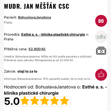
MUDR. JAN MĚŠŤÁK CSC
Pacient:
BohuslavaJanatova
BO
Praha
Provedl/a:
Esthé a. s. - klinika plastické chirurgie
v:
Praha
Přibližná cena:
52.800 Kč
Uvedl/a: BohuslavaJanatova. Může se lišit podle pacienta a složitosti.
Průměrná cena zákroku: Rhinoplastika je od 20.000 Kč.
Zákrok:
stojí to za to
Informuje: BohuslavaJanatova. 91% pacientů uvedlo, že to stojí za to.
Hodnocení od: BohuslavaJanatova o:
Esthé a. s. -
klinika plastické chirurgie
5.0