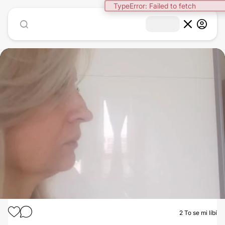
TypeError: Failed to fetch
1
/
3
2
To se mi líbí
RHINOPLASTIKA