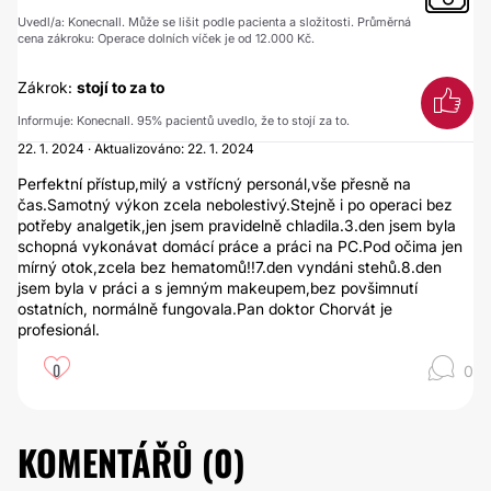
Uvedl/a: KonecnaIl. Může se lišit podle pacienta a složitosti. Průměrná
cena zákroku: Operace dolních víček je od 12.000 Kč.
Zákrok:
stojí to za to
Informuje: KonecnaIl. 95% pacientů uvedlo, že to stojí za to.
22. 1. 2024 · Aktualizováno: 22. 1. 2024
Perfektní přístup,milý a vstřícný personál,vše přesně na
čas.Samotný výkon zcela nebolestivý.Stejně i po operaci bez
potřeby analgetik,jen jsem pravidelně chladila.3.den jsem byla
schopná vykonávat domácí práce a práci na PC.Pod očima jen
mírný otok,zcela bez hematomů!!7.den vyndáni stehů.8.den
jsem byla v práci a s jemným makeupem,bez povšimnutí
ostatních, normálně fungovala.Pan doktor Chorvát je
profesionál.
0
0
KOMENTÁŘŮ (
0
)