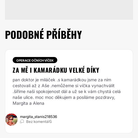
PODOBNÉ PŘÍBĚHY
OPERACE OČNÍCH VÍČEK
ZA MĚ I KAMARÁDKU VELKÉ DÍKY
pan doktor je miláček .s kamarádkou jsme za ním
cestovali až z Aše .nemůžeme si víčka vynachválit
.šíříme naši spokojenost dál a už se k vám chystá celá
naše ulice. moc moc děkujem a posíláme pozdravy,
Margita a Alena
margita_stanis218536
Bez komentářů