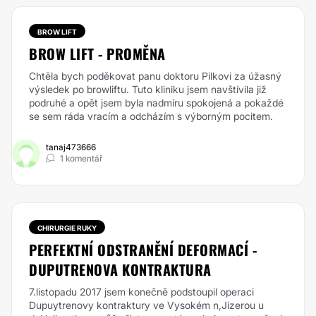
BROW LIFT
BROW LIFT - PROMĚNA
Chtěla bych poděkovat panu doktoru Pilkovi za úžasný
výsledek po browliftu. Tuto kliniku jsem navštívila již
podruhé a opět jsem byla nadmíru spokojená a pokaždé
se sem ráda vracím a odcházím s výborným pocitem.
tanaj473666
1 komentář
CHIRURGIE RUKY
PERFEKTNÍ ODSTRANĚNÍ DEFORMACÍ -
DUPUTRENOVA KONTRAKTURA
7.listopadu 2017 jsem konečně podstoupil operaci
Dupuytrenovy kontraktury ve Vysokém n,Jizerou u