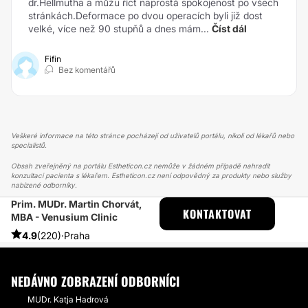
dr.Hellmutha a můžu říct naprostá spokojenost po všech
stránkách.Deformace po dvou operacích byli již dost
velké, více než 90 stupňů a dnes mám...
Číst dál
Fifin
Bez komentářů
Veškeré informace na této stránce pocházejí od uživatelů portálu, nikoli od lékařů nebo
specialistů.
Obsah zveřejněný na portálu Estheticon.cz nemůže v žádném případě nahradit
konzultaci pacienta s lékařem. Estheticon.cz není odpovědný za produkty nebo služby
nabízené odborníky.
Prim. MUDr. Martin Chorvát,
ESTHETICON
PŘÍBĚHY
KONTAKTOVAT
MBA - Venusium Clinic
PŘÍBĚHY TÝKAJÍCÍ SE ZÁKROKU OPERACE DOLNÍCH VÍČEK
DOLNÍ BLEFAROPLASTIKA,MUDR.CHORVÁT
4.9
(220)
·
Praha
NEDÁVNO ZOBRAZENÍ ODBORNÍCI
MUDr. Katja Hadrová