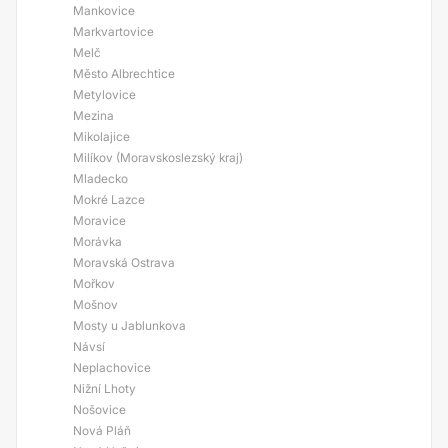
Mankovice
Markvartovice
Melč
Město Albrechtice
Metylovice
Mezina
Mikolajice
Milíkov (Moravskoslezský kraj)
Mladecko
Mokré Lazce
Moravice
Morávka
Moravská Ostrava
Mořkov
Mošnov
Mosty u Jablunkova
Návsí
Neplachovice
Nižní Lhoty
Nošovice
Nová Pláň