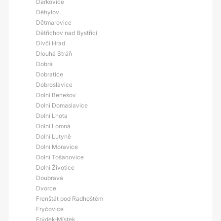
Darkovice
Děhylov
Dětmarovice
Dětřichov nad Bystřicí
Dívčí Hrad
Dlouhá Stráň
Dobrá
Dobratice
Dobroslavice
Dolní Benešov
Dolní Domaslavice
Dolní Lhota
Dolní Lomná
Dolní Lutyně
Dolní Moravice
Dolní Tošanovice
Dolní Životice
Doubrava
Dvorce
Frenštát pod Radhoštěm
Fryčovice
Frýdek-Místek