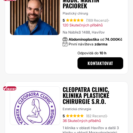
PACIOREK
Plastický chirurg
5
(169 Recenzí)
·
120 Skutečných příběhů
Na Nábřeží 1488, Havířov
Abdominoplastika
od
74.000Kč
První návšteva
zdarma
Odpovídá do
10 h
KONTAKTOVAT
CLEOPATRA CLINIC,
KLINIKA PLASTICKÉ
CHIRURGIE S.R.O.
Estetická chirurgie
5
(62 Recenzí)
·
36 Skutečných příběhů
1 klinika v oblasti Havířov a další 3
kliniky v oblasti Moravskoslezský