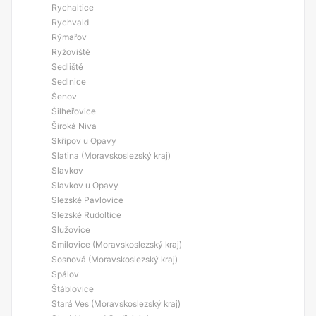
Rychaltice
Rychvald
Rýmařov
Ryžoviště
Sedliště
Sedlnice
Šenov
Šilheřovice
Široká Niva
Skřipov u Opavy
Slatina (Moravskoslezský kraj)
Slavkov
Slavkov u Opavy
Slezské Pavlovice
Slezské Rudoltice
Služovice
Smilovice (Moravskoslezský kraj)
Sosnová (Moravskoslezský kraj)
Spálov
Štáblovice
Stará Ves (Moravskoslezský kraj)