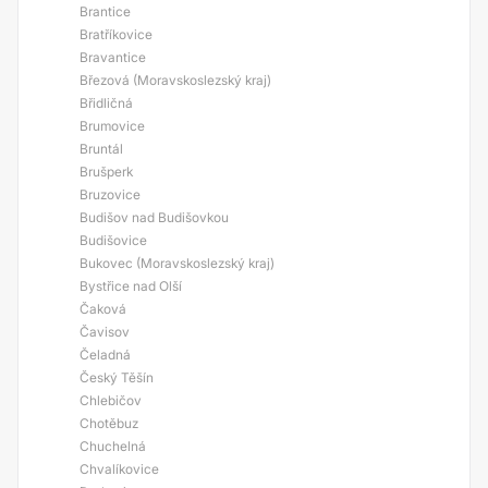
Brantice
Bratříkovice
Bravantice
Březová (Moravskoslezský kraj)
Břidličná
Brumovice
Bruntál
Brušperk
Bruzovice
Budišov nad Budišovkou
Budišovice
Bukovec (Moravskoslezský kraj)
Bystřice nad Olší
Čaková
Čavisov
Čeladná
Český Těšín
Chlebičov
Chotěbuz
Chuchelná
Chvalíkovice