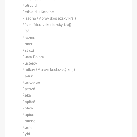
Petřvald
Petřvald u Karviné
Písečná (Moravskoslezský kraj)
Písek (Moravskoslezský kraj)
Píšť
Pražmo
Příbor
Pstruží
Pustá Polom
Pustějov
Radkov (Moravskoslezský kraj)
Raduň
Raškovice
Razová
Řeka
Řepiště
Rohov
Ropice
Roudno
Rusín
Rybí