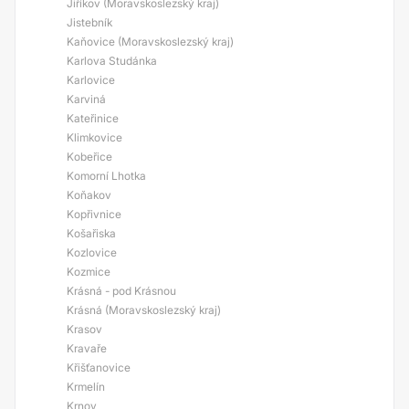
Jiříkov (Moravskoslezský kraj)
Jistebník
Kaňovice (Moravskoslezský kraj)
Karlova Studánka
Karlovice
Karviná
Kateřinice
Klimkovice
Kobeřice
Komorní Lhotka
Koňakov
Kopřivnice
Košařiska
Kozlovice
Kozmice
Krásná - pod Krásnou
Krásná (Moravskoslezský kraj)
Krasov
Kravaře
Křišťanovice
Krmelín
Krnov