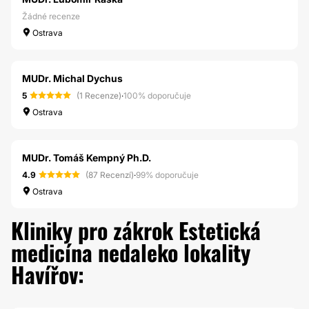
Žádné recenze
Ostrava
MUDr. Michal Dychus
5
(1 Recenze)
·
100% doporučuje
Ostrava
MUDr. Tomáš Kempný Ph.D.
4.9
(87 Recenzí)
·
99% doporučuje
Ostrava
Kliniky pro zákrok Estetická
medicína nedaleko lokality
Havířov: