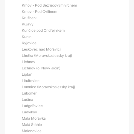
Krnov - Pod Bezručovým vrchem
Krnov - Pod Cvilínem
Kružberk
Kujavy
Kunčice pod Ondřejníkem
Kunín
Kyjovice
Leskovec nad Moravicí
Lhotka (Moravskoslezský kraj)
Lichnov
Lichnov (o. Nový Jičín)
Liptaň
Litultovice
Lomnice (Moravskoslezský kraj)
Luboměř
Lučina
Ludgeřovice
Ludvíkov
Malá Morávka
Malá Štáhle
Malenovice