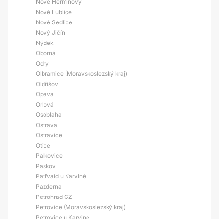
Nové Heřminovy
Nové Lublice
Nové Sedlice
Nový Jičín
Nýdek
Oborná
Odry
Olbramice (Moravskoslezský kraj)
Oldřišov
Opava
Orlová
Osoblaha
Ostrava
Ostravice
Otice
Palkovice
Paskov
Patřvald u Karviné
Pazderna
Petrohrad CZ
Petrovice (Moravskoslezský kraj)
Petrovice u Karviné