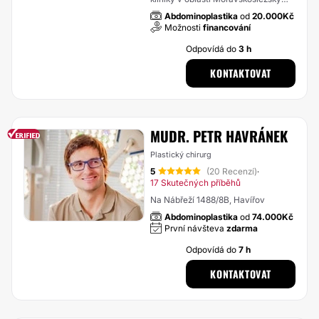
kraj
Abdominoplastika
od
20.000Kč
Možnosti
financování
Odpovídá do
3 h
KONTAKTOVAT
MUDR. PETR HAVRÁNEK
Plastický chirurg
5
(20 Recenzí)
·
17 Skutečných příběhů
Na Nábřeží 1488/8B, Havířov
Abdominoplastika
od
74.000Kč
První návšteva
zdarma
Odpovídá do
7 h
KONTAKTOVAT