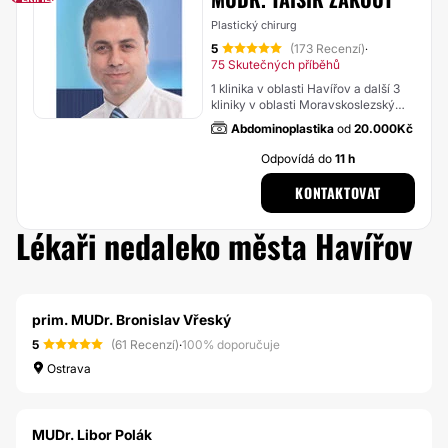
Plastický chirurg
5
(173 Recenzí)
·
75 Skutečných příběhů
1 klinika v oblasti Havířov a další 3
kliniky v oblasti Moravskoslezský
kraj
Abdominoplastika
od
20.000Kč
Odpovídá do
11 h
KONTAKTOVAT
Lékaři nedaleko města Havířov
prim. MUDr. Bronislav Vřeský
5
(61 Recenzí)
·
100% doporučuje
Ostrava
MUDr. Libor Polák