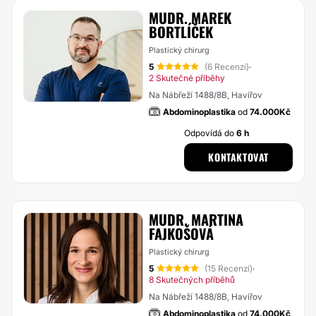
MUDR. MAREK
BORTLÍČEK
Plastický chirurg
5
(6 Recenzí)
·
2 Skutečné příběhy
Na Nábřeží 1488/8B, Havířov
Abdominoplastika
od
74.000Kč
Odpovídá do
6 h
KONTAKTOVAT
MUDR. MARTINA
FAJKOŠOVÁ
Plastický chirurg
5
(15 Recenzí)
·
8 Skutečných příběhů
Na Nábřeží 1488/8B, Havířov
Abdominoplastika
od
74.000Kč