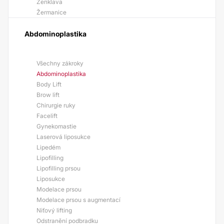
Ženklava
Žermanice
Abdominoplastika
Všechny zákroky
Abdominoplastika
Body Lift
Brow lift
Chirurgie ruky
Facelift
Gynekomastie
Laserová liposukce
Lipedém
Lipofilling
Lipofilling prsou
Liposukce
Modelace prsou
Modelace prsou s augmentací
Niťový lifting
Odstranění podbradku