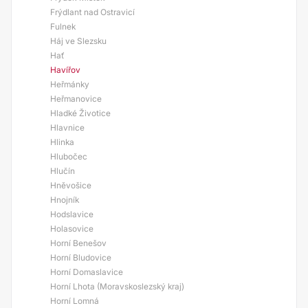
Frýdlant nad Ostravicí
Fulnek
Háj ve Slezsku
Hať
Havířov
Heřmánky
Heřmanovice
Hladké Životice
Hlavnice
Hlinka
Hlubočec
Hlučín
Hněvošice
Hnojník
Hodslavice
Holasovice
Horní Benešov
Horní Bludovice
Horní Domaslavice
Horní Lhota (Moravskoslezský kraj)
Horní Lomná