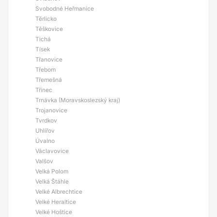
Svobodné Heřmanice
Těrlicko
Těškovice
Tichá
Tísek
Třanovice
Třebom
Třemešná
Třinec
Trnávka (Moravskoslezský kraj)
Trojanovice
Tvrdkov
Uhlířov
Úvalno
Václavovice
Valšov
Velká Polom
Velká Štáhle
Velké Albrechtice
Velké Heraltice
Velké Hoštice