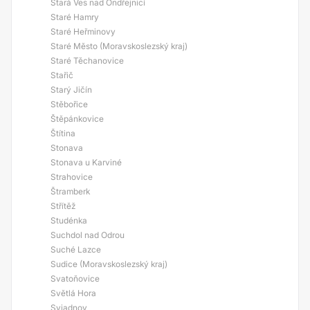
Stará Ves nad Ondřejnicí
Staré Hamry
Staré Heřminovy
Staré Město (Moravskoslezský kraj)
Staré Těchanovice
Stařič
Starý Jičín
Stěbořice
Štěpánkovice
Štítina
Stonava
Stonava u Karviné
Strahovice
Štramberk
Střítěž
Studénka
Suchdol nad Odrou
Suché Lazce
Sudice (Moravskoslezský kraj)
Svatoňovice
Světlá Hora
Sviadnov