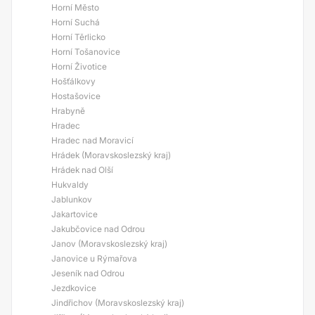
Horní Město
Horní Suchá
Horní Těrlicko
Horní Tošanovice
Horní Životice
Hošťálkovy
Hostašovice
Hrabyně
Hradec
Hradec nad Moravicí
Hrádek (Moravskoslezský kraj)
Hrádek nad Olší
Hukvaldy
Jablunkov
Jakartovice
Jakubčovice nad Odrou
Janov (Moravskoslezský kraj)
Janovice u Rýmařova
Jeseník nad Odrou
Jezdkovice
Jindřichov (Moravskoslezský kraj)