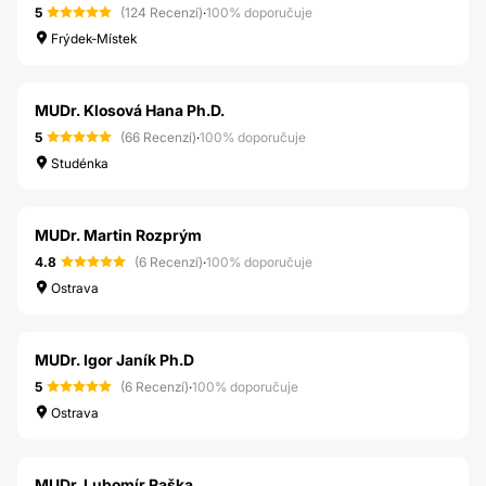
5
(124 Recenzí)
·
100% doporučuje
Frýdek-Místek
MUDr. Klosová Hana Ph.D.
5
(66 Recenzí)
·
100% doporučuje
Studénka
MUDr. Martin Rozprým
4.8
(6 Recenzí)
·
100% doporučuje
Ostrava
MUDr. Igor Janík Ph.D
5
(6 Recenzí)
·
100% doporučuje
Ostrava
MUDr. Lubomír Raška