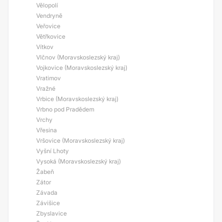
Vělopolí
Vendryně
Veřovice
Větřkovice
Vítkov
Vlčnov (Moravskoslezský kraj)
Vojkovice (Moravskoslezský kraj)
Vratimov
Vražné
Vrbice (Moravskoslezský kraj)
Vrbno pod Pradědem
Vrchy
Vřesina
Vršovice (Moravskoslezský kraj)
Vyšní Lhoty
Vysoká (Moravskoslezský kraj)
Žabeň
Zátor
Závada
Závišice
Zbyslavice