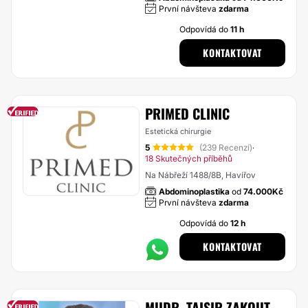
První návšteva
zdarma
Odpovídá do
11 h
KONTAKTOVAT
PRIMED CLINIC
Estetická chirurgie
5
(239 Recenzí)
·
18 Skutečných příběhů
Na Nábřeží 1488/8B, Havířov
Abdominoplastika
od
74.000Kč
První návšteva
zdarma
Odpovídá do
12 h
KONTAKTOVAT
MUDR. TAISIR ZAKOUT