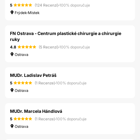
5
(124 Recenzí)
·
100% doporučuje
Frýdek-Místek
FN Ostrava - Centrum plastické chirurgie a chirurgie
ruky
4.8
(5 Recenzí)
·
100% doporučuje
Ostrava
MUDr. Ladislav Petráš
5
(1 Recenze)
·
100% doporučuje
Ostrava
MUDr. Marcela Hándlová
5
(1 Recenze)
·
100% doporučuje
Ostrava