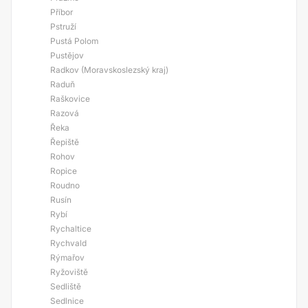
Příbor
Pstruží
Pustá Polom
Pustějov
Radkov (Moravskoslezský kraj)
Raduň
Raškovice
Razová
Řeka
Řepiště
Rohov
Ropice
Roudno
Rusín
Rybí
Rychaltice
Rychvald
Rýmařov
Ryžoviště
Sedliště
Sedlnice