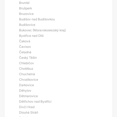
Bruntál
Brušperk
Bruzovice
Budišov nad Budišovkou
Budišovice
Bukovec (Moravskoslezský kraj)
Bystřice nad Olší
Čaková
Čavisov
Čeladná
Český Těšín
Chlebičov
Chotěbuz
Chuchelná
Chvalíkovice
Darkovice
Děhylov
Dětmarovice
Dětřichov nad Bystřicí
Dívčí Hrad
Dlouhá Stráň