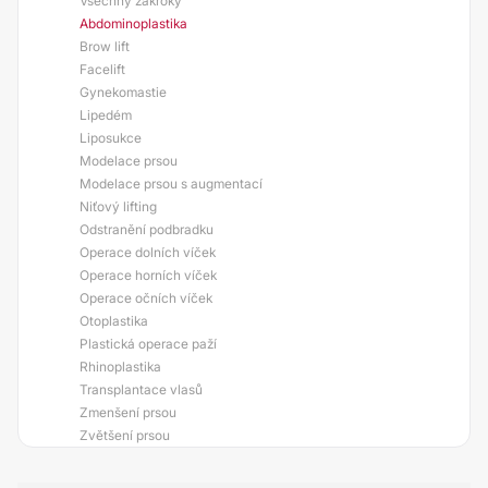
Všechny zákroky
Abdominoplastika
Brow lift
Facelift
Gynekomastie
Lipedém
Liposukce
Modelace prsou
Modelace prsou s augmentací
Niťový lifting
Odstranění podbradku
Operace dolních víček
Operace horních víček
Operace očních víček
Otoplastika
Plastická operace paží
Rhinoplastika
Transplantace vlasů
Zmenšení prsou
Zvětšení prsou