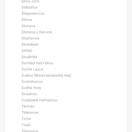
Starý Jičín
Stěbořice
Štěpánkovice
Štítina
Stonava
Stonava u Karviné
Strahovice
Štramberk
Střítěž
Studénka
Suchdol nad Odrou
Suché Lazce
Sudice (Moravskoslezský kraj)
Svatoňovice
Světlá Hora
Sviadnov
Svobodné Heřmanice
Těrlicko
Těškovice
Tichá
Tísek
Třanovice