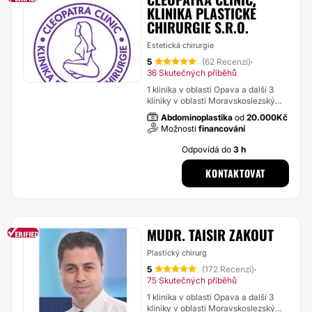
KLINIKA PLASTICKÉ
CHIRURGIE S.R.O.
Estetická chirurgie
5
(62 Recenzí)
·
36 Skutečných příběhů
1 klinika v oblasti Opava a další 3
kliniky v oblasti Moravskoslezský
kraj
Abdominoplastika
od
20.000Kč
Možnosti
financování
Odpovídá do
3 h
KONTAKTOVAT
MUDR. TAISIR ZAKOUT
Plastický chirurg
5
(172 Recenzí)
·
75 Skutečných příběhů
1 klinika v oblasti Opava a další 3
kliniky v oblasti Moravskoslezský