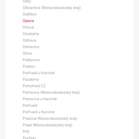
Odry
Olbramice (Moravskoslezský kraj)
Oldřišov
Opava
Orlová
Osoblaha
Ostrava
Ostravice
Otice
Palkovice
Paskov
Patřvald u Karviné
Pazderna
Petrohrad CZ
Petrovice (Moravskoslezský kraj)
Petrovice u Karviné
Petřvald
Petřvald u Karviné
Písečná (Moravskoslezský kraj)
Písek (Moravskoslezský kraj)
Píšť
Pražmo