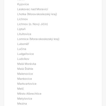
Kyjovice
Leskovec nad Moravicí
Lhotka (Moravskoslezský kraj)
Lichnov
Lichnov (o. Nový Jičín)
Liptaň
Litultovice
Lomnice (Moravskoslezský kraj)
Luboměř
Lučina
Ludgeřovice
Ludvíkov
Malá Morávka
Malá Štáhle
Malenovice
Mankovice
Markvartovice
Melč
Město Albrechtice
Metylovice
Mezina