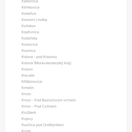
Kateřinice
Klimkovice
Kobeřice
Komorní Lhotka
Koňakov
Kopřivnice
Košařiska
Kozlovice
Kozmice
Krásná - pod Krásnou
Krásná (Moravskoslezský kraj)
Krasov
Kravaře
Křišťanovice
Krmelín
Krnov
Krnov - Pod Bezručovým vrchem
Krnov - Pod Cvilínem
Kružberk
Kujavy
Kunčice pod Ondřejníkem
Kunín