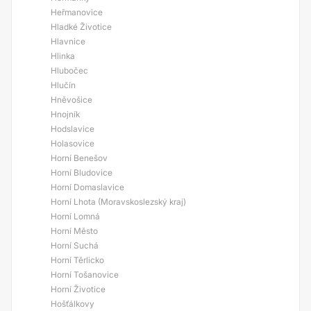
Heřmanovice
Hladké Životice
Hlavnice
Hlinka
Hlubočec
Hlučín
Hněvošice
Hnojník
Hodslavice
Holasovice
Horní Benešov
Horní Bludovice
Horní Domaslavice
Horní Lhota (Moravskoslezský kraj)
Horní Lomná
Horní Město
Horní Suchá
Horní Těrlicko
Horní Tošanovice
Horní Životice
Hošťálkovy