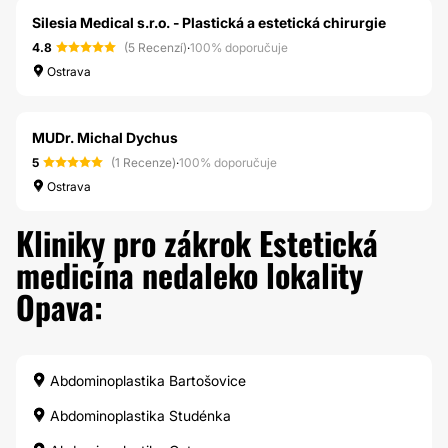
Silesia Medical s.r.o. - Plastická a estetická chirurgie
4.8
(5 Recenzí)
·
100% doporučuje
Ostrava
MUDr. Michal Dychus
5
(1 Recenze)
·
100% doporučuje
Ostrava
Kliniky pro zákrok Estetická
medicína nedaleko lokality
Opava:
Abdominoplastika Bartošovice
Abdominoplastika Studénka