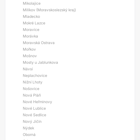
Mikolajice
Milíkov (Moravskoslezský kraj)
Mladecko
Mokré Lazce
Moravice
Morávka
Moravská Ostrava
Mořkov
Mošnov
Mosty u Jablunkova
Návsí
Neplachovice
Nižní Lhoty
Nošovice
Nová Pláň
Nové Heřminovy
Nové Lublice
Nové Sedlice
Nový Jičín
Nýdek
Oborná