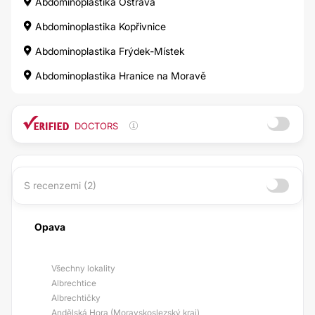
Abdominoplastika Ostrava
Abdominoplastika Kopřivnice
Abdominoplastika Frýdek-Místek
Abdominoplastika Hranice na Moravě
DOCTORS
S recenzemi (2)
Opava
Všechny lokality
Albrechtice
Albrechtičky
Andělská Hora (Moravskoslezský kraj)