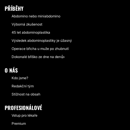
PŘÍBĚHY
Abdomino nebo miniabdomino
Výborná zkušenost
45 let abdominoplastika
Výsledek abdominoplastiky je úžasný
Operace břicha u muže po zhubnutí
Dokonalé bříško ze dne na den👍
O NÁS
Kdo jsme?
Redakční tým
Stížnost na obsah
PROFESIONÁLOVÉ
Vstup pro lékaře
Premium