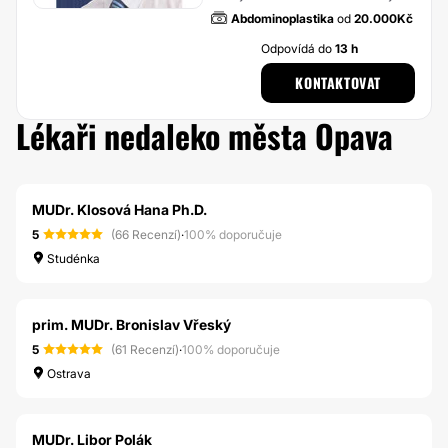
kraj
Abdominoplastika
od
20.000Kč
Odpovídá do
13 h
KONTAKTOVAT
Lékaři nedaleko města Opava
MUDr. Klosová Hana Ph.D.
5
(66 Recenzí)
·
100% doporučuje
Studénka
prim. MUDr. Bronislav Vřeský
5
(61 Recenzí)
·
100% doporučuje
Ostrava
MUDr. Libor Polák