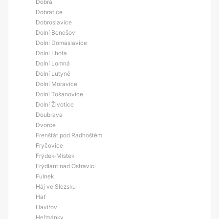
Dobrá
Dobratice
Dobroslavice
Dolní Benešov
Dolní Domaslavice
Dolní Lhota
Dolní Lomná
Dolní Lutyně
Dolní Moravice
Dolní Tošanovice
Dolní Životice
Doubrava
Dvorce
Frenštát pod Radhoštěm
Fryčovice
Frýdek-Místek
Frýdlant nad Ostravicí
Fulnek
Háj ve Slezsku
Hať
Havířov
Heřmánky