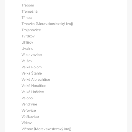
Třebom
Třemešná
Třinec
Trnávka (Moravskoslezský kraj)
Trojanovice
Tvrdkov
Uhlířov
Úvalno
Václavovice
Valšov
Velká Polom
Velká Štáhle
Velké Albrechtice
Velké Heraltice
Velké Hoštice
Vělopolí
Vendryně
Veřovice
Větřkovice
Vítkov
Vlčnov (Moravskoslezský kraj)