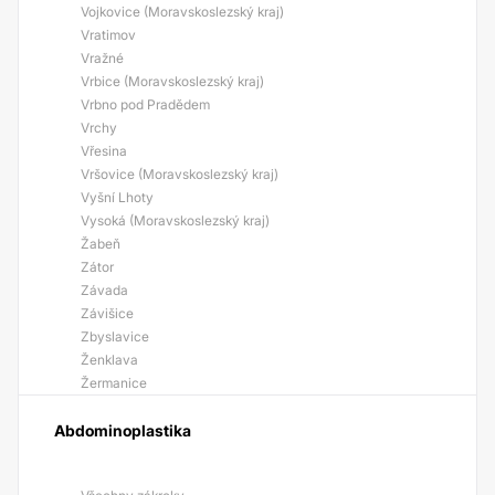
Vojkovice (Moravskoslezský kraj)
Vratimov
Vražné
Vrbice (Moravskoslezský kraj)
Vrbno pod Pradědem
Vrchy
Vřesina
Vršovice (Moravskoslezský kraj)
Vyšní Lhoty
Vysoká (Moravskoslezský kraj)
Žabeň
Zátor
Závada
Závišice
Zbyslavice
Ženklava
Žermanice
Abdominoplastika