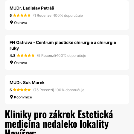
MUDr. Ladislav Petráš
5
(1 Recenze)
·
100% doporučuje
Ostrava
FN Ostrava - Centrum plastické chirurgie a chirurgie
ruky
4.8
(5 Recenzí)
·
100% doporučuje
Ostrava
MUDr. Suk Marek
5
(75 Recenzí)
·
100% doporučuje
Kopřivnice
Kliniky pro zákrok Estetická
medicína nedaleko lokality
Havířov: