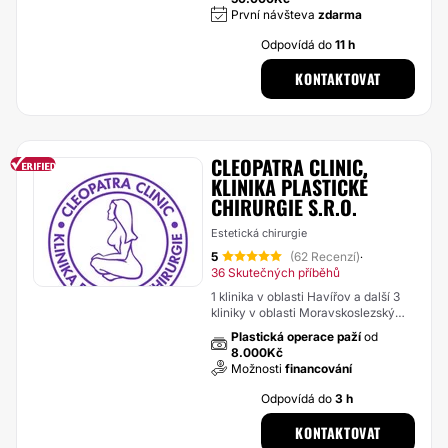
První návšteva
zdarma
Odpovídá do
11 h
KONTAKTOVAT
CLEOPATRA CLINIC,
KLINIKA PLASTICKÉ
CHIRURGIE S.R.O.
Estetická chirurgie
5
(62 Recenzí)
·
36 Skutečných příběhů
1 klinika v oblasti Havířov a další 3
kliniky v oblasti Moravskoslezský
kraj
Plastická operace paží
od
8.000Kč
Možnosti
financování
Odpovídá do
3 h
KONTAKTOVAT