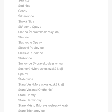
Sedliště
Sedlnice
Šenov
Šilheřovice
Široká Niva
Skřipov u Opavy
Slatina (Moravskoslezský kraj)
Slavkov
Slavkov u Opavy
Slezské Pavlovice
Slezské Rudoltice
Služovice
Smilovice (Moravskoslezský kraj)
Sosnová (Moravskoslezský kraj)
Spálov
Štáblovice
Stará Ves (Moravskoslezský kraj)
Stará Ves nad Ondřejnicí
Staré Hamry
Staré Heřminovy
Staré Město (Moravskoslezský kraj)
Staré Těchanovice