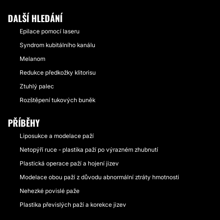
DALŠÍ HLEDÁNÍ
Epilace pomocí laseru
Syndrom kubitálního kanálu
Melanom
Redukce předkožky klitorisu
Ztuhlý palec
Rozštěpení tukových buněk
PŘÍBĚHY
Liposukce a modelace paží
Netopýří ruce - plastika paží po výrazném zhubnutí
Plastická operace paží a hojení jizev
Modelace obou paží z důvodu abnormální ztráty hmotnosti
Nehezké povislé paže
Plastika převislých paží a korekce jizev