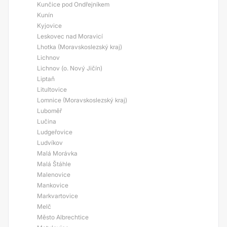
Kunčice pod Ondřejníkem
Kunín
Kyjovice
Leskovec nad Moravicí
Lhotka (Moravskoslezský kraj)
Lichnov
Lichnov (o. Nový Jičín)
Liptaň
Litultovice
Lomnice (Moravskoslezský kraj)
Luboměř
Lučina
Ludgeřovice
Ludvíkov
Malá Morávka
Malá Štáhle
Malenovice
Mankovice
Markvartovice
Melč
Město Albrechtice