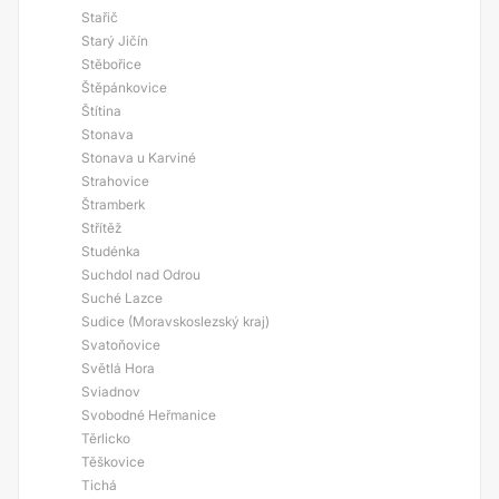
Stařič
Starý Jičín
Stěbořice
Štěpánkovice
Štítina
Stonava
Stonava u Karviné
Strahovice
Štramberk
Střítěž
Studénka
Suchdol nad Odrou
Suché Lazce
Sudice (Moravskoslezský kraj)
Svatoňovice
Světlá Hora
Sviadnov
Svobodné Heřmanice
Těrlicko
Těškovice
Tichá