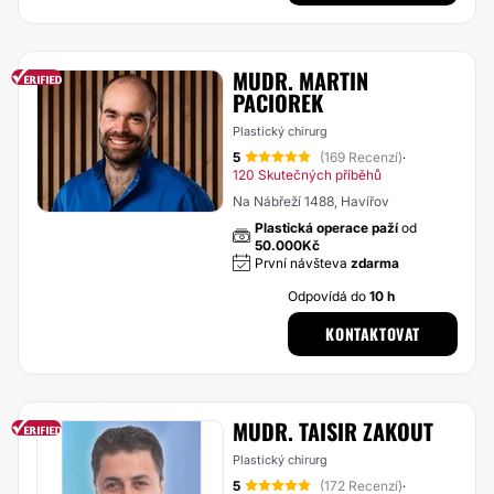
MUDR. MARTIN
PACIOREK
Plastický chirurg
5
(169 Recenzí)
·
120 Skutečných příběhů
Na Nábřeží 1488, Havířov
Plastická operace paží
od
50.000Kč
První návšteva
zdarma
Odpovídá do
10 h
KONTAKTOVAT
MUDR. TAISIR ZAKOUT
Plastický chirurg
5
(172 Recenzí)
·