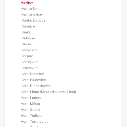
Havířov
Heřmánky
Heřmanovice
Hladké Životice
Hlavnice
Hlinka
Hlubočec
Hlučín
Hněvošice
Hnojník
Hodslavice
Holasovice
Horní Benešov
Horní Bludovice
Horní Domaslavice
Horní Lhota (Moravskoslezský kraj)
Horní Lomná
Horní Město
Horní Suchá
Horní Těrlicko
Horní Tošanovice