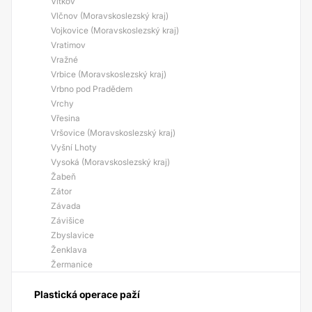
Vítkov
Vlčnov (Moravskoslezský kraj)
Vojkovice (Moravskoslezský kraj)
Vratimov
Vražné
Vrbice (Moravskoslezský kraj)
Vrbno pod Pradědem
Vrchy
Vřesina
Vršovice (Moravskoslezský kraj)
Vyšní Lhoty
Vysoká (Moravskoslezský kraj)
Žabeň
Zátor
Závada
Závišice
Zbyslavice
Ženklava
Žermanice
Plastická operace paží