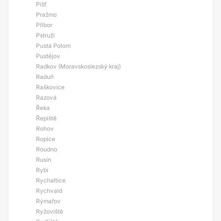
Píšť
Pražmo
Příbor
Pstruží
Pustá Polom
Pustějov
Radkov (Moravskoslezský kraj)
Raduň
Raškovice
Razová
Řeka
Řepiště
Rohov
Ropice
Roudno
Rusín
Rybí
Rychaltice
Rychvald
Rýmařov
Ryžoviště