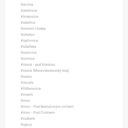
Karviná
Kateřinice
Klimkovice
Kobeřice
Komorní Lhotka
Koňakov
Kopřivnice
Košařiska
Kozlovice
Kozmice
Krásná - pod Krásnou
Krásná (Moravskoslezský kraj)
Krasov
Kravaře
Křišťanovice
Krmelín
Krnov
Krnov - Pod Bezručovým vrchem
Krnov - Pod Cvilínem
Kružberk
Kujavy