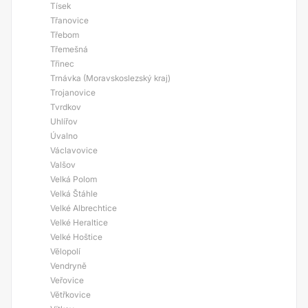
Tísek
Třanovice
Třebom
Třemešná
Třinec
Trnávka (Moravskoslezský kraj)
Trojanovice
Tvrdkov
Uhlířov
Úvalno
Václavovice
Valšov
Velká Polom
Velká Štáhle
Velké Albrechtice
Velké Heraltice
Velké Hoštice
Vělopolí
Vendryně
Veřovice
Větřkovice