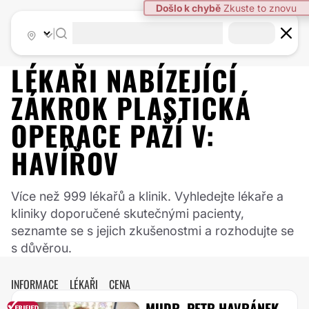
|
LÉKAŘI NABÍZEJÍCÍ
ZÁKROK
PLASTICKÁ
OPERACE PAŽÍ
V:
HAVÍŘOV
Více než 999 lékařů a klinik. Vyhledejte lékaře a
kliniky doporučené skutečnými pacienty,
seznamte se s jejich zkušenostmi a rozhodujte se
s důvěrou.
INFORMACE
LÉKAŘI
CENA
MUDR. PETR HAVRÁNEK