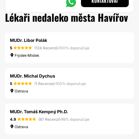
KONTAKTOVAT
Lékaři nedaleko města Havířov
MUDr. Libor Polák
5
(124 Recenzí)
·
100% doporučuje
Frýdek-Místek
MUDr. Michal Dychus
5
(1 Recenze)
·
100% doporučuje
Ostrava
MUDr. Tomáš Kempný Ph.D.
4.9
(87 Recenzí)
·
99% doporučuje
Ostrava