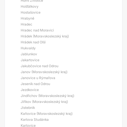
Horní Životice
Hošťálkovy
Hostašovice
Hrabyně
Hradec
Hradec nad Moravicí
Hrádek (Moravskoslezský kraj)
Hrádek nad Olší
Hukvaldy
Jablunkov
Jakartovice
Jakubčovice nad Odrou
Janov (Moravskoslezský kraj)
Janovice u Rýmařova
Jeseník nad Odrou
Jezdkovice
Jindřichov (Moravskoslezský kraj)
Jiříkov (Moravskoslezský kraj)
Jistebník
Kaňovice (Moravskoslezský kraj)
Karlova Studánka
Karlovice