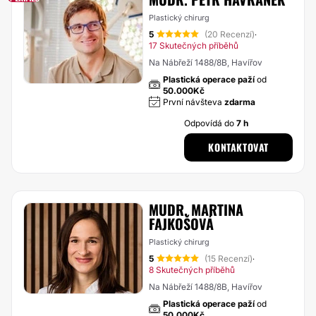
Plastický chirurg
5
(20 Recenzí)
·
17 Skutečných příběhů
Na Nábřeží 1488/8B, Havířov
Plastická operace paží
od
50.000Kč
První návšteva
zdarma
Odpovídá do
7 h
KONTAKTOVAT
MUDR. MARTINA
FAJKOŠOVÁ
Plastický chirurg
5
(15 Recenzí)
·
8 Skutečných příběhů
Na Nábřeží 1488/8B, Havířov
Plastická operace paží
od
50.000Kč