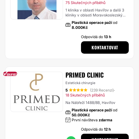
75 Skutečných příběhů
1 klinika v oblasti Havířov a další 3
kliniky v oblasti Moravskoslezský
kraj
Plastická operace paží
od
8.000Kč
Odpovídá do
13 h
KONTAKTOVAT
PRIMED CLINIC
Estetická chirurgie
5
(239 Recenzí)
·
18 Skutečných příběhů
Na Nábřeží 1488/8B, Havířov
Plastická operace paží
od
50.000Kč
První návšteva
zdarma
Odpovídá do
12 h