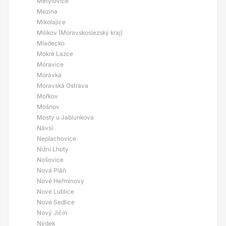
Metylovice
Mezina
Mikolajice
Milíkov (Moravskoslezský kraj)
Mladecko
Mokré Lazce
Moravice
Morávka
Moravská Ostrava
Mořkov
Mošnov
Mosty u Jablunkova
Návsí
Neplachovice
Nižní Lhoty
Nošovice
Nová Pláň
Nové Heřminovy
Nové Lublice
Nové Sedlice
Nový Jičín
Nýdek