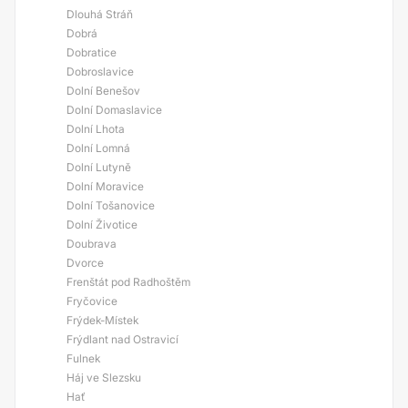
Dlouhá Stráň
Dobrá
Dobratice
Dobroslavice
Dolní Benešov
Dolní Domaslavice
Dolní Lhota
Dolní Lomná
Dolní Lutyně
Dolní Moravice
Dolní Tošanovice
Dolní Životice
Doubrava
Dvorce
Frenštát pod Radhoštěm
Fryčovice
Frýdek-Místek
Frýdlant nad Ostravicí
Fulnek
Háj ve Slezsku
Hať