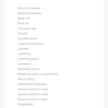
Všechny zákroky
Abdominoplastika
Body Lift
Brow lift
Chirurgie ruky
Facelift
Gynekomastie
Laserová liposukce
Lipedém
Lipofilling
Lipofilling prsou
Liposukce
Modelace prsou
Modelace prsou s augmentací
Niťový lifting
Odstranění podbradku
Operace dolních víček
Operace horních víček
Operace očních víček
Otoplastika