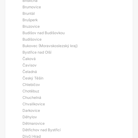
Břidličná
Brumovice
Bruntál
Brušperk
Bruzovice
Budišov nad Budišovkou
Budišovice
Bukovec (Moravskoslezský kraj)
Bystřice nad Olší
Čaková
Čavisov
Čeladná
Český Těšín
Chlebičov
Chotěbuz
Chuchelná
Chvalíkovice
Darkovice
Děhylov
Dětmarovice
Dětřichov nad Bystřicí
Dívčí Hrad