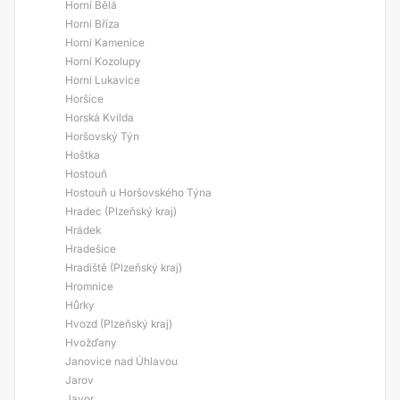
Horní Bělá
Horní Bříza
Horní Kamenice
Horní Kozolupy
Horní Lukavice
Horšice
Horská Kvilda
Horšovský Týn
Hoštka
Hostouň
Hostouň u Horšovského Týna
Hradec (Plzeňský kraj)
Hrádek
Hradešice
Hradiště (Plzeňský kraj)
Hromnice
Hůrky
Hvozd (Plzeňský kraj)
Hvožďany
Janovice nad Úhlavou
Jarov
Javor