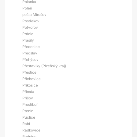
Polánka
Poleň
pošta Mirošov
Postřekov
Potvorov
Prádlo
Prášily
Předenice
Předslav
Přehýsov
Přestavlky (Plzeňský kraj)
Přeštice
Příchovice
Příkosice
Přimda
Příšov
Prostiboř
Ptenín
Puclice
Rabí
Radkovice
Radnice