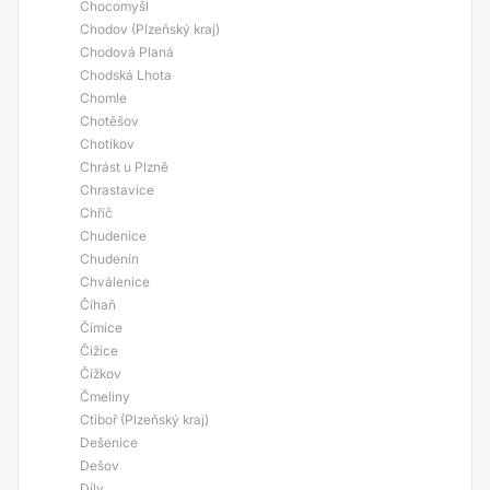
Chocomyšl
Chodov (Plzeňský kraj)
Chodová Planá
Chodská Lhota
Chomle
Chotěšov
Chotíkov
Chrást u Plzně
Chrastavice
Chříč
Chudenice
Chudenín
Chválenice
Číhaň
Čímice
Čižice
Čížkov
Čmeliny
Ctiboř (Plzeňský kraj)
Dešenice
Dešov
Díly