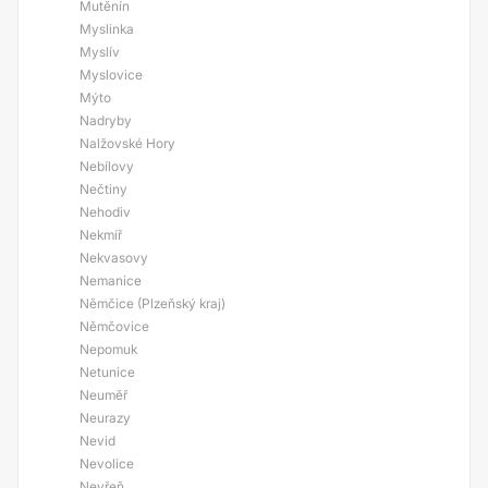
Mutěnín
Myslinka
Myslív
Myslovice
Mýto
Nadryby
Nalžovské Hory
Nebílovy
Nečtiny
Nehodiv
Nekmíř
Nekvasovy
Nemanice
Němčice (Plzeňský kraj)
Němčovice
Nepomuk
Netunice
Neuměř
Neurazy
Nevid
Nevolice
Nevřeň