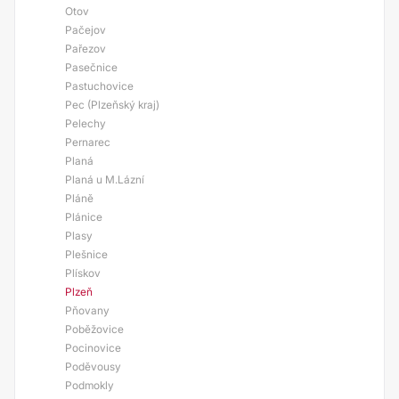
Otov
Pačejov
Pařezov
Pasečnice
Pastuchovice
Pec (Plzeňský kraj)
Pelechy
Pernarec
Planá
Planá u M.Lázní
Pláně
Plánice
Plasy
Plešnice
Plískov
Plzeň
Pňovany
Poběžovice
Pocinovice
Poděvousy
Podmokly