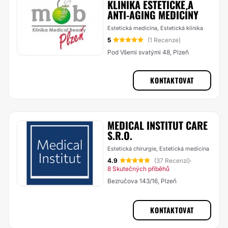
KLINIKA ESTETICKÉ A
ANTI-AGING MEDICÍNY
Estetická medicína, Estetická klinika
5
(1 Recenze)
Pod Všemi svatými 48, Plzeň
KONTAKTOVAT
MEDICAL INSTITUT CARE
S.R.O.
Estetická chirurgie, Estetická medicína
4.9
(37 Recenzí)
·
8 Skutečných příběhů
Bezručova 143/16, Plzeň
KONTAKTOVAT