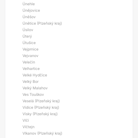
Únehle
Únějovice
Úněšov
Únětice (Plzeňský kraj)
Úsilov
Úterý
Útušice
Vejprnice
Vejvanov
Velečín
Velhartice
Velké Hydčice
Velký Bor
Velký Malahov
Ves Touškov
Veselá (Plzeňský kraj)
Vidice (Plzeňský kraj)
Vísky (Plzeňský kraj)
Vlčí
Vlčtejn
Vlkanov (Plzeňský kraj)