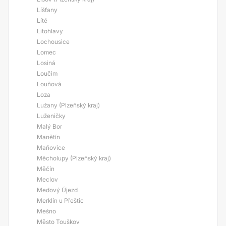
Líšťany
Líté
Litohlavy
Lochousice
Lomec
Losiná
Loučim
Louňová
Loza
Lužany (Plzeňský kraj)
Luženičky
Malý Bor
Manětín
Maňovice
Měcholupy (Plzeňský kraj)
Měčín
Meclov
Medový Újezd
Merklín u Přeštic
Mešno
Město Touškov