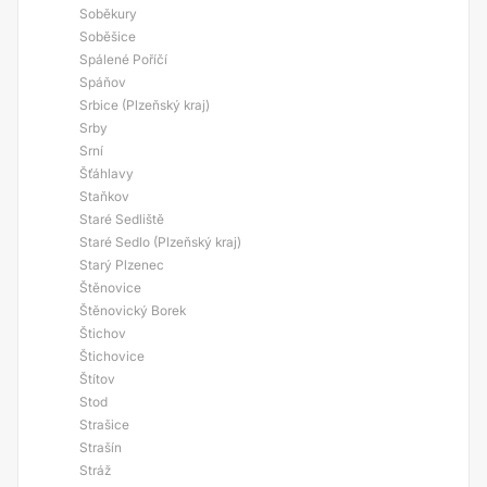
Soběkury
Soběšice
Spálené Poříčí
Spáňov
Srbice (Plzeňský kraj)
Srby
Srní
Šťáhlavy
Staňkov
Staré Sedliště
Staré Sedlo (Plzeňský kraj)
Starý Plzenec
Štěnovice
Štěnovický Borek
Štichov
Štichovice
Štítov
Stod
Strašice
Strašín
Stráž