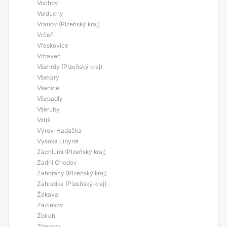
Vochov
Volduchy
Vranov (Plzeňský kraj)
Vrčeň
Vřeskovice
Vrhaveč
Všehrdy (Plzeňský kraj)
Všekary
Všenice
Všepadly
Všeruby
Vstiš
Výrov-Hadačka
Vysoká Libyně
Záchlumí (Plzeňský kraj)
Zadní Chodov
Zahořany (Plzeňský kraj)
Zahrádka (Plzeňský kraj)
Žákava
Zavlekov
Zbiroh
Zborovy