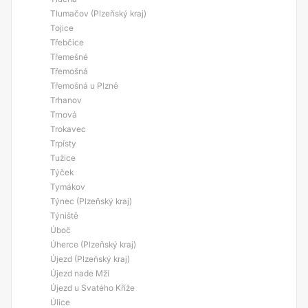
Tlumačov (Plzeňský kraj)
Tojice
Třebčice
Třemešné
Třemošná
Třemošná u Plzně
Trhanov
Trnová
Trokavec
Trpísty
Tužice
Týček
Tymákov
Týnec (Plzeňský kraj)
Týniště
Úboč
Úherce (Plzeňský kraj)
Újezd (Plzeňský kraj)
Újezd nade Mží
Újezd u Svatého Kříže
Úlice