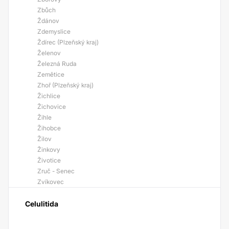
Zbůch
Ždánov
Zdemyslice
Ždírec (Plzeňský kraj)
Želenov
Železná Ruda
Zemětice
Zhoř (Plzeňský kraj)
Žichlice
Žichovice
Žihle
Žihobce
Žilov
Žinkovy
Životice
Zruč - Senec
Zvíkovec
Celulitida