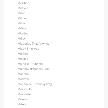
Mezihoří
Milavče
Mileč
Milínov
Milíře
Mířkov
Mirošov
Míšov
Mladotice (Plzeňský kraj)
Mladý Smolivec
Mlečice
Mlešice
Mlýnské Struhadlo
Mnichov (Plzeňský kraj)
Mochtín
Modrava
Mohelnice (Plzeňský kraj)
Mokrosuky
Mokrouše
Mrákov
Mrtník