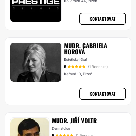
Kollárova 44, Plzeň
KONTAKTOVAT
MUDR. GABRIELA
HOROVÁ
Estetický lékař
5
(1 Recenze)
Keřová 10, Plzeň
KONTAKTOVAT
MUDR. JIŘÍ VOLTR
Dermatolog
5
(1 Recenze)