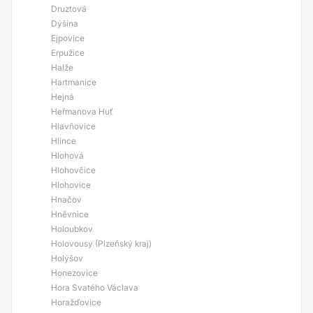
Druztová
Dýšina
Ejpovice
Erpužice
Halže
Hartmanice
Hejná
Heřmanova Huť
Hlavňovice
Hlince
Hlohová
Hlohovčice
Hlohovice
Hnačov
Hněvnice
Holoubkov
Holovousy (Plzeňský kraj)
Holýšov
Honezovice
Hora Svatého Václava
Horažďovice