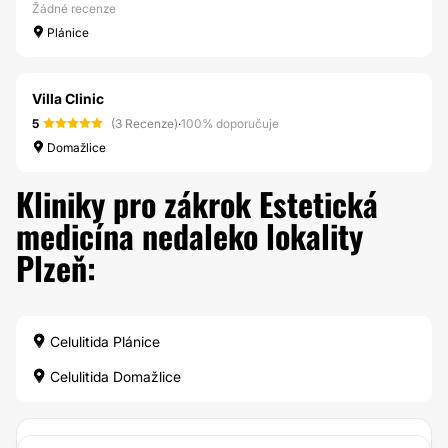
Žádné recenze
Plánice
Villa Clinic
5
(3 Recenze)
·
100% doporučuje
Domažlice
Kliniky pro zákrok Estetická
medicína nedaleko lokality
Plzeň:
Celulitida Plánice
Celulitida Domažlice