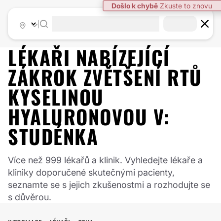
Došlo k chybě
Zkuste to znovu
|
LÉKAŘI NABÍZEJÍCÍ
ZÁKROK
ZVĚTŠENÍ RTŮ
KYSELINOU
HYALURONOVOU
V:
STUDÉNKA
Více než 999 lékařů a klinik. Vyhledejte lékaře a
kliniky doporučené skutečnými pacienty,
seznamte se s jejich zkušenostmi a rozhodujte se
s důvěrou.