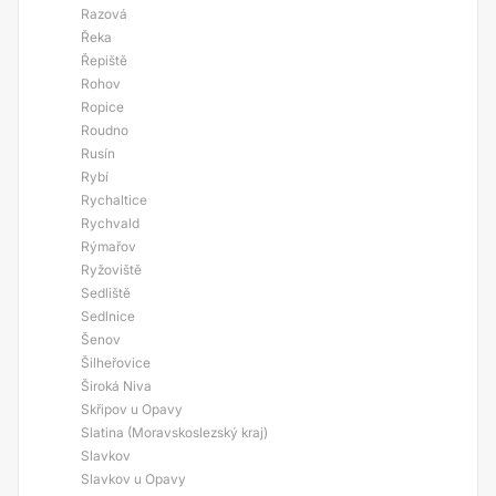
Razová
Řeka
Řepiště
Rohov
Ropice
Roudno
Rusín
Rybí
Rychaltice
Rychvald
Rýmařov
Ryžoviště
Sedliště
Sedlnice
Šenov
Šilheřovice
Široká Niva
Skřipov u Opavy
Slatina (Moravskoslezský kraj)
Slavkov
Slavkov u Opavy