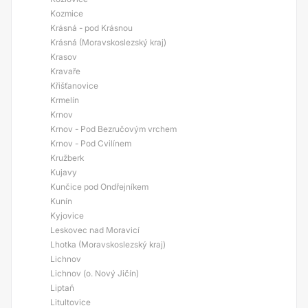
Kozmice
Krásná - pod Krásnou
Krásná (Moravskoslezský kraj)
Krasov
Kravaře
Křišťanovice
Krmelín
Krnov
Krnov - Pod Bezručovým vrchem
Krnov - Pod Cvilínem
Kružberk
Kujavy
Kunčice pod Ondřejníkem
Kunín
Kyjovice
Leskovec nad Moravicí
Lhotka (Moravskoslezský kraj)
Lichnov
Lichnov (o. Nový Jičín)
Liptaň
Litultovice