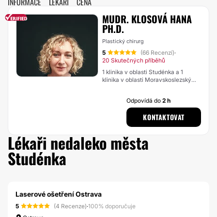
INFORMACE
LÉKAŘI
CENA
MUDR. KLOSOVÁ HANA
PH.D.
Plastický chirurg
5
(66 Recenzí)
·
20 Skutečných příběhů
1 klinika v oblasti Studénka a 1
klinika v oblasti Moravskoslezský
kraj
Odpovídá do
2 h
KONTAKTOVAT
Lékaři nedaleko města
Studénka
Laserové ošetření Ostrava
5
(4 Recenze)
·
100% doporučuje