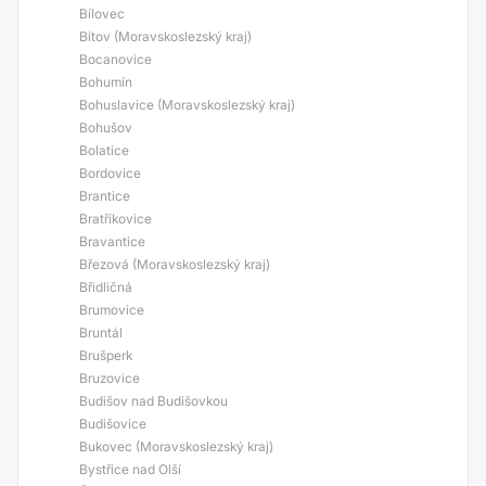
Bílovec
Bítov (Moravskoslezský kraj)
Bocanovice
Bohumín
Bohuslavice (Moravskoslezský kraj)
Bohušov
Bolatice
Bordovice
Brantice
Bratříkovice
Bravantice
Březová (Moravskoslezský kraj)
Břidličná
Brumovice
Bruntál
Brušperk
Bruzovice
Budišov nad Budišovkou
Budišovice
Bukovec (Moravskoslezský kraj)
Bystřice nad Olší