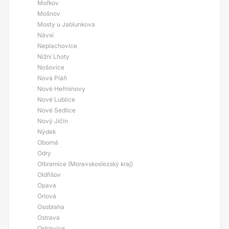
Mořkov
Mošnov
Mosty u Jablunkova
Návsí
Neplachovice
Nižní Lhoty
Nošovice
Nová Pláň
Nové Heřminovy
Nové Lublice
Nové Sedlice
Nový Jičín
Nýdek
Oborná
Odry
Olbramice (Moravskoslezský kraj)
Oldřišov
Opava
Orlová
Osoblaha
Ostrava
Ostravice