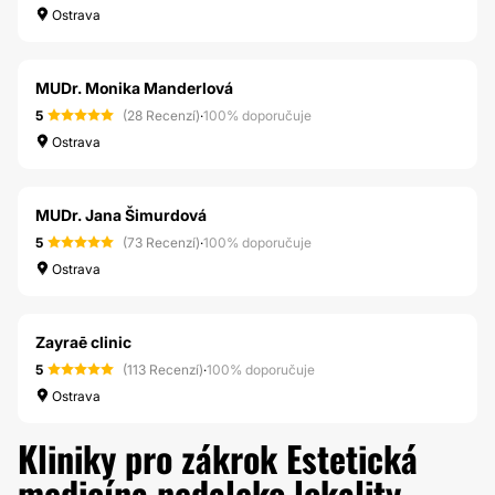
Ostrava
MUDr. Monika Manderlová
5
(28 Recenzí)
·
100% doporučuje
Ostrava
MUDr. Jana Šimurdová
5
(73 Recenzí)
·
100% doporučuje
Ostrava
Zayraē clinic
5
(113 Recenzí)
·
100% doporučuje
Ostrava
Kliniky pro zákrok Estetická
medicína nedaleko lokality