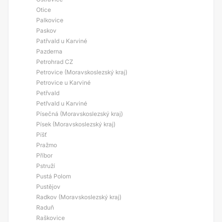
Otice
Palkovice
Paskov
Patřvald u Karviné
Pazderna
Petrohrad CZ
Petrovice (Moravskoslezský kraj)
Petrovice u Karviné
Petřvald
Petřvald u Karviné
Písečná (Moravskoslezský kraj)
Písek (Moravskoslezský kraj)
Píšť
Pražmo
Příbor
Pstruží
Pustá Polom
Pustějov
Radkov (Moravskoslezský kraj)
Raduň
Raškovice