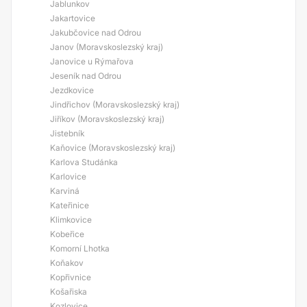
Jablunkov
Jakartovice
Jakubčovice nad Odrou
Janov (Moravskoslezský kraj)
Janovice u Rýmařova
Jeseník nad Odrou
Jezdkovice
Jindřichov (Moravskoslezský kraj)
Jiříkov (Moravskoslezský kraj)
Jistebník
Kaňovice (Moravskoslezský kraj)
Karlova Studánka
Karlovice
Karviná
Kateřinice
Klimkovice
Kobeřice
Komorní Lhotka
Koňakov
Kopřivnice
Košařiska
Kozlovice