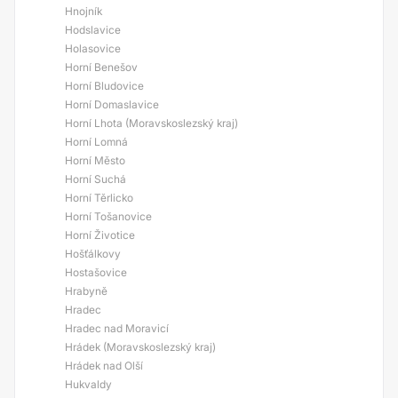
Hnojník
Hodslavice
Holasovice
Horní Benešov
Horní Bludovice
Horní Domaslavice
Horní Lhota (Moravskoslezský kraj)
Horní Lomná
Horní Město
Horní Suchá
Horní Těrlicko
Horní Tošanovice
Horní Životice
Hošťálkovy
Hostašovice
Hrabyně
Hradec
Hradec nad Moravicí
Hrádek (Moravskoslezský kraj)
Hrádek nad Olší
Hukvaldy