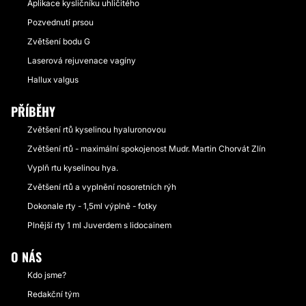
Aplikace kysličníku uhličitého
Pozvednutí prsou
Zvětšení bodu G
Laserová rejuvenace vagíny
Hallux valgus
PŘÍBĚHY
Zvětšení rtů kyselinou hyaluronovou
Zvětšení rtů - maximální spokojenost Mudr. Martin Chorvát Zlín
Vyplň rtu kyselinou hya.
Zvětšení rtů a vyplnění nosoretních rýh
Dokonale rty - 1,5ml výplně - fotky
Plnější rty 1 ml Juverdem s lidocainem
O NÁS
Kdo jsme?
Redakční tým