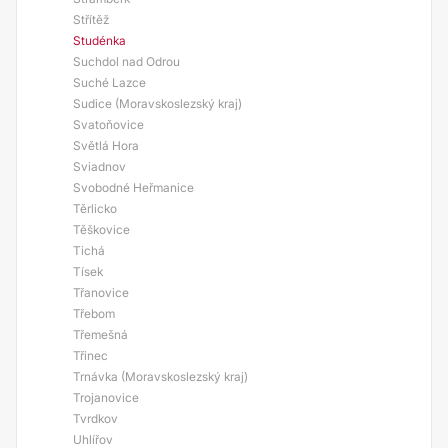
Střítěž
Studénka
Suchdol nad Odrou
Suché Lazce
Sudice (Moravskoslezský kraj)
Svatoňovice
Světlá Hora
Sviadnov
Svobodné Heřmanice
Těrlicko
Těškovice
Tichá
Tísek
Třanovice
Třebom
Třemešná
Třinec
Trnávka (Moravskoslezský kraj)
Trojanovice
Tvrdkov
Uhlířov