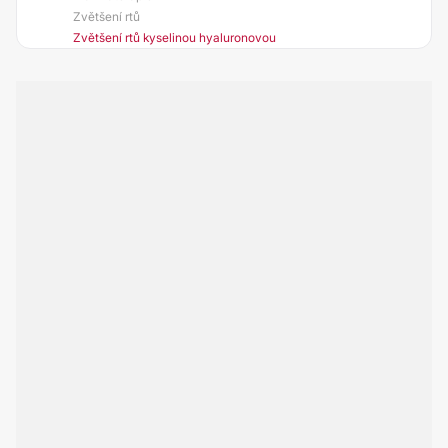
Zvětšení rtů
Zvětšení rtů kyselinou hyaluronovou