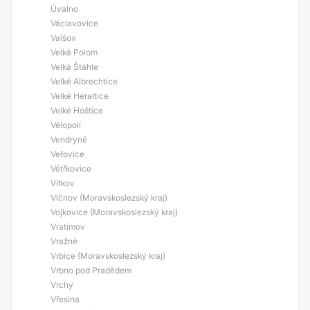
Úvalno
Václavovice
Valšov
Velká Polom
Velká Štáhle
Velké Albrechtice
Velké Heraltice
Velké Hoštice
Vělopolí
Vendryně
Veřovice
Větřkovice
Vítkov
Vlčnov (Moravskoslezský kraj)
Vojkovice (Moravskoslezský kraj)
Vratimov
Vražné
Vrbice (Moravskoslezský kraj)
Vrbno pod Pradědem
Vrchy
Vřesina