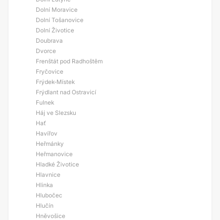
Dolní Moravice
Dolní Tošanovice
Dolní Životice
Doubrava
Dvorce
Frenštát pod Radhoštěm
Fryčovice
Frýdek-Místek
Frýdlant nad Ostravicí
Fulnek
Háj ve Slezsku
Hať
Havířov
Heřmánky
Heřmanovice
Hladké Životice
Hlavnice
Hlinka
Hlubočec
Hlučín
Hněvošice