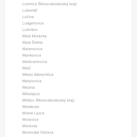
Lomnice (Moravskoslezský kraj)
Luboměř
Lučina
Ludgeřovice
Ludvíkov
Malá Morávka
Malá Štáhle
Malenovice
Mankovice
Markvartovice
Melč
Město Albrechtice
Metylovice
Mezina
Mikolajice
Milíkov (Moravskoslezský kraj)
Mladecko
Mokré Lazce
Moravice
Morávka
Moravská Ostrava