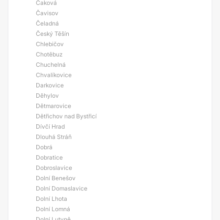
Čaková
Čavisov
Čeladná
Český Těšín
Chlebičov
Chotěbuz
Chuchelná
Chvalíkovice
Darkovice
Děhylov
Dětmarovice
Dětřichov nad Bystřicí
Dívčí Hrad
Dlouhá Stráň
Dobrá
Dobratice
Dobroslavice
Dolní Benešov
Dolní Domaslavice
Dolní Lhota
Dolní Lomná
Dolní Lutyně