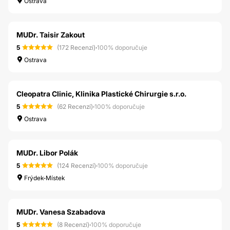
Ostrava
MUDr. Taisir Zakout
5
(172 Recenzí)
·
100% doporučuje
Ostrava
Cleopatra Clinic, Klinika Plastické Chirurgie s.r.o.
5
(62 Recenzí)
·
100% doporučuje
Ostrava
MUDr. Libor Polák
5
(124 Recenzí)
·
100% doporučuje
Frýdek-Místek
MUDr. Vanesa Szabadova
5
(8 Recenzí)
·
100% doporučuje