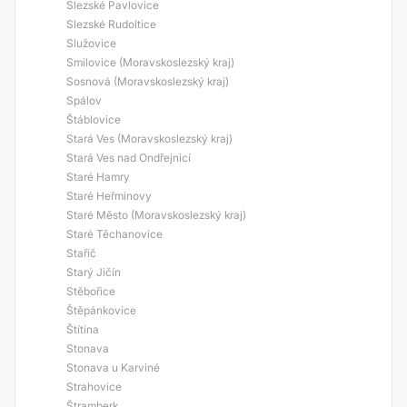
Slezské Pavlovice
Slezské Rudoltice
Služovice
Smilovice (Moravskoslezský kraj)
Sosnová (Moravskoslezský kraj)
Spálov
Štáblovice
Stará Ves (Moravskoslezský kraj)
Stará Ves nad Ondřejnicí
Staré Hamry
Staré Heřminovy
Staré Město (Moravskoslezský kraj)
Staré Těchanovice
Stařič
Starý Jičín
Stěbořice
Štěpánkovice
Štítina
Stonava
Stonava u Karviné
Strahovice
Štramberk