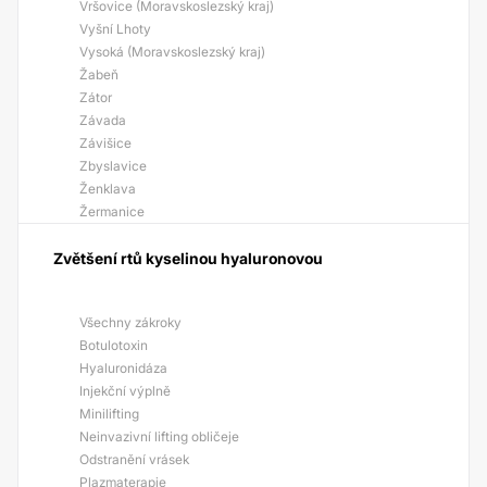
Vršovice (Moravskoslezský kraj)
Vyšní Lhoty
Vysoká (Moravskoslezský kraj)
Žabeň
Zátor
Závada
Závišice
Zbyslavice
Ženklava
Žermanice
Zvětšení rtů kyselinou hyaluronovou
Všechny zákroky
Botulotoxin
Hyaluronidáza
Injekční výplně
Minilifting
Neinvazivní lifting obličeje
Odstranění vrásek
Plazmaterapie