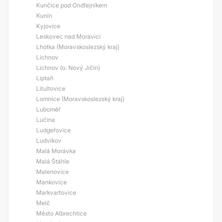
Kunčice pod Ondřejníkem
Kunín
Kyjovice
Leskovec nad Moravicí
Lhotka (Moravskoslezský kraj)
Lichnov
Lichnov (o. Nový Jičín)
Liptaň
Litultovice
Lomnice (Moravskoslezský kraj)
Luboměř
Lučina
Ludgeřovice
Ludvíkov
Malá Morávka
Malá Štáhle
Malenovice
Mankovice
Markvartovice
Melč
Město Albrechtice