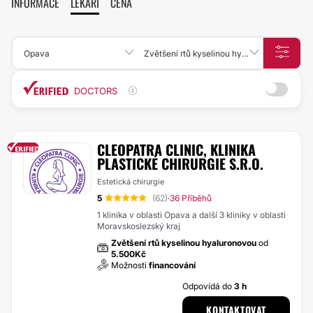
INFORMACE
LÉKAŘI
CENA
Opava
Zvětšení rtů kyselinou hyaluronovou
DOCTORS
CLEOPATRA CLINIC, KLINIKA
PLASTICKÉ CHIRURGIE S.R.O.
Estetická chirurgie
5
(62)
36 Příběhů
·
1 klinika v oblasti Opava a další 3 kliniky v oblasti
Moravskoslezský kraj
Zvětšení rtů kyselinou hyaluronovou
od
5.500Kč
Možnosti
financování
Odpovídá do
3 h
KONTAKTOVAT