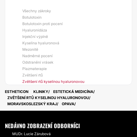
Všechny zákroky
Botulotoxin
Botulotoxin proti pocení
Hyaluronidáza
Injekční výplně
Kyselina hyaluronová
Mezonitě
Nadměrné pocení
Odstranění vrásek
Plazmaterapie
Zvětšení rtů
Zvětšení rtů kyselinou hyaluronovou
ESTHETICON
KLINIKY
ESTETICKÁ MEDICÍNA
ZVĚTŠENÍ RTŮ KYSELINOU HYALURONOVOU
MORAVSKOSLEZSKÝ KRAJ
OPAVA
NEDÁVNO ZOBRAZENÍ ODBORNÍCI
MUDr. Lucie Zárubová