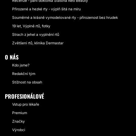
Recenze - paní doktorka Šťastná Neo Beauty
Přirozené a hezké rty - výplň šitá na míru
Souměrné a krásně vymodelované rty - přirozenost bez hrudek
19 let, Výplně rtů, fotky
Strach z jehel a vyplnění rtů
Zvětšení rtů, klinika Dermastar
O NÁS
Kdo jsme?
Redakční tým
Stížnost na obsah
PROFESIONÁLOVÉ
Vstup pro lékaře
Premium
Značky
Výrobci