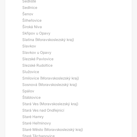
Sedliště
Sedlnice
Šenov
Šilheřovice
Široká Niva
Skřipov u Opavy
Slatina (Moravskoslezský kraj)
Slavkov
Slavkov u Opavy
Slezské Pavlovice
Slezské Rudoltice
Služovice
Smilovice (Moravskoslezský kraj)
Sosnová (Moravskoslezský kraj)
Spálov
Štáblovice
Stará Ves (Moravskoslezský kraj)
Stará Ves nad Ondřejnicí
Staré Hamry
Staré Heřminovy
Staré Město (Moravskoslezský kraj)
Staré Těchanovice