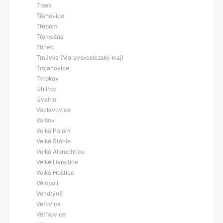
Tísek
Třanovice
Třebom
Třemešná
Třinec
Trnávka (Moravskoslezský kraj)
Trojanovice
Tvrdkov
Uhlířov
Úvalno
Václavovice
Valšov
Velká Polom
Velká Štáhle
Velké Albrechtice
Velké Heraltice
Velké Hoštice
Vělopolí
Vendryně
Veřovice
Větřkovice