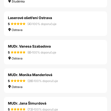
Studénka
Laserové ošetření Ostrava
5
(4)
·
100% doporučuje
Ostrava
MUDr. Vanesa Szabadova
5
(8)
·
100% doporučuje
Ostrava
MUDr. Monika Manderlová
5
(28)
·
100% doporučuje
Ostrava
MUDr. Jana Šimurdová
5
(73)
·
100% doporučuje