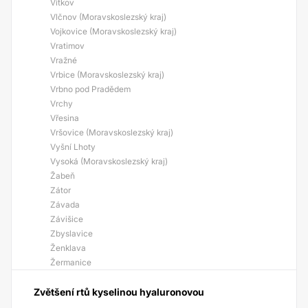
Vítkov
Vlčnov (Moravskoslezský kraj)
Vojkovice (Moravskoslezský kraj)
Vratimov
Vražné
Vrbice (Moravskoslezský kraj)
Vrbno pod Pradědem
Vrchy
Vřesina
Vršovice (Moravskoslezský kraj)
Vyšní Lhoty
Vysoká (Moravskoslezský kraj)
Žabeň
Zátor
Závada
Závišice
Zbyslavice
Ženklava
Žermanice
Zvětšení rtů kyselinou hyaluronovou