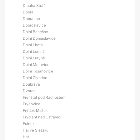
Dlouhá Stráň
Dobrá
Dobratice
Dobroslavice
Dolní Benešov
Dolní Domaslavice
Dolní Lhota
Dolní Lomná
Dolní Lutyně
Dolní Moravice
Dolní Tošanovice
Dolní Životice
Doubrava
Dvorce
Frenštát pod Radhoštěm
Fryčovice
Frýdek-Místek
Frýdlant nad Ostravicí
Fulnek
Háj ve Slezsku
Hať