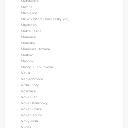
Metylovice
Mezina
Mikolajice
Milíkov (Moravskoslezský kraj)
Mladecko
Mokré Lazce
Moravice
Morávka
Moravská Ostrava
Mořkov
Mošnov
Mosty u Jablunkova
Návsí
Neplachovice
Nižní Lhoty
Nošovice
Nová Pláň
Nové Heřminovy
Nové Lublice
Nové Sedlice
Nový Jičín
Nýdek