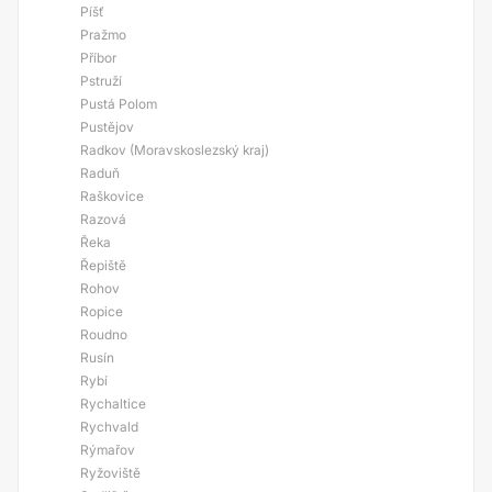
Píšť
Pražmo
Příbor
Pstruží
Pustá Polom
Pustějov
Radkov (Moravskoslezský kraj)
Raduň
Raškovice
Razová
Řeka
Řepiště
Rohov
Ropice
Roudno
Rusín
Rybí
Rychaltice
Rychvald
Rýmařov
Ryžoviště