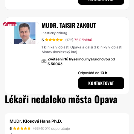
MUDR. TAISIR ZAKOUT
Plastický chirurg
5
(172)
75 Příběhů
·
1 klinika v oblasti Opava a další 3 kliniky v oblasti
Moravskoslezský kraj
Zvětšení rtů kyselinou hyaluronovou
od
5.500Kč
Odpovídá do
13 h
KONTAKTOVAT
Lékaři nedaleko města Opava
MUDr. Klosová Hana Ph.D.
5
(66)
·
100% doporučuje