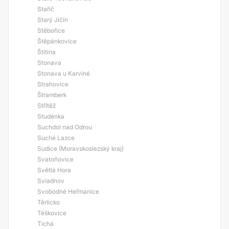
Stařič
Starý Jičín
Stěbořice
Štěpánkovice
Štítina
Stonava
Stonava u Karviné
Strahovice
Štramberk
Střítěž
Studénka
Suchdol nad Odrou
Suché Lazce
Sudice (Moravskoslezský kraj)
Svatoňovice
Světlá Hora
Sviadnov
Svobodné Heřmanice
Těrlicko
Těškovice
Tichá