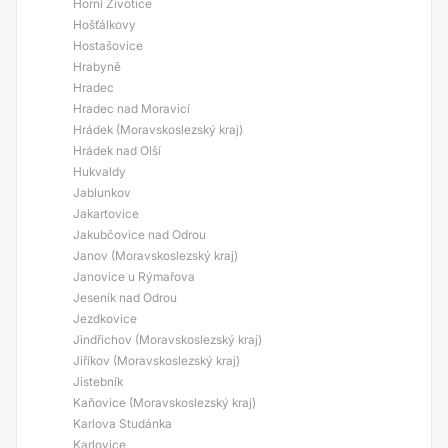
Horní Životice
Hošťálkovy
Hostašovice
Hrabyně
Hradec
Hradec nad Moravicí
Hrádek (Moravskoslezský kraj)
Hrádek nad Olší
Hukvaldy
Jablunkov
Jakartovice
Jakubčovice nad Odrou
Janov (Moravskoslezský kraj)
Janovice u Rýmařova
Jeseník nad Odrou
Jezdkovice
Jindřichov (Moravskoslezský kraj)
Jiříkov (Moravskoslezský kraj)
Jistebník
Kaňovice (Moravskoslezský kraj)
Karlova Studánka
Karlovice