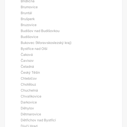
Břidličná
Brumovice
Bruntál
Brušperk
Bruzovice
Budišov nad Budišovkou
Budišovice
Bukovec (Moravskoslezský kraj)
Bystřice nad Olší
Čaková
Čavisov
Čeladná
Český Těšín
Chlebičov
Chotěbuz
Chuchelná
Chvalíkovice
Darkovice
Děhylov
Dětmarovice
Dětřichov nad Bystřicí
Dívčí Hrad