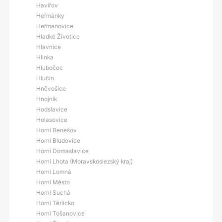
Havířov
Heřmánky
Heřmanovice
Hladké Životice
Hlavnice
Hlinka
Hlubočec
Hlučín
Hněvošice
Hnojník
Hodslavice
Holasovice
Horní Benešov
Horní Bludovice
Horní Domaslavice
Horní Lhota (Moravskoslezský kraj)
Horní Lomná
Horní Město
Horní Suchá
Horní Těrlicko
Horní Tošanovice