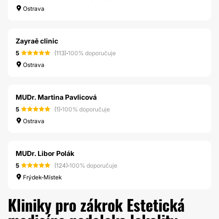
Ostrava
Zayraē clinic
5
(113)
·
100% doporučuje
Ostrava
MUDr. Martina Pavlicová
5
(1)
·
100% doporučuje
Ostrava
MUDr. Libor Polák
5
(124)
·
100% doporučuje
Frýdek-Místek
Kliniky pro zákrok Estetická