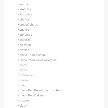
Karviná
Kateřinice
Klimkovice
Kobeřice
Komorní Lhotka
Koňakov
Kopřivnice
Košařiska
Kozlovice
Kozmice
Krásná - pod Krásnou
Krásná (Moravskoslezský kraj)
Krasov
Kravaře
Křišťanovice
Krmelín
Krnov
Krnov - Pod Bezručovým vrchem
Krnov - Pod Cvilínem
Kružberk
Kujavy