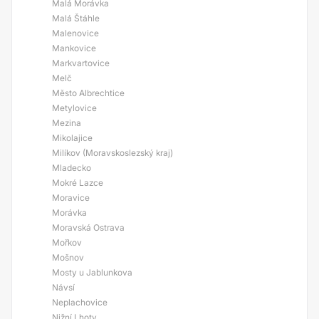
Malá Morávka
Malá Štáhle
Malenovice
Mankovice
Markvartovice
Melč
Město Albrechtice
Metylovice
Mezina
Mikolajice
Milíkov (Moravskoslezský kraj)
Mladecko
Mokré Lazce
Moravice
Morávka
Moravská Ostrava
Mořkov
Mošnov
Mosty u Jablunkova
Návsí
Neplachovice
Nižní Lhoty