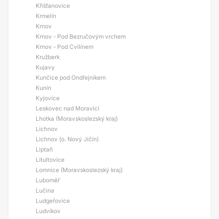
Křišťanovice
Krmelín
Krnov
Krnov - Pod Bezručovým vrchem
Krnov - Pod Cvilínem
Kružberk
Kujavy
Kunčice pod Ondřejníkem
Kunín
Kyjovice
Leskovec nad Moravicí
Lhotka (Moravskoslezský kraj)
Lichnov
Lichnov (o. Nový Jičín)
Liptaň
Litultovice
Lomnice (Moravskoslezský kraj)
Luboměř
Lučina
Ludgeřovice
Ludvíkov