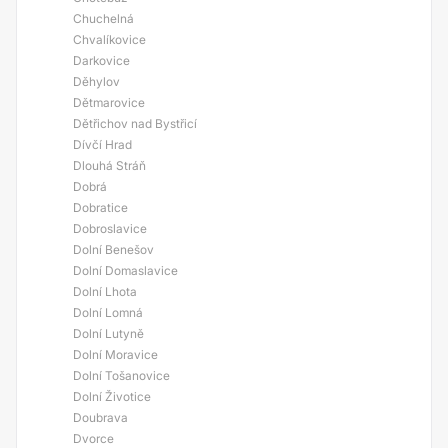
Chuchelná
Chvalíkovice
Darkovice
Děhylov
Dětmarovice
Dětřichov nad Bystřicí
Dívčí Hrad
Dlouhá Stráň
Dobrá
Dobratice
Dobroslavice
Dolní Benešov
Dolní Domaslavice
Dolní Lhota
Dolní Lomná
Dolní Lutyně
Dolní Moravice
Dolní Tošanovice
Dolní Životice
Doubrava
Dvorce