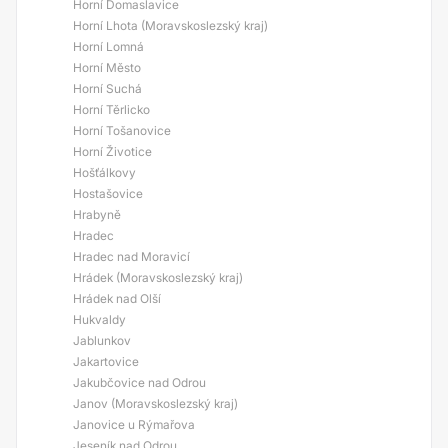
Horní Domaslavice
Horní Lhota (Moravskoslezský kraj)
Horní Lomná
Horní Město
Horní Suchá
Horní Těrlicko
Horní Tošanovice
Horní Životice
Hošťálkovy
Hostašovice
Hrabyně
Hradec
Hradec nad Moravicí
Hrádek (Moravskoslezský kraj)
Hrádek nad Olší
Hukvaldy
Jablunkov
Jakartovice
Jakubčovice nad Odrou
Janov (Moravskoslezský kraj)
Janovice u Rýmařova
Jeseník nad Odrou