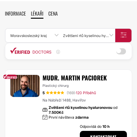
INFORMACE
LÉKAŘI
CENA
Moravskoslezský kraj
Zvětšení rtů kyselinou hyaluronovou
DOCTORS
MUDR. MARTIN PACIOREK
Plastický chirurg
5
(169)
120 Příběhů
·
Na Nábřeží 1488, Havířov
Zvětšení rtů kyselinou hyaluronovou
od
7.500Kč
První návšteva
zdarma
Odpovídá do
10 h
KONTAKTOVAT