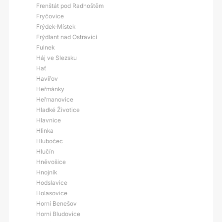
Frenštát pod Radhoštěm
Fryčovice
Frýdek-Místek
Frýdlant nad Ostravicí
Fulnek
Háj ve Slezsku
Hať
Havířov
Heřmánky
Heřmanovice
Hladké Životice
Hlavnice
Hlinka
Hlubočec
Hlučín
Hněvošice
Hnojník
Hodslavice
Holasovice
Horní Benešov
Horní Bludovice