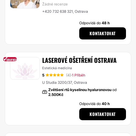
Žádné recenze
+420 732 638 321, Ostrava
Odpovídá do
48 h
KONTAKTOVAT
LASEROVÉ OŠETŘENÍ OSTRAVA
Estetická medicína
5
(4)
1 Příběh
·
U Studia 3200/37, Ostrava
Zvětšení rtů kyselinou hyaluronovou
od
2.500Kč
Odpovídá do
40 h
KONTAKTOVAT