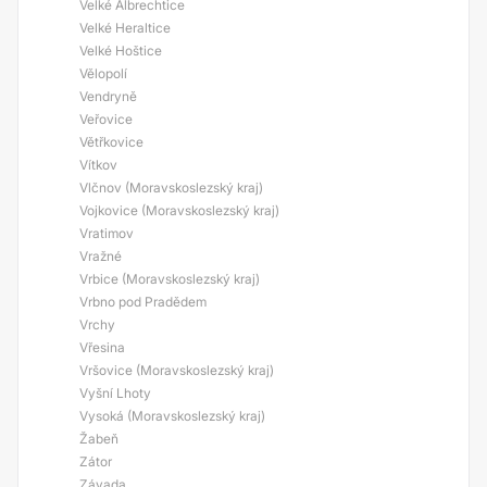
Velké Albrechtice
Velké Heraltice
Velké Hoštice
Vělopolí
Vendryně
Veřovice
Větřkovice
Vítkov
Vlčnov (Moravskoslezský kraj)
Vojkovice (Moravskoslezský kraj)
Vratimov
Vražné
Vrbice (Moravskoslezský kraj)
Vrbno pod Pradědem
Vrchy
Vřesina
Vršovice (Moravskoslezský kraj)
Vyšní Lhoty
Vysoká (Moravskoslezský kraj)
Žabeň
Zátor
Závada