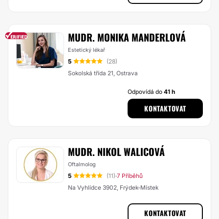
MUDR. MONIKA MANDERLOVÁ
Estetický lékař
5
(28)
Sokolská třída 21, Ostrava
Odpovídá do
41 h
KONTAKTOVAT
MUDR. NIKOL WALICOVÁ
Oftalmolog
5
(11)
7 Příběhů
·
Na Vyhlídce 3902, Frýdek-Místek
KONTAKTOVAT