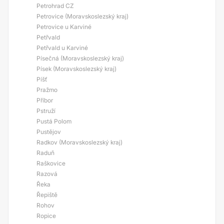
Petrohrad CZ
Petrovice (Moravskoslezský kraj)
Petrovice u Karviné
Petřvald
Petřvald u Karviné
Písečná (Moravskoslezský kraj)
Písek (Moravskoslezský kraj)
Píšť
Pražmo
Příbor
Pstruží
Pustá Polom
Pustějov
Radkov (Moravskoslezský kraj)
Raduň
Raškovice
Razová
Řeka
Řepiště
Rohov
Ropice