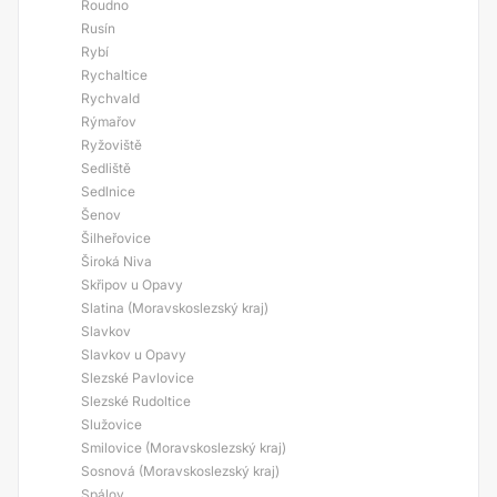
Roudno
Rusín
Rybí
Rychaltice
Rychvald
Rýmařov
Ryžoviště
Sedliště
Sedlnice
Šenov
Šilheřovice
Široká Niva
Skřipov u Opavy
Slatina (Moravskoslezský kraj)
Slavkov
Slavkov u Opavy
Slezské Pavlovice
Slezské Rudoltice
Služovice
Smilovice (Moravskoslezský kraj)
Sosnová (Moravskoslezský kraj)
Spálov