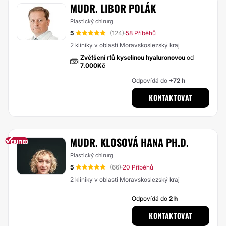
MUDR. LIBOR POLÁK
Plastický chirurg
5
(124)
58 Příběhů
·
2 kliniky v oblasti Moravskoslezský kraj
Zvětšení rtů kyselinou hyaluronovou
od
7.000Kč
Odpovídá do
+72 h
KONTAKTOVAT
MUDR. KLOSOVÁ HANA PH.D.
Plastický chirurg
5
(66)
20 Příběhů
·
2 kliniky v oblasti Moravskoslezský kraj
Odpovídá do
2 h
KONTAKTOVAT