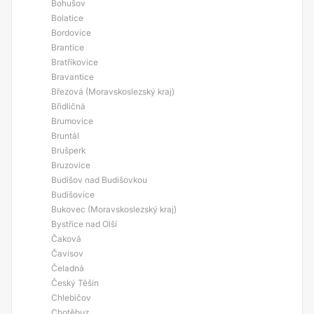
Bohušov
Bolatice
Bordovice
Brantice
Bratříkovice
Bravantice
Březová (Moravskoslezský kraj)
Břidličná
Brumovice
Bruntál
Brušperk
Bruzovice
Budišov nad Budišovkou
Budišovice
Bukovec (Moravskoslezský kraj)
Bystřice nad Olší
Čaková
Čavisov
Čeladná
Český Těšín
Chlebičov
Chotěbuz