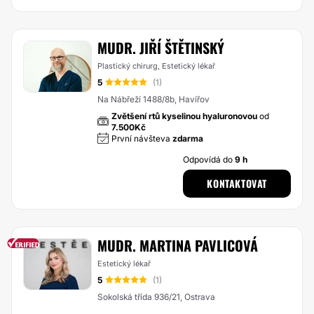
MUDR. JIŘÍ ŠTĚTINSKÝ
Plastický chirurg, Estetický lékař
5
(1)
Na Nábřeží 1488/8b, Havířov
Zvětšení rtů kyselinou hyaluronovou
od
7.500Kč
První návšteva
zdarma
Odpovídá do
9 h
KONTAKTOVAT
MUDR. MARTINA PAVLICOVÁ
Estetický lékař
5
(1)
Sokolská třída 936/21, Ostrava