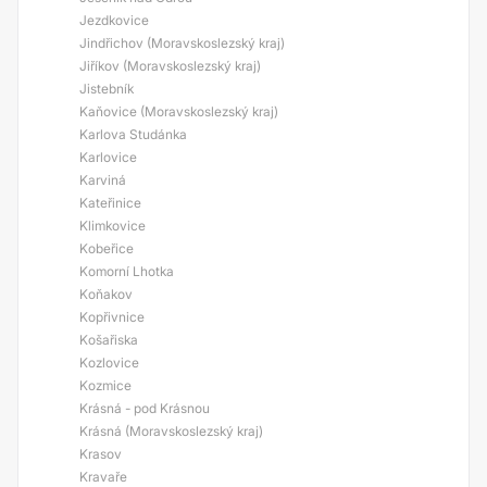
Jezdkovice
Jindřichov (Moravskoslezský kraj)
Jiříkov (Moravskoslezský kraj)
Jistebník
Kaňovice (Moravskoslezský kraj)
Karlova Studánka
Karlovice
Karviná
Kateřinice
Klimkovice
Kobeřice
Komorní Lhotka
Koňakov
Kopřivnice
Košařiska
Kozlovice
Kozmice
Krásná - pod Krásnou
Krásná (Moravskoslezský kraj)
Krasov
Kravaře