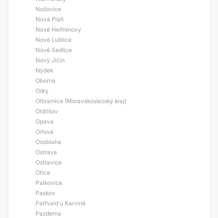
Nošovice
Nová Pláň
Nové Heřminovy
Nové Lublice
Nové Sedlice
Nový Jičín
Nýdek
Oborná
Odry
Olbramice (Moravskoslezský kraj)
Oldřišov
Opava
Orlová
Osoblaha
Ostrava
Ostravice
Otice
Palkovice
Paskov
Patřvald u Karviné
Pazderna