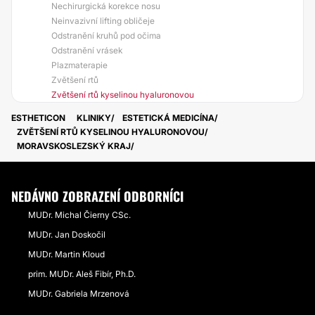
Nechirurgická korekce nosu
Neinvazivní lifting obličeje
Odstranění kruhů pod očima
Odstranění vrásek
Plazmaterapie
Zvětšení rtů
Zvětšení rtů kyselinou hyaluronovou
ESTHETICON
KLINIKY
ESTETICKÁ MEDICÍNA
ZVĚTŠENÍ RTŮ KYSELINOU HYALURONOVOU
MORAVSKOSLEZSKÝ KRAJ
NEDÁVNO ZOBRAZENÍ ODBORNÍCI
MUDr. Michal Čierny CSc.
MUDr. Jan Doskočil
MUDr. Martin Kloud
prim. MUDr. Aleš Fibír, Ph.D.
MUDr. Gabriela Mrzenová