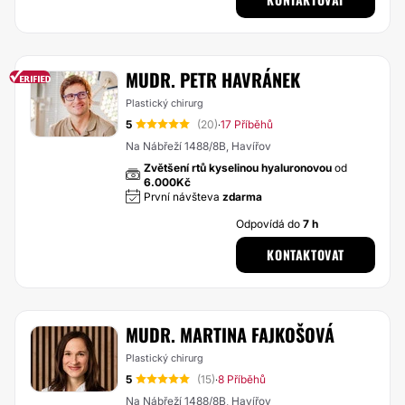
MUDR. PETR HAVRÁNEK
Plastický chirurg
5
(20)
17 Příběhů
·
Na Nábřeží 1488/8B, Havířov
Zvětšení rtů kyselinou hyaluronovou
od
6.000Kč
První návšteva
zdarma
Odpovídá do
7 h
KONTAKTOVAT
MUDR. MARTINA FAJKOŠOVÁ
Plastický chirurg
5
(15)
8 Příběhů
·
Na Nábřeží 1488/8B, Havířov