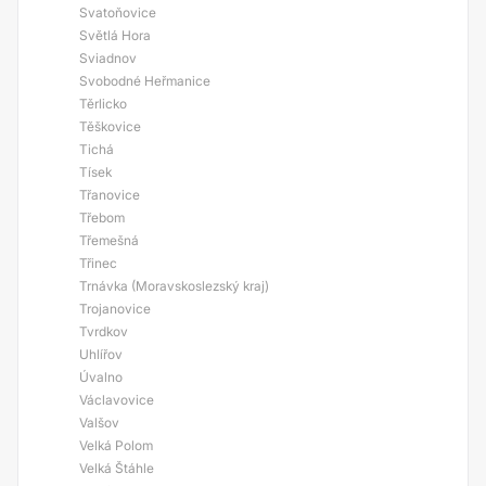
Svatoňovice
Světlá Hora
Sviadnov
Svobodné Heřmanice
Těrlicko
Těškovice
Tichá
Tísek
Třanovice
Třebom
Třemešná
Třinec
Trnávka (Moravskoslezský kraj)
Trojanovice
Tvrdkov
Uhlířov
Úvalno
Václavovice
Valšov
Velká Polom
Velká Štáhle