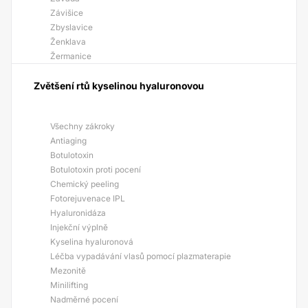
Závišice
Zbyslavice
Ženklava
Žermanice
Zvětšení rtů kyselinou hyaluronovou
Všechny zákroky
Antiaging
Botulotoxin
Botulotoxin proti pocení
Chemický peeling
Fotorejuvenace IPL
Hyaluronidáza
Injekční výplně
Kyselina hyaluronová
Léčba vypadávání vlasů pomocí plazmaterapie
Mezonitě
Minilifting
Nadměrné pocení