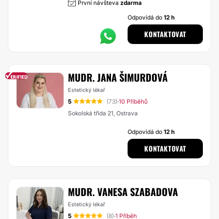
První návšteva
zdarma
Odpovídá do
12 h
KONTAKTOVAT
MUDR. JANA ŠIMURDOVÁ
Estetický lékař
5
(73)
10 Příběhů
·
Sokolská třída 21, Ostrava
Odpovídá do
12 h
KONTAKTOVAT
MUDR. VANESA SZABADOVA
Estetický lékař
5
(8)
1 Příběh
·