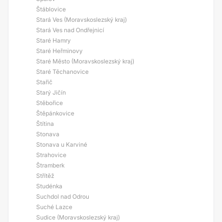
Štáblovice
Stará Ves (Moravskoslezský kraj)
Stará Ves nad Ondřejnicí
Staré Hamry
Staré Heřminovy
Staré Město (Moravskoslezský kraj)
Staré Těchanovice
Stařič
Starý Jičín
Stěbořice
Štěpánkovice
Štítina
Stonava
Stonava u Karviné
Strahovice
Štramberk
Střítěž
Studénka
Suchdol nad Odrou
Suché Lazce
Sudice (Moravskoslezský kraj)