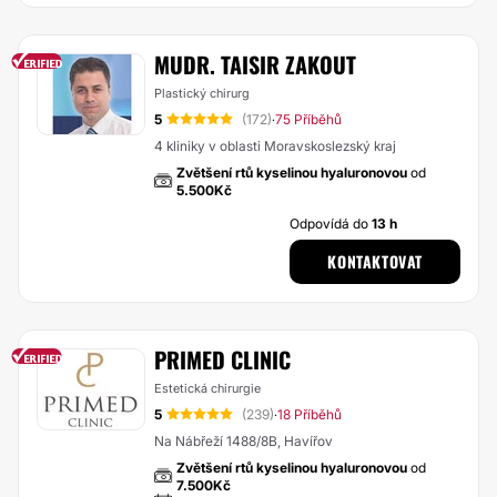
MUDR. TAISIR ZAKOUT
Plastický chirurg
5
(172)
75 Příběhů
·
4 kliniky v oblasti Moravskoslezský kraj
Zvětšení rtů kyselinou hyaluronovou
od
5.500Kč
Odpovídá do
13 h
KONTAKTOVAT
PRIMED CLINIC
Estetická chirurgie
5
(239)
18 Příběhů
·
Na Nábřeží 1488/8B, Havířov
Zvětšení rtů kyselinou hyaluronovou
od
7.500Kč