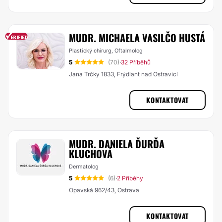
MUDR. MICHAELA VASILČO HUSTÁ
Plastický chirurg, Oftalmolog
5
(70)
32 Příběhů
·
Jana Trčky 1833, Frýdlant nad Ostravicí
KONTAKTOVAT
MUDR. DANIELA ĎURĎA
KLUCHOVÁ
Dermatolog
5
(6)
2 Příběhy
·
Opavská 962/43, Ostrava
KONTAKTOVAT