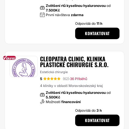
Zvětšení rtů kyselinou hyaluronovou
od
7.500Kč
První návšteva
zdarma
Odpovídá do
11 h
KONTAKTOVAT
CLEOPATRA CLINIC, KLINIKA
PLASTICKÉ CHIRURGIE S.R.O.
Estetická chirurgie
5
(62)
36 Příběhů
·
4 kliniky v oblasti Moravskoslezský kraj
Zvětšení rtů kyselinou hyaluronovou
od
5.500Kč
Možnosti
financování
Odpovídá do
3 h
KONTAKTOVAT