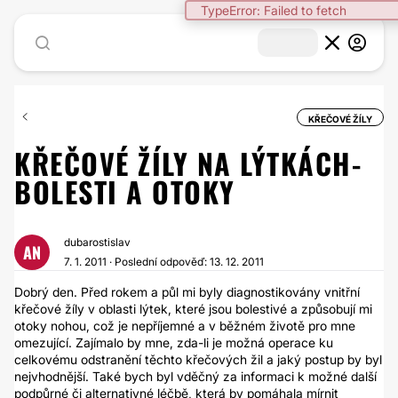
TypeError: Failed to fetch
KŘEČOVÉ ŽÍLY
KŘEČOVÉ ŽÍLY NA LÝTKÁCH-
BOLESTI A OTOKY
dubarostislav
AN
7. 1. 2011 · Poslední odpověď: 13. 12. 2011
Dobrý den. Před rokem a půl mi byly diagnostikovány vnitřní
křečové žíly v oblasti lýtek, které jsou bolestivé a způsobují mi
otoky nohou, což je nepříjemné a v běžném životě pro mne
omezující. Zajímalo by mne, zda-li je možná operace ku
celkovému odstranění těchto křečových žil a jaký postup by byl
nejvhodnější. Také bych byl vděčný za informaci k možné další
podpůrné či alternativné léčbě, která by pomáhala mírnit