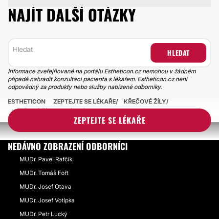
NAJÍT DALŠÍ OTÁZKY
HLEDAT
Informace zveřejňované na portálu Estheticon.cz nemohou v žádném
případě nahradit konzultaci pacienta s lékařem. Estheticon.cz není
odpovědný za produkty nebo služby nabízené odborníky.
ESTHETICON
ZEPTEJTE SE LÉKAŘE
KŘEČOVÉ ŽÍLY
KŘEČOVÉ ŽÍLY NA LÝTKÁCH-BOLESTI A OTOKY
ZEPTEJTE SE LÉKAŘE
NEDÁVNO ZOBRAZENÍ ODBORNÍCI
MUDr. Pavel Rafčík
MUDr. Tomáš Fořt
MUDr. Josef Otava
MUDr. Josef Votípka
MUDr. Petr Lucký