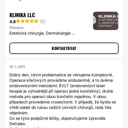
KLINIKA LLC
4.8
(
17
)
Olomouc
Estetická chirurgie, Dermatologie ...
KONTAKTOVAT
10. 1. 2011
Dobrý den, cévní problematice se věnujeme komplexně.
Operace křečových provádíme ambulantně, a to dvěma
endovenózními metodami. EVLT (endovenózní laser
terapie je výhodnější při operaci jedné končetiny), druhá
metoda pro operaci obou končetin najednou. V obou
případech provedeme crosectomii. V případě, že byste se
chtěl oddat do rukou našich cévních chirurgů, ráda Vás
objednám.
Co se týče podpůrné léčby, doporučujeme zpravidla
Detralex.