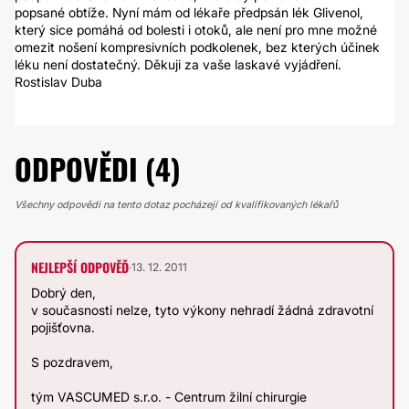
popsané obtíže. Nyní mám od lékaře předpsán lék Glivenol,
který sice pomáhá od bolesti i otoků, ale není pro mne možné
omezit nošení kompresivních podkolenek, bez kterých účinek
léku není dostatečný. Děkuji za vaše laskavé vyjádření.
Rostislav Duba
ODPOVĚDI (4)
Všechny odpovědi na tento dotaz pocházejí od kvalifikovaných lékařů
NEJLEPŠÍ ODPOVĚĎ
·
13. 12. 2011
Dobrý den,
v současnosti nelze, tyto výkony nehradí žádná zdravotní
pojišťovna.
S pozdravem,
tým VASCUMED s.r.o. - Centrum žilní chirurgie