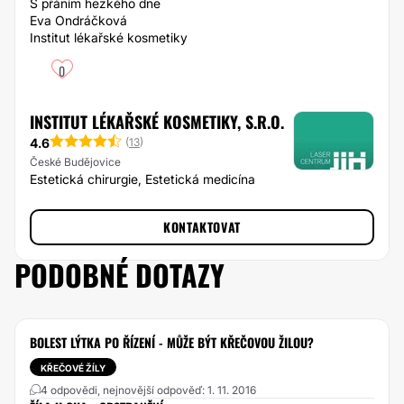
S přáním hezkého dne
Eva Ondráčková
Institut lékařské kosmetiky
0
INSTITUT LÉKAŘSKÉ KOSMETIKY, S.R.O.
4.6
(
13
)
České Budějovice
Estetická chirurgie, Estetická medicína
KONTAKTOVAT
PODOBNÉ DOTAZY
BOLEST LÝTKA PO ŘÍZENÍ - MŮŽE BÝT KŘEČOVOU ŽILOU?
KŘEČOVÉ ŽÍLY
4 odpovědi, nejnovější odpověď: 1. 11. 2016