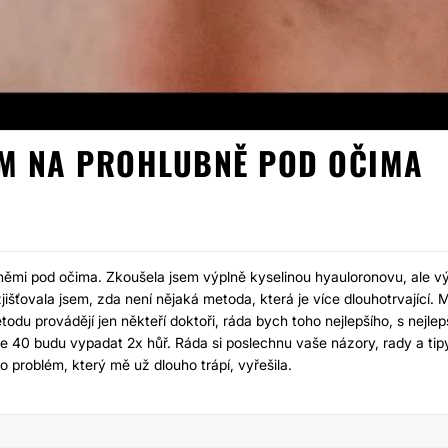
EM NA PROHLUBNĚ POD OČIMA
LIPOFILLIN
ěmi pod očima. Zkoušela jsem výplně kyselinou hyauloronovu, ale v
išťovala jsem, zda není nějaká metoda, která je více dlouhotrvající. 
etodu provádějí jen někteří doktoři, ráda bych toho nejlepšího, s nejlep
e 40 budu vypadat 2x hůř. Ráda si poslechnu vaše názory, rady a tip
problém, který mě už dlouho trápí, vyřešila.