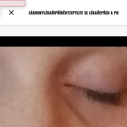
ZÁKROKY
LÉKAŘI
PŘÍBĚHY
ZEPTEJTE SE LÉKAŘE
PŘED A PO