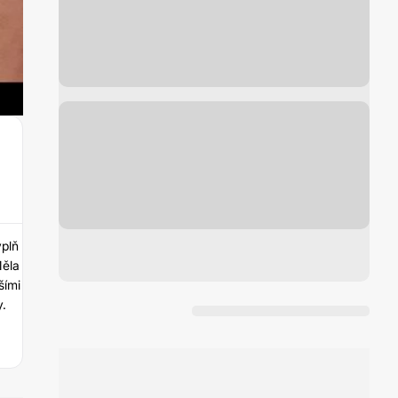
G
ýplň
Měla
šími
y.