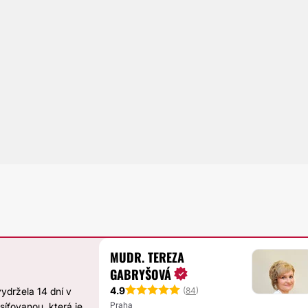
MUDR. TEREZA
GABRYŠOVÁ
4.9
(
84
)
ydržela 14 dní v
Praha
íťovanou, která je