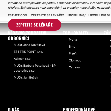
Informace zveřejňované na portálu Estheticon.cz nemohou v žádném případ
lékařem. Estheticon.cz není odpovědný za produkty nebo služby nabízené 
ESTHETICON
ZEPTEJTE SE LÉKAŘE
LIPOFILLING
LIPOFILLING 
ZEPTEJTE SE LÉKAŘE
NEDÁVNO ZOBRAZENÍ
TOP LOKALITY
ZÁK
ODBORNÍCI
Praha
MUDr. Jana Nováková
Brno
ESTETIK POINT s.r.o.
Plzeň
Adimon s.r.o.
Olomouc
MUDr. Barbora Peterková - BP
Ostrava
aesthetics s.r.o.
MUDr. Jan Buček
O NÁS
PROFESIONÁLOVÉ