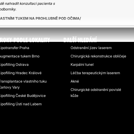
ě nahradit konzultaci pacienta s
odborníky.
VLASTNÍM TUKEM NA PROHLUBNĚ POD OČIMA
ROKY PODLE LOKALITY
DALŠÍ HLEDÁNÍ
Lipotransfer Praha
Odstranění jizev laserem
Augmentace tukem Brno
Chirurgická rekonstrukce obličeje
Lipofilling Ostrava
Karpální tunel
Lipofilling Hradec Králové
Léčba terapeutickým laserem
Transplantace vlastního tuku
Akné
Karlovy Vary
Chirurgické odstranění povislé
Lipofilling České Budějovice
kůže
Lipofilling Ústí nad Labem