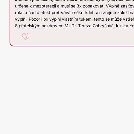
určena k mezoterapii a musí se 3x zopakovat. Výplně zasíťo
roku a často efekt přetrvává i několik let, ale zřejmě záleží n
výplní. Pozor i při výplni vlastním tukem, tento se může vstřeb
S přátelským pozdravem MUDr. Tereza Gabryšová, klinika Y
0