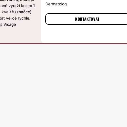
Dermatolog
vané vydrží kolem 1
a kvalitě (značce)
at velice rychle.
KONTAKTOVAT
es Visage