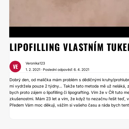
LIPOFILLING VLASTNÍM TUK
Veronika123
VE
1. 2. 2021 · Poslední odpověď: 6. 4. 2021
Dobrý den, od malička mám problém s dědičnými kruhy/prohlubn
mi vydržela pouze 2 týdny... Takže tato metoda mě už neláká, zj
bych proto zájem o lipofilling či lipografting. Vím že v ČR tuto m
zkušenostmi. Mám 23 let a vím, že když to nezačnu řešit teď, v
Předem Vám moc děkuji, vážím si vašeho času a ráda bych tento 