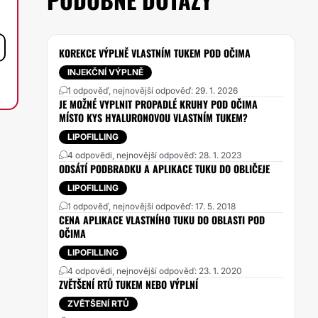
KOREKCE VÝPLNĚ VLASTNÍM TUKEM POD OČIMA
INJEKČNÍ VÝPLNĚ
1 odpověď, nejnovější odpověď: 29. 1. 2026
JE MOŽNÉ VYPLNIT PROPADLÉ KRUHY POD OČIMA
MÍSTO KYS HYALURONOVOU VLASTNÍM TUKEM?
LIPOFILLING
4 odpovědi, nejnovější odpověď: 28. 1. 2023
ODSÁTÍ PODBRADKU A APLIKACE TUKU DO OBLIČEJE
LIPOFILLING
1 odpověď, nejnovější odpověď: 17. 5. 2018
CENA APLIKACE VLASTNÍHO TUKU DO OBLASTI POD
OČIMA
LIPOFILLING
4 odpovědi, nejnovější odpověď: 23. 1. 2020
ZVĚTŠENÍ RTŮ TUKEM NEBO VÝPLNÍ
ZVĚTŠENÍ RTŮ