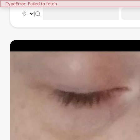
TypeError: Failed to fetch
|