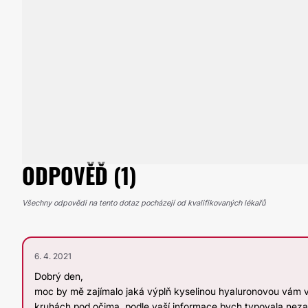
ODPOVĚĎ (1)
Všechny odpovědi na tento dotaz pocházejí od kvalifikovaných lékařů
6. 4. 2021
Dobrý den,
moc by mě zajímalo jaká výplň kyselinou hyaluronovou vám v
kruhách pod očima, podle vaší informace bych typovala nezas