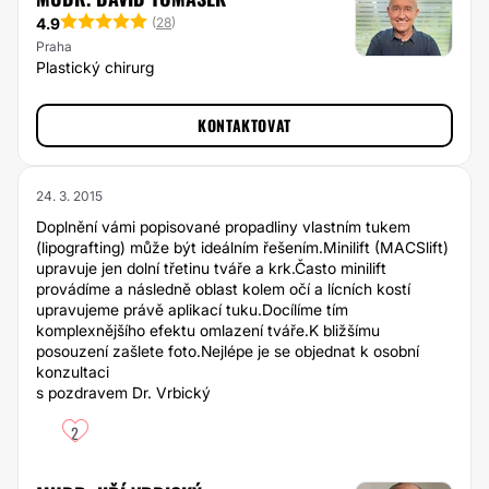
4.9
(
28
)
Praha
Plastický chirurg
KONTAKTOVAT
24. 3. 2015
Doplnění vámi popisované propadliny vlastním tukem
(lipografting) může být ideálním řešením.Minilift (MACSlift)
upravuje jen dolní třetinu tváře a krk.Často minilift
provádíme a následně oblast kolem očí a lícních kostí
upravujeme právě aplikací tuku.Docílíme tím
komplexnějšího efektu omlazení tváře.K bližšímu
posouzení zašlete foto.Nejlépe je se objednat k osobní
konzultaci
s pozdravem Dr. Vrbický
2