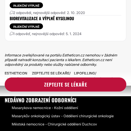
INJEKČNÍ VÝPLNĚ
2 odpovědi, nejnovější odpověď: 2. 10. 2020
BIOREVITALIZACE A VÝPLNĚ KYSELINOU
INJEKČNÍ VÝPLNĚ
1 odpověď, nejnovější odpověď: 5. 1. 2024
Informace zveřejňované na portálu Estheticon.cz nemohou v žádném
případě nahradit konzultaci pacienta s lékařem. Estheticon.cz není
odpovědný za produkty nebo služby nabízené odborníky.
ESTHETICON
ZEPTEJTE SE LÉKAŘE
LIPOFILLING
VÝPLŇ VLASTNÍM TUKEM NA PROPADLINU POD LÍCNÍ KOSTÍ
ZEPTEJTE SE LÉKAŘE
NEDÁVNO ZOBRAZENÍ ODBORNÍCI
Masarykova nemocnice - Kožní oddělení
Masarykův onkologický ústav - Oddělení chirurgické onkologie
Městská nemocnice - Chirurgické oddělení Duchcov