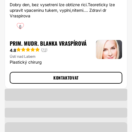
Dobry den, bez vysetreni lze obtizne rici.Teoreticky lze
upravit vpaceninu tukem, vyplni,nitemi.... Zdravi ️dr
Vraspirova
0
PRIM. MUDR. BLANKA VRASPÍROVÁ
4.8
(
72
)
Ústí nad Labem
Plastický chirurg
KONTAKTOVAT