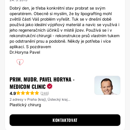
Dobrý den, je třeba konkrétní stav probrat se svým
operatérem. Obecně si myslím, že by lipografting mohl
zvětší části Váš problém vyřešit. Tuk se v dnešní době
používá jako ideální výplňový materiál a navíc se využívá i
jeho regeneračních účinků v místě jizev. Používá se i v
rekonstrukční chirurgii - rekonstrukce prsů vlastním tukem
po odstranění prsu a podobně. Někdy je potřeba i více
aplikací. S pozdravem
Dr.Horyna Pavel
1
PRIM. MUDR. PAVEL HORYNA -
MEDICOM CLINIC
4.9
(
246
)
2 adresy v Praha (kraj), Ústecký kraj...
Plastický chirurg
KONTAKTOVAT