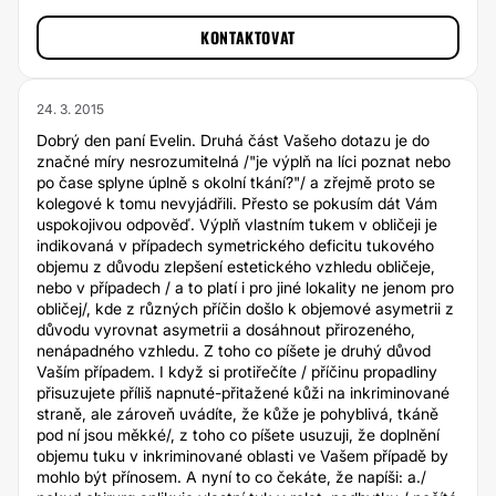
KONTAKTOVAT
24. 3. 2015
Dobrý den paní Evelin. Druhá část Vašeho dotazu je do
značné míry nesrozumitelná /"je výplň na líci poznat nebo
po čase splyne úplně s okolní tkání?"/ a zřejmě proto se
kolegové k tomu nevyjádřili. Přesto se pokusím dát Vám
uspokojivou odpověď. Výplň vlastním tukem v obličeji je
indikovaná v případech symetrického deficitu tukového
objemu z důvodu zlepšení estetického vzhledu obličeje,
nebo v případech / a to platí i pro jiné lokality ne jenom pro
obličej/, kde z různých příčin došlo k objemové asymetrii z
důvodu vyrovnat asymetrii a dosáhnout přirozeného,
nenápadného vzhledu. Z toho co píšete je druhý důvod
Vaším případem. I když si protiřečíte / příčinu propadliny
přisuzujete příliš napnuté-přitažené kůži na inkriminované
straně, ale zároveň uvádíte, že kůže je pohyblivá, tkáně
pod ní jsou měkké/, z toho co píšete usuzuji, že doplnění
objemu tuku v inkriminované oblasti ve Vašem případě by
mohlo být přínosem. A nyní to co čekáte, že napíši: a./