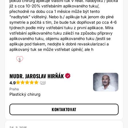
pokud chirurg aplikuje vlastní tuk v relat. nadbytku / počítá
již s cca 10-20% vstřebáním aplikovaného tuku/,
přechodně na dobu cca 1 měsíce může být tento
"nadbytek" viditelný. Nebo b./ aplikuje tuk jenom do plné
symetrie a počítá s tím, že bude tuk doplňovat po cca 4-6
týdnech podle míry vstřebání tuku z první aplikace. Míra
vstřebání aplikovaného tuku záleží na způsobu přípravy
aplikovaného tuku, objemu aplikovaného tuku /jestli se
aplikuje pod tlakem, nedojte k dobré revaskularizaci a
aplikovaný tuk se může vstřebat úplně/, ale h
3
MUDR. JAROSLAV HIRŇÁK
4.9
(
29
)
Praha
Plastický chirurg
KONTAKTOVAT
24. 3. 2015