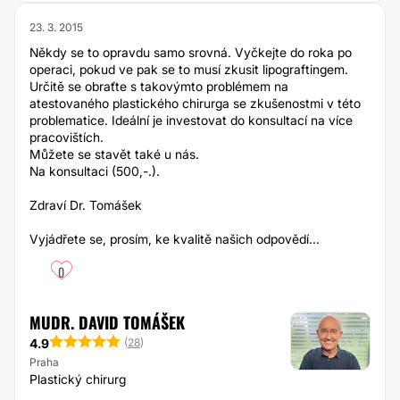
23. 3. 2015
Někdy se to opravdu samo srovná. Vyčkejte do roka po
operaci, pokud ve pak se to musí zkusit lipograftingem.
Určitě se obraťte s takovýmto problémem na
atestovaného plastického chirurga se zkušenostmi v této
problematice. Ideální je investovat do konsultací na více
pracovištích.
Můžete se stavět také u nás.
Na konsultaci (500,-.).
Zdraví Dr. Tomášek
Vyjádřete se, prosím, ke kvalitě našich odpovědí...
0
MUDR. DAVID TOMÁŠEK
4.9
(
28
)
Praha
Plastický chirurg