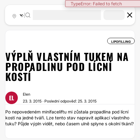
TypeError: Failed to fetch
|
LIPOFILLING
VÝPLŇ VLASTNÍM TUKEM NA
PROPADLINU POD LÍCNÍ
KOSTÍ
Elen
EL
23. 3. 2015 · Poslední odpověď: 25. 3. 2015
Po nepovedeném minifaceliftu mi zůstala propadlina pod lícní
kostí na jedné tváři. Lze tento stav napravit aplikací vlastního
tuku? Půjde výpln vidět, nebo časem ulně splyne s okolní tkání?