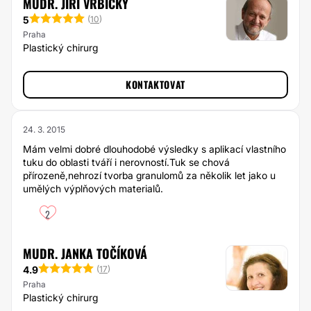
MUDR. JIŘÍ VRBICKÝ
5
(
10
)
Praha
Plastický chirurg
KONTAKTOVAT
24. 3. 2015
Mám velmi dobré dlouhodobé výsledky s aplikací vlastního
tuku do oblasti tváří i nerovností.Tuk se chová
přírozeně,nehrozí tvorba granulomů za několik let jako u
umělých výplňových materialů.
2
MUDR. JANKA TOČÍKOVÁ
4.9
(
17
)
Praha
Plastický chirurg