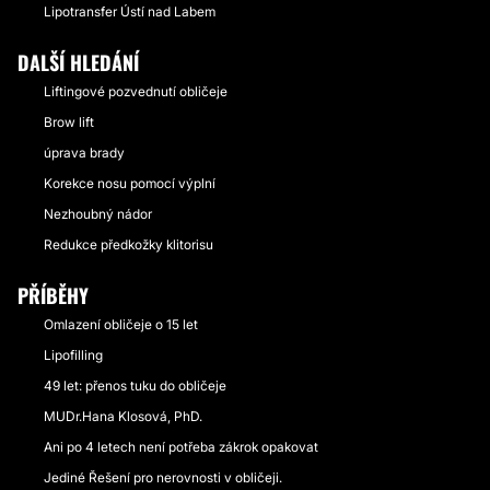
Lipotransfer Ústí nad Labem
DALŠÍ HLEDÁNÍ
Liftingové pozvednutí obličeje
Brow lift
úprava brady
Korekce nosu pomocí výplní
Nezhoubný nádor
Redukce předkožky klitorisu
PŘÍBĚHY
Omlazení obličeje o 15 let
Lipofilling
49 let: přenos tuku do obličeje
MUDr.Hana Klosová, PhD.
Ani po 4 letech není potřeba zákrok opakovat
Jediné Řešení pro nerovnosti v obličeji.