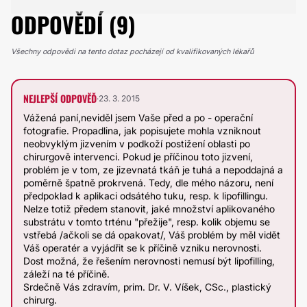
ODPOVĚDÍ (9)
Všechny odpovědi na tento dotaz pocházejí od kvalifikovaných lékařů
NEJLEPŠÍ ODPOVĚĎ
·
23. 3. 2015
Vážená paní,neviděl jsem Vaše před a po - operační
fotografie. Propadlina, jak popisujete mohla vzniknout
neobvyklým jizvením v podkoží postižení oblasti po
chirurgově intervenci. Pokud je příčinou toto jizvení,
problém je v tom, ze jizevnatá tkáň je tuhá a nepoddajná a
poměrně špatně prokrvená. Tedy, dle mého názoru, není
předpoklad k aplikaci odsátého tuku, resp. k lipofillingu.
Nelze totiž předem stanovit, jaké množství aplikovaného
substrátu v tomto trténu "přežije", resp. kolik objemu se
vstřebá /ačkoli se dá opakovat/, Váš problém by měl vidět
Váš operatér a vyjádřit se k příčině vzniku nerovnosti.
Dost možná, že řešením nerovnosti nemusí být lipofilling,
záleží na té příčině.
Srdečně Vás zdravím, prim. Dr. V. Víšek, CSc., plastický
chirurg.