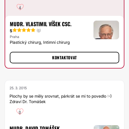
4
MUDR. VLASTIMIL VÍŠEK CSC.
5
(
6
)
Praha
Plastický chirurg, Intimní chirurg
KONTAKTOVAT
25. 3. 2015
Plochy by se měly srovnat, párkrát se mi to povedlo :-)
Zdraví Dr. Tomášek
0
MUDR. DAVID TOMÁŠEK